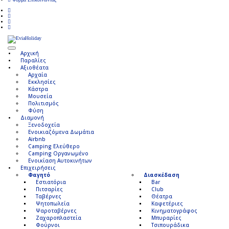
Αρχική
Παραλίες
Αξιοθέατα
Αρχαία
Εκκλησίες
Κάστρα
Μουσεία
Πολιτισμός
Φύση
Διαμονή
Ξενοδοχεία
Ενοικιαζόμενα Δωμάτια
Airbnb
Camping Ελεύθερο
Camping Οργανωμένο
Ενοικίαση Αυτοκινήτων
Επιχειρήσεις
Φαγητό
Διασκέδαση
Εστιατόρια
Bar
Πιτσαρίες
Club
Ταβέρνες
Θέατρα
Ψητοπωλεία
Καφετέριες
Ψαροταβέρνες
Κινηματογράφος
Ζαχαροπλαστεία
Μπυραρίες
Φούρνοι
Τσιπουράδικα