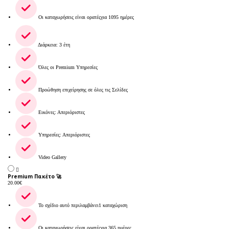
Οι καταχωρήσεις είναι ορατέςγια 1095 ημέρες
Διάρκεια: 3 έτη
Όλες οι Premium Υπηρεσίες
Προώθηση επιχείρησης σε όλες τις Σελίδες
Εικόνες: Απεριόριστες
Υπηρεσίες: Απεριόριστες
Video Gallery
Premium Πακέτο 🚀
20.00
€
Το σχέδιο αυτό περιλαμβάνει1 καταχώριση
Οι καταχωρήσεις είναι ορατέςγια 365 ημέρες