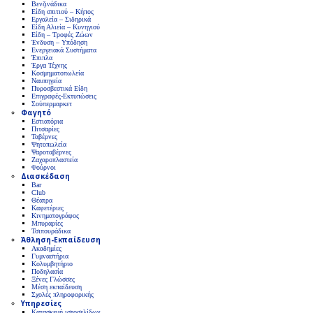
Βενζινάδικα
Είδη σπιτιού – Κήπος
Εργαλεία – Σιδηρικά
Είδη Αλιεία – Κυνηγιού
Είδη – Τροφές Ζώων
Ένδυση – Υπόδηση
Ενεργειακά Συστήματα
Έπιπλα
Έργα Τέχνης
Κοσμηματοπωλεία
Ναυπηγεία
Πυροσβεστικά Είδη
Επιγραφές-Εκτυπώσεις
Σούπερμαρκετ
Φαγητό
Εστιατόρια
Πιτσαρίες
Ταβέρνες
Ψητοπωλεία
Ψαροταβέρνες
Ζαχαροπλαστεία
Φούρνοι
Διασκέδαση
Bar
Club
Θέατρα
Καφετέριες
Κινηματογράφος
Μπυραρίες
Τσιπουράδικα
Άθληση-Εκπαίδευση
Ακαδημίες
Γυμναστήρια
Κολυμβητήριο
Ποδηλασία
Ξένες Γλώσσες
Μέση εκπαίδευση
Σχολές πληροφορικής
Υπηρεσίες
Κατασκευή ιστοσελίδων