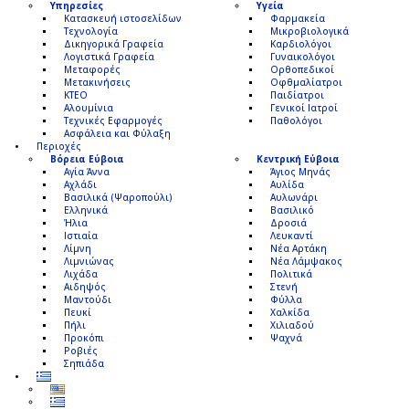
Υπηρεσίες
Υγεία
Κατασκευή ιστοσελίδων
Φαρμακεία
Τεχνολογία
Μικροβιολογικά
Δικηγορικά Γραφεία
Καρδιολόγοι
Λογιστικά Γραφεία
Γυναικολόγοι
Μεταφορές
Ορθοπεδικοί
Μετακινήσεις
Οφθμαλίατροι
ΚΤΕΟ
Παιδίατροι
Αλουμίνια
Γενικοί Ιατροί
Τεχνικές Εφαρμογές
Παθολόγοι
Ασφάλεια και Φύλαξη
Περιοχές
Βόρεια Εύβοια
Κεντρική Εύβοια
Αγία Άννα
Άγιος Μηνάς
Αχλάδι
Αυλίδα
Βασιλικά (Ψαροπούλι)
Αυλωνάρι
Ελληνικά
Βασιλικό
Ήλια
Δροσιά
Ιστιαία
Λευκαντί
Λίμνη
Νέα Αρτάκη
Λιμνιώνας
Νέα Λάμψακος
Λιχάδα
Πολιτικά
Αιδηψός
Στενή
Μαντούδι
Φύλλα
Πευκί
Χαλκίδα
Πήλι
Χιλιαδού
Προκόπι
Ψαχνά
Ροβιές
Σηπιάδα