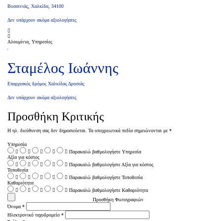
Βυσσινιάς, Χαλκίδα, 34100
Δεν υπάρχουν ακόμα αξιολογήσεις
Αλουμίνια, Υπηρεσίες
Σταμέλος Ιωάννης
Επαρχιακός δρόμος Χαλκίδας Δροσιάς
Δεν υπάρχουν ακόμα αξιολογήσεις
Προσθήκη Κριτικής
Η ηλ. διεύθυνση σας δεν δημοσιεύεται.
Τα υποχρεωτικά πεδία σημειώνονται με
*
Υπηρεσία
Παρακαλώ βαθμολογήστε Υπηρεσία
Αξία για κόστος
Παρακαλώ βαθμολογήστε Αξία για κόστος
Τοποθεσία
Παρακαλώ βαθμολογήστε Τοποθεσία
Καθαριότητα
Παρακαλώ βαθμολογήστε Καθαριότητα
Προσθήκη Φωτογραφιών
Όνομα
*
Ηλεκτρονικό ταχυδρομείο
*