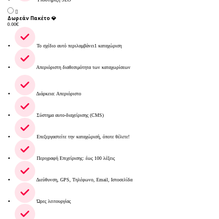
Δωρεάν Πακέτο 💎
0.00
€
Το σχέδιο αυτό περιλαμβάνει1 καταχώριση
Απεριόριστη διαθεσιμότητα των καταχωρίσεων
Διάρκεια: Απεριόριστο
Σύστημα αυτο-διαχείρισης (CMS)
Επεξεργαστείτε την καταχώρισή, όποτε θέλετε!
Περιγραφή Επιχείρισης: έως 100 λέξεις
Διεύθυνση, GPS, Τηλέφωνο, Email, Ιστοσελίδα
Ώρες λειτουργίας