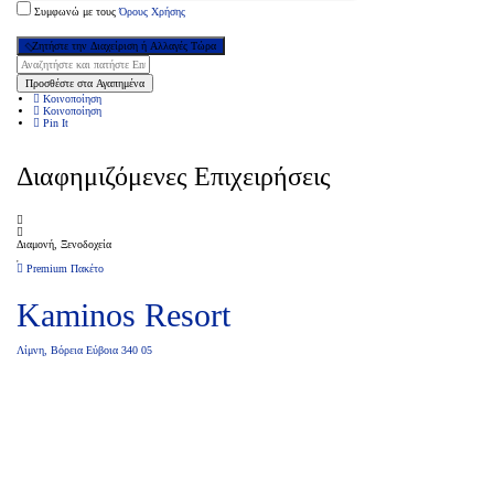
Συμφωνώ με τους
Όρους Χρήσης
Ζητήστε την Διαχείριση ή Αλλαγές Τώρα
Προσθέστε στα Αγαπημένα
Κοινοποίηση
Κοινοποίηση
Pin It
Διαφημιζόμενες Επιχειρήσεις
Διαμονή, Ξενοδοχεία
Premium Πακέτο
Kaminos Resort
Λίμνη, Βόρεια Εύβοια 340 05