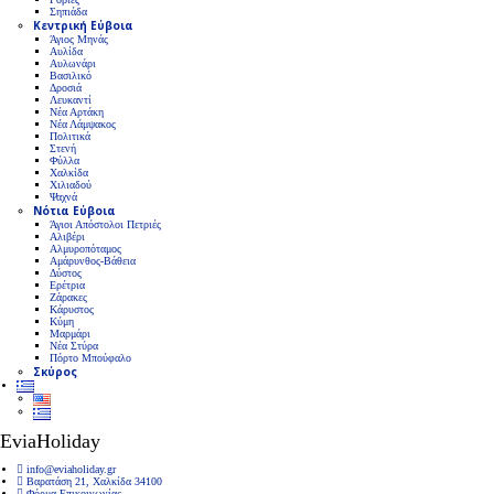
Σηπιάδα
Κεντρική Εύβοια
Άγιος Μηνάς
Αυλίδα
Αυλωνάρι
Βασιλικό
Δροσιά
Λευκαντί
Νέα Αρτάκη
Νέα Λάμψακος
Πολιτικά
Στενή
Φύλλα
Χαλκίδα
Χιλιαδού
Ψαχνά
Νότια Εύβοια
Άγιοι Απόστολοι Πετριές
Αλιβέρι
Αλμυροπόταμος
Αμάρυνθος-Βάθεια
Δύστος
Ερέτρια
Ζάρακες
Κάρυστος
Κύμη
Μαρμάρι
Νέα Στύρα
Πόρτο Μπούφαλο
Σκύρος
EviaHoliday
info@eviaholiday.gr
Βαρατάση 21, Χαλκίδα 34100
Φόρμα Επικοινωνίας