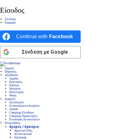
Είσοδος
Σύνδεση
Εγγραφή
Continue with
Facebook
Σύνδεση με Google
Αρχική
Παραλίες
Αξιοθέατα
Αρχαία
Εκκλησίες
Κάστρα
Μουσεία
Πολιτισμός
Φύση
Διαμονή
Ξενοδοχεία
Ενοικιαζόμενα Δωμάτια
Airbnb
Camping Ελεύθερο
Camping Οργανωμένο
Ενοικίαση Αυτοκινήτων
Επιχειρήσεις
Αγορές / Εμπόριο
Αγροτικά Είδη
Ανταλλακτικά
Αξεσουάρ