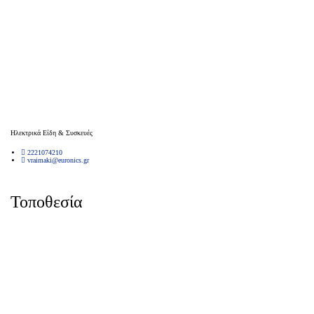
Ηλεκτρικά Είδη & Συσκευές
2221074210
vraimaki@euronics.gr
Τοποθεσία