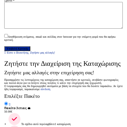
Σχόλιο
*
Αποθήκευση ονόματος. email και σελίδας στον browser για την επόμενη φορά που θα αφήσω
κριτική.
Είστε ο Ιδιοκτήτης; Ζητήστε μας αλλαγές!
Ζητήστε την Διαχείριση της Καταχώρισης
Ζητήστε μας αλλαγές στην επιχείρηση σας!
Προσαρμόστε τις λεπτομέρειες της καταχώριση σας, απαντήστε σε κριτικές, ανεβάστε φωτογραφίες
και πολλά άλλα για να δείξετε στους πελάτες τι κάνει την επιχείρησή σας ξεχωριστή.
Ο λογαριασμός σας θα δημιουργηθεί αυτόματα με βάση τα στοιχεία που θα δώσετε παρακάτω. Αν έχετε
ήδη λογαριασμό, παρακαλούμε
σύνδεση.
Επιλέξτε Πακέτο
Πακέτο 3ετιας 💼
50.00
€
Το σχέδιο αυτό περιλαμβάνει1 καταχώριση