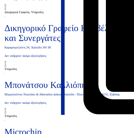
Δικηγορικά Γραφεία, Υπηρεσίες
Δικηγορικό Γραφείο Καρβέλης
και Συνεργάτες
Καραμουρτζούνη 34, Χαλκίδα 341 00
Δεν υπάρχουν ακόμα αξιολογήσεις
Υπηρεσίες
Μπονάτσου Καλλιόπη Ε.
Μητροπολίτου Νικολάου & Αθανασίου Διάκου, Χαλκίδα - Πλατεία Κανήθου, 34131, Ευβοίας
Δεν υπάρχουν ακόμα αξιολογήσεις
Υπηρεσίες
Microchip