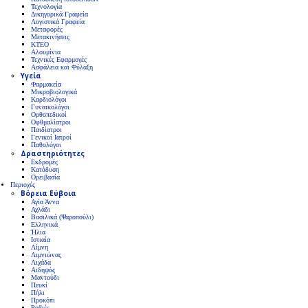
Τεχνολογία
Δικηγορικά Γραφεία
Λογιστικά Γραφεία
Μεταφορές
Μετακινήσεις
ΚΤΕΟ
Αλουμίνια
Τεχνικές Εφαρμογές
Ασφάλεια και Φύλαξη
Υγεία
Φαρμακεία
Μικροβιολογικά
Καρδιολόγοι
Γυναικολόγοι
Ορθοπεδικοί
Οφθμαλίατροι
Παιδίατροι
Γενικοί Ιατροί
Παθολόγοι
Δραστηριότητες
Εκδρομές
Κατάδυση
Ορειβασία
Περιοχές
Βόρεια Εύβοια
Αγία Άννα
Αχλάδι
Βασιλικά (Ψαροπούλι)
Ελληνικά
Ήλια
Ιστιαία
Λίμνη
Λιμνιώνας
Λιχάδα
Αιδηψός
Μαντούδι
Πευκί
Πήλι
Προκόπι
Ροβιές