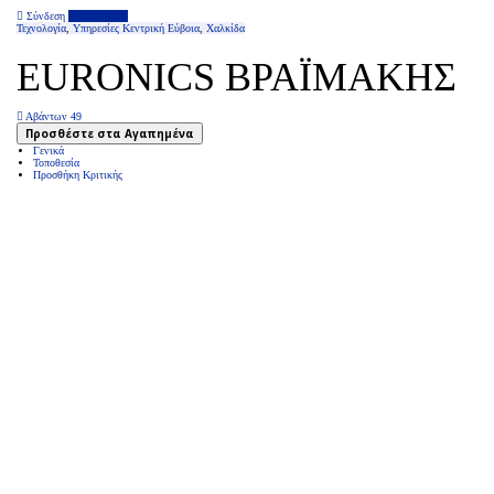
Σύνδεση
Επιχείρηση
Τεχνολογία
,
Υπηρεσίες
Κεντρική Εύβοια
,
Χαλκίδα
EURONICS ΒΡΑΪΜΑΚΗΣ
Αβάντων 49
Προσθέστε στα Αγαπημένα
Γενικά
Τοποθεσία
Προσθήκη Κριτικής