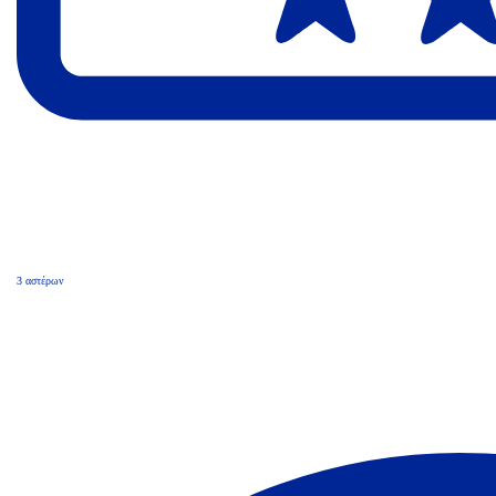
3 αστέρων