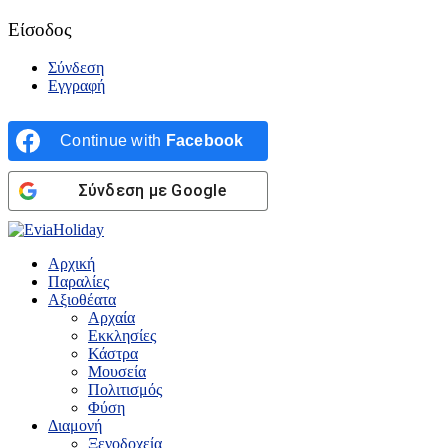
Είσοδος
Σύνδεση
Εγγραφή
Continue with
Facebook
Σύνδεση με Google
Αρχική
Παραλίες
Αξιοθέατα
Αρχαία
Εκκλησίες
Κάστρα
Μουσεία
Πολιτισμός
Φύση
Διαμονή
Ξενοδοχεία