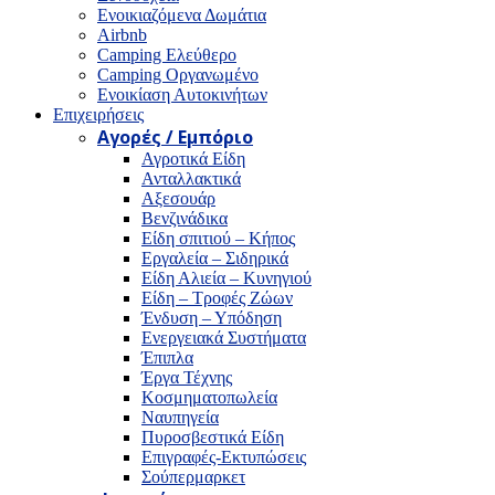
Ενοικιαζόμενα Δωμάτια
Airbnb
Camping Ελεύθερο
Camping Οργανωμένο
Ενοικίαση Αυτοκινήτων
Επιχειρήσεις
Αγορές / Εμπόριο
Αγροτικά Είδη
Ανταλλακτικά
Αξεσουάρ
Βενζινάδικα
Είδη σπιτιού – Κήπος
Εργαλεία – Σιδηρικά
Είδη Αλιεία – Κυνηγιού
Είδη – Τροφές Ζώων
Ένδυση – Υπόδηση
Ενεργειακά Συστήματα
Έπιπλα
Έργα Τέχνης
Κοσμηματοπωλεία
Ναυπηγεία
Πυροσβεστικά Είδη
Επιγραφές-Εκτυπώσεις
Σούπερμαρκετ