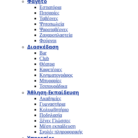
Φαγητό
Εστιατόρια
Πιτσαρίες
Ταβέρνες
Ψητοπωλεία
Ψαροταβέρνες
Ζαχαροπλαστεία
Φούρνοι
Διασκέδαση
Bar
Club
Θέατρα
Καφετέριες
Κινηματογράφος
Μπυραρίες
Τσιπουράδικα
Άθληση-Εκπαίδευση
Ακαδημίες
Γυμναστήρια
Κολυμβητήριο
Ποδηλασία
Ξένες Γλώσσες
Μέση εκπαίδευση
Σχολές πληροφορικής