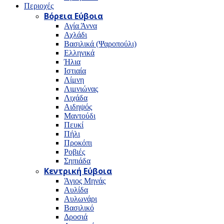
Περιοχές
Βόρεια Εύβοια
Αγία Άννα
Αχλάδι
Βασιλικά (Ψαροπούλι)
Ελληνικά
Ήλια
Ιστιαία
Λίμνη
Λιμνιώνας
Λιχάδα
Αιδηψός
Μαντούδι
Πευκί
Πήλι
Προκόπι
Ροβιές
Σηπιάδα
Κεντρική Εύβοια
Άγιος Μηνάς
Αυλίδα
Αυλωνάρι
Βασιλικό
Δροσιά