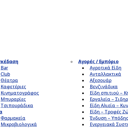
σκέδαση
Αγορές / Εμπόριο
Bar
Αγροτικά Είδη
Club
Ανταλλακτικά
Θέατρα
Αξεσουάρ
Καφετέριες
Βενζινάδικα
Κινηματογράφος
Είδη σπιτιού – 
Μπυραρίες
Εργαλεία – Σιδηρ
Τσιπουράδικα
Είδη Αλιεία – Κυ
α
Είδη – Τροφές Ζ
Φαρμακεία
Ένδυση – Υπόδη
Μικροβιολογικά
Ενεργειακά Συσ