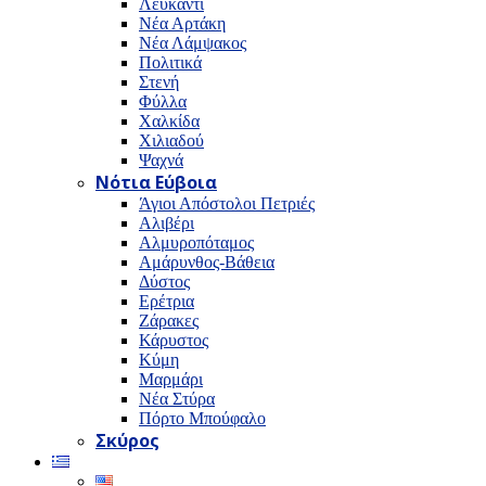
Λευκαντί
Νέα Αρτάκη
Νέα Λάμψακος
Πολιτικά
Στενή
Φύλλα
Χαλκίδα
Χιλιαδού
Ψαχνά
Νότια Εύβοια
Άγιοι Απόστολοι Πετριές
Αλιβέρι
Αλμυροπόταμος
Αμάρυνθος-Βάθεια
Δύστος
Ερέτρια
Ζάρακες
Κάρυστος
Κύμη
Μαρμάρι
Νέα Στύρα
Πόρτο Μπούφαλο
Σκύρος