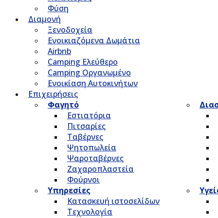
Φύση
Διαμονή
Ξενοδοχεία
Ενοικιαζόμενα Δωμάτια
Airbnb
Camping Ελεύθερο
Camping Οργανωμένο
Ενοικίαση Αυτοκινήτων
Επιχειρήσεις
Φαγητό
Δια
Εστιατόρια
Πιτσαρίες
Ταβέρνες
Ψητοπωλεία
Ψαροταβέρνες
Ζαχαροπλαστεία
Φούρνοι
Υπηρεσίες
Υγεί
Κατασκευή ιστοσελίδων
Τεχνολογία