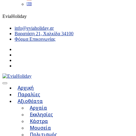
EviaHoliday
info@eviaholiday.gr
Βαρατάση 21, Χαλκίδα 34100
Φόρμα Επικοινωνίας
Αρχική
Παραλίες
Αξιοθέατα
Αρχαία
Εκκλησίες
Κάστρα
Μουσεία
Πολιτισμός