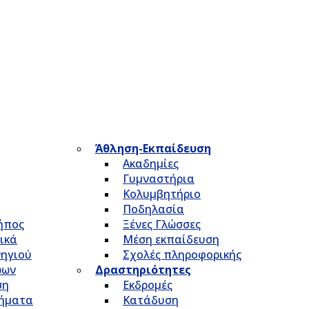
Άθληση-Εκπαίδευση
Ακαδημίες
Γυμναστήρια
Κολυμβητήριο
Ποδηλασία
Κήπος
Ξένες Γλώσσες
ικά
Μέση εκπαίδευση
νηγιού
Σχολές πληροφορικής
ώων
Δραστηριότητες
ση
Εκδρομές
τήματα
Κατάδυση