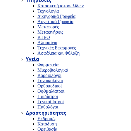
Υπηρεσίες
Κατασκευή ιστοσελίδων
Τεχνολογία
Δικηγορικά Γραφεία
Λογιστικά Γραφεία
Μεταφορές
Μετακινήσεις
ΚΤΕΟ
Αλουμίνια
Τεχνικές Εφαρμογές
Ασφάλεια και Φύλαξη
Υγεία
Φαρμακεία
Μικροβιολογικά
Καρδιολόγοι
Γυναικολόγοι
Ορθοπεδικοί
Οφθμαλίατροι
Παιδίατροι
Γενικοί Ιατροί
Παθολόγοι
Δραστηριότητες
Εκδρομές
Κατάδυση
Ορειβασία