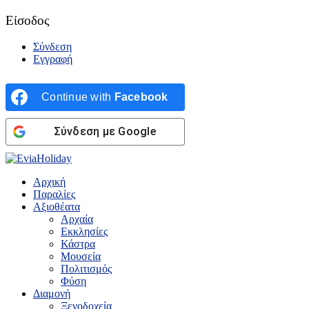
Είσοδος
Σύνδεση
Εγγραφή
Continue with
Facebook
Σύνδεση με Google
Αρχική
Παραλίες
Αξιοθέατα
Αρχαία
Εκκλησίες
Κάστρα
Μουσεία
Πολιτισμός
Φύση
Διαμονή
Ξενοδοχεία