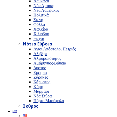
Λευκαντί
Νέα Αρτάκη
Νέα Λάμψακος
Πολιτικά
Στενή
Φύλλα
Χαλκίδα
Χιλιαδού
Ψαχνά
Νότια Εύβοια
Άγιοι Απόστολοι Πετριές
Αλιβέρι
Αλμυροπόταμος
Αμάρυνθος-Βάθεια
Δύστος
Ερέτρια
Ζάρακες
Κάρυστος
Κύμη
Μαρμάρι
Νέα Στύρα
Πόρτο Μπούφαλο
Σκύρος