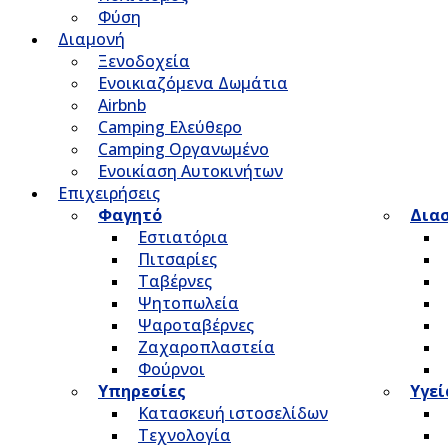
Φύση
Διαμονή
Ξενοδοχεία
Ενοικιαζόμενα Δωμάτια
Airbnb
Camping Ελεύθερο
Camping Οργανωμένο
Ενοικίαση Αυτοκινήτων
Επιχειρήσεις
Φαγητό
Δια
Εστιατόρια
Πιτσαρίες
Ταβέρνες
Ψητοπωλεία
Ψαροταβέρνες
Ζαχαροπλαστεία
Φούρνοι
Υπηρεσίες
Υγεί
Κατασκευή ιστοσελίδων
Τεχνολογία