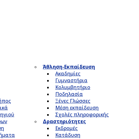
Άθληση-Εκπαίδευση
Ακαδημίες
Γυμναστήρια
Κολυμβητήριο
Ποδηλασία
Κήπος
Ξένες Γλώσσες
ικά
Μέση εκπαίδευση
νηγιού
Σχολές πληροφορικής
ώων
Δραστηριότητες
ση
Εκδρομές
τήματα
Κατάδυση