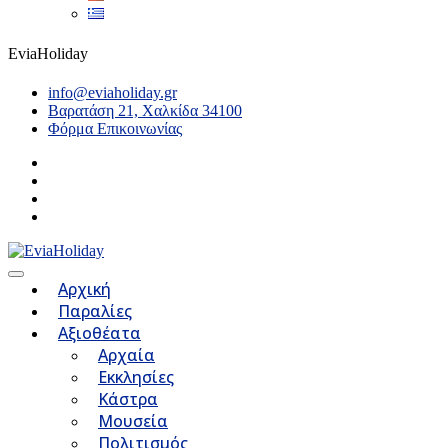
EviaHoliday
info@eviaholiday.gr
Βαρατάση 21, Χαλκίδα 34100
Φόρμα Επικοινωνίας
Αρχική
Παραλίες
Αξιοθέατα
Αρχαία
Εκκλησίες
Κάστρα
Μουσεία
Πολιτισμός