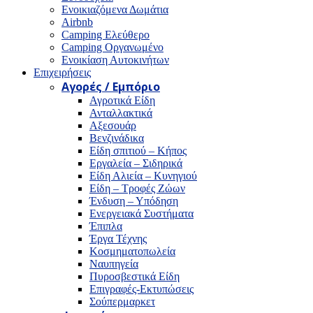
Ενοικιαζόμενα Δωμάτια
Airbnb
Camping Ελεύθερο
Camping Οργανωμένο
Ενοικίαση Αυτοκινήτων
Επιχειρήσεις
Αγορές / Εμπόριο
Αγροτικά Είδη
Ανταλλακτικά
Αξεσουάρ
Βενζινάδικα
Είδη σπιτιού – Κήπος
Εργαλεία – Σιδηρικά
Είδη Αλιεία – Κυνηγιού
Είδη – Τροφές Ζώων
Ένδυση – Υπόδηση
Ενεργειακά Συστήματα
Έπιπλα
Έργα Τέχνης
Κοσμηματοπωλεία
Ναυπηγεία
Πυροσβεστικά Είδη
Επιγραφές-Εκτυπώσεις
Σούπερμαρκετ