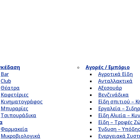
σκέδαση
Αγορές / Εμπόριο
Bar
Αγροτικά Είδη
Club
Ανταλλακτικά
Θέατρα
Αξεσουάρ
Καφετέριες
Βενζινάδικα
Κινηματογράφος
Είδη σπιτιού – 
Μπυραρίες
Εργαλεία – Σιδηρ
Τσιπουράδικα
Είδη Αλιεία – Κυ
α
Είδη – Τροφές Ζ
Φαρμακεία
Ένδυση – Υπόδη
Μικροβιολογικά
Ενεργειακά Συσ