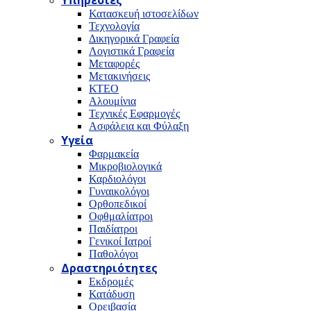
Υπηρεσίες
Κατασκευή ιστοσελίδων
Τεχνολογία
Δικηγορικά Γραφεία
Λογιστικά Γραφεία
Μεταφορές
Μετακινήσεις
ΚΤΕΟ
Αλουμίνια
Τεχνικές Εφαρμογές
Ασφάλεια και Φύλαξη
Υγεία
Φαρμακεία
Μικροβιολογικά
Καρδιολόγοι
Γυναικολόγοι
Ορθοπεδικοί
Οφθμαλίατροι
Παιδίατροι
Γενικοί Ιατροί
Παθολόγοι
Δραστηριότητες
Εκδρομές
Κατάδυση
Ορειβασία