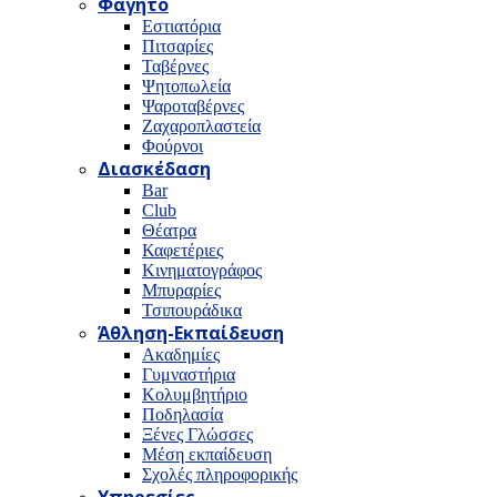
Φαγητό
Εστιατόρια
Πιτσαρίες
Ταβέρνες
Ψητοπωλεία
Ψαροταβέρνες
Ζαχαροπλαστεία
Φούρνοι
Διασκέδαση
Bar
Club
Θέατρα
Καφετέριες
Κινηματογράφος
Μπυραρίες
Τσιπουράδικα
Άθληση-Εκπαίδευση
Ακαδημίες
Γυμναστήρια
Κολυμβητήριο
Ποδηλασία
Ξένες Γλώσσες
Μέση εκπαίδευση
Σχολές πληροφορικής