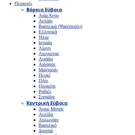
Περιοχές
Βόρεια Εύβοια
Αγία Άννα
Αχλάδι
Βασιλικά (Ψαροπούλι)
Ελληνικά
Ήλια
Ιστιαία
Λίμνη
Λιμνιώνας
Λιχάδα
Αιδηψός
Μαντούδι
Πευκί
Πήλι
Προκόπι
Ροβιές
Σηπιάδα
Κεντρική Εύβοια
Άγιος Μηνάς
Αυλίδα
Αυλωνάρι
Βασιλικό
Δροσιά