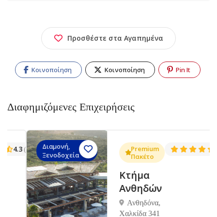
Προσθέστε στα Αγαπημένα
Κοινοποίηση
Κοινοποίηση
Pin It
Διαφημιζόμενες Επιχειρήσεις
Διαμονή,
.3
Premium
4.5
(1381)
(14
Ξενοδοχεία
Πακέτο
Κτήμα
Ανθηδών
Ανθηδόνα,
Χαλκίδα 341