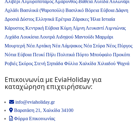
Αλιβέρι
Αλμυροπόταμος
Αμάρυνθος-Βάθεια
Αυλίδα
Αυλωνάρι
Αχλάδι
Βασιλικά (Ψαροπούλι)
Βασιλικό
Βόρεια Εύβοια
Δάφνη
Δροσιά
Δύστος
Ελληνικά
Ερέτρια
Ζάρακες
Ήλια
Ιστιαία
Κάρυστος
Κεντρική Εύβοια
Κύμη
Λίμνη
Λευκαντί
Λιμνιώνας
Λιχάδα
Λουκίσια
Λουτρά Αιδηψού
Μαντούδι
Μαρμάρι
Μουρτερή
Νέα Αρτάκη
Νέα Λάμψακος
Νέα Στύρα
Νέος Πύργος
Νότια Εύβοια
Πευκί
Πήλι
Πολιτικά
Πόρτο Μπούφαλο
Προκόπι
Ροβιές
Σκύρος
Στενή
Σηπιάδα
Φύλλα
Χαλκίδα
Χιλιαδού
Ψαχνά
Επικοινωνία με ΕviaHoliday για
καταχώρηση επιχειρήσεων:
info@eviaholiday.gr
Βαρατάση 21, Χαλκίδα 34100
Φόρμα Επικοινωνίας