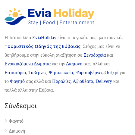
H Ιστοσελίδα
EviaHoliday
είναι ο μεγαλύτερος ηλεκτρονικός
Τουριστικός Οδηγός της Εύβοιας
. Στόχος μας είναι να
βοηθήσουμε στην εύκολη αναζήτηση σε
Ξενοδοχεία
και
Ενοικιαζόμενα Δωμάτια
για την
Διαμονή
σας, αλλά και
Εστιατόρια
,
Ταβέρνες
,
Ψητοπωλεία
,
Ψαροταβέρνες-Ουζερί
για
το
Φαγητό
σας αλλά και
Παραλίες
,
Αξιοθέατα
,
Delivery
και
πολλά άλλα στην Εύβοια.
Σύνδεσμοι
4.9
Φαγητό
Διαμονή