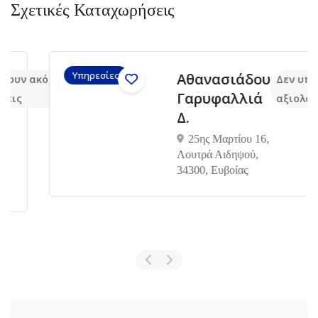
Σχετικές Καταχωρήσεις
Υπηρεσίες
Αθανασιάδου
 ακόμα
Δεν υπάρχου
Γαρυφαλλιά
αξιολογήσει
Δ.
25ης Μαρτίου 16,
Λουτρά Αιδηψού,
34300, Ευβοίας