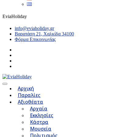
EviaHoliday
info@eviaholiday.gr
Βαρατάση 21, Χαλκίδα 34100
Φόρμα Επικοινωνίας
Αρχική
Παραλίες
Αξιοθέατα
Αρχαία
Εκκλησίες
Κάστρα
Μουσεία
Πολιτισμός