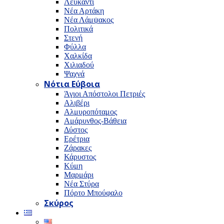
Λευκαντί
Νέα Αρτάκη
Νέα Λάμψακος
Πολιτικά
Στενή
Φύλλα
Χαλκίδα
Χιλιαδού
Ψαχνά
Νότια Εύβοια
Άγιοι Απόστολοι Πετριές
Αλιβέρι
Αλμυροπόταμος
Αμάρυνθος-Βάθεια
Δύστος
Ερέτρια
Ζάρακες
Κάρυστος
Κύμη
Μαρμάρι
Νέα Στύρα
Πόρτο Μπούφαλο
Σκύρος