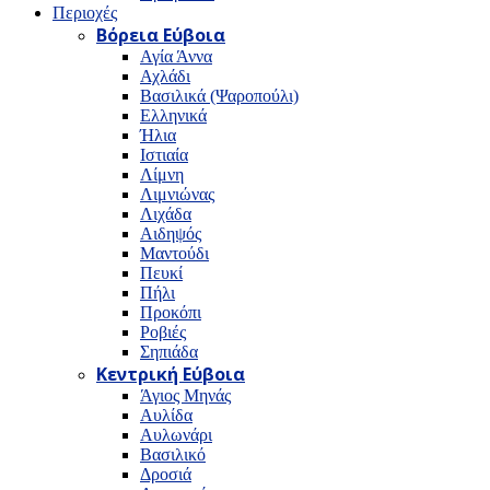
Περιοχές
Βόρεια Εύβοια
Αγία Άννα
Αχλάδι
Βασιλικά (Ψαροπούλι)
Ελληνικά
Ήλια
Ιστιαία
Λίμνη
Λιμνιώνας
Λιχάδα
Αιδηψός
Μαντούδι
Πευκί
Πήλι
Προκόπι
Ροβιές
Σηπιάδα
Κεντρική Εύβοια
Άγιος Μηνάς
Αυλίδα
Αυλωνάρι
Βασιλικό
Δροσιά