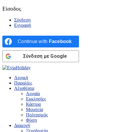
Είσοδος
Σύνδεση
Εγγραφή
Continue with
Facebook
Σύνδεση με Google
Αρχική
Παραλίες
Αξιοθέατα
Αρχαία
Εκκλησίες
Κάστρα
Μουσεία
Πολιτισμός
Φύση
Διαμονή
Ξενοδοχεία