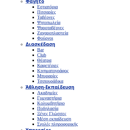
Φαγητό
Εστιατόρια
Πιτσαρίες
Ταβέρνες
Ψητοπωλεία
Ψαροταβέρνες
Ζαχαροπλαστεία
Φούρνοι
Διασκέδαση
Bar
Club
Θέατρα
Καφετέριες
Κινηματογράφος
Μπυραρίες
Τσιπουράδικα
Άθληση-Εκπαίδευση
Ακαδημίες
Γυμναστήρια
Κολυμβητήριο
Ποδηλασία
Ξένες Γλώσσες
Μέση εκπαίδευση
Σχολές πληροφορικής