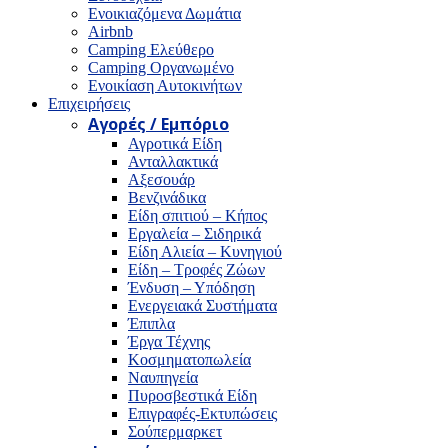
Ενοικιαζόμενα Δωμάτια
Airbnb
Camping Ελεύθερο
Camping Οργανωμένο
Ενοικίαση Αυτοκινήτων
Επιχειρήσεις
Αγορές / Εμπόριο
Αγροτικά Είδη
Ανταλλακτικά
Αξεσουάρ
Βενζινάδικα
Είδη σπιτιού – Κήπος
Εργαλεία – Σιδηρικά
Είδη Αλιεία – Κυνηγιού
Είδη – Τροφές Ζώων
Ένδυση – Υπόδηση
Ενεργειακά Συστήματα
Έπιπλα
Έργα Τέχνης
Κοσμηματοπωλεία
Ναυπηγεία
Πυροσβεστικά Είδη
Επιγραφές-Εκτυπώσεις
Σούπερμαρκετ