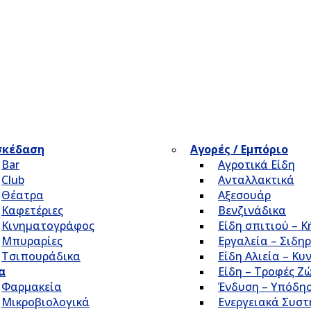
σκέδαση
Αγορές / Εμπόριο
Bar
Αγροτικά Είδη
Club
Ανταλλακτικά
Θέατρα
Αξεσουάρ
Καφετέριες
Βενζινάδικα
Κινηματογράφος
Είδη σπιτιού – 
Μπυραρίες
Εργαλεία – Σιδηρ
Τσιπουράδικα
Είδη Αλιεία – Κυ
α
Είδη – Τροφές Ζ
Φαρμακεία
Ένδυση – Υπόδη
Μικροβιολογικά
Ενεργειακά Συσ