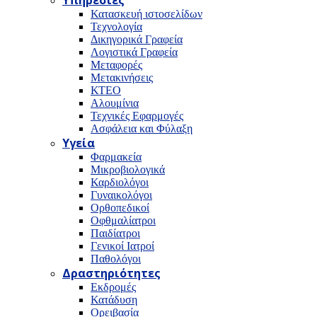
Υπηρεσίες
Κατασκευή ιστοσελίδων
Τεχνολογία
Δικηγορικά Γραφεία
Λογιστικά Γραφεία
Μεταφορές
Μετακινήσεις
ΚΤΕΟ
Αλουμίνια
Τεχνικές Εφαρμογές
Ασφάλεια και Φύλαξη
Υγεία
Φαρμακεία
Μικροβιολογικά
Καρδιολόγοι
Γυναικολόγοι
Ορθοπεδικοί
Οφθμαλίατροι
Παιδίατροι
Γενικοί Ιατροί
Παθολόγοι
Δραστηριότητες
Εκδρομές
Κατάδυση
Ορειβασία