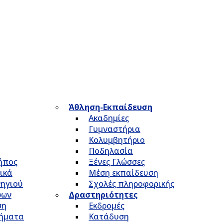
Άθληση-Εκπαίδευση
Ακαδημίες
Γυμναστήρια
Κολυμβητήριο
Ποδηλασία
Κήπος
Ξένες Γλώσσες
ικά
Μέση εκπαίδευση
νηγιού
Σχολές πληροφορικής
ώων
Δραστηριότητες
ση
Εκδρομές
τήματα
Κατάδυση