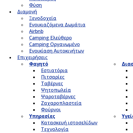
Φύση
Διαμονή
Ξενοδοχεία
Ενοικιαζόμενα Δωμάτια
Airbnb
Camping Ελεύθερο
Camping Οργανωμένο
Ενοικίαση Αυτοκινήτων
Επιχειρήσεις
Φαγητό
Δια
Εστιατόρια
Πιτσαρίες
Ταβέρνες
Ψητοπωλεία
Ψαροταβέρνες
Ζαχαροπλαστεία
Φούρνοι
Υπηρεσίες
Υγεί
Κατασκευή ιστοσελίδων
Τεχνολογία