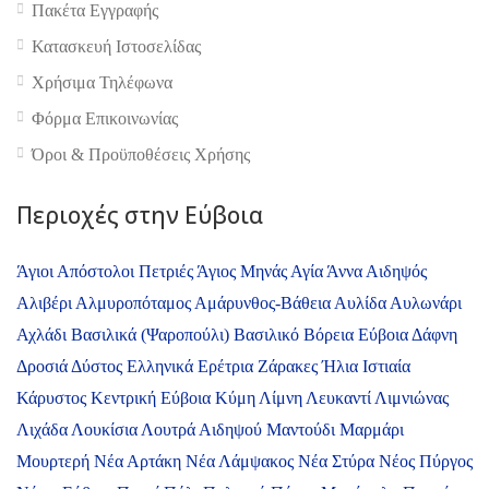
Πακέτα Εγγραφής
Κατασκευή Ιστοσελίδας
4.9
Χρήσιμα Τηλέφωνα
Φόρμα Επικοινωνίας
Όροι & Προϋποθέσεις Xρήσης
Περιοχές στην Εύβοια
Άγιοι Απόστολοι Πετριές
Άγιος Μηνάς
Αγία Άννα
Αιδηψός
Αλιβέρι
Αλμυροπόταμος
Αμάρυνθος-Βάθεια
Αυλίδα
Αυλωνάρι
Αχλάδι
Βασιλικά (Ψαροπούλι)
Βασιλικό
Βόρεια Εύβοια
Δάφνη
Δροσιά
Δύστος
Ελληνικά
Ερέτρια
Ζάρακες
Ήλια
Ιστιαία
Κάρυστος
Κεντρική Εύβοια
Κύμη
Λίμνη
Λευκαντί
Λιμνιώνας
Λιχάδα
Λουκίσια
Λουτρά Αιδηψού
Μαντούδι
Μαρμάρι
Μουρτερή
Νέα Αρτάκη
Νέα Λάμψακος
Νέα Στύρα
Νέος Πύργος