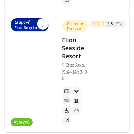
Διαμονή,
Premium
3.5
(273)
Ξενοδοχεία
Πακέτο
Elion
Seaside
Resort
Βασιλικό,
Χαλκίδα 340
02
Ανοιχτά