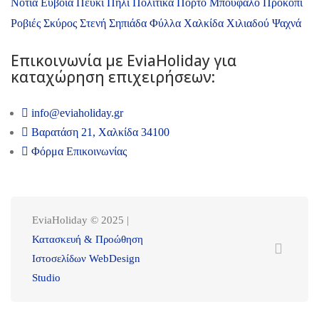
Νότια Εύβοια
Πευκί
Πήλι
Πολιτικά
Πόρτο Μπούφαλο
Προκόπι
Ροβιές
Σκύρος
Στενή
Σηπιάδα
Φύλλα
Χαλκίδα
Χιλιαδού
Ψαχνά
Επικοινωνία με ΕviaHoliday για
καταχώρηση επιχειρήσεων:
info@eviaholiday.gr
Βαρατάση 21, Χαλκίδα 34100
Φόρμα Επικοινωνίας
EviaHoliday © 2025 |
Κατασκευή & Προώθηση
Ιστοσελίδων WebDesign
Studio