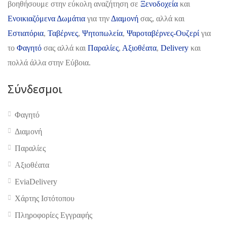
βοηθήσουμε στην εύκολη αναζήτηση σε
Ξενοδοχεία
και
Ενοικιαζόμενα Δωμάτια
για την
Διαμονή
σας, αλλά και
Εστιατόρια
,
Ταβέρνες
,
Ψητοπωλεία
,
Ψαροταβέρνες-Ουζερί
για
το
Φαγητό
σας αλλά και
Παραλίες
,
Αξιοθέατα
,
Delivery
και
πολλά άλλα στην Εύβοια.
Σύνδεσμοι
Φαγητό
Διαμονή
Παραλίες
Αξιοθέατα
EviaDelivery
Χάρτης Ιστότοπου
Πληροφορίες Εγγραφής