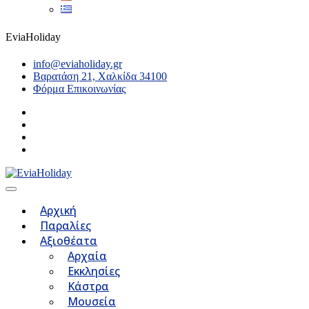
EviaHoliday
info@eviaholiday.gr
Βαρατάση 21, Χαλκίδα 34100
Φόρμα Επικοινωνίας
Αρχική
Παραλίες
Αξιοθέατα
Αρχαία
Εκκλησίες
Κάστρα
Μουσεία