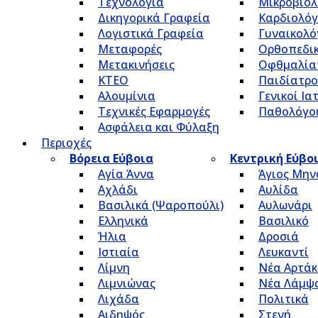
Τεχνολογία
Μικροβιολ
Δικηγορικά Γραφεία
Καρδιολόγ
Λογιστικά Γραφεία
Γυναικολό
Μεταφορές
Ορθοπεδικ
Μετακινήσεις
Οφθμαλία
ΚΤΕΟ
Παιδίατρο
Αλουμίνια
Γενικοί Ια
Τεχνικές Εφαρμογές
Παθολόγο
Ασφάλεια και Φύλαξη
Περιοχές
Βόρεια Εύβοια
Κεντρική Εύβο
Αγία Άννα
Άγιος Μην
Αχλάδι
Αυλίδα
Βασιλικά (Ψαροπούλι)
Αυλωνάρι
Ελληνικά
Βασιλικό
Ήλια
Δροσιά
Ιστιαία
Λευκαντί
Λίμνη
Νέα Αρτάκ
Λιμνιώνας
Νέα Λάμψ
Λιχάδα
Πολιτικά
Αιδηψός
Στενή