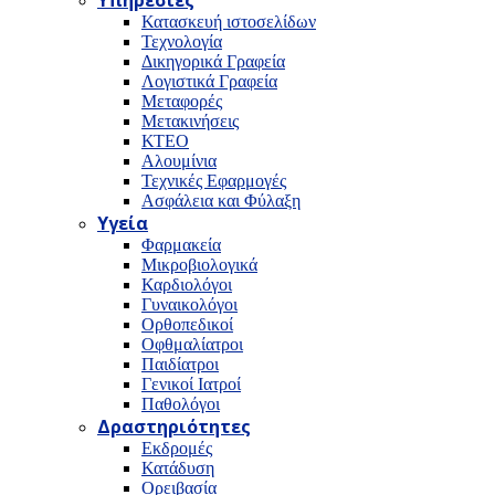
Υπηρεσίες
Κατασκευή ιστοσελίδων
Τεχνολογία
Δικηγορικά Γραφεία
Λογιστικά Γραφεία
Μεταφορές
Μετακινήσεις
ΚΤΕΟ
Αλουμίνια
Τεχνικές Εφαρμογές
Ασφάλεια και Φύλαξη
Υγεία
Φαρμακεία
Μικροβιολογικά
Καρδιολόγοι
Γυναικολόγοι
Ορθοπεδικοί
Οφθμαλίατροι
Παιδίατροι
Γενικοί Ιατροί
Παθολόγοι
Δραστηριότητες
Εκδρομές
Κατάδυση
Ορειβασία