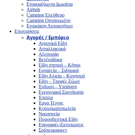
Ενοικιαζόμενα Δωμάτια
Airbnb
Camping Ελεύθερο
Camping Οργανωμένο
Ενοικίαση Αυτοκινήτων
Επιχειρήσεις
Αγορές / Εμπόριο
Αγροτικά Είδη
Ανταλλακτικά
Αξεσουάρ
Βενζινάδικα
Είδη σπιτιού – Κήπος
Εργαλεία – Σιδηρικά
Είδη Αλιεία – Κυνηγιού
Είδη – Τροφές Ζώων
Ένδυση – Υπόδηση
Ενεργειακά Συστήματα
Έπιπλα
Έργα Τέχνης
Κοσμηματοπωλεία
Ναυπηγεία
Πυροσβεστικά Είδη
Επιγραφές-Εκτυπώσεις
Σούπερμαρκετ