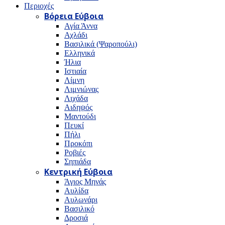
Περιοχές
Βόρεια Εύβοια
Αγία Άννα
Αχλάδι
Βασιλικά (Ψαροπούλι)
Ελληνικά
Ήλια
Ιστιαία
Λίμνη
Λιμνιώνας
Λιχάδα
Αιδηψός
Μαντούδι
Πευκί
Πήλι
Προκόπι
Ροβιές
Σηπιάδα
Κεντρική Εύβοια
Άγιος Μηνάς
Αυλίδα
Αυλωνάρι
Βασιλικό
Δροσιά