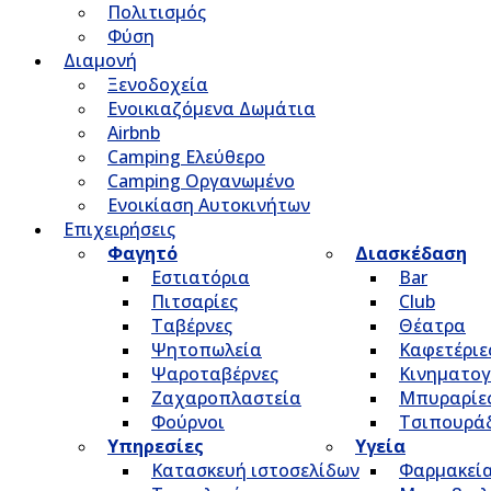
Πολιτισμός
Φύση
Διαμονή
Ξενοδοχεία
Ενοικιαζόμενα Δωμάτια
Airbnb
Camping Ελεύθερο
Camping Οργανωμένο
Ενοικίαση Αυτοκινήτων
Επιχειρήσεις
Φαγητό
Διασκέδαση
Εστιατόρια
Bar
Πιτσαρίες
Club
Ταβέρνες
Θέατρα
Ψητοπωλεία
Καφετέριε
Ψαροταβέρνες
Κινηματο
Ζαχαροπλαστεία
Μπυραρίε
Φούρνοι
Τσιπουρά
Υπηρεσίες
Υγεία
Κατασκευή ιστοσελίδων
Φαρμακεί