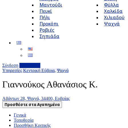
Μαντούδι
Φύλλα
Πευκί
Χαλκίδα
Πήλι
Χιλιαδού
Προκόπι
Ψαχνά
Ροβιές
Σηπιάδα
Σύνδεση
Επιχείρηση
Υπηρεσίες
Κεντρική Εύβοια
,
Ψαχνά
Γιαννούκος Αθανάσιος Κ.
Αβάντων 28, Ψαχνά, 34400, Ευβοίας
Προσθέστε στα Αγαπημένα
Γενικά
Τοποθεσία
Προσθήκη Κριτικής