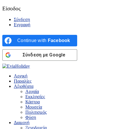
Είσοδος
Σύνδεση
Εγγραφή
Continue with
Facebook
Σύνδεση με Google
Αρχική
Παραλίες
Αξιοθέατα
Αρχαία
Εκκλησίες
Κάστρα
Μουσεία
Πολιτισμός
Φύση
Διαμονή
Ξενοδοχεία