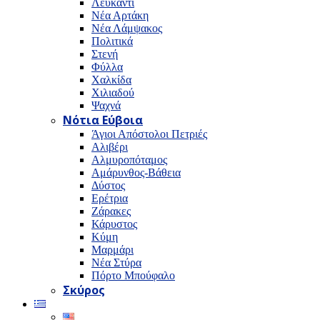
Λευκαντί
Νέα Αρτάκη
Νέα Λάμψακος
Πολιτικά
Στενή
Φύλλα
Χαλκίδα
Χιλιαδού
Ψαχνά
Νότια Εύβοια
Άγιοι Απόστολοι Πετριές
Αλιβέρι
Αλμυροπόταμος
Αμάρυνθος-Βάθεια
Δύστος
Ερέτρια
Ζάρακες
Κάρυστος
Κύμη
Μαρμάρι
Νέα Στύρα
Πόρτο Μπούφαλο
Σκύρος