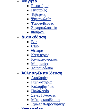
Φαγητό
Εστιατόρια
Πιτσαρίες
Ταβέρνες
Ψητοπωλεία
Ψαροταβέρνες
Ζαχαροπλαστεία
Φούρνοι
Διασκέδαση
Bar
Club
Θέατρα
Καφετέριες
Κινηματογράφος
Μπυραρίες
Τσιπουράδικα
Άθληση-Εκπαίδευση
Ακαδημίες
Γυμναστήρια
Κολυμβητήριο
Ποδηλασία
Ξένες Γλώσσες
Μέση εκπαίδευση
Σχολές πληροφορικής