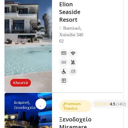
Elion
Seaside
Resort
Βασιλικό,
Χαλκίδα 340
02
Κλειστά
Διαμονή,
Premium
4.5
(1402)
Ξενοδοχεία
Πακέτο
Ξενοδοχείο
Miramare