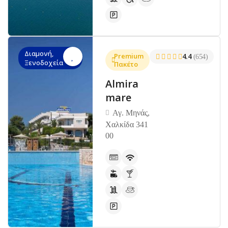
Διαμονή,
Premium
4.4
(654)
Ξενοδοχεία
Πακέτο
Almira
mare
Αγ. Μηνάς,
Χαλκίδα 341
00