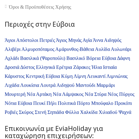
4.9
Όροι & Προϋποθέσεις Xρήσης
Περιοχές στην Εύβοια
Άγιοι Απόστολοι Πετριές
Άγιος Μηνάς
Αγία Άννα
Αιδηψός
Αλιβέρι
Αλμυροπόταμος
Αμάρυνθος-Βάθεια
Αυλίδα
Αυλωνάρι
Αχλάδι
Βασιλικά (Ψαροπούλι)
Βασιλικό
Βόρεια Εύβοια
Δάφνη
Δροσιά
Δύστος
Ελληνικά
Ερέτρια
Ζάρακες
Ήλια
Ιστιαία
Κάρυστος
Κεντρική Εύβοια
Κύμη
Λίμνη
Λευκαντί
Λιμνιώνας
Λιχάδα
Λουκίσια
Λουτρά Αιδηψού
Μαντούδι
Μαρμάρι
Μουρτερή
Νέα Αρτάκη
Νέα Λάμψακος
Νέα Στύρα
Νέος Πύργος
Νότια Εύβοια
Πευκί
Πήλι
Πολιτικά
Πόρτο Μπούφαλο
Προκόπι
Ροβιές
Σκύρος
Στενή
Σηπιάδα
Φύλλα
Χαλκίδα
Χιλιαδού
Ψαχνά
Επικοινωνία με ΕviaHoliday για
καταχώρηση επιχειρήσεων: