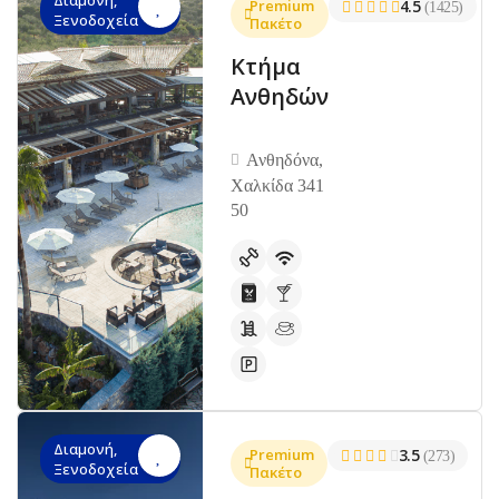
Διαμονή,
Premium
4.5
(1425)
Ξενοδοχεία
Πακέτο
Κτήμα
Ανθηδών
Ανθηδόνα,
Χαλκίδα 341
50
Διαμονή,
Premium
3.5
(273)
Ξενοδοχεία
Πακέτο