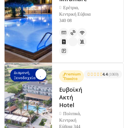
Ερέτρια,
Κεντρική Εύβοια
340 08
Διαμονή,
Premium
4.4
(1069)
Ξενοδοχεία
Πακέτο
Ευβοϊκή
Ακτή
Hotel
Πολιτικά,
Κεντρική
Εύβοια 344