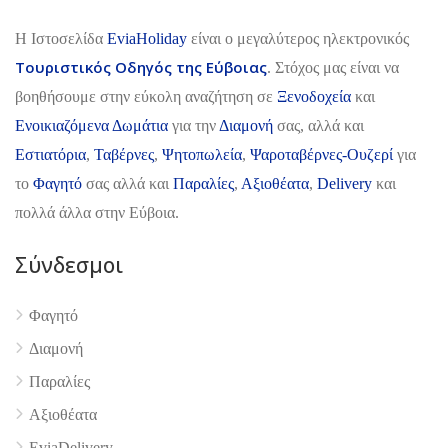
H Ιστοσελίδα
EviaHoliday
είναι ο μεγαλύτερος ηλεκτρονικός
Τουριστικός Οδηγός της Εύβοιας
. Στόχος μας είναι να
βοηθήσουμε στην εύκολη αναζήτηση σε
Ξενοδοχεία
και
Ενοικιαζόμενα Δωμάτια
για την
Διαμονή
σας, αλλά και
Εστιατόρια
,
Ταβέρνες
,
Ψητοπωλεία
,
Ψαροταβέρνες-Ουζερί
για
το
Φαγητό
σας αλλά και
Παραλίες
,
Αξιοθέατα
,
Delivery
και
πολλά άλλα στην Εύβοια.
Σύνδεσμοι
Φαγητό
Διαμονή
Παραλίες
4.9
Αξιοθέατα
EviaDelivery