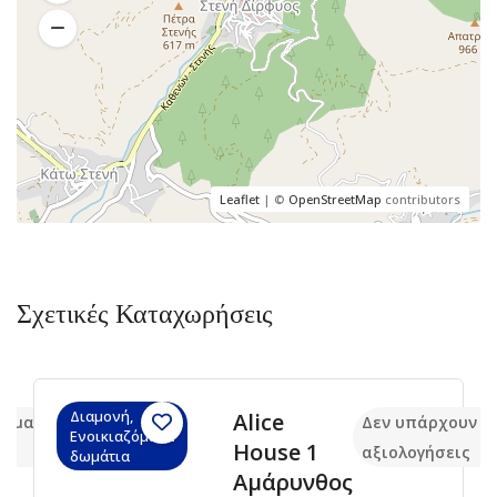
Leaflet
| ©
OpenStreetMap
contributors
Σχετικές Καταχωρήσεις
Διαμονή,
Alice
κόμα
Δεν υπάρχουν α
Ενοικιαζόμενα
House 1
αξιολογήσεις
δωμάτια
Αμάρυνθος