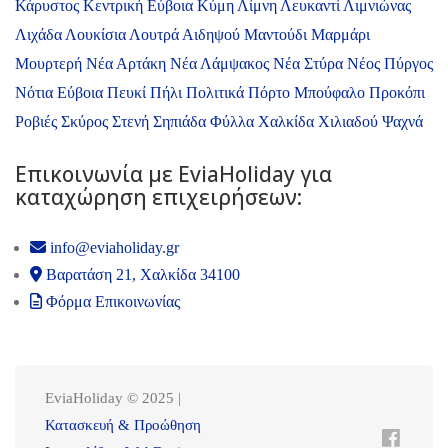
Κάρυστος
Κεντρική Εύβοια
Κύμη
Λίμνη
Λευκαντί
Λιμνιώνας
Λιχάδα
Λουκίσια
Λουτρά Αιδηψού
Μαντούδι
Μαρμάρι
Μουρτερή
Νέα Αρτάκη
Νέα Λάμψακος
Νέα Στύρα
Νέος Πύργος
Νότια Εύβοια
Πευκί
Πήλι
Πολιτικά
Πόρτο Μπούφαλο
Προκόπι
Ροβιές
Σκύρος
Στενή
Σηπιάδα
Φύλλα
Χαλκίδα
Χιλιαδού
Ψαχνά
Επικοινωνία με ΕviaHoliday για
καταχώρηση επιχειρήσεων:
info@eviaholiday.gr
Βαρατάση 21, Χαλκίδα 34100
Φόρμα Επικοινωνίας
EviaHoliday © 2025 |
Κατασκευή & Προώθηση