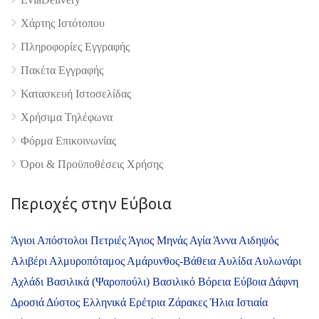
Χάρτης Ιστότοπου
Πληροφορίες Εγγραφής
Πακέτα Εγγραφής
Κατασκευή Ιστοσελίδας
Χρήσιμα Τηλέφωνα
Φόρμα Επικοινωνίας
Όροι & Προϋποθέσεις Xρήσης
Περιοχές στην Εύβοια
Άγιοι Απόστολοι Πετριές
Άγιος Μηνάς
Αγία Άννα
Αιδηψός
Αλιβέρι
Αλμυροπόταμος
Αμάρυνθος-Βάθεια
Αυλίδα
Αυλωνάρι
Αχλάδι
Βασιλικά (Ψαροπούλι)
Βασιλικό
Βόρεια Εύβοια
Δάφνη
Δροσιά
Δύστος
Ελληνικά
Ερέτρια
Ζάρακες
Ήλια
Ιστιαία