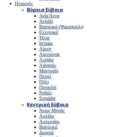
Περιοχές
Βόρεια Εύβοια
Αγία Άννα
Αχλάδι
Βασιλικά (Ψαροπούλι)
Ελληνικά
Ήλια
Ιστιαία
Λίμνη
Λιμνιώνας
Λιχάδα
Αιδηψός
Μαντούδι
Πευκί
Πήλι
Προκόπι
Ροβιές
Σηπιάδα
Κεντρική Εύβοια
Άγιος Μηνάς
Αυλίδα
Αυλωνάρι
Βασιλικό
Δροσιά