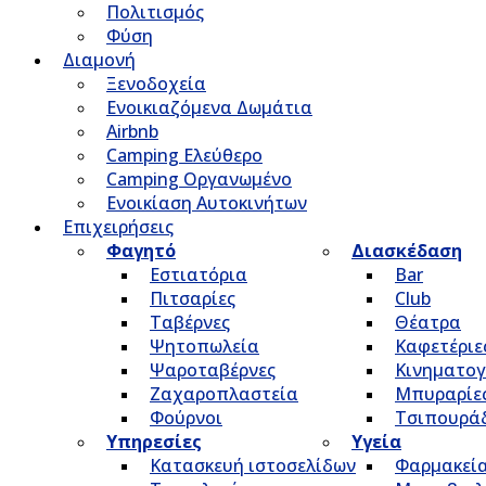
Πολιτισμός
Φύση
Διαμονή
Ξενοδοχεία
Ενοικιαζόμενα Δωμάτια
Airbnb
Camping Ελεύθερο
Camping Οργανωμένο
Ενοικίαση Αυτοκινήτων
Επιχειρήσεις
Φαγητό
Διασκέδαση
Εστιατόρια
Bar
Πιτσαρίες
Club
Ταβέρνες
Θέατρα
Ψητοπωλεία
Καφετέριε
Ψαροταβέρνες
Κινηματο
Ζαχαροπλαστεία
Μπυραρίε
Φούρνοι
Τσιπουρά
Υπηρεσίες
Υγεία
Κατασκευή ιστοσελίδων
Φαρμακεί