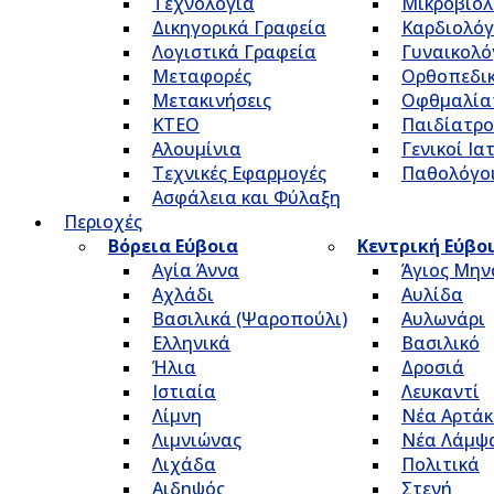
Τεχνολογία
Μικροβιολ
Δικηγορικά Γραφεία
Καρδιολόγ
Λογιστικά Γραφεία
Γυναικολό
Μεταφορές
Ορθοπεδικ
Μετακινήσεις
Οφθμαλία
ΚΤΕΟ
Παιδίατρο
Αλουμίνια
Γενικοί Ια
Τεχνικές Εφαρμογές
Παθολόγο
Ασφάλεια και Φύλαξη
Περιοχές
Βόρεια Εύβοια
Κεντρική Εύβο
Αγία Άννα
Άγιος Μην
Αχλάδι
Αυλίδα
Βασιλικά (Ψαροπούλι)
Αυλωνάρι
Ελληνικά
Βασιλικό
Ήλια
Δροσιά
Ιστιαία
Λευκαντί
Λίμνη
Νέα Αρτάκ
Λιμνιώνας
Νέα Λάμψ
Λιχάδα
Πολιτικά
Αιδηψός
Στενή