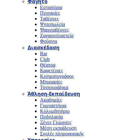
Φαγητό
Εστιατόρια
Πιτσαρίες
Ταβέρνες
Ψητοπωλεία
Ψαροταβέρνες
Ζαχαροπλαστεία
Φούρνοι
Διασκέδαση
Bar
Club
Θέατρα
Καφετέριες
Κινηματογράφος
Μπυραρίες
Τσιπουράδικα
Άθληση-Εκπαίδευση
Ακαδημίες
Γυμναστήρια
Κολυμβητήριο
Ποδηλασία
Ξένες Γλώσσες
Μέση εκπαίδευση
Σχολές πληροφορικής