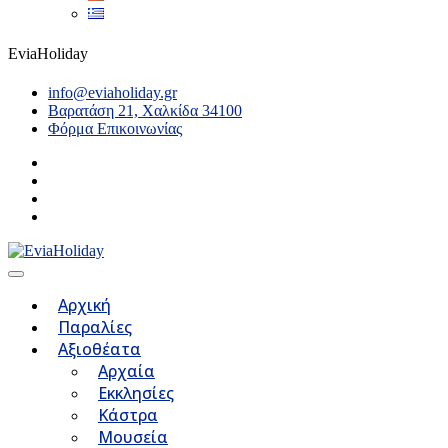
EviaHoliday
info@eviaholiday.gr
Βαρατάση 21, Χαλκίδα 34100
Φόρμα Επικοινωνίας
Αρχική
Παραλίες
Αξιοθέατα
Αρχαία
Εκκλησίες
Κάστρα
Μουσεία