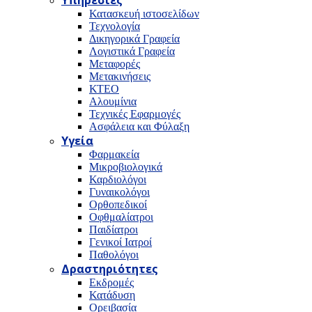
Υπηρεσίες
Κατασκευή ιστοσελίδων
Τεχνολογία
Δικηγορικά Γραφεία
Λογιστικά Γραφεία
Μεταφορές
Μετακινήσεις
ΚΤΕΟ
Αλουμίνια
Τεχνικές Εφαρμογές
Ασφάλεια και Φύλαξη
Υγεία
Φαρμακεία
Μικροβιολογικά
Καρδιολόγοι
Γυναικολόγοι
Ορθοπεδικοί
Οφθμαλίατροι
Παιδίατροι
Γενικοί Ιατροί
Παθολόγοι
Δραστηριότητες
Εκδρομές
Κατάδυση
Ορειβασία