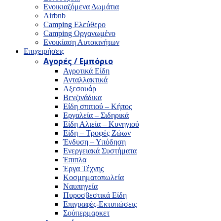
Ενοικιαζόμενα Δωμάτια
Airbnb
Camping Ελεύθερο
Camping Οργανωμένο
Ενοικίαση Αυτοκινήτων
Επιχειρήσεις
Αγορές / Εμπόριο
Αγροτικά Είδη
Ανταλλακτικά
Αξεσουάρ
Βενζινάδικα
Είδη σπιτιού – Κήπος
Εργαλεία – Σιδηρικά
Είδη Αλιεία – Κυνηγιού
Είδη – Τροφές Ζώων
Ένδυση – Υπόδηση
Ενεργειακά Συστήματα
Έπιπλα
Έργα Τέχνης
Κοσμηματοπωλεία
Ναυπηγεία
Πυροσβεστικά Είδη
Επιγραφές-Εκτυπώσεις
Σούπερμαρκετ