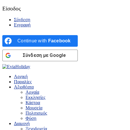
Είσοδος
Σύνδεση
Εγγραφή
Continue with
Facebook
Σύνδεση με Google
Αρχική
Παραλίες
Αξιοθέατα
Αρχαία
Εκκλησίες
Κάστρα
Μουσεία
Πολιτισμός
Φύση
Διαμονή
Ξενοδοχεία