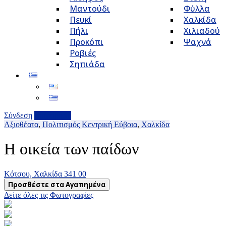
Μαντούδι
Φύλλα
Πευκί
Χαλκίδα
Πήλι
Χιλιαδού
Προκόπι
Ψαχνά
Ροβιές
Σηπιάδα
Σύνδεση
Επιχείρηση
Αξιοθέατα
,
Πολιτισμός
Κεντρική Εύβοια
,
Χαλκίδα
Η οικεία των παίδων
Κότσου, Χαλκίδα 341 00
Προσθέστε στα Αγαπημένα
Δείτε όλες τις Φωτογραφίες