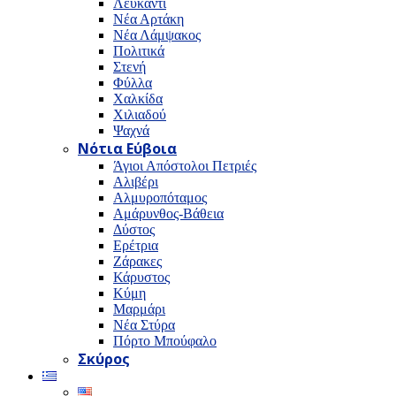
Λευκαντί
Νέα Αρτάκη
Νέα Λάμψακος
Πολιτικά
Στενή
Φύλλα
Χαλκίδα
Χιλιαδού
Ψαχνά
Νότια Εύβοια
Άγιοι Απόστολοι Πετριές
Αλιβέρι
Αλμυροπόταμος
Αμάρυνθος-Βάθεια
Δύστος
Ερέτρια
Ζάρακες
Κάρυστος
Κύμη
Μαρμάρι
Νέα Στύρα
Πόρτο Μπούφαλο
Σκύρος