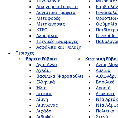
Τεχνολογία
Μικροβιολ
Δικηγορικά Γραφεία
Καρδιολόγ
Λογιστικά Γραφεία
Γυναικολό
Μεταφορές
Ορθοπεδικ
Μετακινήσεις
Οφθμαλία
ΚΤΕΟ
Παιδίατρο
Αλουμίνια
Γενικοί Ια
Τεχνικές Εφαρμογές
Παθολόγο
Ασφάλεια και Φύλαξη
Περιοχές
Βόρεια Εύβοια
Κεντρική Εύβο
Αγία Άννα
Άγιος Μην
Αχλάδι
Αυλίδα
Βασιλικά (Ψαροπούλι)
Αυλωνάρι
Ελληνικά
Βασιλικό
Ήλια
Δροσιά
Ιστιαία
Λευκαντί
Λίμνη
Νέα Αρτάκ
Λιμνιώνας
Νέα Λάμψ
Λιχάδα
Πολιτικά
Αιδηψός
Στενή