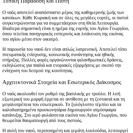
Τοπική Παράδοση και Πίστη
Ο ναός αποτελεί αναπόσπαστο μέρος της καθημερινής ζωής των
κατοίκων. Κάθε Κυριακή και σε όλες τις μεγάλες εορτές, οι πιστοί
συγκεντρώνονται για να συμμετάσχουν στη Θεία Λειτουργία.
Ιδιαίτερα σημαντική είναι η ημέρα της εορτής του Αγίου Γεωργίου,
όπου τελείται πανηγυρικός εσπερινός και λιτάνευση της εικόνας
του αγίου μέσα στον οικισμό.
Η παρουσία του ναού δεν είναι απλώς λατρευτική. Αποτελεί τόπο
πνευματικής ενίσχυσης, κοινωνικής συνάντησης και ηθικής
στήριξης. Πολλές φορές οργανώνονται φιλανθρωπικές δράσεις,
εκδηλώσεις για παιδιά και ενοριακές εξορμήσεις με σκοπό την
ενίσχυση του δεσμού της κοινότητας.
Αρχιτεκτονικά Στοιχεία και Εσωτερικός Διάκοσμος
Ο ναός ακολουθεί τον ρυθμό της βασιλικής με τρούλο. Η λιτή
εξωτερική του μορφή έρχεται σε αντίθεση με τη ζεστασιά και τη
μεγαλοπρέπεια του εσωτερικού. Το ξυλόγλυπτο τέμπλο και τα
καλοδιατηρημένα προσκυνητάρια δημιουργούν ατμόσφαιρα
κατάνυξης. Στο ιερό φυλάσσεται εικόνα του Αγίου Γεωργίου, που
θεωρείται θαυματουργή από τους πιστούς.
Η αυλή του ναού, περιποιημένη και γεμάτη λουλούδια, λειτουργεί