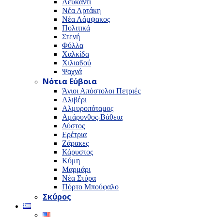
Λευκαντί
Νέα Αρτάκη
Νέα Λάμψακος
Πολιτικά
Στενή
Φύλλα
Χαλκίδα
Χιλιαδού
Ψαχνά
Νότια Εύβοια
Άγιοι Απόστολοι Πετριές
Αλιβέρι
Αλμυροπόταμος
Αμάρυνθος-Βάθεια
Δύστος
Ερέτρια
Ζάρακες
Κάρυστος
Κύμη
Μαρμάρι
Νέα Στύρα
Πόρτο Μπούφαλο
Σκύρος