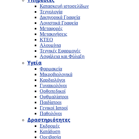
Υπηρεσίες
Κατασκευή ιστοσελίδων
Τεχνολογία
Δικηγορικά Γραφεία
Λογιστικά Γραφεία
Μεταφορές
Μετακινήσεις
ΚΤΕΟ
Αλουμίνια
Τεχνικές Εφαρμογές
Ασφάλεια και Φύλαξη
Υγεία
Φαρμακεία
Μικροβιολογικά
Καρδιολόγοι
Γυναικολόγοι
Ορθοπεδικοί
Οφθμαλίατροι
Παιδίατροι
Γενικοί Ιατροί
Παθολόγοι
Δραστηριότητες
Εκδρομές
Κατάδυση
Ορειβασία