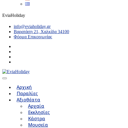
EviaHoliday
info@eviaholiday.gr
Βαρατάση 21, Χαλκίδα 34100
Φόρμα Επικοινωνίας
Αρχική
Παραλίες
Αξιοθέατα
Αρχαία
Εκκλησίες
Κάστρα
Μουσεία