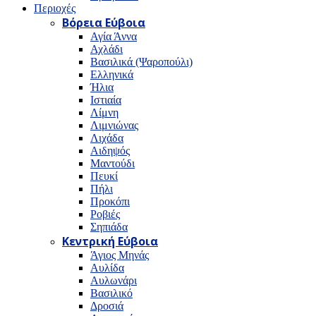
Περιοχές
Βόρεια Εύβοια
Αγία Άννα
Αχλάδι
Βασιλικά (Ψαροπούλι)
Ελληνικά
Ήλια
Ιστιαία
Λίμνη
Λιμνιώνας
Λιχάδα
Αιδηψός
Μαντούδι
Πευκί
Πήλι
Προκόπι
Ροβιές
Σηπιάδα
Κεντρική Εύβοια
Άγιος Μηνάς
Αυλίδα
Αυλωνάρι
Βασιλικό
Δροσιά