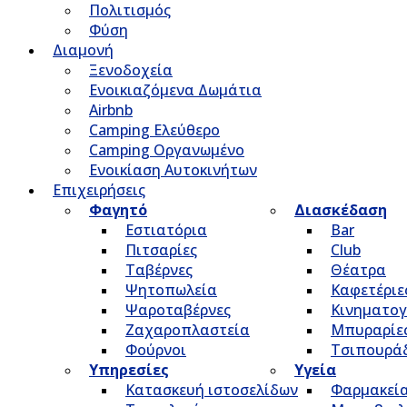
Πολιτισμός
Φύση
Διαμονή
Ξενοδοχεία
Ενοικιαζόμενα Δωμάτια
Airbnb
Camping Ελεύθερο
Camping Οργανωμένο
Ενοικίαση Αυτοκινήτων
Επιχειρήσεις
Φαγητό
Διασκέδαση
Εστιατόρια
Bar
Πιτσαρίες
Club
Ταβέρνες
Θέατρα
Ψητοπωλεία
Καφετέριε
Ψαροταβέρνες
Κινηματο
Ζαχαροπλαστεία
Μπυραρίε
Φούρνοι
Τσιπουρά
Υπηρεσίες
Υγεία
Κατασκευή ιστοσελίδων
Φαρμακεί