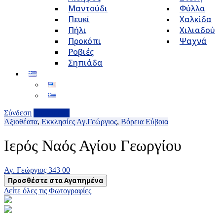
Μαντούδι
Φύλλα
Πευκί
Χαλκίδα
Πήλι
Χιλιαδού
Προκόπι
Ψαχνά
Ροβιές
Σηπιάδα
Σύνδεση
Επιχείρηση
Αξιοθέατα
,
Εκκλησίες
Αγ.Γεώργιος
,
Βόρεια Εύβοια
Ιερός Ναός Αγίου Γεωργίου
Αγ. Γεώργιος 343 00
Προσθέστε στα Αγαπημένα
Δείτε όλες τις Φωτογραφίες