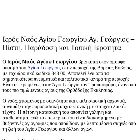
Ιερός Ναός Αγίου Γεωργίου Αγ. Γεώργιος –
Πίστη, Παράδοση και Τοπική Ιερότητα
Ιερός Ναός Αγίου Γεωργίου
Ο
βρίσκεται στον όμορφο
οικισμό του
Αγίου Γεωργίου
, στην περιοχή της Βόρειας Εύβοιας,
με ταχυδρομικό κώδικα 343 00. Αποτελεί ένα από τα
σημαντικότερα πνευματικά και πολιτιστικά κέντρα της περιοχής.
Είναι αφιερωμένος στον Άγιο Γεώργιο τον Τροπαιοφόρο, έναν από
τους πιο τιμώμενους αγίους της Ορθόδοξης Εκκλησίας.
Ο ναός, χτισμένος με σεμνότητα και εκκλησιαστική αρχοντιά,
συνδυάζει την παραδοσιακή αρχιτεκτονική με στοιχεία λαϊκής
τέχνης. Η πέτρινη κατασκευή του αποπνέει γαλήνη και
σταθερότητα, ενώ το εσωτερικό του είναι διακοσμημένο με
βυζαντινές αγιογραφίες που αποδίδουν με λεπτομέρεια σκηνές από
τη ζωή του Αγίου Γεωργίου και άλλων αγίων.