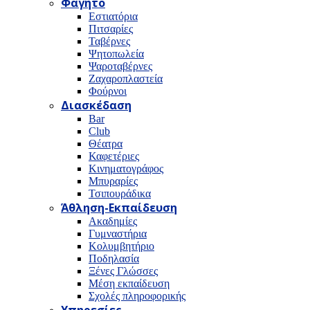
Φαγητό
Εστιατόρια
Πιτσαρίες
Ταβέρνες
Ψητοπωλεία
Ψαροταβέρνες
Ζαχαροπλαστεία
Φούρνοι
Διασκέδαση
Bar
Club
Θέατρα
Καφετέριες
Κινηματογράφος
Μπυραρίες
Τσιπουράδικα
Άθληση-Εκπαίδευση
Ακαδημίες
Γυμναστήρια
Κολυμβητήριο
Ποδηλασία
Ξένες Γλώσσες
Μέση εκπαίδευση
Σχολές πληροφορικής