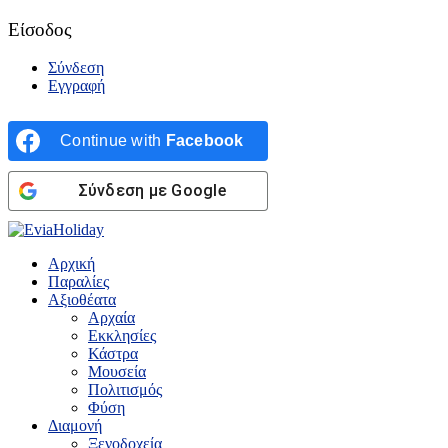
Είσοδος
Σύνδεση
Εγγραφή
Continue with
Facebook
Σύνδεση με Google
Αρχική
Παραλίες
Αξιοθέατα
Αρχαία
Εκκλησίες
Κάστρα
Μουσεία
Πολιτισμός
Φύση
Διαμονή
Ξενοδοχεία