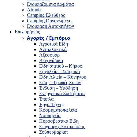
Ενοικιαζόμενα Δωμάτια
Airbnb
Camping Ελεύθερο
Camping Οργανωμένο
Ενοικίαση Αυτοκινήτων
Επιχειρήσεις
Αγορές / Εμπόριο
Αγροτικά Είδη
Ανταλλακτικά
Αξεσουάρ
Βενζινάδικα
Είδη σπιτιού – Κήπος
Εργαλεία – Σιδηρικά
Είδη Αλιεία – Κυνηγιού
Είδη – Τροφές Ζώων
Ένδυση – Υπόδηση
Ενεργειακά Συστήματα
Έπιπλα
Έργα Τέχνης
Κοσμηματοπωλεία
Ναυπηγεία
Πυροσβεστικά Είδη
Επιγραφές-Εκτυπώσεις
Σούπερμαρκετ