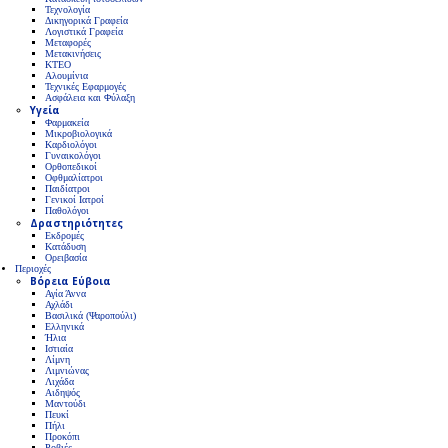
Τεχνολογία
Δικηγορικά Γραφεία
Λογιστικά Γραφεία
Μεταφορές
Μετακινήσεις
ΚΤΕΟ
Αλουμίνια
Τεχνικές Εφαρμογές
Ασφάλεια και Φύλαξη
Υγεία
Φαρμακεία
Μικροβιολογικά
Καρδιολόγοι
Γυναικολόγοι
Ορθοπεδικοί
Οφθμαλίατροι
Παιδίατροι
Γενικοί Ιατροί
Παθολόγοι
Δραστηριότητες
Εκδρομές
Κατάδυση
Ορειβασία
Περιοχές
Βόρεια Εύβοια
Αγία Άννα
Αχλάδι
Βασιλικά (Ψαροπούλι)
Ελληνικά
Ήλια
Ιστιαία
Λίμνη
Λιμνιώνας
Λιχάδα
Αιδηψός
Μαντούδι
Πευκί
Πήλι
Προκόπι
Ροβιές