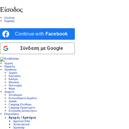
Είσοδος
Σύνδεση
Εγγραφή
Continue with
Facebook
Σύνδεση με Google
Αρχική
Παραλίες
Αξιοθέατα
Αρχαία
Εκκλησίες
Κάστρα
Μουσεία
Πολιτισμός
Φύση
Διαμονή
Ξενοδοχεία
Ενοικιαζόμενα Δωμάτια
Airbnb
Camping Ελεύθερο
Camping Οργανωμένο
Ενοικίαση Αυτοκινήτων
Επιχειρήσεις
Αγορές / Εμπόριο
Αγροτικά Είδη
Ανταλλακτικά
Αξεσουάρ