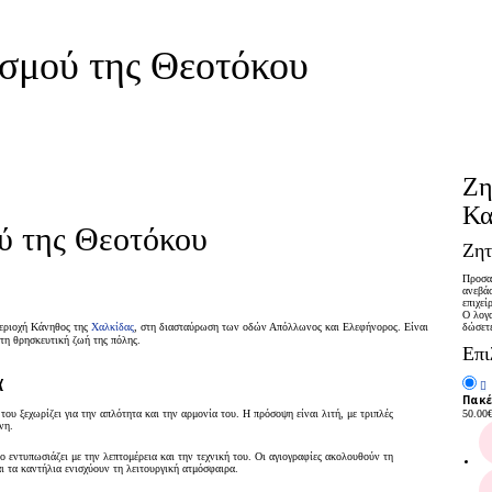
ισμού της Θεοτόκου
Ζη
Κα
ύ της Θεοτόκου
Ζητ
Προσαρ
ανεβάσ
επιχεί
Ο λογα
περιοχή Κάνηθος της
Χαλκίδας
, στη διασταύρωση των οδών Απόλλωνος και Ελεφήνορος. Είναι
δώσετ
 τη θρησκευτική ζωή της πόλης.
Επι
ά
Πακέ
του ξεχωρίζει για την απλότητα και την αρμονία του. Η πρόσοψη είναι λιτή, με τριπλές
50.00
νη.
ο εντυπωσιάζει με την λεπτομέρεια και την τεχνική του. Οι αγιογραφίες ακολουθούν τη
 τα καντήλια ενισχύουν τη λειτουργική ατμόσφαιρα.