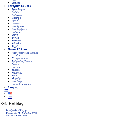
Σηπιάδα
Κεντρική Εύβοια
Άγιος Μηνάς
Αυλίδα
Αυλωνάρι
Βασιλικό
Δροσιά
Λευκαντί
Νέα Αρτάκη
Νέα Λάμψακος
Πολιτικά
Στενή
Φύλλα
Χαλκίδα
Χιλιαδού
Ψαχνά
Νότια Εύβοια
Άγιοι Απόστολοι Πετριές
Αλιβέρι
Αλμυροπόταμος
Αμάρυνθος-Βάθεια
Δύστος
Ερέτρια
Ζάρακες
Κάρυστος
Κύμη
Μαρμάρι
Νέα Στύρα
Πόρτο Μπούφαλο
Σκύρος
EviaHoliday
info@eviaholiday.gr
Βαρατάση 21, Χαλκίδα 34100
Φόρμα Επικοινωνίας