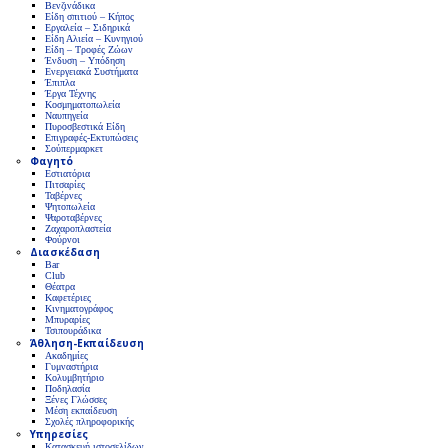
Βενζινάδικα
Είδη σπιτιού – Κήπος
Εργαλεία – Σιδηρικά
Είδη Αλιεία – Κυνηγιού
Είδη – Τροφές Ζώων
Ένδυση – Υπόδηση
Ενεργειακά Συστήματα
Έπιπλα
Έργα Τέχνης
Κοσμηματοπωλεία
Ναυπηγεία
Πυροσβεστικά Είδη
Επιγραφές-Εκτυπώσεις
Σούπερμαρκετ
Φαγητό
Εστιατόρια
Πιτσαρίες
Ταβέρνες
Ψητοπωλεία
Ψαροταβέρνες
Ζαχαροπλαστεία
Φούρνοι
Διασκέδαση
Bar
Club
Θέατρα
Καφετέριες
Κινηματογράφος
Μπυραρίες
Τσιπουράδικα
Άθληση-Εκπαίδευση
Ακαδημίες
Γυμναστήρια
Κολυμβητήριο
Ποδηλασία
Ξένες Γλώσσες
Μέση εκπαίδευση
Σχολές πληροφορικής
Υπηρεσίες
Κατασκευή ιστοσελίδων