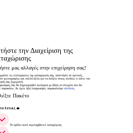
τήστε την Διαχείριση της
ταχώρισης
ήστε μας αλλαγές στην επιχείρηση σας!
μόστε τις λεπτομέρειες της καταχώριση σας, απαντήστε σε κριτικές,
τε φωτογραφίες και πολλά άλλα για να δείξετε στους πελάτες τι κάνει την
ρησή σας ξεχωριστή.
ριασμός σας θα δημιουργηθεί αυτόματα με βάση τα στοιχεία που θα
ε παρακάτω. Αν έχετε ήδη λογαριασμό, παρακαλούμε
σύνδεση.
λέξτε Πακέτο
το 3ετιας 💼
€
Το σχέδιο αυτό περιλαμβάνει1 καταχώριση