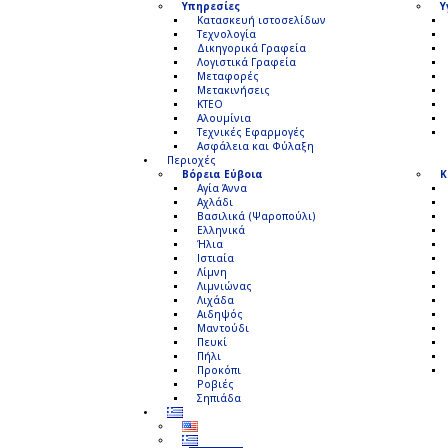
Υπηρεσίες
Υ
Κατασκευή ιστοσελίδων
Τεχνολογία
Δικηγορικά Γραφεία
Λογιστικά Γραφεία
Μεταφορές
Μετακινήσεις
ΚΤΕΟ
Αλουμίνια
Τεχνικές Εφαρμογές
Ασφάλεια και Φύλαξη
Περιοχές
Βόρεια Εύβοια
Κ
Αγία Άννα
Αχλάδι
Βασιλικά (Ψαροπούλι)
Ελληνικά
Ήλια
Ιστιαία
Λίμνη
Λιμνιώνας
Λιχάδα
Αιδηψός
Μαντούδι
Πευκί
Πήλι
Προκόπι
Ροβιές
Σηπιάδα