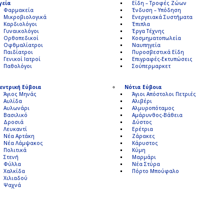
γεία
Είδη – Τροφές Ζώων
Φαρμακεία
Ένδυση – Υπόδηση
Μικροβιολογικά
Ενεργειακά Συστήματα
Καρδιολόγοι
Έπιπλα
Γυναικολόγοι
Έργα Τέχνης
Ορθοπεδικοί
Κοσμηματοπωλεία
Οφθμαλίατροι
Ναυπηγεία
Παιδίατροι
Πυροσβεστικά Είδη
Γενικοί Ιατροί
Επιγραφές-Εκτυπώσεις
Παθολόγοι
Σούπερμαρκετ
εντρική Εύβοια
Νότια Εύβοια
Άγιος Μηνάς
Άγιοι Απόστολοι Πετριές
Αυλίδα
Αλιβέρι
Αυλωνάρι
Αλμυροπόταμος
Βασιλικό
Αμάρυνθος-Βάθεια
Δροσιά
Δύστος
Λευκαντί
Ερέτρια
Νέα Αρτάκη
Ζάρακες
Νέα Λάμψακος
Κάρυστος
Πολιτικά
Κύμη
Στενή
Μαρμάρι
Φύλλα
Νέα Στύρα
Χαλκίδα
Πόρτο Μπούφαλο
Χιλιαδού
Ψαχνά