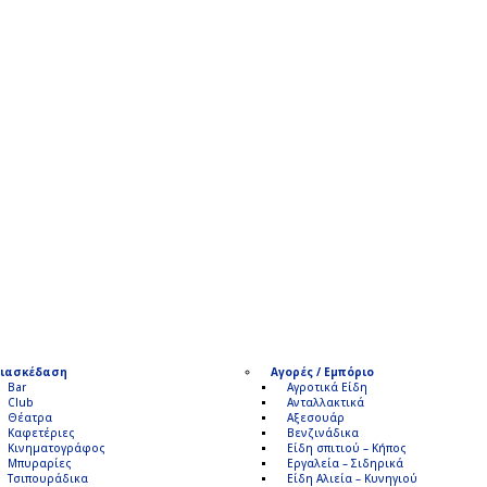
ιασκέδαση
Αγορές / Εμπόριο
Bar
Αγροτικά Είδη
Club
Ανταλλακτικά
Θέατρα
Αξεσουάρ
Καφετέριες
Βενζινάδικα
Κινηματογράφος
Είδη σπιτιού – Κήπος
Μπυραρίες
Εργαλεία – Σιδηρικά
Τσιπουράδικα
Είδη Αλιεία – Κυνηγιού