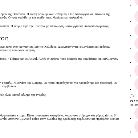
σμού της Θεοτόκου. Η εορτή περιλαμβάνει εσπερινό, Θεία Λειτουργία και λιτανεία της
νυξη. Ο ναός στολίζεται και γεμίζει φως, θυμίαμα και ψαλμωδία.
γούστου. Η ενορία τιμά την Παναγία με παράκληση, λειτουργία και πλούσια συμμετοχή.
άση
νεργό ρόλο στην κοινωνική ζωή της Χαλκίδας. Διοργανώνονται φιλανθρωπικές δράσεις,
κογένειες που έχουν ανάγκη.
νος, η Πάτμος και οι Λειψοί. Αυτές ενισχύουν τους δεσμούς της κοινότητας και καλλιεργούν
ων Ραφαήλ, Νικολάου και Ειρήνης. Οι πιστοί προσέρχονται για προσκύνημα και προσευχή. Οι
κό περιβάλλον.
ιές είναι βασικό μέλημα της ενορίας.
Prem
20.00
 θρησκευτικό κτίσμα. Είναι πνευματικό καταφύγιο, κοινωνικό στήριγμα και φάρος πίστης. Η
νωνία. Αποτελεί ζωντανό κρίκο στην αλυσίδα της ορθόδοξης παράδοσης και προσφέρει ελπίδα