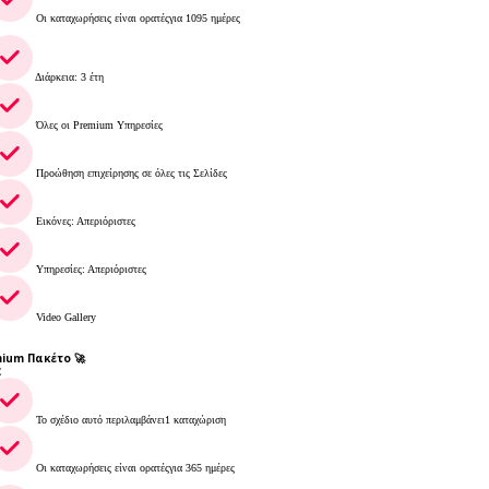
Οι καταχωρήσεις είναι ορατέςγια 1095 ημέρες
Διάρκεια: 3 έτη
Όλες οι Premium Υπηρεσίες
Προώθηση επιχείρησης σε όλες τις Σελίδες
Εικόνες: Απεριόριστες
Υπηρεσίες: Απεριόριστες
Video Gallery
ium Πακέτο 🚀
€
Το σχέδιο αυτό περιλαμβάνει1 καταχώριση
Οι καταχωρήσεις είναι ορατέςγια 365 ημέρες