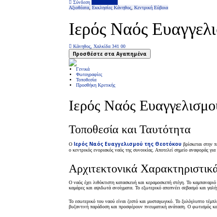
Σύνδεση
Επιχείρηση
Αξιοθέατα
,
Εκκλησίες
Κάνηθος
,
Κεντρική Εύβοια
Ιερός Ναός Ευαγγελ
Κάνηθος, Χαλκίδα 341 00
Προσθέστε στα Αγαπημένα
Γενικά
Φωτογραφίες
Τοποθεσία
Προσθήκη Κριτικής
Ιερός Ναός Ευαγγελισμο
Τοποθεσία και Ταυτότητα
Ιερός Ναός Ευαγγελισμού της Θεοτόκου
Ο
βρίσκεται στην 
ο κεντρικός ενοριακός ναός της συνοικίας. Αποτελεί σημείο αναφοράς για
Αρχιτεκτονικά Χαρακτηριστικ
Ο ναός έχει λιθόκτιστη κατασκευή και κεραμοσκεπή στέγη. Το καμπαναριό 
καμάρες και αψιδωτά ανοίγματα. Το εξωτερικό αποπνέει σεβασμό και γαλή
Το εσωτερικό του ναού είναι ζεστό και μυσταγωγικό. Το ξυλόγλυπτο τέμπλ
βυζαντινή παράδοση και προσφέρουν πνευματική ανάταση. Ο φωτισμός και