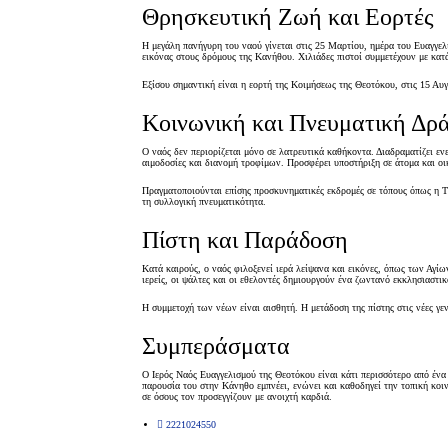
Θρησκευτική Ζωή και Εορτές
Η μεγάλη πανήγυρη του ναού γίνεται στις 25 Μαρτίου, ημέρα του Ευαγγελι
εικόνας στους δρόμους της Κανήθου. Χιλιάδες πιστοί συμμετέχουν με κατά
Εξίσου σημαντική είναι η εορτή της Κοιμήσεως της Θεοτόκου, στις 15 Αυ
Κοινωνική και Πνευματική Δρ
Ο ναός δεν περιορίζεται μόνο σε λατρευτικά καθήκοντα. Διαδραματίζει ε
αιμοδοσίες και διανομή τροφίμων. Προσφέρει υποστήριξη σε άτομα και οι
Πραγματοποιούνται επίσης προσκυνηματικές εκδρομές σε τόπους όπως η Τή
τη συλλογική πνευματικότητα.
Πίστη και Παράδοση
Κατά καιρούς, ο ναός φιλοξενεί ιερά λείψανα και εικόνες, όπως των Αγί
ιερείς, οι ψάλτες και οι εθελοντές δημιουργούν ένα ζωντανό εκκλησιαστι
Η συμμετοχή των νέων είναι αισθητή. Η μετάδοση της πίστης στις νέες γεν
Συμπεράσματα
Ο Ιερός Ναός Ευαγγελισμού της Θεοτόκου είναι κάτι περισσότερο από ένα
παρουσία του στην Κάνηθο εμπνέει, ενώνει και καθοδηγεί την τοπική κοι
σε όσους τον προσεγγίζουν με ανοιχτή καρδιά.
2221024550