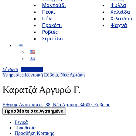
Μαντούδι
Φύλλα
Πευκί
Χαλκίδα
Πήλι
Χιλιαδού
Προκόπι
Ψαχνά
Ροβιές
Σηπιάδα
Σύνδεση
Επιχείρηση
Υπηρεσίες
Κεντρική Εύβοια
,
Νέα Αρτάκη
Καρατζά Αργυρώ Γ.
Εθνικής Αντιστάσεως 88, Νέα Αρτάκη, 34600, Ευβοίας
Προσθέστε στα Αγαπημένα
Γενικά
Τοποθεσία
Προσθήκη Κριτικής