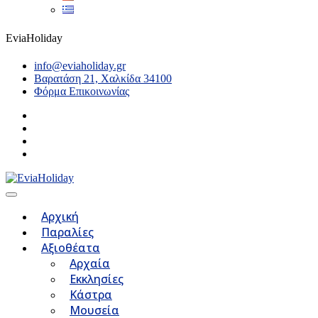
EviaHoliday
info@eviaholiday.gr
Βαρατάση 21, Χαλκίδα 34100
Φόρμα Επικοινωνίας
Αρχική
Παραλίες
Αξιοθέατα
Αρχαία
Εκκλησίες
Κάστρα
Μουσεία