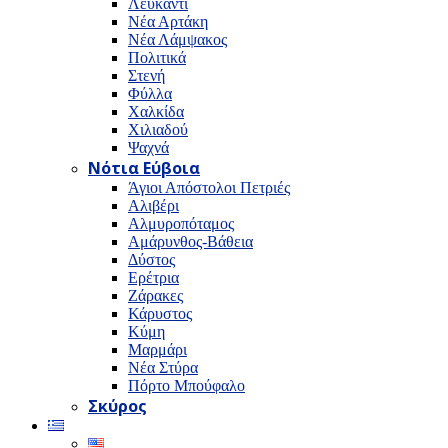
Λευκαντί
Νέα Αρτάκη
Νέα Λάμψακος
Πολιτικά
Στενή
Φύλλα
Χαλκίδα
Χιλιαδού
Ψαχνά
Νότια Εύβοια
Άγιοι Απόστολοι Πετριές
Αλιβέρι
Αλμυροπόταμος
Αμάρυνθος-Βάθεια
Δύστος
Ερέτρια
Ζάρακες
Κάρυστος
Κύμη
Μαρμάρι
Νέα Στύρα
Πόρτο Μπούφαλο
Σκύρος