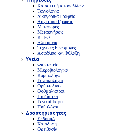
Υπηρεσίες
Κατασκευή ιστοσελίδων
Τεχνολογία
Δικηγορικά Γραφεία
Λογιστικά Γραφεία
Μεταφορές
Μετακινήσεις
ΚΤΕΟ
Αλουμίνια
Τεχνικές Εφαρμογές
Ασφάλεια και Φύλαξη
Υγεία
Φαρμακεία
Μικροβιολογικά
Καρδιολόγοι
Γυναικολόγοι
Ορθοπεδικοί
Οφθμαλίατροι
Παιδίατροι
Γενικοί Ιατροί
Παθολόγοι
Δραστηριότητες
Εκδρομές
Κατάδυση
Ορειβασία