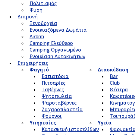
Πολιτισμός
Φύση
Διαμονή
Ξενοδοχεία
Ενοικιαζόμενα Δωμάτια
Airbnb
Camping Ελεύθερο
Camping Οργανωμένο
Ενοικίαση Αυτοκινήτων
Επιχειρήσεις
Φαγητό
Διασκέδαση
Εστιατόρια
Bar
Πιτσαρίες
Club
Ταβέρνες
Θέατρα
Ψητοπωλεία
Καφετέριε
Ψαροταβέρνες
Κινηματο
Ζαχαροπλαστεία
Μπυραρίε
Φούρνοι
Τσιπουρά
Υπηρεσίες
Υγεία
Κατασκευή ιστοσελίδων
Φαρμακεί