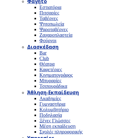
Φαγητό
Εστιατόρια
Πιτσαρίες
Ταβέρνες
Ψητοπωλεία
Ψαροταβέρνες
Ζαχαροπλαστεία
Φούρνοι
Διασκέδαση
Bar
Club
Θέατρα
Καφετέριες
Κινηματογράφος
Μπυραρίες
Τσιπουράδικα
Άθληση-Εκπαίδευση
Ακαδημίες
Γυμναστήρια
Κολυμβητήριο
Ποδηλασία
Ξένες Γλώσσες
Μέση εκπαίδευση
Σχολές πληροφορικής