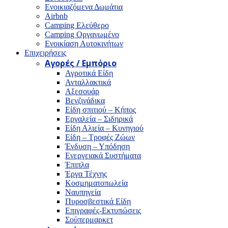
Ενοικιαζόμενα Δωμάτια
Airbnb
Camping Ελεύθερο
Camping Οργανωμένο
Ενοικίαση Αυτοκινήτων
Επιχειρήσεις
Αγορές / Εμπόριο
Αγροτικά Είδη
Ανταλλακτικά
Αξεσουάρ
Βενζινάδικα
Είδη σπιτιού – Κήπος
Εργαλεία – Σιδηρικά
Είδη Αλιεία – Κυνηγιού
Είδη – Τροφές Ζώων
Ένδυση – Υπόδηση
Ενεργειακά Συστήματα
Έπιπλα
Έργα Τέχνης
Κοσμηματοπωλεία
Ναυπηγεία
Πυροσβεστικά Είδη
Επιγραφές-Εκτυπώσεις
Σούπερμαρκετ