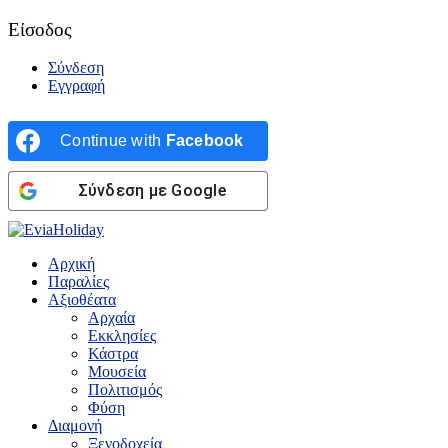
Είσοδος
Σύνδεση
Εγγραφή
Continue with
Facebook
Σύνδεση με Google
Αρχική
Παραλίες
Αξιοθέατα
Αρχαία
Εκκλησίες
Κάστρα
Μουσεία
Πολιτισμός
Φύση
Διαμονή
Ξενοδοχεία