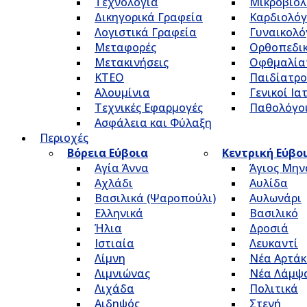
Τεχνολογία
Μικροβιολ
Δικηγορικά Γραφεία
Καρδιολόγ
Λογιστικά Γραφεία
Γυναικολό
Μεταφορές
Ορθοπεδικ
Μετακινήσεις
Οφθμαλία
ΚΤΕΟ
Παιδίατρο
Αλουμίνια
Γενικοί Ια
Τεχνικές Εφαρμογές
Παθολόγο
Ασφάλεια και Φύλαξη
Περιοχές
Βόρεια Εύβοια
Κεντρική Εύβο
Αγία Άννα
Άγιος Μην
Αχλάδι
Αυλίδα
Βασιλικά (Ψαροπούλι)
Αυλωνάρι
Ελληνικά
Βασιλικό
Ήλια
Δροσιά
Ιστιαία
Λευκαντί
Λίμνη
Νέα Αρτάκ
Λιμνιώνας
Νέα Λάμψ
Λιχάδα
Πολιτικά
Αιδηψός
Στενή