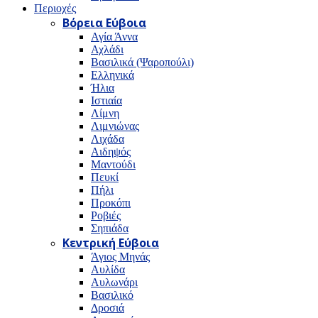
Περιοχές
Βόρεια Εύβοια
Αγία Άννα
Αχλάδι
Βασιλικά (Ψαροπούλι)
Ελληνικά
Ήλια
Ιστιαία
Λίμνη
Λιμνιώνας
Λιχάδα
Αιδηψός
Μαντούδι
Πευκί
Πήλι
Προκόπι
Ροβιές
Σηπιάδα
Κεντρική Εύβοια
Άγιος Μηνάς
Αυλίδα
Αυλωνάρι
Βασιλικό
Δροσιά