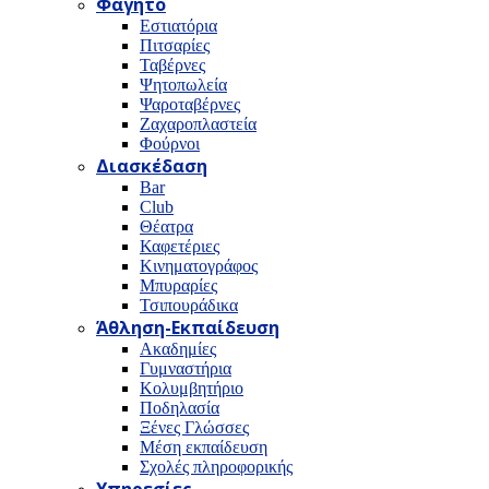
Φαγητό
Εστιατόρια
Πιτσαρίες
Ταβέρνες
Ψητοπωλεία
Ψαροταβέρνες
Ζαχαροπλαστεία
Φούρνοι
Διασκέδαση
Bar
Club
Θέατρα
Καφετέριες
Κινηματογράφος
Μπυραρίες
Τσιπουράδικα
Άθληση-Εκπαίδευση
Ακαδημίες
Γυμναστήρια
Κολυμβητήριο
Ποδηλασία
Ξένες Γλώσσες
Μέση εκπαίδευση
Σχολές πληροφορικής