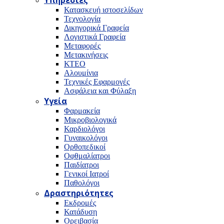
Υπηρεσίες
Κατασκευή ιστοσελίδων
Τεχνολογία
Δικηγορικά Γραφεία
Λογιστικά Γραφεία
Μεταφορές
Μετακινήσεις
ΚΤΕΟ
Αλουμίνια
Τεχνικές Εφαρμογές
Ασφάλεια και Φύλαξη
Υγεία
Φαρμακεία
Μικροβιολογικά
Καρδιολόγοι
Γυναικολόγοι
Ορθοπεδικοί
Οφθμαλίατροι
Παιδίατροι
Γενικοί Ιατροί
Παθολόγοι
Δραστηριότητες
Εκδρομές
Κατάδυση
Ορειβασία