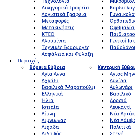
Τεχνολογία
Μικροβιολ
Δικηγορικά Γραφεία
Καρδιολόγ
Λογιστικά Γραφεία
Γυναικολό
Μεταφορές
Ορθοπεδικ
Μετακινήσεις
Οφθμαλία
ΚΤΕΟ
Παιδίατρο
Αλουμίνια
Γενικοί Ια
Τεχνικές Εφαρμογές
Παθολόγο
Ασφάλεια και Φύλαξη
Περιοχές
Βόρεια Εύβοια
Κεντρική Εύβο
Αγία Άννα
Άγιος Μην
Αχλάδι
Αυλίδα
Βασιλικά (Ψαροπούλι)
Αυλωνάρι
Ελληνικά
Βασιλικό
Ήλια
Δροσιά
Ιστιαία
Λευκαντί
Λίμνη
Νέα Αρτάκ
Λιμνιώνας
Νέα Λάμψ
Λιχάδα
Πολιτικά
Αιδηψός
Στενή