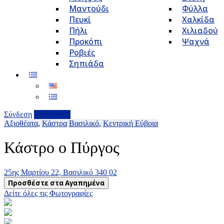
Μαντούδι
Φύλλα
Πευκί
Χαλκίδα
Πήλι
Χιλιαδού
Προκόπι
Ψαχνά
Ροβιές
Σηπιάδα
Σύνδεση
Επιχείρηση
Αξιοθέατα
,
Κάστρα
Βασιλικό
,
Κεντρική Εύβοια
Κάστρο ο Πύργος
25ης Μαρτίου 22, Βασιλικό 340 02
Προσθέστε στα Αγαπημένα
Δείτε όλες τις Φωτογραφίες