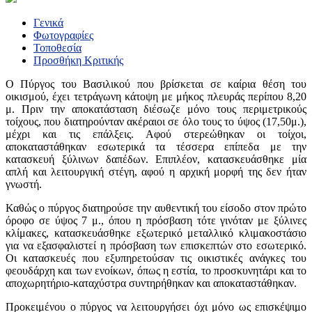
Γενικά
Φωτογραφίες
Τοποθεσία
Προσθήκη Κριτικής
Ο Πύργος του Βασιλικού που βρίσκεται σε καίρια θέση του
οικισμού, έχει τετράγωνη κάτοψη με μήκος πλευράς περίπου 8,20
μ. Πριν την αποκατάσταση διέσωζε μόνο τους περιμετρικούς
τοίχους, που διατηρούνταν ακέραιοι σε όλο τους το ύψος (17,50μ.),
μέχρι και τις επάλξεις. Αφού στερεώθηκαν οι τοίχοι,
αποκαταστάθηκαν εσωτερικά τα τέσσερα επίπεδα με την
κατασκευή ξύλινων δαπέδων. Επιπλέον, κατασκευάσθηκε μία
απλή και λειτουργική στέγη, αφού η αρχική μορφή της δεν ήταν
γνωστή.
Καθώς ο πύργος διατηρούσε την αυθεντική του είσοδο στον πρώτο
όροφο σε ύψος 7 μ., όπου η πρόσβαση τότε γινόταν με ξύλινες
κλίμακες, κατασκευάσθηκε εξωτερικό μεταλλικό κλιμακοστάσιο
για να εξασφαλιστεί η πρόσβαση των επισκεπτών στο εσωτερικό.
Οι κατασκευές που εξυπηρετούσαν τις οικιστικές ανάγκες του
φεουδάρχη και των ενοίκων, όπως η εστία, το προσκυνητάρι και το
αποχωρητήριο-καταχύστρα συντηρήθηκαν και αποκαταστάθηκαν.
Προκειμένου ο πύργος να λειτουργήσει όχι μόνο ως επισκέψιμο