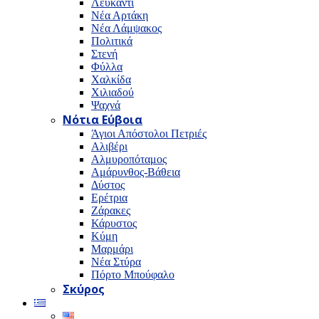
Λευκαντί
Νέα Αρτάκη
Νέα Λάμψακος
Πολιτικά
Στενή
Φύλλα
Χαλκίδα
Χιλιαδού
Ψαχνά
Νότια Εύβοια
Άγιοι Απόστολοι Πετριές
Αλιβέρι
Αλμυροπόταμος
Αμάρυνθος-Βάθεια
Δύστος
Ερέτρια
Ζάρακες
Κάρυστος
Κύμη
Μαρμάρι
Νέα Στύρα
Πόρτο Μπούφαλο
Σκύρος