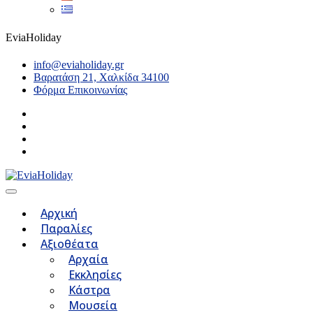
EviaHoliday
info@eviaholiday.gr
Βαρατάση 21, Χαλκίδα 34100
Φόρμα Επικοινωνίας
Αρχική
Παραλίες
Αξιοθέατα
Αρχαία
Εκκλησίες
Κάστρα
Μουσεία