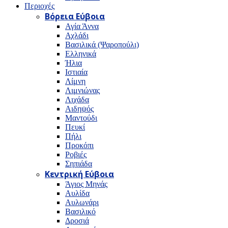
Περιοχές
Βόρεια Εύβοια
Αγία Άννα
Αχλάδι
Βασιλικά (Ψαροπούλι)
Ελληνικά
Ήλια
Ιστιαία
Λίμνη
Λιμνιώνας
Λιχάδα
Αιδηψός
Μαντούδι
Πευκί
Πήλι
Προκόπι
Ροβιές
Σηπιάδα
Κεντρική Εύβοια
Άγιος Μηνάς
Αυλίδα
Αυλωνάρι
Βασιλικό
Δροσιά