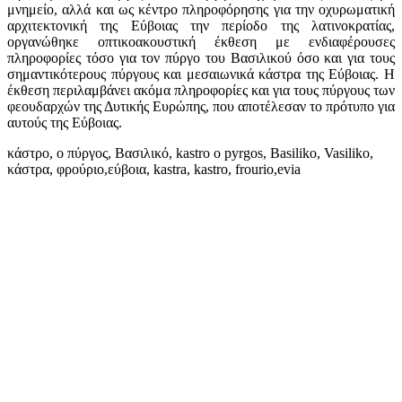
μνημείο, αλλά και ως κέντρο πληροφόρησης για την οχυρωματική
αρχιτεκτονική της Εύβοιας την περίοδο της λατινοκρατίας,
οργανώθηκε οπτικοακουστική έκθεση με ενδιαφέρουσες
πληροφορίες τόσο για τον πύργο του Βασιλικού όσο και για τους
σημαντικότερους πύργους και μεσαιωνικά κάστρα της Εύβοιας. Η
έκθεση περιλαμβάνει ακόμα πληροφορίες και για τους πύργους των
φεουδαρχών της Δυτικής Ευρώπης, που αποτέλεσαν το πρότυπο για
αυτούς της Εύβοιας.
κάστρο, ο πύργος, Βασιλικό, kastro o pyrgos, Basiliko, Vasiliko,
κάστρα, φρούριο,εύβοια, kastra, kastro, frourio,evia