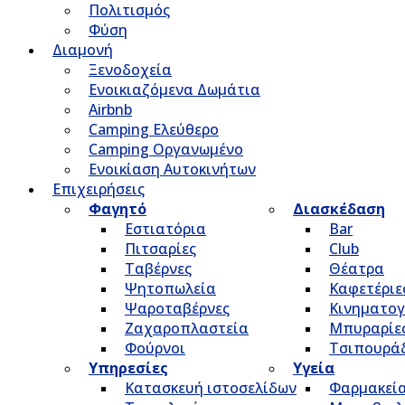
Πολιτισμός
Φύση
Διαμονή
Ξενοδοχεία
Ενοικιαζόμενα Δωμάτια
Airbnb
Camping Ελεύθερο
Camping Οργανωμένο
Ενοικίαση Αυτοκινήτων
Επιχειρήσεις
Φαγητό
Διασκέδαση
Εστιατόρια
Bar
Πιτσαρίες
Club
Ταβέρνες
Θέατρα
Ψητοπωλεία
Καφετέριε
Ψαροταβέρνες
Κινηματο
Ζαχαροπλαστεία
Μπυραρίε
Φούρνοι
Τσιπουρά
Υπηρεσίες
Υγεία
Κατασκευή ιστοσελίδων
Φαρμακεί