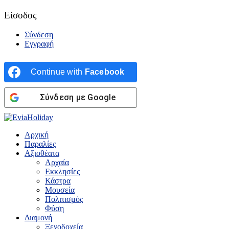
Είσοδος
Σύνδεση
Εγγραφή
Continue with
Facebook
Σύνδεση με Google
Αρχική
Παραλίες
Αξιοθέατα
Αρχαία
Εκκλησίες
Κάστρα
Μουσεία
Πολιτισμός
Φύση
Διαμονή
Ξενοδοχεία