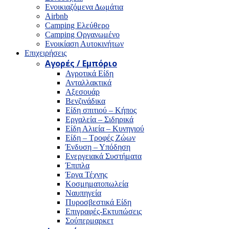
Ενοικιαζόμενα Δωμάτια
Airbnb
Camping Ελεύθερο
Camping Οργανωμένο
Ενοικίαση Αυτοκινήτων
Επιχειρήσεις
Αγορές / Εμπόριο
Αγροτικά Είδη
Ανταλλακτικά
Αξεσουάρ
Βενζινάδικα
Είδη σπιτιού – Κήπος
Εργαλεία – Σιδηρικά
Είδη Αλιεία – Κυνηγιού
Είδη – Τροφές Ζώων
Ένδυση – Υπόδηση
Ενεργειακά Συστήματα
Έπιπλα
Έργα Τέχνης
Κοσμηματοπωλεία
Ναυπηγεία
Πυροσβεστικά Είδη
Επιγραφές-Εκτυπώσεις
Σούπερμαρκετ