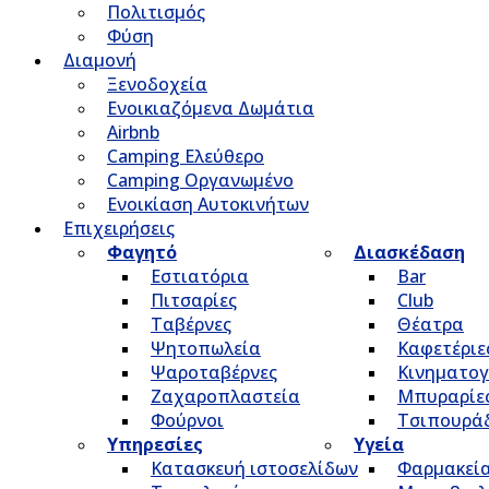
Πολιτισμός
Φύση
Διαμονή
Ξενοδοχεία
Ενοικιαζόμενα Δωμάτια
Airbnb
Camping Ελεύθερο
Camping Οργανωμένο
Ενοικίαση Αυτοκινήτων
Επιχειρήσεις
Φαγητό
Διασκέδαση
Εστιατόρια
Bar
Πιτσαρίες
Club
Ταβέρνες
Θέατρα
Ψητοπωλεία
Καφετέριε
Ψαροταβέρνες
Κινηματο
Ζαχαροπλαστεία
Μπυραρίε
Φούρνοι
Τσιπουρά
Υπηρεσίες
Υγεία
Κατασκευή ιστοσελίδων
Φαρμακεί