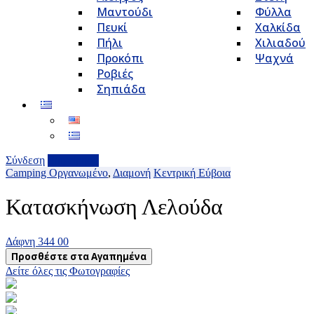
Μαντούδι
Φύλλα
Πευκί
Χαλκίδα
Πήλι
Χιλιαδού
Προκόπι
Ψαχνά
Ροβιές
Σηπιάδα
Σύνδεση
Επιχείρηση
Camping Οργανωμένο
,
Διαμονή
Κεντρική Εύβοια
Κατασκήνωση Λελούδα
Δάφνη 344 00
Προσθέστε στα Αγαπημένα
Δείτε όλες τις Φωτογραφίες