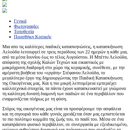
Γενικά
Φωτογραφίες
Τοποθεσία
Προσθήκη Κριτικής
Μια απο τις καλύτερες παιδικές κατασκηνώσεις, η κατασκήνωση
Λελούδα λειτουργεί σε τρεις περιόδους των 22 ημερών η κάθε μια,
από τα μέσα Ιουνίου έως το τέλος Αυγούστου. Η Μπέττυ Λελούδα,
απόφοιτη της σχολής Καλών Τεχνών και εικαστικός με
μακρόχρονη διαδρομή στο χώρο της κεραμικής, συνέθεσε, με την
αμέριστη βοήθεια του «εργάτη» Στέφανου Λελούδα, το
μεγαλύτερο έργο της δημιουργώντας την Παιδική Κατασκήνωση
της Οικογένειας μας. Και η πιο μικρή λεπτομέρεια εμπεριέχει
καλλιτεχνικά στοιχεία, τα πάντα έχουν κατασκευαστεί με γνώμονα
τη καλύτερη δυνατή διαμονή των παιδιών σε ένα περιβάλλον που
εναρμονίζεται πλήρως με τη φύση.
Στόχος της οικογένειας μας είναι να προσφέρουμε την ασφάλεια
και τη σιγουριά που κάθε γονιός χρειάζεται όταν μας εμπιστεύεται
το πιο πολύτιμο κομμάτι της ζωής του, το παιδί του. Μέσα σε ένα
καταπράσινο φυσικό περιβάλλον, σε συνεργασία με εξειδικευμένο,
γνώριμο ανθρώπινο δυναμικό και πρόγραμμα που συνδυάζει τα