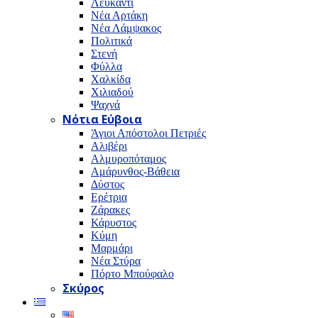
Λευκαντί
Νέα Αρτάκη
Νέα Λάμψακος
Πολιτικά
Στενή
Φύλλα
Χαλκίδα
Χιλιαδού
Ψαχνά
Νότια Εύβοια
Άγιοι Απόστολοι Πετριές
Αλιβέρι
Αλμυροπόταμος
Αμάρυνθος-Βάθεια
Δύστος
Ερέτρια
Ζάρακες
Κάρυστος
Κύμη
Μαρμάρι
Νέα Στύρα
Πόρτο Μπούφαλο
Σκύρος