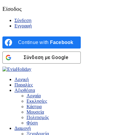
Είσοδος
Σύνδεση
Εγγραφή
Continue with
Facebook
Σύνδεση με Google
Αρχική
Παραλίες
Αξιοθέατα
Αρχαία
Εκκλησίες
Κάστρα
Μουσεία
Πολιτισμός
Φύση
Διαμονή
Ξενοδοχεία