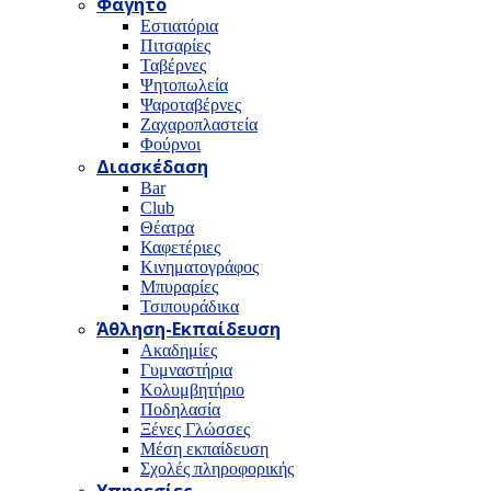
Φαγητό
Εστιατόρια
Πιτσαρίες
Ταβέρνες
Ψητοπωλεία
Ψαροταβέρνες
Ζαχαροπλαστεία
Φούρνοι
Διασκέδαση
Bar
Club
Θέατρα
Καφετέριες
Κινηματογράφος
Μπυραρίες
Τσιπουράδικα
Άθληση-Εκπαίδευση
Ακαδημίες
Γυμναστήρια
Κολυμβητήριο
Ποδηλασία
Ξένες Γλώσσες
Μέση εκπαίδευση
Σχολές πληροφορικής