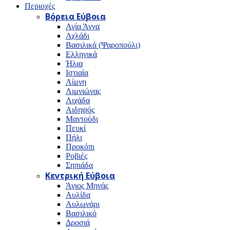
Περιοχές
Βόρεια Εύβοια
Αγία Άννα
Αχλάδι
Βασιλικά (Ψαροπούλι)
Ελληνικά
Ήλια
Ιστιαία
Λίμνη
Λιμνιώνας
Λιχάδα
Αιδηψός
Μαντούδι
Πευκί
Πήλι
Προκόπι
Ροβιές
Σηπιάδα
Κεντρική Εύβοια
Άγιος Μηνάς
Αυλίδα
Αυλωνάρι
Βασιλικό
Δροσιά