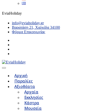
EviaHoliday
info@eviaholiday.gr
Βαρατάση 21, Χαλκίδα 34100
Φόρμα Επικοινωνίας
Αρχική
Παραλίες
Αξιοθέατα
Αρχαία
Εκκλησίες
Κάστρα
Μουσεία