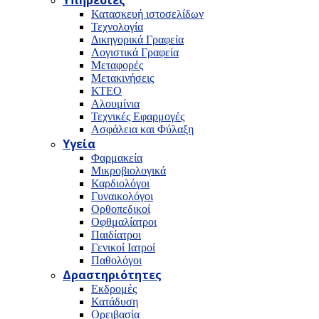
Υπηρεσίες
Κατασκευή ιστοσελίδων
Τεχνολογία
Δικηγορικά Γραφεία
Λογιστικά Γραφεία
Μεταφορές
Μετακινήσεις
ΚΤΕΟ
Αλουμίνια
Τεχνικές Εφαρμογές
Ασφάλεια και Φύλαξη
Υγεία
Φαρμακεία
Μικροβιολογικά
Καρδιολόγοι
Γυναικολόγοι
Ορθοπεδικοί
Οφθμαλίατροι
Παιδίατροι
Γενικοί Ιατροί
Παθολόγοι
Δραστηριότητες
Εκδρομές
Κατάδυση
Ορειβασία