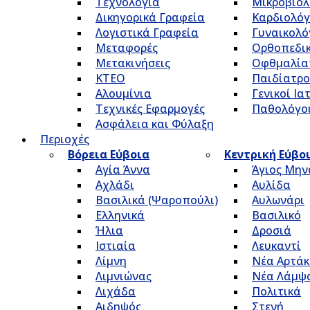
Τεχνολογία
Μικροβιολ
Δικηγορικά Γραφεία
Καρδιολόγ
Λογιστικά Γραφεία
Γυναικολό
Μεταφορές
Ορθοπεδικ
Μετακινήσεις
Οφθμαλία
ΚΤΕΟ
Παιδίατρο
Αλουμίνια
Γενικοί Ια
Τεχνικές Εφαρμογές
Παθολόγο
Ασφάλεια και Φύλαξη
Περιοχές
Βόρεια Εύβοια
Κεντρική Εύβο
Αγία Άννα
Άγιος Μην
Αχλάδι
Αυλίδα
Βασιλικά (Ψαροπούλι)
Αυλωνάρι
Ελληνικά
Βασιλικό
Ήλια
Δροσιά
Ιστιαία
Λευκαντί
Λίμνη
Νέα Αρτάκ
Λιμνιώνας
Νέα Λάμψ
Λιχάδα
Πολιτικά
Αιδηψός
Στενή