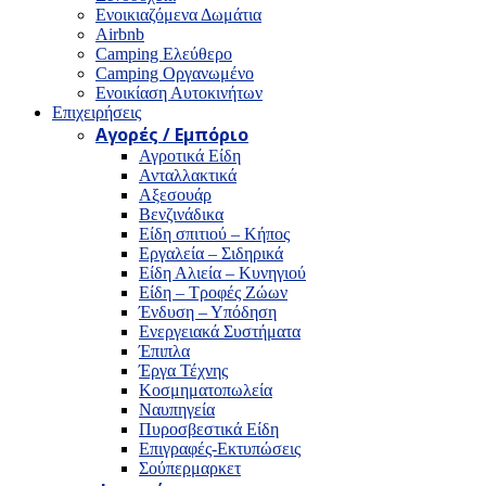
Ενοικιαζόμενα Δωμάτια
Airbnb
Camping Ελεύθερο
Camping Οργανωμένο
Ενοικίαση Αυτοκινήτων
Επιχειρήσεις
Αγορές / Εμπόριο
Αγροτικά Είδη
Ανταλλακτικά
Αξεσουάρ
Βενζινάδικα
Είδη σπιτιού – Κήπος
Εργαλεία – Σιδηρικά
Είδη Αλιεία – Κυνηγιού
Είδη – Τροφές Ζώων
Ένδυση – Υπόδηση
Ενεργειακά Συστήματα
Έπιπλα
Έργα Τέχνης
Κοσμηματοπωλεία
Ναυπηγεία
Πυροσβεστικά Είδη
Επιγραφές-Εκτυπώσεις
Σούπερμαρκετ