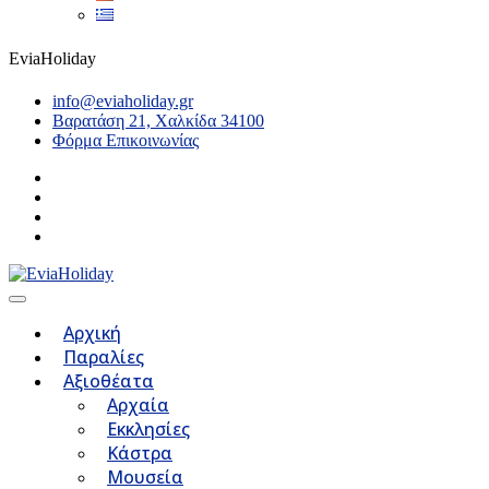
EviaHoliday
info@eviaholiday.gr
Βαρατάση 21, Χαλκίδα 34100
Φόρμα Επικοινωνίας
Αρχική
Παραλίες
Αξιοθέατα
Αρχαία
Εκκλησίες
Κάστρα
Μουσεία