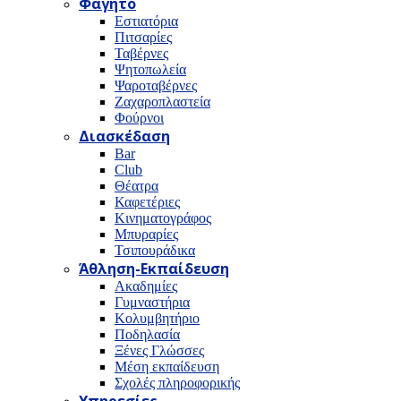
Φαγητό
Εστιατόρια
Πιτσαρίες
Ταβέρνες
Ψητοπωλεία
Ψαροταβέρνες
Ζαχαροπλαστεία
Φούρνοι
Διασκέδαση
Bar
Club
Θέατρα
Καφετέριες
Κινηματογράφος
Μπυραρίες
Τσιπουράδικα
Άθληση-Εκπαίδευση
Ακαδημίες
Γυμναστήρια
Κολυμβητήριο
Ποδηλασία
Ξένες Γλώσσες
Μέση εκπαίδευση
Σχολές πληροφορικής