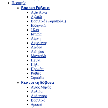
Περιοχές
Βόρεια Εύβοια
Αγία Άννα
Αχλάδι
Βασιλικά (Ψαροπούλι)
Ελληνικά
Ήλια
Ιστιαία
Λίμνη
Λιμνιώνας
Λιχάδα
Αιδηψός
Μαντούδι
Πευκί
Πήλι
Προκόπι
Ροβιές
Σηπιάδα
Κεντρική Εύβοια
Άγιος Μηνάς
Αυλίδα
Αυλωνάρι
Βασιλικό
Δροσιά