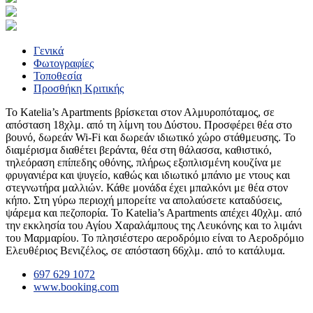
Γενικά
Φωτογραφίες
Τοποθεσία
Προσθήκη Κριτικής
Το Katelia’s Apartments βρίσκεται στον Αλμυροπόταμος, σε
απόσταση 18χλμ. από τη λίμνη του Δύστου. Προσφέρει θέα στο
βουνό, δωρεάν Wi-Fi και δωρεάν ιδιωτικό χώρο στάθμευσης. Το
διαμέρισμα διαθέτει βεράντα, θέα στη θάλασσα, καθιστικό,
τηλεόραση επίπεδης οθόνης, πλήρως εξοπλισμένη κουζίνα με
φρυγανιέρα και ψυγείο, καθώς και ιδιωτικό μπάνιο με ντους και
στεγνωτήρα μαλλιών. Κάθε μονάδα έχει μπαλκόνι με θέα στον
κήπο. Στη γύρω περιοχή μπορείτε να απολαύσετε καταδύσεις,
ψάρεμα και πεζοπορία. Το Katelia’s Apartments απέχει 40χλμ. από
την εκκλησία του Αγίου Χαραλάμπους της Λευκόνης και το λιμάνι
του Μαρμαρίου. Το πλησιέστερο αεροδρόμιο είναι το Αεροδρόμιο
Ελευθέριος Βενιζέλος, σε απόσταση 66χλμ. από το κατάλυμα.
697 629 1072
www.booking.com