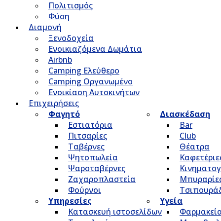
Πολιτισμός
Φύση
Διαμονή
Ξενοδοχεία
Ενοικιαζόμενα Δωμάτια
Airbnb
Camping Ελεύθερο
Camping Οργανωμένο
Ενοικίαση Αυτοκινήτων
Επιχειρήσεις
Φαγητό
Διασκέδαση
Εστιατόρια
Bar
Πιτσαρίες
Club
Ταβέρνες
Θέατρα
Ψητοπωλεία
Καφετέριε
Ψαροταβέρνες
Κινηματο
Ζαχαροπλαστεία
Μπυραρίε
Φούρνοι
Τσιπουρά
Υπηρεσίες
Υγεία
Κατασκευή ιστοσελίδων
Φαρμακεί