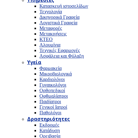
Υπηρεσίες
Κατασκευή ιστοσελίδων
Τεχνολογία
Δικηγορικά Γραφεία
Λογιστικά Γραφεία
Μεταφορές
Μετακινήσεις
ΚΤΕΟ
Αλουμίνια
Τεχνικές Εφαρμογές
Ασφάλεια και Φύλαξη
Υγεία
Φαρμακεία
Μικροβιολογικά
Καρδιολόγοι
Γυναικολόγοι
Ορθοπεδικοί
Οφθμαλίατροι
Παιδίατροι
Γενικοί Ιατροί
Παθολόγοι
Δραστηριότητες
Εκδρομές
Κατάδυση
Ορειβασία