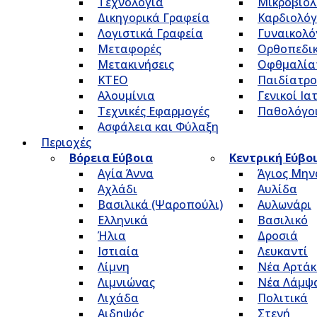
Τεχνολογία
Μικροβιολ
Δικηγορικά Γραφεία
Καρδιολόγ
Λογιστικά Γραφεία
Γυναικολό
Μεταφορές
Ορθοπεδικ
Μετακινήσεις
Οφθμαλία
ΚΤΕΟ
Παιδίατρο
Αλουμίνια
Γενικοί Ια
Τεχνικές Εφαρμογές
Παθολόγο
Ασφάλεια και Φύλαξη
Περιοχές
Βόρεια Εύβοια
Κεντρική Εύβο
Αγία Άννα
Άγιος Μην
Αχλάδι
Αυλίδα
Βασιλικά (Ψαροπούλι)
Αυλωνάρι
Ελληνικά
Βασιλικό
Ήλια
Δροσιά
Ιστιαία
Λευκαντί
Λίμνη
Νέα Αρτάκ
Λιμνιώνας
Νέα Λάμψ
Λιχάδα
Πολιτικά
Αιδηψός
Στενή