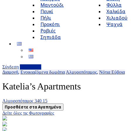
Μαντούδι
Φύλλα
Πευκί
Χαλκίδα
Πήλι
Χιλιαδού
Προκόπι
Ψαχνά
Ροβιές
Σηπιάδα
Σύνδεση
Επιχείρηση
Διαμονή
,
Ενοικιαζόμενα δωμάτια
Αλμυροπόταμος
,
Νότια Εύβοια
Katelia’s Apartments
Αλμυροπόταμος 340 15
Προσθέστε στα Αγαπημένα
Δείτε όλες τις Φωτογραφίες