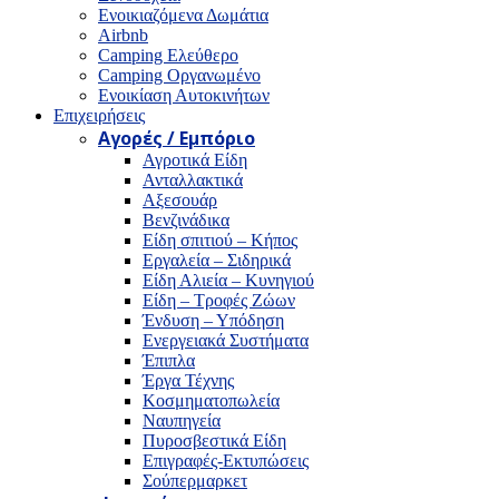
Ενοικιαζόμενα Δωμάτια
Airbnb
Camping Ελεύθερο
Camping Οργανωμένο
Ενοικίαση Αυτοκινήτων
Επιχειρήσεις
Αγορές / Εμπόριο
Αγροτικά Είδη
Ανταλλακτικά
Αξεσουάρ
Βενζινάδικα
Είδη σπιτιού – Κήπος
Εργαλεία – Σιδηρικά
Είδη Αλιεία – Κυνηγιού
Είδη – Τροφές Ζώων
Ένδυση – Υπόδηση
Ενεργειακά Συστήματα
Έπιπλα
Έργα Τέχνης
Κοσμηματοπωλεία
Ναυπηγεία
Πυροσβεστικά Είδη
Επιγραφές-Εκτυπώσεις
Σούπερμαρκετ