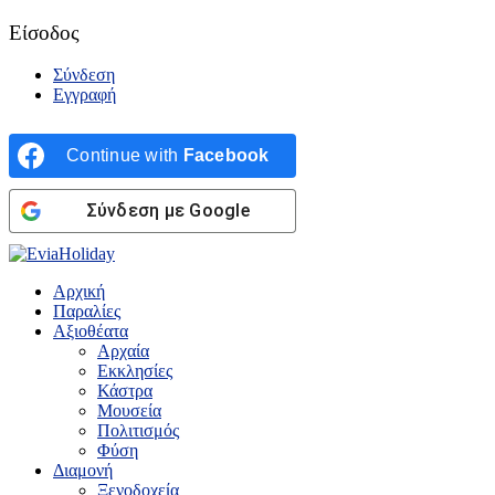
Είσοδος
Σύνδεση
Εγγραφή
Continue with
Facebook
Σύνδεση με Google
Αρχική
Παραλίες
Αξιοθέατα
Αρχαία
Εκκλησίες
Κάστρα
Μουσεία
Πολιτισμός
Φύση
Διαμονή
Ξενοδοχεία