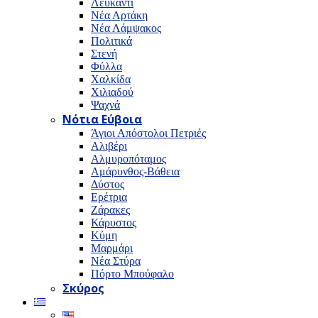
Λευκαντί
Νέα Αρτάκη
Νέα Λάμψακος
Πολιτικά
Στενή
Φύλλα
Χαλκίδα
Χιλιαδού
Ψαχνά
Νότια Εύβοια
Άγιοι Απόστολοι Πετριές
Αλιβέρι
Αλμυροπόταμος
Αμάρυνθος-Βάθεια
Δύστος
Ερέτρια
Ζάρακες
Κάρυστος
Κύμη
Μαρμάρι
Νέα Στύρα
Πόρτο Μπούφαλο
Σκύρος