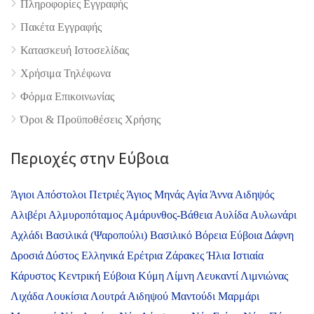
Πληροφορίες Εγγραφής
Πακέτα Εγγραφής
Κατασκευή Ιστοσελίδας
Χρήσιμα Τηλέφωνα
Φόρμα Επικοινωνίας
Όροι & Προϋποθέσεις Xρήσης
Περιοχές στην Εύβοια
Άγιοι Απόστολοι Πετριές
Άγιος Μηνάς
Αγία Άννα
Αιδηψός
Αλιβέρι
Αλμυροπόταμος
Αμάρυνθος-Βάθεια
Αυλίδα
Αυλωνάρι
Αχλάδι
Βασιλικά (Ψαροπούλι)
Βασιλικό
Βόρεια Εύβοια
Δάφνη
Δροσιά
Δύστος
Ελληνικά
Ερέτρια
Ζάρακες
Ήλια
Ιστιαία
Κάρυστος
Κεντρική Εύβοια
Κύμη
Λίμνη
Λευκαντί
Λιμνιώνας
Λιχάδα
Λουκίσια
Λουτρά Αιδηψού
Μαντούδι
Μαρμάρι