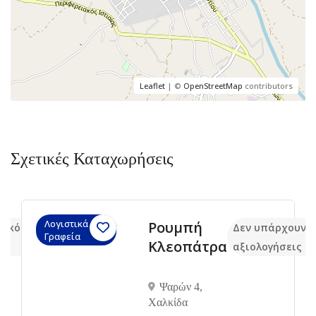
Leaflet
| ©
OpenStreetMap
contributors
Σχετικές Καταχωρήσεις
Λογιστικά
Ρουμπή
 ακόμα
Δεν υπάρχουν 
Γραφεία
Κλεοπάτρα
αξιολογήσεις
Ψαρών 4,
Χαλκίδα