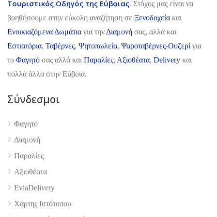
Τουριστικός Οδηγός της Εύβοιας
. Στόχος μας είναι να
βοηθήσουμε στην εύκολη αναζήτηση σε
Ξενοδοχεία
και
Ενοικιαζόμενα Δωμάτια
για την
Διαμονή
σας, αλλά και
Εστιατόρια
,
Ταβέρνες
,
Ψητοπωλεία
,
Ψαροταβέρνες-Ουζερί
για
το
Φαγητό
σας αλλά και
Παραλίες
,
Αξιοθέατα
,
Delivery
και
πολλά άλλα στην Εύβοια.
Σύνδεσμοι
4.9
Φαγητό
Διαμονή
Παραλίες
Αξιοθέατα
EviaDelivery
Χάρτης Ιστότοπου