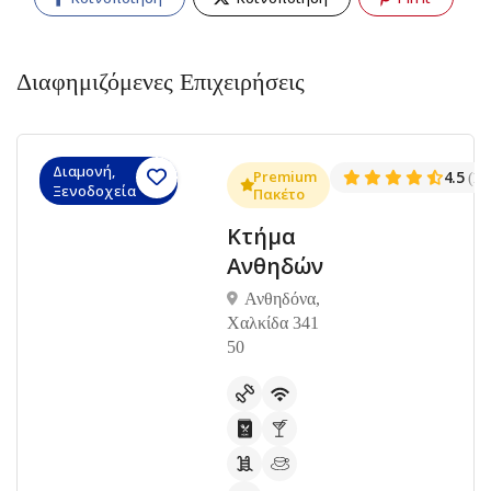
Διαφημιζόμενες Επιχειρήσεις
Διαμονή,
.3
Premium
4.5
(1381)
(14
Ξενοδοχεία
Πακέτο
Κτήμα
Ανθηδών
Ανθηδόνα,
Χαλκίδα 341
50