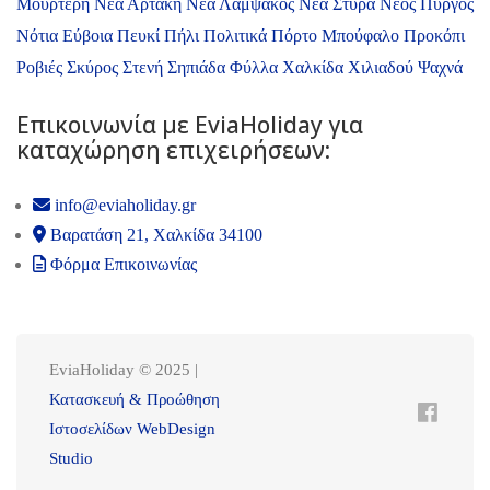
Μουρτερή
Νέα Αρτάκη
Νέα Λάμψακος
Νέα Στύρα
Νέος Πύργος
Νότια Εύβοια
Πευκί
Πήλι
Πολιτικά
Πόρτο Μπούφαλο
Προκόπι
Ροβιές
Σκύρος
Στενή
Σηπιάδα
Φύλλα
Χαλκίδα
Χιλιαδού
Ψαχνά
Επικοινωνία με ΕviaHoliday για
καταχώρηση επιχειρήσεων:
info@eviaholiday.gr
Βαρατάση 21, Χαλκίδα 34100
Φόρμα Επικοινωνίας
EviaHoliday © 2025 |
Κατασκευή & Προώθηση
Ιστοσελίδων WebDesign
Studio