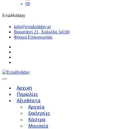
EviaHoliday
info@eviaholiday.gr
Βαρατάση 21, Χαλκίδα 34100
Φόρμα Επικοινωνίας
Αρχική
Παραλίες
Αξιοθέατα
Αρχαία
Εκκλησίες
Κάστρα
Μουσεία