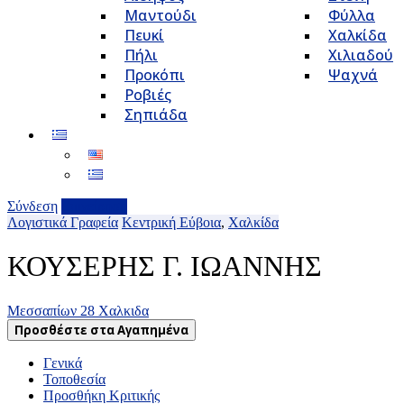
Μαντούδι
Φύλλα
Πευκί
Χαλκίδα
Πήλι
Χιλιαδού
Προκόπι
Ψαχνά
Ροβιές
Σηπιάδα
Σύνδεση
Επιχείρηση
Λογιστικά Γραφεία
Κεντρική Εύβοια
,
Χαλκίδα
ΚΟΥΣΕΡΗΣ Γ. ΙΩΑΝΝΗΣ
Μεσσαπίων 28 Χαλκιδα
Προσθέστε στα Αγαπημένα
Γενικά
Τοποθεσία
Προσθήκη Κριτικής