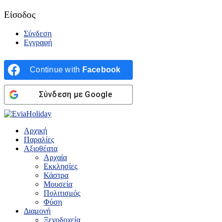
Είσοδος
Σύνδεση
Εγγραφή
Continue with
Facebook
Σύνδεση με Google
Αρχική
Παραλίες
Αξιοθέατα
Αρχαία
Εκκλησίες
Κάστρα
Μουσεία
Πολιτισμός
Φύση
Διαμονή
Ξενοδοχεία