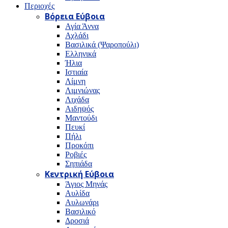
Περιοχές
Βόρεια Εύβοια
Αγία Άννα
Αχλάδι
Βασιλικά (Ψαροπούλι)
Ελληνικά
Ήλια
Ιστιαία
Λίμνη
Λιμνιώνας
Λιχάδα
Αιδηψός
Μαντούδι
Πευκί
Πήλι
Προκόπι
Ροβιές
Σηπιάδα
Κεντρική Εύβοια
Άγιος Μηνάς
Αυλίδα
Αυλωνάρι
Βασιλικό
Δροσιά