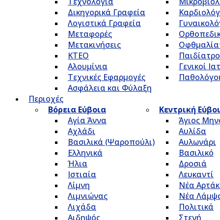
Τεχνολογία
Μικροβιολ
Δικηγορικά Γραφεία
Καρδιολόγ
Λογιστικά Γραφεία
Γυναικολό
Μεταφορές
Ορθοπεδικ
Μετακινήσεις
Οφθμαλία
ΚΤΕΟ
Παιδίατρο
Αλουμίνια
Γενικοί Ια
Τεχνικές Εφαρμογές
Παθολόγο
Ασφάλεια και Φύλαξη
Περιοχές
Βόρεια Εύβοια
Κεντρική Εύβο
Αγία Άννα
Άγιος Μην
Αχλάδι
Αυλίδα
Βασιλικά (Ψαροπούλι)
Αυλωνάρι
Ελληνικά
Βασιλικό
Ήλια
Δροσιά
Ιστιαία
Λευκαντί
Λίμνη
Νέα Αρτάκ
Λιμνιώνας
Νέα Λάμψ
Λιχάδα
Πολιτικά
Αιδηψός
Στενή