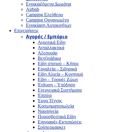
Ενοικιαζόμενα Δωμάτια
Airbnb
Camping Ελεύθερο
Camping Οργανωμένο
Ενοικίαση Αυτοκινήτων
Επιχειρήσεις
Αγορές / Εμπόριο
Αγροτικά Είδη
Ανταλλακτικά
Αξεσουάρ
Βενζινάδικα
Είδη σπιτιού – Κήπος
Εργαλεία – Σιδηρικά
Είδη Αλιεία – Κυνηγιού
Είδη – Τροφές Ζώων
Ένδυση – Υπόδηση
Ενεργειακά Συστήματα
Έπιπλα
Έργα Τέχνης
Κοσμηματοπωλεία
Ναυπηγεία
Πυροσβεστικά Είδη
Επιγραφές-Εκτυπώσεις
Σούπερμαρκετ