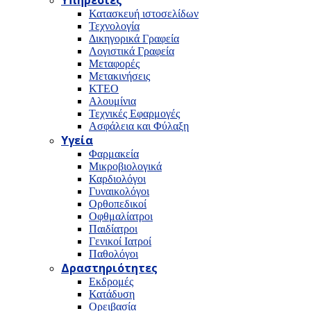
Υπηρεσίες
Κατασκευή ιστοσελίδων
Τεχνολογία
Δικηγορικά Γραφεία
Λογιστικά Γραφεία
Μεταφορές
Μετακινήσεις
ΚΤΕΟ
Αλουμίνια
Τεχνικές Εφαρμογές
Ασφάλεια και Φύλαξη
Υγεία
Φαρμακεία
Μικροβιολογικά
Καρδιολόγοι
Γυναικολόγοι
Ορθοπεδικοί
Οφθμαλίατροι
Παιδίατροι
Γενικοί Ιατροί
Παθολόγοι
Δραστηριότητες
Εκδρομές
Κατάδυση
Ορειβασία