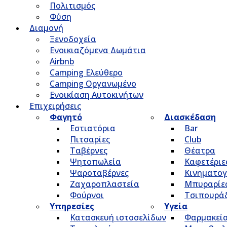
Πολιτισμός
Φύση
Διαμονή
Ξενοδοχεία
Ενοικιαζόμενα Δωμάτια
Airbnb
Camping Ελεύθερο
Camping Οργανωμένο
Ενοικίαση Αυτοκινήτων
Επιχειρήσεις
Φαγητό
Διασκέδαση
Εστιατόρια
Bar
Πιτσαρίες
Club
Ταβέρνες
Θέατρα
Ψητοπωλεία
Καφετέριε
Ψαροταβέρνες
Κινηματο
Ζαχαροπλαστεία
Μπυραρίε
Φούρνοι
Τσιπουρά
Υπηρεσίες
Υγεία
Κατασκευή ιστοσελίδων
Φαρμακεί