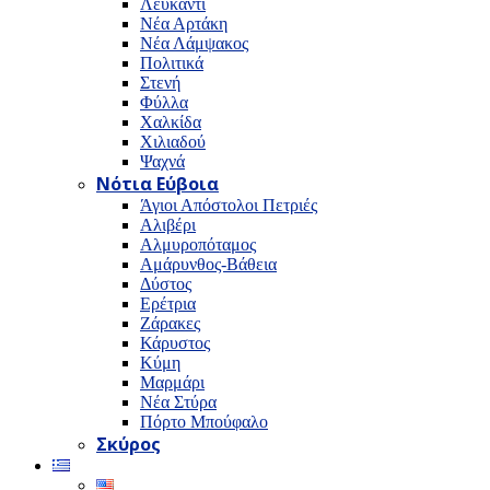
Λευκαντί
Νέα Αρτάκη
Νέα Λάμψακος
Πολιτικά
Στενή
Φύλλα
Χαλκίδα
Χιλιαδού
Ψαχνά
Νότια Εύβοια
Άγιοι Απόστολοι Πετριές
Αλιβέρι
Αλμυροπόταμος
Αμάρυνθος-Βάθεια
Δύστος
Ερέτρια
Ζάρακες
Κάρυστος
Κύμη
Μαρμάρι
Νέα Στύρα
Πόρτο Μπούφαλο
Σκύρος