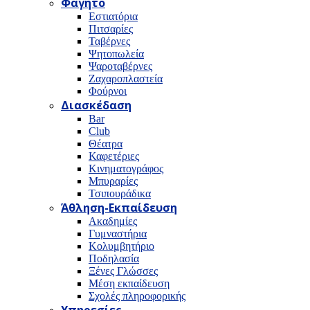
Φαγητό
Εστιατόρια
Πιτσαρίες
Ταβέρνες
Ψητοπωλεία
Ψαροταβέρνες
Ζαχαροπλαστεία
Φούρνοι
Διασκέδαση
Bar
Club
Θέατρα
Καφετέριες
Κινηματογράφος
Μπυραρίες
Τσιπουράδικα
Άθληση-Εκπαίδευση
Ακαδημίες
Γυμναστήρια
Κολυμβητήριο
Ποδηλασία
Ξένες Γλώσσες
Μέση εκπαίδευση
Σχολές πληροφορικής