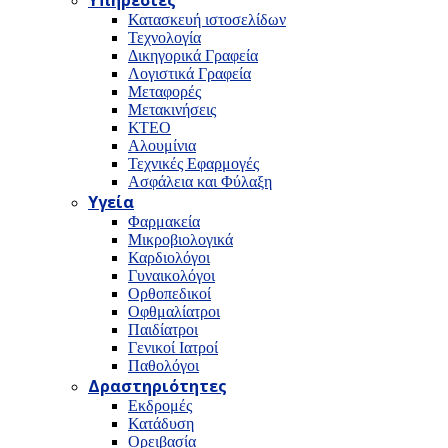
Υπηρεσίες
Κατασκευή ιστοσελίδων
Τεχνολογία
Δικηγορικά Γραφεία
Λογιστικά Γραφεία
Μεταφορές
Μετακινήσεις
ΚΤΕΟ
Αλουμίνια
Τεχνικές Εφαρμογές
Ασφάλεια και Φύλαξη
Υγεία
Φαρμακεία
Μικροβιολογικά
Καρδιολόγοι
Γυναικολόγοι
Ορθοπεδικοί
Οφθμαλίατροι
Παιδίατροι
Γενικοί Ιατροί
Παθολόγοι
Δραστηριότητες
Εκδρομές
Κατάδυση
Ορειβασία