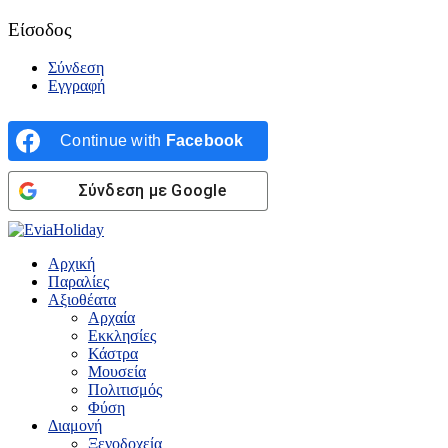
Είσοδος
Σύνδεση
Εγγραφή
Continue with
Facebook
Σύνδεση με Google
Αρχική
Παραλίες
Αξιοθέατα
Αρχαία
Εκκλησίες
Κάστρα
Μουσεία
Πολιτισμός
Φύση
Διαμονή
Ξενοδοχεία