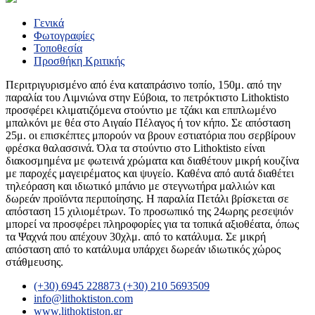
Γενικά
Φωτογραφίες
Τοποθεσία
Προσθήκη Κριτικής
Περιτριγυρισμένο από ένα καταπράσινο τοπίο, 150μ. από την
παραλία του Λιμνιώνα στην Εύβοια, το πετρόκτιστο Lithoktisto
προσφέρει κλιματιζόμενα στούντιο με τζάκι και επιπλωμένο
μπαλκόνι με θέα στο Αιγαίο Πέλαγος ή τον κήπο. Σε απόσταση
25μ. οι επισκέπτες μπορούν να βρουν εστιατόρια που σερβίρουν
φρέσκα θαλασσινά. Όλα τα στούντιο στο Lithoktisto είναι
διακοσμημένα με φωτεινά χρώματα και διαθέτουν μικρή κουζίνα
με παροχές μαγειρέματος και ψυγείο. Καθένα από αυτά διαθέτει
τηλεόραση και ιδιωτικό μπάνιο με στεγνωτήρα μαλλιών και
δωρεάν προϊόντα περιποίησης. Η παραλία Πετάλι βρίσκεται σε
απόσταση 15 χιλιομέτρων. Το προσωπικό της 24ωρης ρεσεψιόν
μπορεί να προσφέρει πληροφορίες για τα τοπικά αξιοθέατα, όπως
τα Ψαχνά που απέχουν 30χλμ. από το κατάλυμα. Σε μικρή
απόσταση από το κατάλυμα υπάρχει δωρεάν ιδιωτικός χώρος
στάθμευσης.
(+30) 6945 228873 (+30) 210 5693509
info@lithoktiston.com
www.lithoktiston.gr