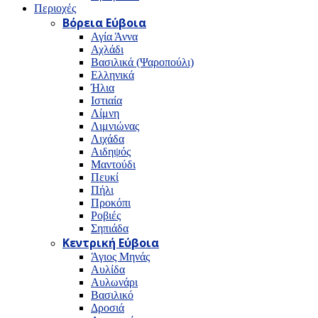
Περιοχές
Βόρεια Εύβοια
Αγία Άννα
Αχλάδι
Βασιλικά (Ψαροπούλι)
Ελληνικά
Ήλια
Ιστιαία
Λίμνη
Λιμνιώνας
Λιχάδα
Αιδηψός
Μαντούδι
Πευκί
Πήλι
Προκόπι
Ροβιές
Σηπιάδα
Κεντρική Εύβοια
Άγιος Μηνάς
Αυλίδα
Αυλωνάρι
Βασιλικό
Δροσιά