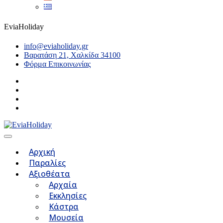
EviaHoliday
info@eviaholiday.gr
Βαρατάση 21, Χαλκίδα 34100
Φόρμα Επικοινωνίας
Αρχική
Παραλίες
Αξιοθέατα
Αρχαία
Εκκλησίες
Κάστρα
Μουσεία