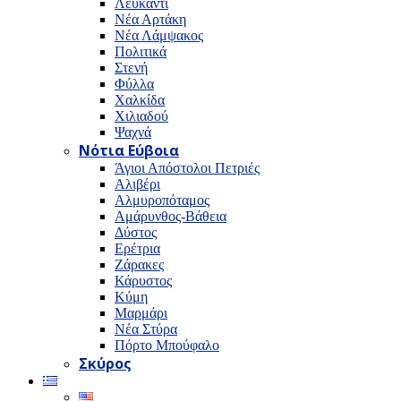
Λευκαντί
Νέα Αρτάκη
Νέα Λάμψακος
Πολιτικά
Στενή
Φύλλα
Χαλκίδα
Χιλιαδού
Ψαχνά
Νότια Εύβοια
Άγιοι Απόστολοι Πετριές
Αλιβέρι
Αλμυροπόταμος
Αμάρυνθος-Βάθεια
Δύστος
Ερέτρια
Ζάρακες
Κάρυστος
Κύμη
Μαρμάρι
Νέα Στύρα
Πόρτο Μπούφαλο
Σκύρος