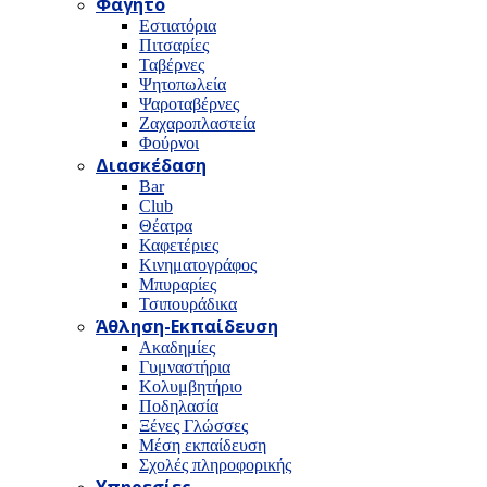
Φαγητό
Εστιατόρια
Πιτσαρίες
Ταβέρνες
Ψητοπωλεία
Ψαροταβέρνες
Ζαχαροπλαστεία
Φούρνοι
Διασκέδαση
Bar
Club
Θέατρα
Καφετέριες
Κινηματογράφος
Μπυραρίες
Τσιπουράδικα
Άθληση-Εκπαίδευση
Ακαδημίες
Γυμναστήρια
Κολυμβητήριο
Ποδηλασία
Ξένες Γλώσσες
Μέση εκπαίδευση
Σχολές πληροφορικής