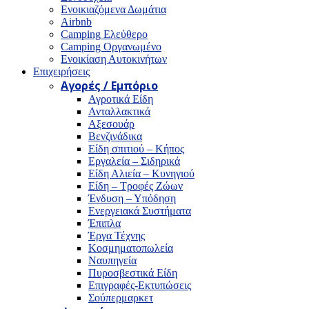
Ενοικιαζόμενα Δωμάτια
Airbnb
Camping Ελεύθερο
Camping Οργανωμένο
Ενοικίαση Αυτοκινήτων
Επιχειρήσεις
Αγορές / Εμπόριο
Αγροτικά Είδη
Ανταλλακτικά
Αξεσουάρ
Βενζινάδικα
Είδη σπιτιού – Κήπος
Εργαλεία – Σιδηρικά
Είδη Αλιεία – Κυνηγιού
Είδη – Τροφές Ζώων
Ένδυση – Υπόδηση
Ενεργειακά Συστήματα
Έπιπλα
Έργα Τέχνης
Κοσμηματοπωλεία
Ναυπηγεία
Πυροσβεστικά Είδη
Επιγραφές-Εκτυπώσεις
Σούπερμαρκετ