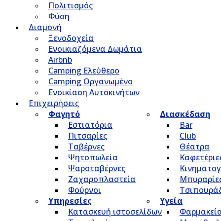
Πολιτισμός
Φύση
Διαμονή
Ξενοδοχεία
Ενοικιαζόμενα Δωμάτια
Airbnb
Camping Ελεύθερο
Camping Οργανωμένο
Ενοικίαση Αυτοκινήτων
Επιχειρήσεις
Φαγητό
Διασκέδαση
Εστιατόρια
Bar
Πιτσαρίες
Club
Ταβέρνες
Θέατρα
Ψητοπωλεία
Καφετέριε
Ψαροταβέρνες
Κινηματο
Ζαχαροπλαστεία
Μπυραρίε
Φούρνοι
Τσιπουρά
Υπηρεσίες
Υγεία
Κατασκευή ιστοσελίδων
Φαρμακεί