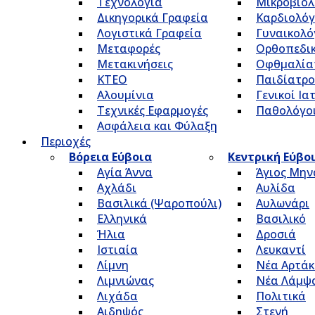
Τεχνολογία
Μικροβιολ
Δικηγορικά Γραφεία
Καρδιολόγ
Λογιστικά Γραφεία
Γυναικολό
Μεταφορές
Ορθοπεδικ
Μετακινήσεις
Οφθμαλία
ΚΤΕΟ
Παιδίατρο
Αλουμίνια
Γενικοί Ια
Τεχνικές Εφαρμογές
Παθολόγο
Ασφάλεια και Φύλαξη
Περιοχές
Βόρεια Εύβοια
Κεντρική Εύβο
Αγία Άννα
Άγιος Μην
Αχλάδι
Αυλίδα
Βασιλικά (Ψαροπούλι)
Αυλωνάρι
Ελληνικά
Βασιλικό
Ήλια
Δροσιά
Ιστιαία
Λευκαντί
Λίμνη
Νέα Αρτάκ
Λιμνιώνας
Νέα Λάμψ
Λιχάδα
Πολιτικά
Αιδηψός
Στενή