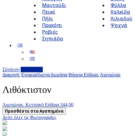
Μαντούδι
Φύλλα
Πευκί
Χαλκίδα
Πήλι
Χιλιαδού
Προκόπι
Ψαχνά
Ροβιές
Σηπιάδα
Σύνδεση
Επιχείρηση
Διαμονή
,
Ενοικιαζόμενα δωμάτια
Βόρεια Εύβοια
,
Λιμνιώνας
Λιθόκτιστον
Λιμνιώνας, Κεντρική Εύβοια 344 00
Προσθέστε στα Αγαπημένα
Δείτε όλες τις Φωτογραφίες