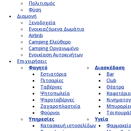
Πολιτισμός
Φύση
Διαμονή
Ξενοδοχεία
Ενοικιαζόμενα Δωμάτια
Airbnb
Camping Ελεύθερο
Camping Οργανωμένο
Ενοικίαση Αυτοκινήτων
Επιχειρήσεις
Φαγητό
Διασκέδαση
Εστιατόρια
Bar
Πιτσαρίες
Club
Ταβέρνες
Θέατρα
Ψητοπωλεία
Καφετέριε
Ψαροταβέρνες
Κινηματο
Ζαχαροπλαστεία
Μπυραρίε
Φούρνοι
Τσιπουρά
Υπηρεσίες
Υγεία
Κατασκευή ιστοσελίδων
Φαρμακεί