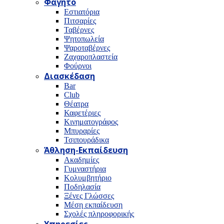
Φαγητό
Εστιατόρια
Πιτσαρίες
Ταβέρνες
Ψητοπωλεία
Ψαροταβέρνες
Ζαχαροπλαστεία
Φούρνοι
Διασκέδαση
Bar
Club
Θέατρα
Καφετέριες
Κινηματογράφος
Μπυραρίες
Τσιπουράδικα
Άθληση-Εκπαίδευση
Ακαδημίες
Γυμναστήρια
Κολυμβητήριο
Ποδηλασία
Ξένες Γλώσσες
Μέση εκπαίδευση
Σχολές πληροφορικής