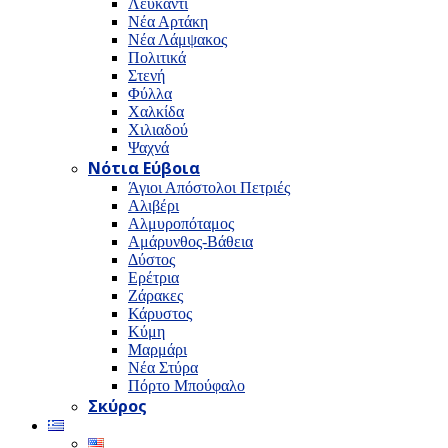
Λευκαντί
Νέα Αρτάκη
Νέα Λάμψακος
Πολιτικά
Στενή
Φύλλα
Χαλκίδα
Χιλιαδού
Ψαχνά
Νότια Εύβοια
Άγιοι Απόστολοι Πετριές
Αλιβέρι
Αλμυροπόταμος
Αμάρυνθος-Βάθεια
Δύστος
Ερέτρια
Ζάρακες
Κάρυστος
Κύμη
Μαρμάρι
Νέα Στύρα
Πόρτο Μπούφαλο
Σκύρος