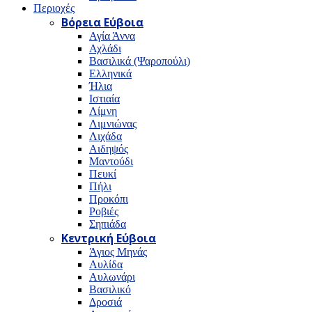
Περιοχές
Βόρεια Εύβοια
Αγία Άννα
Αχλάδι
Βασιλικά (Ψαροπούλι)
Ελληνικά
Ήλια
Ιστιαία
Λίμνη
Λιμνιώνας
Λιχάδα
Αιδηψός
Μαντούδι
Πευκί
Πήλι
Προκόπι
Ροβιές
Σηπιάδα
Κεντρική Εύβοια
Άγιος Μηνάς
Αυλίδα
Αυλωνάρι
Βασιλικό
Δροσιά