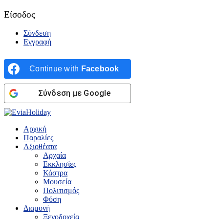
Είσοδος
Σύνδεση
Εγγραφή
Continue with
Facebook
Σύνδεση με Google
Αρχική
Παραλίες
Αξιοθέατα
Αρχαία
Εκκλησίες
Κάστρα
Μουσεία
Πολιτισμός
Φύση
Διαμονή
Ξενοδοχεία