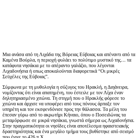
Μια ανάσα από τη Λιχάδα της Βόρειας Εύβοιας και απέναντι από τα
Καμένα Βούρλα, η περιοχή φυλάει το πολύτιμο μυστικό της… τα
κατάφυτα νησάκια με το απέραντο γαλάζιο, που λέγονται
Λιχαδονήσια ή οπως αποκαλούνται διαφορετικά “Οι μικρές
Σεϋχέλες της Εύβοιας”.
Σύμφωνα με τη μυθολογία η σύζυγος του Ηρακλή, η Διηάνειρα,
νομίζοντας ότι είναι απατημένη, του έστειλε με τον Λίχα έναν
δηλητηριασμένο χιτώνα. Τη στιγμή που ο Ηρακλής φόρεσε το
χιτώνα και άρχισε να υποφέρει από τους πόνους άρπαξε τον
υπηρέτη και τον εκσφενδόνισε προς την θάλασσα. Τα μέλη του
έπεσαν γύρω από το ακρωτήρι Κήναιο, όπου ο Ποσειδώνας τα
μεταμόρφωσε σε μικρά νησάκια, γνωστά σήμερα ως Λιχαδονήσια.
Στην πραγματικότητα οι νησίδες είναι αποτέλεσμα ηφαιστειακής
δραστηριότητας και ένα μεγάλο τμήμα τους βυθίστηκε από σεισμό
που έγινε το 426 π.Χ.