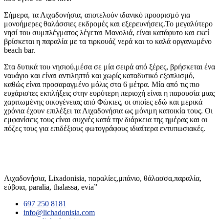
Σήμερα, τα Λιχαδονήσια, αποτελούν ιδανικό προορισμό για
μονοήμερες θαλάσσιες εκδρομές και εξερευνήσεις.Το μεγαλύτερο
νησί του συμπλέγματος λέγεται Μανολιά, είναι κατάφυτο και εκεί
βρίσκεται η παραλία με τα τιρκουάζ νερά και το καλά οργανωμένο
beach bar.
Στα δυτικά του νησιού,μέσα σε μία σειρά από ξέρες, βρήσκεται ένα
ναυάγιο και είναι αντιληπτό και χωρίς καταδυτικό εξοπλισμό,
καθώς είναι προσαραγμένο μόλις στα 6 μέτρα. Μία από τις πιο
ευχάριστες εκπλήξεις στην ευρύτερη περιοχή είναι η παρουσία μιας
χαριτωμένης οικογένειας από Φώκιες, οι οποίες εδώ και μερικά
χρόνια έχουν επιλέξει τα Λιχαδονήσια ως μόνιμη κατοικία τους. Οι
εμφανίσεις τους είναι συχνές κατά την διάρκεια της ημέρας και οι
πόζες τους για επιδέξιους φωτογράφους ιδιαίτερα εντυπωσιακές.
Λιχαδονήσια, Lixadonisia, παραλίες,μπάνιο, θάλασσα,παραλία,
εύβοια, paralia, thalassa, evia”
697 250 8181
info@lichadonisia.com