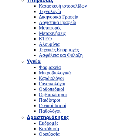
Υπηρεσίες
Κατασκευή ιστοσελίδων
Τεχνολογία
Δικηγορικά Γραφεία
Λογιστικά Γραφεία
Μεταφορές
Μετακινήσεις
ΚΤΕΟ
Αλουμίνια
Τεχνικές Εφαρμογές
Ασφάλεια και Φύλαξη
Υγεία
Φαρμακεία
Μικροβιολογικά
Καρδιολόγοι
Γυναικολόγοι
Ορθοπεδικοί
Οφθμαλίατροι
Παιδίατροι
Γενικοί Ιατροί
Παθολόγοι
Δραστηριότητες
Εκδρομές
Κατάδυση
Ορειβασία