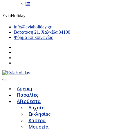
EviaHoliday
info@eviaholiday.gr
Βαρατάση 21, Χαλκίδα 34100
Φόρμα Επικοινωνίας
Αρχική
Παραλίες
Αξιοθέατα
Αρχαία
Εκκλησίες
Κάστρα
Μουσεία