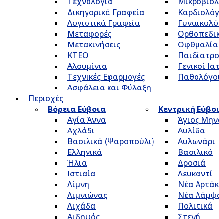
Τεχνολογία
Μικροβιολ
Δικηγορικά Γραφεία
Καρδιολόγ
Λογιστικά Γραφεία
Γυναικολό
Μεταφορές
Ορθοπεδικ
Μετακινήσεις
Οφθμαλία
ΚΤΕΟ
Παιδίατρο
Αλουμίνια
Γενικοί Ια
Τεχνικές Εφαρμογές
Παθολόγο
Ασφάλεια και Φύλαξη
Περιοχές
Βόρεια Εύβοια
Κεντρική Εύβο
Αγία Άννα
Άγιος Μην
Αχλάδι
Αυλίδα
Βασιλικά (Ψαροπούλι)
Αυλωνάρι
Ελληνικά
Βασιλικό
Ήλια
Δροσιά
Ιστιαία
Λευκαντί
Λίμνη
Νέα Αρτάκ
Λιμνιώνας
Νέα Λάμψ
Λιχάδα
Πολιτικά
Αιδηψός
Στενή