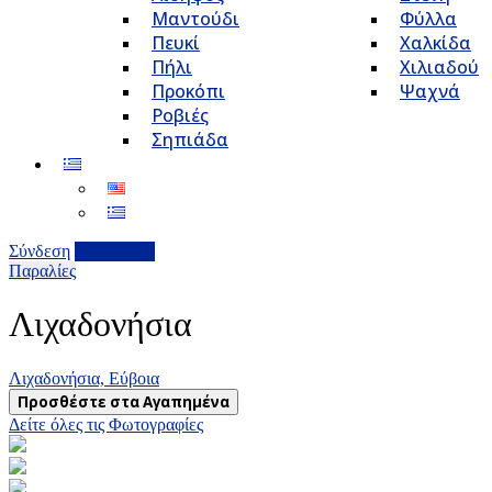
Μαντούδι
Φύλλα
Πευκί
Χαλκίδα
Πήλι
Χιλιαδού
Προκόπι
Ψαχνά
Ροβιές
Σηπιάδα
Σύνδεση
Επιχείρηση
Παραλίες
Λιχαδονήσια
Λιχαδονήσια, Εύβοια
Προσθέστε στα Αγαπημένα
Δείτε όλες τις Φωτογραφίες