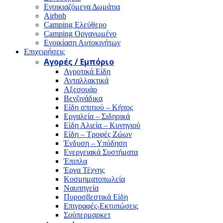
Ενοικιαζόμενα Δωμάτια
Airbnb
Camping Ελεύθερο
Camping Οργανωμένο
Ενοικίαση Αυτοκινήτων
Επιχειρήσεις
Αγορές / Εμπόριο
Αγροτικά Είδη
Ανταλλακτικά
Αξεσουάρ
Βενζινάδικα
Είδη σπιτιού – Κήπος
Εργαλεία – Σιδηρικά
Είδη Αλιεία – Κυνηγιού
Είδη – Τροφές Ζώων
Ένδυση – Υπόδηση
Ενεργειακά Συστήματα
Έπιπλα
Έργα Τέχνης
Κοσμηματοπωλεία
Ναυπηγεία
Πυροσβεστικά Είδη
Επιγραφές-Εκτυπώσεις
Σούπερμαρκετ