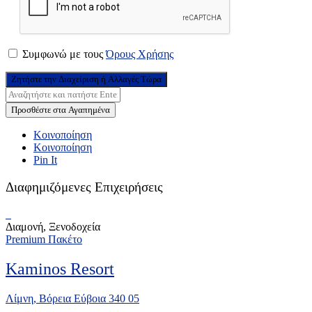
Συμφωνώ με τους
Όρους Χρήσης
Ζητήστε την Διαχείριση ή Αλλαγές Τώρα
Προσθέστε στα Αγαπημένα
Κοινοποίηση
Κοινοποίηση
Pin It
Διαφημιζόμενες Επιχειρήσεις
Διαμονή, Ξενοδοχεία
Premium Πακέτο
Kaminos Resort
Λίμνη, Βόρεια Εύβοια 340 05