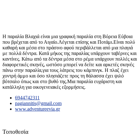
Η παραλία Βλαχιά είναι μια γραφική παραλία στη Βόρεια Εύβοια
που βρέχεται από το Αιγαίο.Λέγεται επίσης και Ποτάμι.Είναι πολύ
καθαρή και μέσα στο πράσινο αφού περιβάλλεται από μια πλαγιά
με πολλά δέντρα. Κατά μήκος της παραλίας υπάρχουν ταβέρνες και
καντίνες. Κάτω από τα δέντρα μέσα στο ρέμα υπάρχουν πολλές και
διαφορετικές σκηνές, ωστόσο μπορεί να δείτε και αρκετές σκηνές
πάνω στην παραλία,για τους λάτρεις του κάμπινγκ. Η πλαζ έχει
χοντρή άμμο και όσο πλησιάζετε προς τη θάλασσα έχει ψιλό
βότσαλο όπως και στο βυθό της.Μια παραλία ευχάριστη και
κατάλληλη για οικογενειακές εξορμήσεις.
6944742311
pagiannitis@gmail.com
www.adventureevia.gr
Τοποθεσία