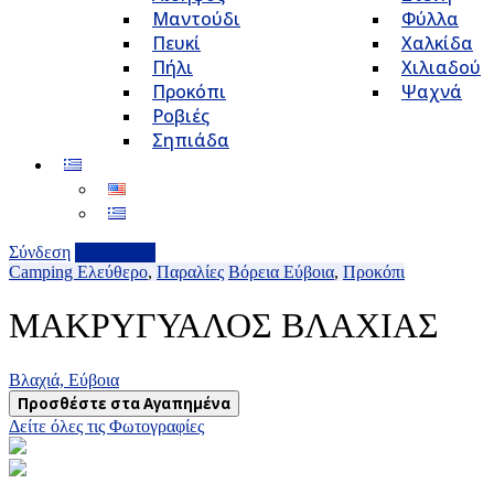
Μαντούδι
Φύλλα
Πευκί
Χαλκίδα
Πήλι
Χιλιαδού
Προκόπι
Ψαχνά
Ροβιές
Σηπιάδα
Σύνδεση
Επιχείρηση
Camping Ελεύθερο
,
Παραλίες
Βόρεια Εύβοια
,
Προκόπι
ΜΑΚΡΥΓΥΑΛΟΣ ΒΛΑΧΙΑΣ
Βλαχιά, Εύβοια
Προσθέστε στα Αγαπημένα
Δείτε όλες τις Φωτογραφίες