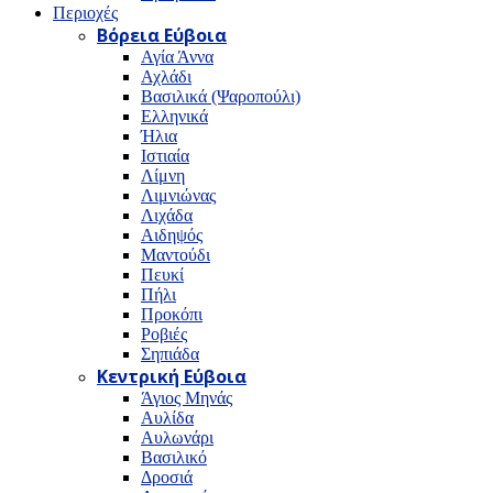
Περιοχές
Βόρεια Εύβοια
Αγία Άννα
Αχλάδι
Βασιλικά (Ψαροπούλι)
Ελληνικά
Ήλια
Ιστιαία
Λίμνη
Λιμνιώνας
Λιχάδα
Αιδηψός
Μαντούδι
Πευκί
Πήλι
Προκόπι
Ροβιές
Σηπιάδα
Κεντρική Εύβοια
Άγιος Μηνάς
Αυλίδα
Αυλωνάρι
Βασιλικό
Δροσιά