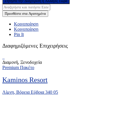
Ζητήστε την Διαχείριση ή Αλλαγές Τώρα
Προσθέστε στα Αγαπημένα
Κοινοποίηση
Κοινοποίηση
Pin It
Διαφημιζόμενες Επιχειρήσεις
Διαμονή, Ξενοδοχεία
Premium Πακέτο
Kaminos Resort
Λίμνη, Βόρεια Εύβοια 340 05