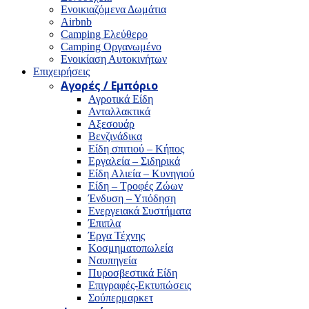
Ενοικιαζόμενα Δωμάτια
Airbnb
Camping Ελεύθερο
Camping Οργανωμένο
Ενοικίαση Αυτοκινήτων
Επιχειρήσεις
Αγορές / Εμπόριο
Αγροτικά Είδη
Ανταλλακτικά
Αξεσουάρ
Βενζινάδικα
Είδη σπιτιού – Κήπος
Εργαλεία – Σιδηρικά
Είδη Αλιεία – Κυνηγιού
Είδη – Τροφές Ζώων
Ένδυση – Υπόδηση
Ενεργειακά Συστήματα
Έπιπλα
Έργα Τέχνης
Κοσμηματοπωλεία
Ναυπηγεία
Πυροσβεστικά Είδη
Επιγραφές-Εκτυπώσεις
Σούπερμαρκετ