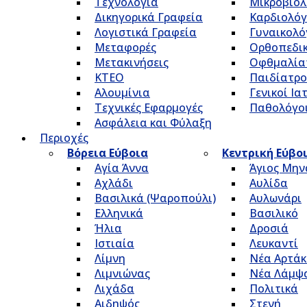
Τεχνολογία
Μικροβιολ
Δικηγορικά Γραφεία
Καρδιολόγ
Λογιστικά Γραφεία
Γυναικολό
Μεταφορές
Ορθοπεδικ
Μετακινήσεις
Οφθμαλία
ΚΤΕΟ
Παιδίατρο
Αλουμίνια
Γενικοί Ια
Τεχνικές Εφαρμογές
Παθολόγο
Ασφάλεια και Φύλαξη
Περιοχές
Βόρεια Εύβοια
Κεντρική Εύβο
Αγία Άννα
Άγιος Μην
Αχλάδι
Αυλίδα
Βασιλικά (Ψαροπούλι)
Αυλωνάρι
Ελληνικά
Βασιλικό
Ήλια
Δροσιά
Ιστιαία
Λευκαντί
Λίμνη
Νέα Αρτάκ
Λιμνιώνας
Νέα Λάμψ
Λιχάδα
Πολιτικά
Αιδηψός
Στενή