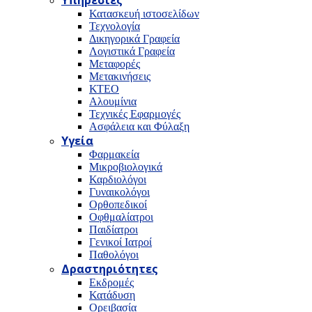
Υπηρεσίες
Κατασκευή ιστοσελίδων
Τεχνολογία
Δικηγορικά Γραφεία
Λογιστικά Γραφεία
Μεταφορές
Μετακινήσεις
ΚΤΕΟ
Αλουμίνια
Τεχνικές Εφαρμογές
Ασφάλεια και Φύλαξη
Υγεία
Φαρμακεία
Μικροβιολογικά
Καρδιολόγοι
Γυναικολόγοι
Ορθοπεδικοί
Οφθμαλίατροι
Παιδίατροι
Γενικοί Ιατροί
Παθολόγοι
Δραστηριότητες
Εκδρομές
Κατάδυση
Ορειβασία