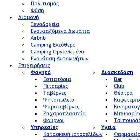
Πολιτισμός
Φύση
Διαμονή
Ξενοδοχεία
Ενοικιαζόμενα Δωμάτια
Airbnb
Camping Ελεύθερο
Camping Οργανωμένο
Ενοικίαση Αυτοκινήτων
Επιχειρήσεις
Φαγητό
Διασκέδαση
Εστιατόρια
Bar
Πιτσαρίες
Club
Ταβέρνες
Θέατρα
Ψητοπωλεία
Καφετέριε
Ψαροταβέρνες
Κινηματο
Ζαχαροπλαστεία
Μπυραρίε
Φούρνοι
Τσιπουρά
Υπηρεσίες
Υγεία
Κατασκευή ιστοσελίδων
Φαρμακεί