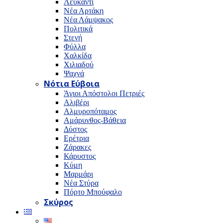
Λευκαντί
Νέα Αρτάκη
Νέα Λάμψακος
Πολιτικά
Στενή
Φύλλα
Χαλκίδα
Χιλιαδού
Ψαχνά
Νότια Εύβοια
Άγιοι Απόστολοι Πετριές
Αλιβέρι
Αλμυροπόταμος
Αμάρυνθος-Βάθεια
Δύστος
Ερέτρια
Ζάρακες
Κάρυστος
Κύμη
Μαρμάρι
Νέα Στύρα
Πόρτο Μπούφαλο
Σκύρος