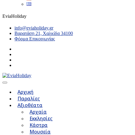
EviaHoliday
info@eviaholiday.gr
Βαρατάση 21, Χαλκίδα 34100
Φόρμα Επικοινωνίας
Αρχική
Παραλίες
Αξιοθέατα
Αρχαία
Εκκλησίες
Κάστρα
Μουσεία