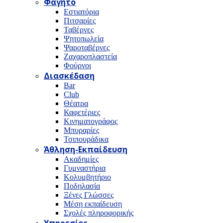
Φαγητό
Εστιατόρια
Πιτσαρίες
Ταβέρνες
Ψητοπωλεία
Ψαροταβέρνες
Ζαχαροπλαστεία
Φούρνοι
Διασκέδαση
Bar
Club
Θέατρα
Καφετέριες
Κινηματογράφος
Μπυραρίες
Τσιπουράδικα
Άθληση-Εκπαίδευση
Ακαδημίες
Γυμναστήρια
Κολυμβητήριο
Ποδηλασία
Ξένες Γλώσσες
Μέση εκπαίδευση
Σχολές πληροφορικής