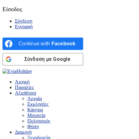
Είσοδος
Σύνδεση
Εγγραφή
Continue with
Facebook
Σύνδεση με Google
Αρχική
Παραλίες
Αξιοθέατα
Αρχαία
Εκκλησίες
Κάστρα
Μουσεία
Πολιτισμός
Φύση
Διαμονή
Ξενοδοχεία