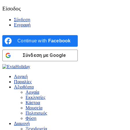
Είσοδος
Σύνδεση
Εγγραφή
Continue with
Facebook
Σύνδεση με Google
Αρχική
Παραλίες
Αξιοθέατα
Αρχαία
Εκκλησίες
Κάστρα
Μουσεία
Πολιτισμός
Φύση
Διαμονή
Ξενοδοχεία