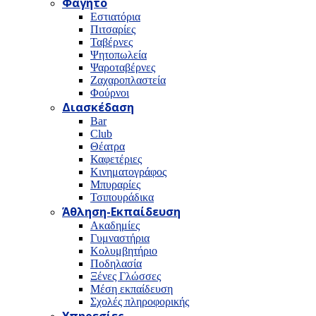
Φαγητό
Εστιατόρια
Πιτσαρίες
Ταβέρνες
Ψητοπωλεία
Ψαροταβέρνες
Ζαχαροπλαστεία
Φούρνοι
Διασκέδαση
Bar
Club
Θέατρα
Καφετέριες
Κινηματογράφος
Μπυραρίες
Τσιπουράδικα
Άθληση-Εκπαίδευση
Ακαδημίες
Γυμναστήρια
Κολυμβητήριο
Ποδηλασία
Ξένες Γλώσσες
Μέση εκπαίδευση
Σχολές πληροφορικής