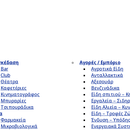
σκέδαση
Αγορές / Εμπόριο
Bar
Αγροτικά Είδη
Club
Ανταλλακτικά
Θέατρα
Αξεσουάρ
Καφετέριες
Βενζινάδικα
Κινηματογράφος
Είδη σπιτιού – 
Μπυραρίες
Εργαλεία – Σιδηρ
Τσιπουράδικα
Είδη Αλιεία – Κυ
α
Είδη – Τροφές Ζ
Φαρμακεία
Ένδυση – Υπόδη
Μικροβιολογικά
Ενεργειακά Συσ