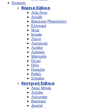
Περιοχές
Βόρεια Εύβοια
Αγία Άννα
Αχλάδι
Βασιλικά (Ψαροπούλι)
Ελληνικά
Ήλια
Ιστιαία
Λίμνη
Λιμνιώνας
Λιχάδα
Αιδηψός
Μαντούδι
Πευκί
Πήλι
Προκόπι
Ροβιές
Σηπιάδα
Κεντρική Εύβοια
Άγιος Μηνάς
Αυλίδα
Αυλωνάρι
Βασιλικό
Δροσιά