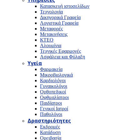
Υπηρεσίες
Κατασκευή ιστοσελίδων
Τεχνολογία
Δικηγορικά Γραφεία
Λογιστικά Γραφεία
Μεταφορές
Μετακινήσεις
ΚΤΕΟ
Αλουμίνια
Τεχνικές Εφαρμογές
Ασφάλεια και Φύλαξη
Υγεία
Φαρμακεία
Μικροβιολογικά
Καρδιολόγοι
Γυναικολόγοι
Ορθοπεδικοί
Οφθμαλίατροι
Παιδίατροι
Γενικοί Ιατροί
Παθολόγοι
Δραστηριότητες
Εκδρομές
Κατάδυση
Ορειβασία