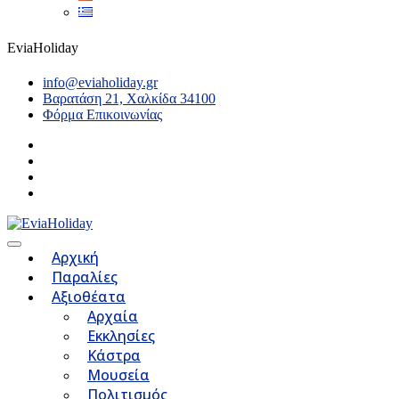
EviaHoliday
info@eviaholiday.gr
Βαρατάση 21, Χαλκίδα 34100
Φόρμα Επικοινωνίας
Αρχική
Παραλίες
Αξιοθέατα
Αρχαία
Εκκλησίες
Κάστρα
Μουσεία
Πολιτισμός