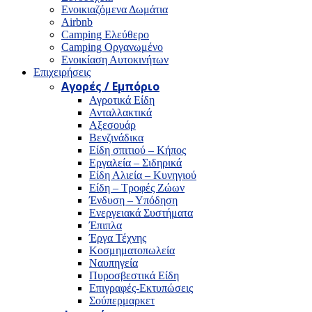
Ενοικιαζόμενα Δωμάτια
Airbnb
Camping Ελεύθερο
Camping Οργανωμένο
Ενοικίαση Αυτοκινήτων
Επιχειρήσεις
Αγορές / Εμπόριο
Αγροτικά Είδη
Ανταλλακτικά
Αξεσουάρ
Βενζινάδικα
Είδη σπιτιού – Κήπος
Εργαλεία – Σιδηρικά
Είδη Αλιεία – Κυνηγιού
Είδη – Τροφές Ζώων
Ένδυση – Υπόδηση
Ενεργειακά Συστήματα
Έπιπλα
Έργα Τέχνης
Κοσμηματοπωλεία
Ναυπηγεία
Πυροσβεστικά Είδη
Επιγραφές-Εκτυπώσεις
Σούπερμαρκετ