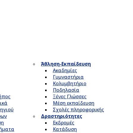
Άθληση-Εκπαίδευση
Ακαδημίες
Γυμναστήρια
Κολυμβητήριο
Ποδηλασία
Κήπος
Ξένες Γλώσσες
ικά
Μέση εκπαίδευση
νηγιού
Σχολές πληροφορικής
ώων
Δραστηριότητες
ση
Εκδρομές
τήματα
Κατάδυση