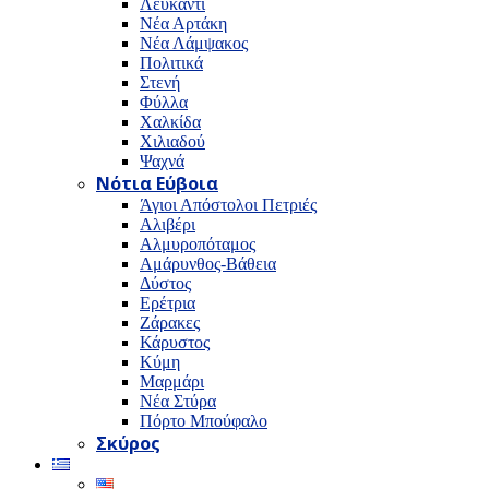
Λευκαντί
Νέα Αρτάκη
Νέα Λάμψακος
Πολιτικά
Στενή
Φύλλα
Χαλκίδα
Χιλιαδού
Ψαχνά
Νότια Εύβοια
Άγιοι Απόστολοι Πετριές
Αλιβέρι
Αλμυροπόταμος
Αμάρυνθος-Βάθεια
Δύστος
Ερέτρια
Ζάρακες
Κάρυστος
Κύμη
Μαρμάρι
Νέα Στύρα
Πόρτο Μπούφαλο
Σκύρος