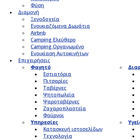
Φύση
Διαμονή
Ξενοδοχεία
Ενοικιαζόμενα Δωμάτια
Airbnb
Camping Ελεύθερο
Camping Οργανωμένο
Ενοικίαση Αυτοκινήτων
Επιχειρήσεις
Φαγητό
Δια
Εστιατόρια
Πιτσαρίες
Ταβέρνες
Ψητοπωλεία
Ψαροταβέρνες
Ζαχαροπλαστεία
Φούρνοι
Υπηρεσίες
Υγεί
Κατασκευή ιστοσελίδων
Τεχνολογία