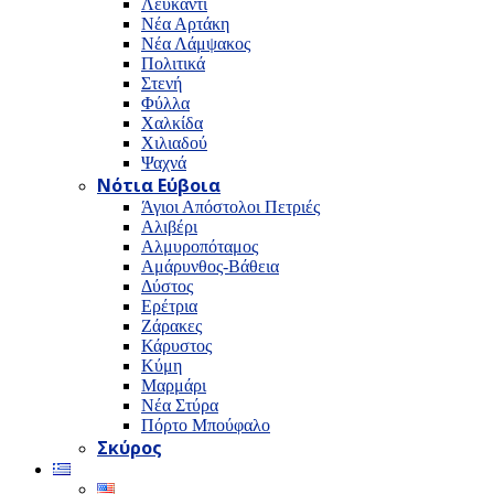
Λευκαντί
Νέα Αρτάκη
Νέα Λάμψακος
Πολιτικά
Στενή
Φύλλα
Χαλκίδα
Χιλιαδού
Ψαχνά
Νότια Εύβοια
Άγιοι Απόστολοι Πετριές
Αλιβέρι
Αλμυροπόταμος
Αμάρυνθος-Βάθεια
Δύστος
Ερέτρια
Ζάρακες
Κάρυστος
Κύμη
Μαρμάρι
Νέα Στύρα
Πόρτο Μπούφαλο
Σκύρος