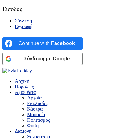
Είσοδος
Σύνδεση
Εγγραφή
Continue with
Facebook
Σύνδεση με Google
Αρχική
Παραλίες
Αξιοθέατα
Αρχαία
Εκκλησίες
Κάστρα
Μουσεία
Πολιτισμός
Φύση
Διαμονή
Ξενοδοχεία