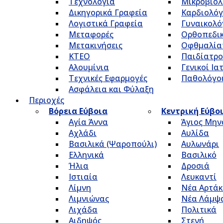
Τεχνολογία
Μικροβιολ
Δικηγορικά Γραφεία
Καρδιολόγ
Λογιστικά Γραφεία
Γυναικολό
Μεταφορές
Ορθοπεδικ
Μετακινήσεις
Οφθμαλία
ΚΤΕΟ
Παιδίατρο
Αλουμίνια
Γενικοί Ια
Τεχνικές Εφαρμογές
Παθολόγο
Ασφάλεια και Φύλαξη
Περιοχές
Βόρεια Εύβοια
Κεντρική Εύβο
Αγία Άννα
Άγιος Μην
Αχλάδι
Αυλίδα
Βασιλικά (Ψαροπούλι)
Αυλωνάρι
Ελληνικά
Βασιλικό
Ήλια
Δροσιά
Ιστιαία
Λευκαντί
Λίμνη
Νέα Αρτάκ
Λιμνιώνας
Νέα Λάμψ
Λιχάδα
Πολιτικά
Αιδηψός
Στενή