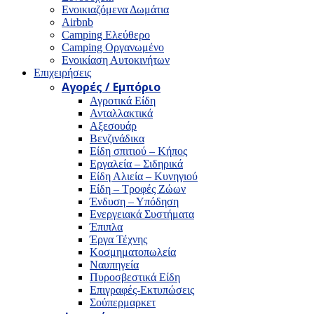
Ενοικιαζόμενα Δωμάτια
Airbnb
Camping Ελεύθερο
Camping Οργανωμένο
Ενοικίαση Αυτοκινήτων
Επιχειρήσεις
Αγορές / Εμπόριο
Αγροτικά Είδη
Ανταλλακτικά
Αξεσουάρ
Βενζινάδικα
Είδη σπιτιού – Κήπος
Εργαλεία – Σιδηρικά
Είδη Αλιεία – Κυνηγιού
Είδη – Τροφές Ζώων
Ένδυση – Υπόδηση
Ενεργειακά Συστήματα
Έπιπλα
Έργα Τέχνης
Κοσμηματοπωλεία
Ναυπηγεία
Πυροσβεστικά Είδη
Επιγραφές-Εκτυπώσεις
Σούπερμαρκετ