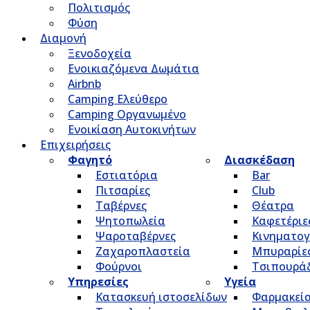
Πολιτισμός
Φύση
Διαμονή
Ξενοδοχεία
Ενοικιαζόμενα Δωμάτια
Airbnb
Camping Ελεύθερο
Camping Οργανωμένο
Ενοικίαση Αυτοκινήτων
Επιχειρήσεις
Φαγητό
Διασκέδαση
Εστιατόρια
Bar
Πιτσαρίες
Club
Ταβέρνες
Θέατρα
Ψητοπωλεία
Καφετέριε
Ψαροταβέρνες
Κινηματο
Ζαχαροπλαστεία
Μπυραρίε
Φούρνοι
Τσιπουρά
Υπηρεσίες
Υγεία
Κατασκευή ιστοσελίδων
Φαρμακεί