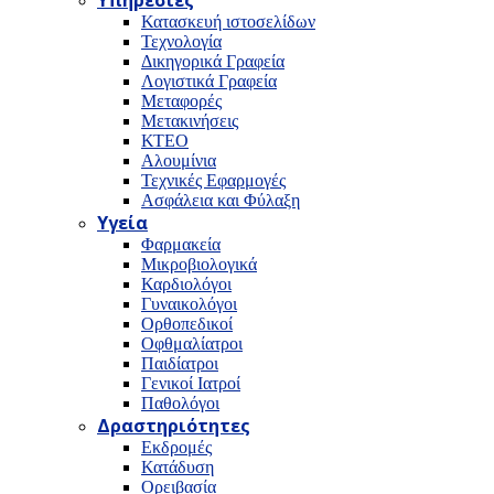
Υπηρεσίες
Κατασκευή ιστοσελίδων
Τεχνολογία
Δικηγορικά Γραφεία
Λογιστικά Γραφεία
Μεταφορές
Μετακινήσεις
ΚΤΕΟ
Αλουμίνια
Τεχνικές Εφαρμογές
Ασφάλεια και Φύλαξη
Υγεία
Φαρμακεία
Μικροβιολογικά
Καρδιολόγοι
Γυναικολόγοι
Ορθοπεδικοί
Οφθμαλίατροι
Παιδίατροι
Γενικοί Ιατροί
Παθολόγοι
Δραστηριότητες
Εκδρομές
Κατάδυση
Ορειβασία