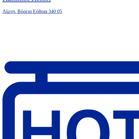
Λίμνη, Βόρεια Εύβοια 340 05