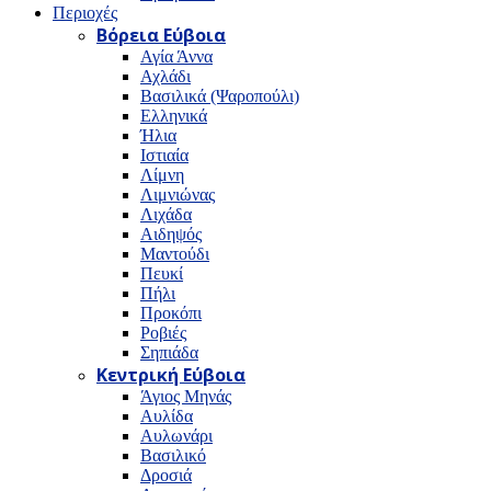
Περιοχές
Βόρεια Εύβοια
Αγία Άννα
Αχλάδι
Βασιλικά (Ψαροπούλι)
Ελληνικά
Ήλια
Ιστιαία
Λίμνη
Λιμνιώνας
Λιχάδα
Αιδηψός
Μαντούδι
Πευκί
Πήλι
Προκόπι
Ροβιές
Σηπιάδα
Κεντρική Εύβοια
Άγιος Μηνάς
Αυλίδα
Αυλωνάρι
Βασιλικό
Δροσιά