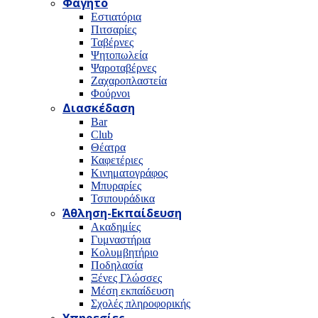
Φαγητό
Εστιατόρια
Πιτσαρίες
Ταβέρνες
Ψητοπωλεία
Ψαροταβέρνες
Ζαχαροπλαστεία
Φούρνοι
Διασκέδαση
Bar
Club
Θέατρα
Καφετέριες
Κινηματογράφος
Μπυραρίες
Τσιπουράδικα
Άθληση-Εκπαίδευση
Ακαδημίες
Γυμναστήρια
Κολυμβητήριο
Ποδηλασία
Ξένες Γλώσσες
Μέση εκπαίδευση
Σχολές πληροφορικής