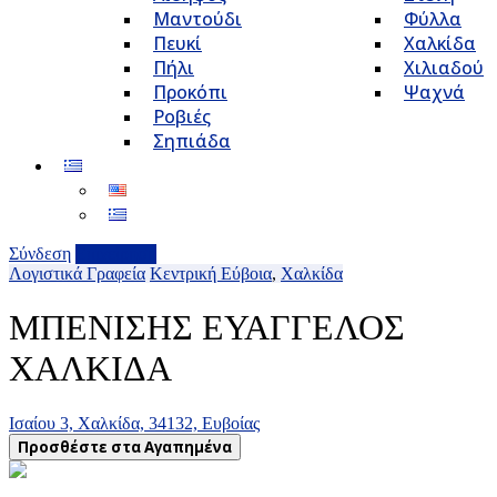
Μαντούδι
Φύλλα
Πευκί
Χαλκίδα
Πήλι
Χιλιαδού
Προκόπι
Ψαχνά
Ροβιές
Σηπιάδα
Σύνδεση
Επιχείρηση
Λογιστικά Γραφεία
Κεντρική Εύβοια
,
Χαλκίδα
ΜΠΕΝΙΣΗΣ ΕΥΑΓΓΕΛΟΣ
ΧΑΛΚΙΔΑ
Ισαίου 3, Χαλκίδα, 34132, Ευβοίας
Προσθέστε στα Αγαπημένα