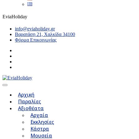
EviaHoliday
info@eviaholiday.gr
Βαρατάση 21, Χαλκίδα 34100
Φόρμα Επικοινωνίας
Αρχική
Παραλίες
Αξιοθέατα
Αρχαία
Εκκλησίες
Κάστρα
Μουσεία