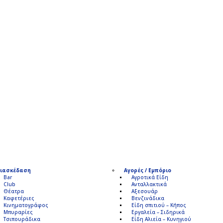
ιασκέδαση
Αγορές / Εμπόριο
Bar
Αγροτικά Είδη
Club
Ανταλλακτικά
Θέατρα
Αξεσουάρ
Καφετέριες
Βενζινάδικα
Κινηματογράφος
Είδη σπιτιού – Κήπος
Μπυραρίες
Εργαλεία – Σιδηρικά
Τσιπουράδικα
Είδη Αλιεία – Κυνηγιού