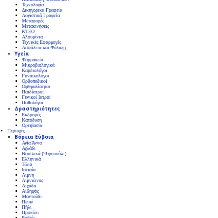
Τεχνολογία
Δικηγορικά Γραφεία
Λογιστικά Γραφεία
Μεταφορές
Μετακινήσεις
ΚΤΕΟ
Αλουμίνια
Τεχνικές Εφαρμογές
Ασφάλεια και Φύλαξη
Υγεία
Φαρμακεία
Μικροβιολογικά
Καρδιολόγοι
Γυναικολόγοι
Ορθοπεδικοί
Οφθμαλίατροι
Παιδίατροι
Γενικοί Ιατροί
Παθολόγοι
Δραστηριότητες
Εκδρομές
Κατάδυση
Ορειβασία
Περιοχές
Βόρεια Εύβοια
Αγία Άννα
Αχλάδι
Βασιλικά (Ψαροπούλι)
Ελληνικά
Ήλια
Ιστιαία
Λίμνη
Λιμνιώνας
Λιχάδα
Αιδηψός
Μαντούδι
Πευκί
Πήλι
Προκόπι
Ροβιές