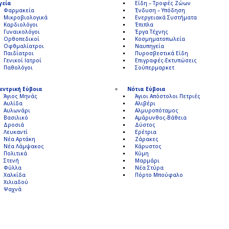
γεία
Είδη – Τροφές Ζώων
Φαρμακεία
Ένδυση – Υπόδηση
Μικροβιολογικά
Ενεργειακά Συστήματα
Καρδιολόγοι
Έπιπλα
Γυναικολόγοι
Έργα Τέχνης
Ορθοπεδικοί
Κοσμηματοπωλεία
Οφθμαλίατροι
Ναυπηγεία
Παιδίατροι
Πυροσβεστικά Είδη
Γενικοί Ιατροί
Επιγραφές-Εκτυπώσεις
Παθολόγοι
Σούπερμαρκετ
εντρική Εύβοια
Νότια Εύβοια
Άγιος Μηνάς
Άγιοι Απόστολοι Πετριές
Αυλίδα
Αλιβέρι
Αυλωνάρι
Αλμυροπόταμος
Βασιλικό
Αμάρυνθος-Βάθεια
Δροσιά
Δύστος
Λευκαντί
Ερέτρια
Νέα Αρτάκη
Ζάρακες
Νέα Λάμψακος
Κάρυστος
Πολιτικά
Κύμη
Στενή
Μαρμάρι
Φύλλα
Νέα Στύρα
Χαλκίδα
Πόρτο Μπούφαλο
Χιλιαδού
Ψαχνά