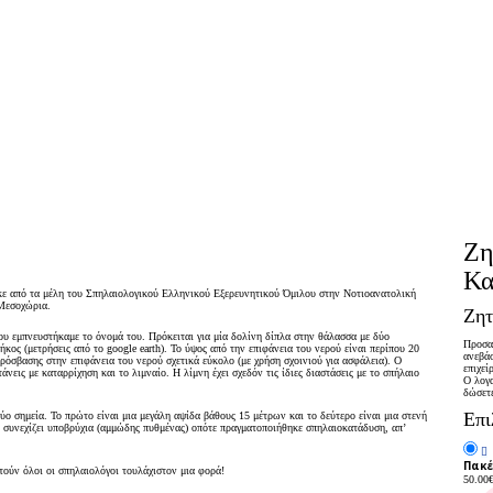
Ζη
Κα
ε από τα μέλη του Σπηλαιολογικού Ελληνικού Εξερευνητικού Όμιλου στην Νοτιοανατολική
 Μεσοχώρια.
Ζητ
υ εμπνευστήκαμε το όνομά του. Πρόκειται για μία δολίνη δίπλα στην θάλασσα με δύο
Προσαρ
ήκος (μετρήσεις από το google earth). Το ύψος από την επιφάνεια του νερού είναι περίπου 20
ανεβάσ
ρόσβασης στην επιφάνεια του νερού σχετικά εύκολο (με χρήση σχοινιού για ασφάλεια). Ο
επιχεί
νεις με καταρρίχηση και το λιμναίο. Η λίμνη έχει σχεδόν τις ίδιες διαστάσεις με το σπήλαιο
Ο λογα
δώσετ
Επι
δύο σημεία. Το πρώτο είναι μια μεγάλη αψίδα βάθους 15 μέτρων και το δεύτερο είναι μια στενή
α συνεχίζει υποβρύχια (αμμώδης πυθμένας) οπότε πραγματοποιήθηκε σπηλαιοκατάδυση, απ’
Πακέ
φτούν όλοι οι σπηλαιολόγοι τουλάχιστον μια φορά!
50.00