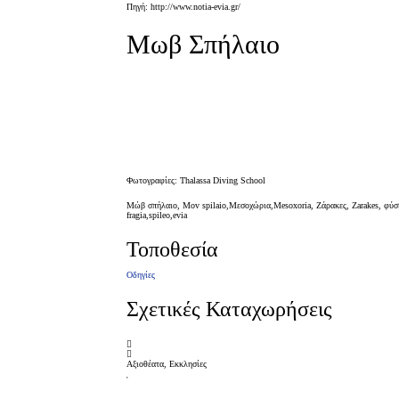
Πηγή: http://www.notia-evia.gr/
Μωβ Σπήλαιο
Φωτογραφίες: Thalassa Diving School
Μώβ σπήλαιο, Mov spilaio,Μεσοχώρια,Mesoxoria, Ζάρακες, Zarakes, φύση, α
fragia,spileo,evia
Τοποθεσία
Οδηγίες
Σχετικές Καταχωρήσεις
Αξιοθέατα, Εκκλησίες