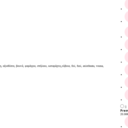
ξιοθέατα, βουνά, φαράγγια, σπήλαιο, καταράχτες,εύβοια, fisi, fusi, axiotheata, vouna,
Prem
20.00