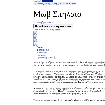
Σύνδεση
Επιχείρηση
Αξιοθέατα
,
Φύση
Μεσοχώρια
,
Νότια Εύβοια
Μωβ Σπήλαιο
Μεσοχώρια 340 15
Προσθέστε στα Αγαπημένα
Δείτε όλες τις Φωτογραφίες
Γενικά
Φωτογραφίες
Τοποθεσία
Κριτικές
Προσθήκη Κριτικής
Μώβ Σπήλαιο Εύβοια. Ένα νέο εντυπωσιακό ενάλιο βάραθρο εξερευνήθηκ
Εύβοια και πιο συγκεκριμένα στους Ζάρακες με πρόσβαση οδικώς απο τα
Στο Βόρειο υποβρύχιο τοίχωμά του υπάρχουν φύκη χρώματος μωβ, απ’ όπο
υποβρύχιες εισόδους. Το μέγεθος της είναι 15 μέτρα πλάτος και 25 μέτρα μ
μέτρα το χαμηλότερο και περίπου 25 μέτρα το ψηλότερο. Υπάρχει σημείο π
πυθμένας του σπηλαίου χωρίζεται σε δύο μέρη το χερσαίο στο οποίο και φτά
(μήκος πλάτος) και βάθος που κυμαίνεται από 10μ έως 20 μέτρα περίπου.
Η μία άκρη της λίμνης, προς τη μεριά της θάλασσας ενώνεται με αυτή σε 
σχισμή βάθους 3 μέτρων. Η άλλη άκρη της λίμνη, προς το βουνό έδειξε ν
όπου προέκυψε ότι συνεχίζει μόνο για 5 μέτρα περίπου.
Γενικά, το σπήλαιο είναι ένας μαγευτικός χώρος και αξίζει να τον επισκε