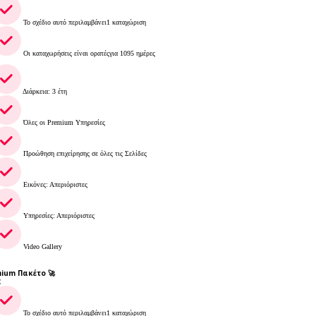
Το σχέδιο αυτό περιλαμβάνει1 καταχώριση
Οι καταχωρήσεις είναι ορατέςγια 1095 ημέρες
Διάρκεια: 3 έτη
Όλες οι Premium Υπηρεσίες
Προώθηση επιχείρησης σε όλες τις Σελίδες
Εικόνες: Απεριόριστες
Υπηρεσίες: Απεριόριστες
Video Gallery
ium Πακέτο 🚀
€
Το σχέδιο αυτό περιλαμβάνει1 καταχώριση