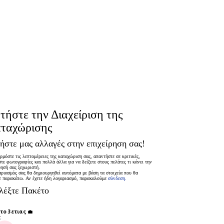
τήστε την Διαχείριση της
ταχώρισης
ήστε μας αλλαγές στην επιχείρηση σας!
μόστε τις λεπτομέρειες της καταχώριση σας, απαντήστε σε κριτικές,
τε φωτογραφίες και πολλά άλλα για να δείξετε στους πελάτες τι κάνει την
ρησή σας ξεχωριστή.
ριασμός σας θα δημιουργηθεί αυτόματα με βάση τα στοιχεία που θα
ε παρακάτω. Αν έχετε ήδη λογαριασμό, παρακαλούμε
σύνδεση.
λέξτε Πακέτο
το 3ετιας 💼
€