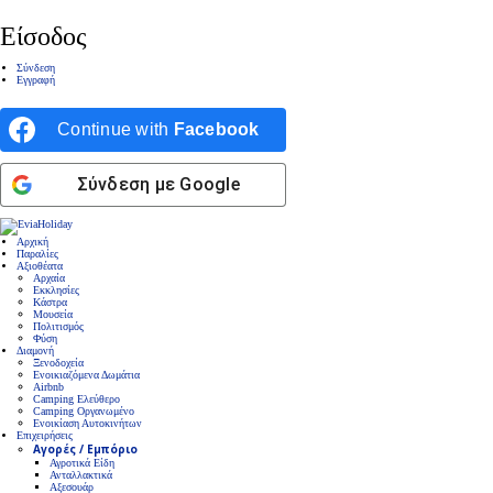
Είσοδος
Σύνδεση
Εγγραφή
Continue with
Facebook
Σύνδεση με Google
Αρχική
Παραλίες
Αξιοθέατα
Αρχαία
Εκκλησίες
Κάστρα
Μουσεία
Πολιτισμός
Φύση
Διαμονή
Ξενοδοχεία
Ενοικιαζόμενα Δωμάτια
Airbnb
Camping Ελεύθερο
Camping Οργανωμένο
Ενοικίαση Αυτοκινήτων
Επιχειρήσεις
Αγορές / Εμπόριο
Αγροτικά Είδη
Ανταλλακτικά
Αξεσουάρ