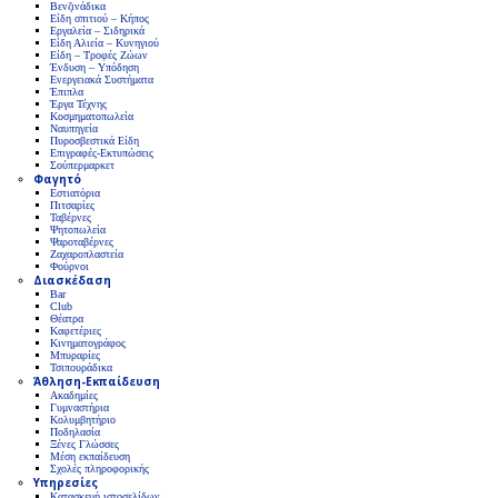
Βενζινάδικα
Είδη σπιτιού – Κήπος
Εργαλεία – Σιδηρικά
Είδη Αλιεία – Κυνηγιού
Είδη – Τροφές Ζώων
Ένδυση – Υπόδηση
Ενεργειακά Συστήματα
Έπιπλα
Έργα Τέχνης
Κοσμηματοπωλεία
Ναυπηγεία
Πυροσβεστικά Είδη
Επιγραφές-Εκτυπώσεις
Σούπερμαρκετ
Φαγητό
Εστιατόρια
Πιτσαρίες
Ταβέρνες
Ψητοπωλεία
Ψαροταβέρνες
Ζαχαροπλαστεία
Φούρνοι
Διασκέδαση
Bar
Club
Θέατρα
Καφετέριες
Κινηματογράφος
Μπυραρίες
Τσιπουράδικα
Άθληση-Εκπαίδευση
Ακαδημίες
Γυμναστήρια
Κολυμβητήριο
Ποδηλασία
Ξένες Γλώσσες
Μέση εκπαίδευση
Σχολές πληροφορικής
Υπηρεσίες
Κατασκευή ιστοσελίδων