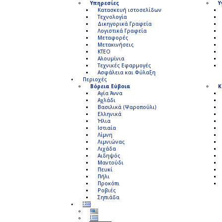
Υπηρεσίες
Υ
Κατασκευή ιστοσελίδων
Τεχνολογία
Δικηγορικά Γραφεία
Λογιστικά Γραφεία
Μεταφορές
Μετακινήσεις
ΚΤΕΟ
Αλουμίνια
Τεχνικές Εφαρμογές
Ασφάλεια και Φύλαξη
Περιοχές
Βόρεια Εύβοια
Κ
Αγία Άννα
Αχλάδι
Βασιλικά (Ψαροπούλι)
Ελληνικά
Ήλια
Ιστιαία
Λίμνη
Λιμνιώνας
Λιχάδα
Αιδηψός
Μαντούδι
Πευκί
Πήλι
Προκόπι
Ροβιές
Σηπιάδα