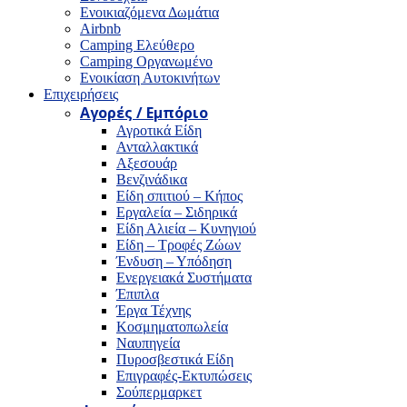
Ενοικιαζόμενα Δωμάτια
Airbnb
Camping Ελεύθερο
Camping Οργανωμένο
Ενοικίαση Αυτοκινήτων
Επιχειρήσεις
Αγορές / Εμπόριο
Αγροτικά Είδη
Ανταλλακτικά
Αξεσουάρ
Βενζινάδικα
Είδη σπιτιού – Κήπος
Εργαλεία – Σιδηρικά
Είδη Αλιεία – Κυνηγιού
Είδη – Τροφές Ζώων
Ένδυση – Υπόδηση
Ενεργειακά Συστήματα
Έπιπλα
Έργα Τέχνης
Κοσμηματοπωλεία
Ναυπηγεία
Πυροσβεστικά Είδη
Επιγραφές-Εκτυπώσεις
Σούπερμαρκετ