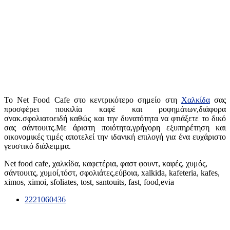
Το Net Food Cafe στο κεντρικότερο σημείο στη
Χαλκίδα
σας
προσφέρει ποικιλία καφέ και ροφημάτων,διάφορα
σνακ.σφολιατοειδή καθώς και την δυνατότητα να φτιάξετε το δικό
σας σάντουιτς.Με άριστη ποιότητα,γρήγορη εξυπηρέτηση και
οικονομικές τιμές αποτελεί την ιδανική επιλογή για ένα ευχάριστο
γευστικό διάλειμμα.
Net food cafe, χαλκίδα, καφετέρια, φαστ φουντ, καφές, χυμός,
σάντουιτς, χυμοί,τόστ, σφολιάτες,εύβοια, xalkida, kafeteria, kafes,
ximos, ximoi, sfoliates, tost, santouits, fast, food,evia
2221060436