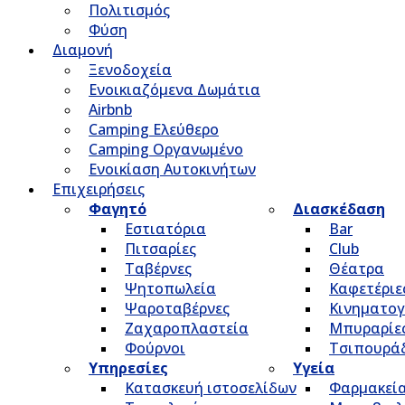
Πολιτισμός
Φύση
Διαμονή
Ξενοδοχεία
Ενοικιαζόμενα Δωμάτια
Airbnb
Camping Ελεύθερο
Camping Οργανωμένο
Ενοικίαση Αυτοκινήτων
Επιχειρήσεις
Φαγητό
Διασκέδαση
Εστιατόρια
Bar
Πιτσαρίες
Club
Ταβέρνες
Θέατρα
Ψητοπωλεία
Καφετέριε
Ψαροταβέρνες
Κινηματο
Ζαχαροπλαστεία
Μπυραρίε
Φούρνοι
Τσιπουρά
Υπηρεσίες
Υγεία
Κατασκευή ιστοσελίδων
Φαρμακεί