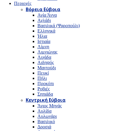
Περιοχές
Βόρεια Εύβοια
Αγία Άννα
Αχλάδι
Βασιλικά (Ψαροπούλι)
Ελληνικά
Ήλια
Ιστιαία
Λίμνη
Λιμνιώνας
Λιχάδα
Αιδηψός
Μαντούδι
Πευκί
Πήλι
Προκόπι
Ροβιές
Σηπιάδα
Κεντρική Εύβοια
Άγιος Μηνάς
Αυλίδα
Αυλωνάρι
Βασιλικό
Δροσιά