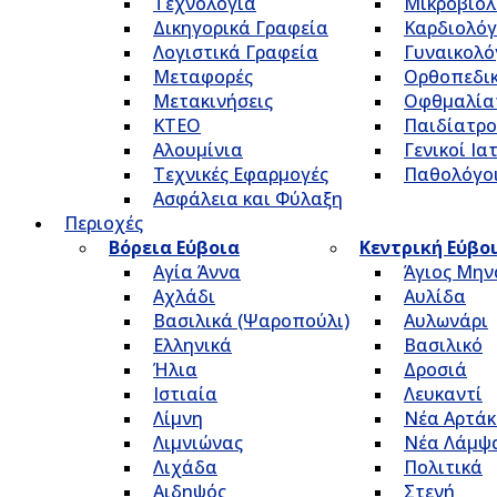
Τεχνολογία
Μικροβιολ
Δικηγορικά Γραφεία
Καρδιολόγ
Λογιστικά Γραφεία
Γυναικολό
Μεταφορές
Ορθοπεδικ
Μετακινήσεις
Οφθμαλία
ΚΤΕΟ
Παιδίατρο
Αλουμίνια
Γενικοί Ια
Τεχνικές Εφαρμογές
Παθολόγο
Ασφάλεια και Φύλαξη
Περιοχές
Βόρεια Εύβοια
Κεντρική Εύβο
Αγία Άννα
Άγιος Μην
Αχλάδι
Αυλίδα
Βασιλικά (Ψαροπούλι)
Αυλωνάρι
Ελληνικά
Βασιλικό
Ήλια
Δροσιά
Ιστιαία
Λευκαντί
Λίμνη
Νέα Αρτάκ
Λιμνιώνας
Νέα Λάμψ
Λιχάδα
Πολιτικά
Αιδηψός
Στενή