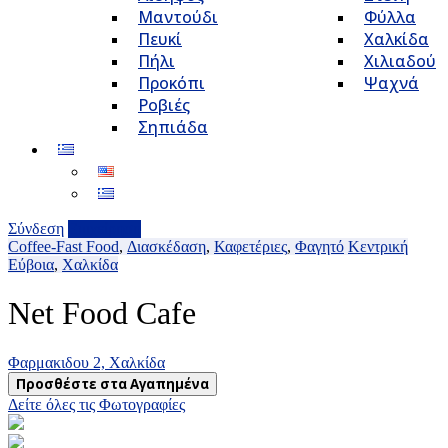
Μαντούδι
Φύλλα
Πευκί
Χαλκίδα
Πήλι
Χιλιαδού
Προκόπι
Ψαχνά
Ροβιές
Σηπιάδα
Σύνδεση
Επιχείρηση
Coffee-Fast Food
,
Διασκέδαση
,
Καφετέριες
,
Φαγητό
Κεντρική
Εύβοια
,
Χαλκίδα
Net Food Cafe
Φαρμακιδου 2, Xαλκίδα
Προσθέστε στα Αγαπημένα
Δείτε όλες τις Φωτογραφίες