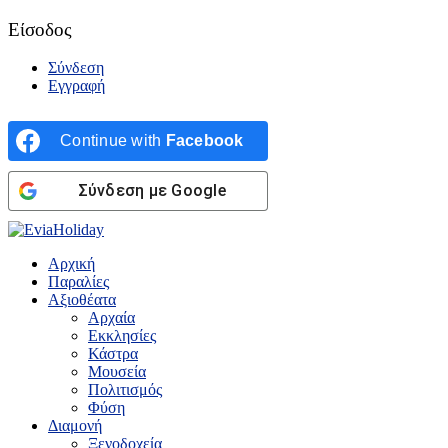
Είσοδος
Σύνδεση
Εγγραφή
Continue with
Facebook
Σύνδεση με Google
Αρχική
Παραλίες
Αξιοθέατα
Αρχαία
Εκκλησίες
Κάστρα
Μουσεία
Πολιτισμός
Φύση
Διαμονή
Ξενοδοχεία