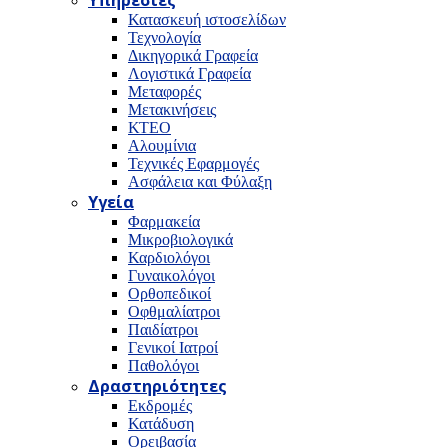
Υπηρεσίες
Κατασκευή ιστοσελίδων
Τεχνολογία
Δικηγορικά Γραφεία
Λογιστικά Γραφεία
Μεταφορές
Μετακινήσεις
ΚΤΕΟ
Αλουμίνια
Τεχνικές Εφαρμογές
Ασφάλεια και Φύλαξη
Υγεία
Φαρμακεία
Μικροβιολογικά
Καρδιολόγοι
Γυναικολόγοι
Ορθοπεδικοί
Οφθμαλίατροι
Παιδίατροι
Γενικοί Ιατροί
Παθολόγοι
Δραστηριότητες
Εκδρομές
Κατάδυση
Ορειβασία