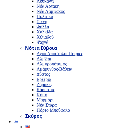
Λευκαντί
Νέα Αρτάκη
Νέα Λάμψακος
Πολιτικά
Στενή
Φύλλα
Χαλκίδα
Χιλιαδού
Ψαχνά
Νότια Εύβοια
Άγιοι Απόστολοι Πετριές
Αλιβέρι
Αλμυροπόταμος
Αμάρυνθος-Βάθεια
Δύστος
Ερέτρια
Ζάρακες
Κάρυστος
Κύμη
Μαρμάρι
Νέα Στύρα
Πόρτο Μπούφαλο
Σκύρος