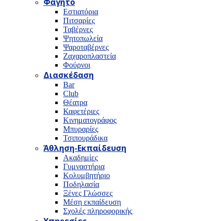
Φαγητό
Εστιατόρια
Πιτσαρίες
Ταβέρνες
Ψητοπωλεία
Ψαροταβέρνες
Ζαχαροπλαστεία
Φούρνοι
Διασκέδαση
Bar
Club
Θέατρα
Καφετέριες
Κινηματογράφος
Μπυραρίες
Τσιπουράδικα
Άθληση-Εκπαίδευση
Ακαδημίες
Γυμναστήρια
Κολυμβητήριο
Ποδηλασία
Ξένες Γλώσσες
Μέση εκπαίδευση
Σχολές πληροφορικής