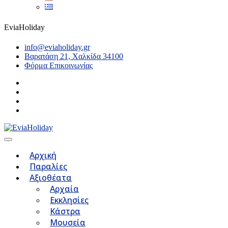
EviaHoliday
info@eviaholiday.gr
Βαρατάση 21, Χαλκίδα 34100
Φόρμα Επικοινωνίας
Αρχική
Παραλίες
Αξιοθέατα
Αρχαία
Εκκλησίες
Κάστρα
Μουσεία