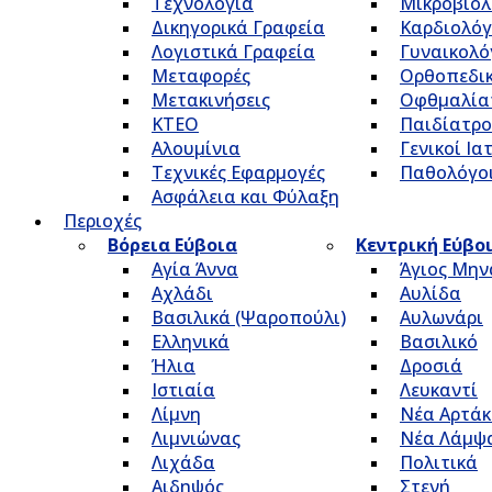
Τεχνολογία
Μικροβιολ
Δικηγορικά Γραφεία
Καρδιολόγ
Λογιστικά Γραφεία
Γυναικολό
Μεταφορές
Ορθοπεδικ
Μετακινήσεις
Οφθμαλία
ΚΤΕΟ
Παιδίατρο
Αλουμίνια
Γενικοί Ια
Τεχνικές Εφαρμογές
Παθολόγο
Ασφάλεια και Φύλαξη
Περιοχές
Βόρεια Εύβοια
Κεντρική Εύβο
Αγία Άννα
Άγιος Μην
Αχλάδι
Αυλίδα
Βασιλικά (Ψαροπούλι)
Αυλωνάρι
Ελληνικά
Βασιλικό
Ήλια
Δροσιά
Ιστιαία
Λευκαντί
Λίμνη
Νέα Αρτάκ
Λιμνιώνας
Νέα Λάμψ
Λιχάδα
Πολιτικά
Αιδηψός
Στενή