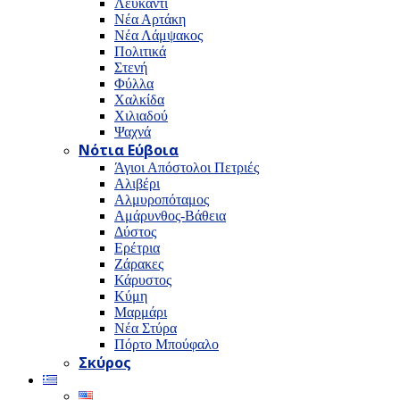
Λευκαντί
Νέα Αρτάκη
Νέα Λάμψακος
Πολιτικά
Στενή
Φύλλα
Χαλκίδα
Χιλιαδού
Ψαχνά
Νότια Εύβοια
Άγιοι Απόστολοι Πετριές
Αλιβέρι
Αλμυροπόταμος
Αμάρυνθος-Βάθεια
Δύστος
Ερέτρια
Ζάρακες
Κάρυστος
Κύμη
Μαρμάρι
Νέα Στύρα
Πόρτο Μπούφαλο
Σκύρος