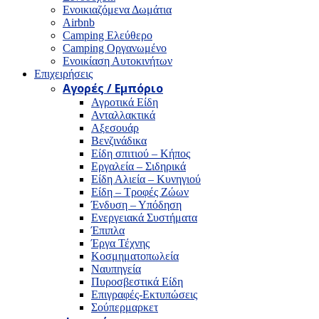
Ενοικιαζόμενα Δωμάτια
Airbnb
Camping Ελεύθερο
Camping Οργανωμένο
Ενοικίαση Αυτοκινήτων
Επιχειρήσεις
Αγορές / Εμπόριο
Αγροτικά Είδη
Ανταλλακτικά
Αξεσουάρ
Βενζινάδικα
Είδη σπιτιού – Κήπος
Εργαλεία – Σιδηρικά
Είδη Αλιεία – Κυνηγιού
Είδη – Τροφές Ζώων
Ένδυση – Υπόδηση
Ενεργειακά Συστήματα
Έπιπλα
Έργα Τέχνης
Κοσμηματοπωλεία
Ναυπηγεία
Πυροσβεστικά Είδη
Επιγραφές-Εκτυπώσεις
Σούπερμαρκετ