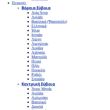
Περιοχές
Βόρεια Εύβοια
Αγία Άννα
Αχλάδι
Βασιλικά (Ψαροπούλι)
Ελληνικά
Ήλια
Ιστιαία
Λίμνη
Λιμνιώνας
Λιχάδα
Αιδηψός
Μαντούδι
Πευκί
Πήλι
Προκόπι
Ροβιές
Σηπιάδα
Κεντρική Εύβοια
Άγιος Μηνάς
Αυλίδα
Αυλωνάρι
Βασιλικό
Δροσιά