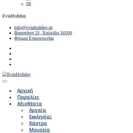
EviaHoliday
info@eviaholiday.gr
Βαρατάση 21, Χαλκίδα 34100
Φόρμα Επικοινωνίας
Αρχική
Παραλίες
Αξιοθέατα
Αρχαία
Εκκλησίες
Κάστρα
Μουσεία