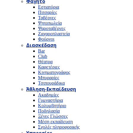
Φαγητό
Εστιατόρια
Πιτσαρίες
Ταβέρνες
Ψητοπωλεία
Ψαροταβέρνες
Ζαχαροπλαστεία
Φούρνοι
Διασκέδαση
Bar
Club
Θέατρα
Καφετέριες
Κινηματογράφος
Μπυραρίες
Τσιπουράδικα
Άθληση-Εκπαίδευση
Ακαδημίες
Γυμναστήρια
Κολυμβητήριο
Ποδηλασία
Ξένες Γλώσσες
Μέση εκπαίδευση
Σχολές πληροφορικής