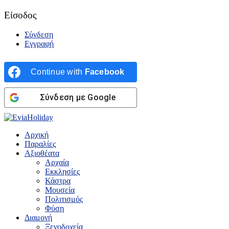
Είσοδος
Σύνδεση
Εγγραφή
Continue with
Facebook
Σύνδεση με Google
Αρχική
Παραλίες
Αξιοθέατα
Αρχαία
Εκκλησίες
Κάστρα
Μουσεία
Πολιτισμός
Φύση
Διαμονή
Ξενοδοχεία