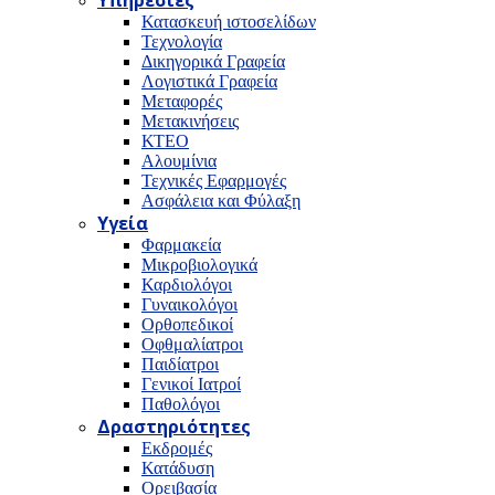
Υπηρεσίες
Κατασκευή ιστοσελίδων
Τεχνολογία
Δικηγορικά Γραφεία
Λογιστικά Γραφεία
Μεταφορές
Μετακινήσεις
ΚΤΕΟ
Αλουμίνια
Τεχνικές Εφαρμογές
Ασφάλεια και Φύλαξη
Υγεία
Φαρμακεία
Μικροβιολογικά
Καρδιολόγοι
Γυναικολόγοι
Ορθοπεδικοί
Οφθμαλίατροι
Παιδίατροι
Γενικοί Ιατροί
Παθολόγοι
Δραστηριότητες
Εκδρομές
Κατάδυση
Ορειβασία