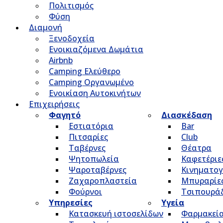
Πολιτισμός
Φύση
Διαμονή
Ξενοδοχεία
Ενοικιαζόμενα Δωμάτια
Airbnb
Camping Ελεύθερο
Camping Οργανωμένο
Ενοικίαση Αυτοκινήτων
Επιχειρήσεις
Φαγητό
Διασκέδαση
Εστιατόρια
Bar
Πιτσαρίες
Club
Ταβέρνες
Θέατρα
Ψητοπωλεία
Καφετέριε
Ψαροταβέρνες
Κινηματο
Ζαχαροπλαστεία
Μπυραρίε
Φούρνοι
Τσιπουρά
Υπηρεσίες
Υγεία
Κατασκευή ιστοσελίδων
Φαρμακεί