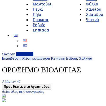
Μαντούδι
Φύλλα
Πευκί
Χαλκίδα
Πήλι
Χιλιαδού
Προκόπι
Ψαχνά
Ροβιές
Σηπιάδα
Σύνδεση
Επιχείρηση
Εκπαίδευση
,
Μέση εκπαίδευση
Κεντρική Εύβοια
,
Χαλκίδα
ΟΡΟΣΗΜΟ ΒΙΟΛΟΓΙΑΣ
Αβάντων 47
Προσθέστε στα Αγαπημένα
Δείτε όλες τις Φωτογραφίες