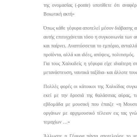
της ονομασίας (-ponte) υποτίθετε ότι αναφ
Βοιωτική ακτή»
Όπως κάθε γέφυρα αποτελεί μέσον διάβασης α
αυτής επιτυγχάνεται τόσο η συγκοινωνία των 
και παίρνει. Αναπτύσσεται το εμπόριο, ανταλλ
προϊόντα, αλλά και ιδέες, απόψεις, πολιτισμός.
Για τους Χαλκιδείς η γέφυρα είχε ιδιαίτερη 
μετανάστευση, ναυτικά ταξίδια- και άλλοτε του
Πολλές φορές οι κάτοικοι της Χαλκίδας συγκ
εκεί με την δροσιά της θαλάσσιας αύρας, τι
εβδομάδα με μουσική που έπαιζε «η Μουσικ
οργάνων με αρχιμουσικό τέλειον εις τας γνώ
τεμαχίων …»
Άλλωστε η Γέφυρα πάντα αποτελούσε το χα