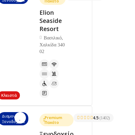
Πακέτο
Elion
Seaside
Resort
Βασιλικό,
Χαλκίδα 340
02
Κλειστά
Διαμονή,
Premium
4.5
(1402)
Ξενοδοχεία
Πακέτο
Ξενοδοχείο