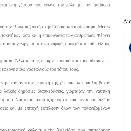
έρεται στη γέφυρα που ένωνε την πόλη με την αντίπερα
Δι
πό την Βοιωτική ακτή στην Εύβοια και αντίστροφα. Μέσω
αυτοκινήτων, όσο και η επικοινωνία των ανθρώπων. Φέρνει
άσσονται γεωργικά, κτηνοτροφικά, ορυκτά και κάθε είδους
σημασία. Άλλοτε τους έπαιρνε μακριά και τους πίκραινε –
ς έφερνε πίσω νοσταλγούς του τόπου τους.
εντρώνονταν στην περιοχή της γέφυρας και απολάμβαναν
ς λαϊκές δημόσιες διασκεδάσεις, γιόρταζαν την ναυτική
ή του Ναυτικού απαρτιζόμενη εκ τριάκοντα και πλέον
σεις και με επιτυχή εκτέλεσιν όλων των παιανιζομένων
ρακτηριστικό γνώρισμα της Χαλκίδας, που αποτελούσε