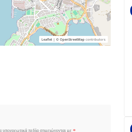
Leaflet
| ©
OpenStreetMap
contributors
*
α υποχρεωτικά πεδία σημειώνονται με