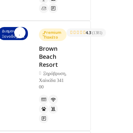
Διαμονή,
Premium
4.3
(1381)
Ξενοδοχεία
Πακέτο
Brown
Beach
Resort
Ξηρόβρυση,
Χαλκίδα 341
00