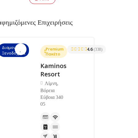
αφημιζόμενες Επιχειρήσεις
Διαμονή,
Premium
4.6
(338)
Ξενοδοχεία
Πακέτο
Kaminos
Resort
Λίμνη,
Βόρεια
Εύβοια 340
05