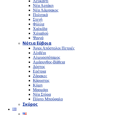
Λευκαντί
Νέα Αρτάκη
Νέα Λάμψακος
Πολιτικά
Στενή
Φύλλα
Χαλκίδα
Χιλιαδού
Ψαχνά
Νότια Εύβοια
Άγιοι Απόστολοι Πετριές
Αλιβέρι
Αλμυροπόταμος
Αμάρυνθος-Βάθεια
Δύστος
Ερέτρια
Ζάρακες
Κάρυστος
Κύμη
Μαρμάρι
Νέα Στύρα
Πόρτο Μπούφαλο
Σκύρος