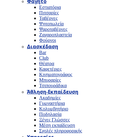
Φαγητό
Εστιατόρια
Πιτσαρίες
Ταβέρνες
Ψητοπωλεία
Ψαροταβέρνες
Ζαχαροπλαστεία
Φούρνοι
Διασκέδαση
Bar
Club
Θέατρα
Καφετέριες
Κινηματογράφος
Μπυραρίες
Τσιπουράδικα
Άθληση-Εκπαίδευση
Ακαδημίες
Γυμναστήρια
Κολυμβητήριο
Ποδηλασία
Ξένες Γλώσσες
Μέση εκπαίδευση
Σχολές πληροφορικής