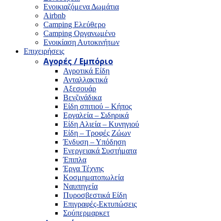
Ενοικιαζόμενα Δωμάτια
Airbnb
Camping Ελεύθερο
Camping Οργανωμένο
Ενοικίαση Αυτοκινήτων
Επιχειρήσεις
Αγορές / Εμπόριο
Αγροτικά Είδη
Ανταλλακτικά
Αξεσουάρ
Βενζινάδικα
Είδη σπιτιού – Κήπος
Εργαλεία – Σιδηρικά
Είδη Αλιεία – Κυνηγιού
Είδη – Τροφές Ζώων
Ένδυση – Υπόδηση
Ενεργειακά Συστήματα
Έπιπλα
Έργα Τέχνης
Κοσμηματοπωλεία
Ναυπηγεία
Πυροσβεστικά Είδη
Επιγραφές-Εκτυπώσεις
Σούπερμαρκετ