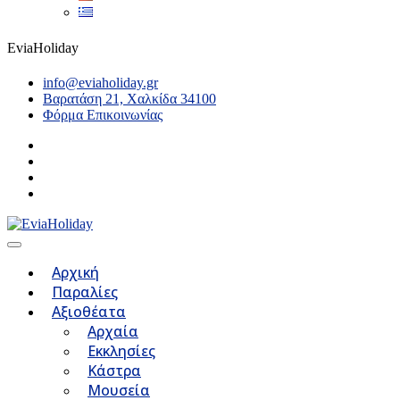
EviaHoliday
info@eviaholiday.gr
Βαρατάση 21, Χαλκίδα 34100
Φόρμα Επικοινωνίας
Αρχική
Παραλίες
Αξιοθέατα
Αρχαία
Εκκλησίες
Κάστρα
Μουσεία