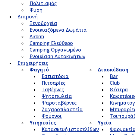
Πολιτισμός
Φύση
Διαμονή
Ξενοδοχεία
Ενοικιαζόμενα Δωμάτια
Airbnb
Camping Ελεύθερο
Camping Οργανωμένο
Ενοικίαση Αυτοκινήτων
Επιχειρήσεις
Φαγητό
Διασκέδαση
Εστιατόρια
Bar
Πιτσαρίες
Club
Ταβέρνες
Θέατρα
Ψητοπωλεία
Καφετέριε
Ψαροταβέρνες
Κινηματο
Ζαχαροπλαστεία
Μπυραρίε
Φούρνοι
Τσιπουρά
Υπηρεσίες
Υγεία
Κατασκευή ιστοσελίδων
Φαρμακεί