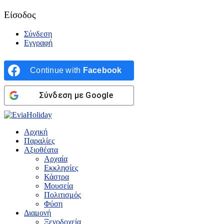
Είσοδος
Σύνδεση
Εγγραφή
Continue with
Facebook
Σύνδεση με Google
Αρχική
Παραλίες
Αξιοθέατα
Αρχαία
Εκκλησίες
Κάστρα
Μουσεία
Πολιτισμός
Φύση
Διαμονή
Ξενοδοχεία