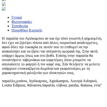
Γενικά
Φωτογραφίες
Τοποθεσία
Προσθήκη Κριτικής
Η παραλία του Αγιόκαμπου αν και όχι τόσο γνωστή ή φημισμένη,
δεν έχει να ζηλέψει τίποτα από άλλες τουριστικά αναδειγμένες,
αφού δίνει την ευκαιρία σε αυτόν που το επιθυμεί να την
ανακαλύψει και να ζήσει την απέραντη ομορφιά της. Στην ακτή
υπάρχει άμμος όπως και στο βυθό. Επίσης στην παραλία θα
συναντήσετε ταβερνάκια και καφετέριες όπου μπορείτε να
απολαύσετε το φαγητό ή τον καφέ σας. Εάν θελήσετε να μείνετε
υπάρχουν ενοικιαζόμενα δωμάτια και γκαρσονιέρες με τη
χαρακτηριστική φιλοξενία των ιδιοκτητών τους.
παραλίες,μπάνιο, Αγιόκαμπος, Agiokampos, Λουτρά Αιδηψού,
Loutra Edipsou, θάλασσα,παραλία, εύβοια, paralia, thalassa, evia”