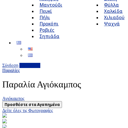
Μαντούδι
Φύλλα
Πευκί
Χαλκίδα
Πήλι
Χιλιαδού
Προκόπι
Ψαχνά
Ροβιές
Σηπιάδα
Σύνδεση
Επιχείρηση
Παραλίες
Παραλία Αγιόκαμπος
Αγιόκαμπος
Προσθέστε στα Αγαπημένα
Δείτε όλες τις Φωτογραφίες