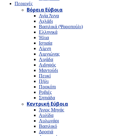
Περιοχές
Βόρεια Εύβοια
Αγία Άννα
Αχλάδι
Βασιλικά (Ψαροπούλι)
Ελληνικά
Ήλια
Ιστιαία
Λίμνη
Λιμνιώνας
Λιχάδα
Αιδηψός
Μαντούδι
Πευκί
Πήλι
Προκόπι
Ροβιές
Σηπιάδα
Κεντρική Εύβοια
Άγιος Μηνάς
Αυλίδα
Αυλωνάρι
Βασιλικό
Δροσιά