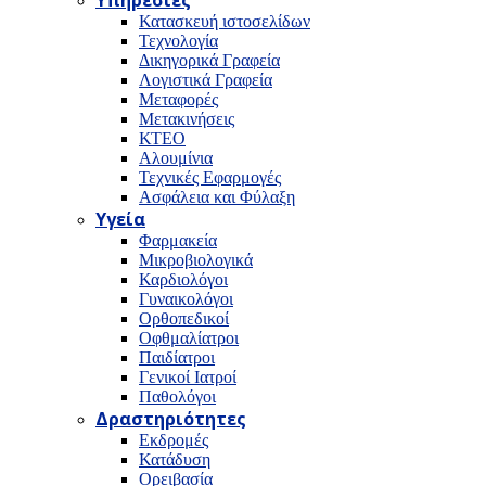
Υπηρεσίες
Κατασκευή ιστοσελίδων
Τεχνολογία
Δικηγορικά Γραφεία
Λογιστικά Γραφεία
Μεταφορές
Μετακινήσεις
ΚΤΕΟ
Αλουμίνια
Τεχνικές Εφαρμογές
Ασφάλεια και Φύλαξη
Υγεία
Φαρμακεία
Μικροβιολογικά
Καρδιολόγοι
Γυναικολόγοι
Ορθοπεδικοί
Οφθμαλίατροι
Παιδίατροι
Γενικοί Ιατροί
Παθολόγοι
Δραστηριότητες
Εκδρομές
Κατάδυση
Ορειβασία