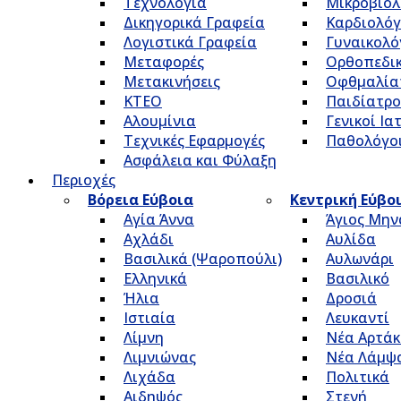
Τεχνολογία
Μικροβιολ
Δικηγορικά Γραφεία
Καρδιολόγ
Λογιστικά Γραφεία
Γυναικολό
Μεταφορές
Ορθοπεδικ
Μετακινήσεις
Οφθμαλία
ΚΤΕΟ
Παιδίατρο
Αλουμίνια
Γενικοί Ια
Τεχνικές Εφαρμογές
Παθολόγο
Ασφάλεια και Φύλαξη
Περιοχές
Βόρεια Εύβοια
Κεντρική Εύβο
Αγία Άννα
Άγιος Μην
Αχλάδι
Αυλίδα
Βασιλικά (Ψαροπούλι)
Αυλωνάρι
Ελληνικά
Βασιλικό
Ήλια
Δροσιά
Ιστιαία
Λευκαντί
Λίμνη
Νέα Αρτάκ
Λιμνιώνας
Νέα Λάμψ
Λιχάδα
Πολιτικά
Αιδηψός
Στενή