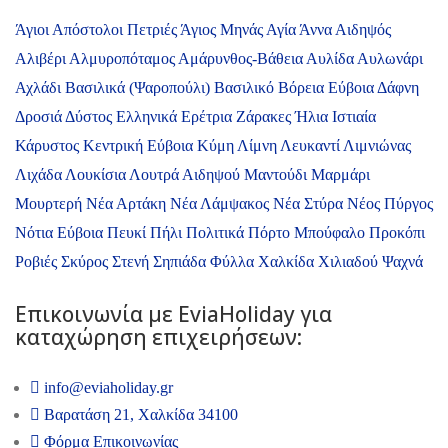
Άγιοι Απόστολοι Πετριές
Άγιος Μηνάς
Αγία Άννα
Αιδηψός
Αλιβέρι
Αλμυροπόταμος
Αμάρυνθος-Βάθεια
Αυλίδα
Αυλωνάρι
Αχλάδι
Βασιλικά (Ψαροπούλι)
Βασιλικό
Βόρεια Εύβοια
Δάφνη
Δροσιά
Δύστος
Ελληνικά
Ερέτρια
Ζάρακες
Ήλια
Ιστιαία
Κάρυστος
Κεντρική Εύβοια
Κύμη
Λίμνη
Λευκαντί
Λιμνιώνας
Λιχάδα
Λουκίσια
Λουτρά Αιδηψού
Μαντούδι
Μαρμάρι
Μουρτερή
Νέα Αρτάκη
Νέα Λάμψακος
Νέα Στύρα
Νέος Πύργος
Νότια Εύβοια
Πευκί
Πήλι
Πολιτικά
Πόρτο Μπούφαλο
Προκόπι
Ροβιές
Σκύρος
Στενή
Σηπιάδα
Φύλλα
Χαλκίδα
Χιλιαδού
Ψαχνά
Επικοινωνία με ΕviaHoliday για
καταχώρηση επιχειρήσεων:
info@eviaholiday.gr
Βαρατάση 21, Χαλκίδα 34100
Φόρμα Επικοινωνίας