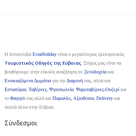
H Ιστοσελίδα
EviaHoliday
είναι ο μεγαλύτερος ηλεκτρονικός
Τουριστικός Οδηγός της Εύβοιας
. Στόχος μας είναι να
βοηθήσουμε στην εύκολη αναζήτηση σε
Ξενοδοχεία
και
Ενοικιαζόμενα Δωμάτια
για την
Διαμονή
σας, αλλά και
Εστιατόρια
,
Ταβέρνες
,
Ψητοπωλεία
,
Ψαροταβέρνες-Ουζερί
για
το
Φαγητό
σας αλλά και
Παραλίες
,
Αξιοθέατα
,
Delivery
και
πολλά άλλα στην Εύβοια.
Σύνδεσμοι