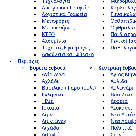
Τεχνολογία
Μικροβιολ
Δικηγορικά Γραφεία
Καρδιολόγ
Λογιστικά Γραφεία
Γυναικολό
Μεταφορές
Ορθοπεδικ
Μετακινήσεις
Οφθμαλία
ΚΤΕΟ
Παιδίατρο
Αλουμίνια
Γενικοί Ια
Τεχνικές Εφαρμογές
Παθολόγο
Ασφάλεια και Φύλαξη
Περιοχές
Βόρεια Εύβοια
Κεντρική Εύβο
Αγία Άννα
Άγιος Μην
Αχλάδι
Αυλίδα
Βασιλικά (Ψαροπούλι)
Αυλωνάρι
Ελληνικά
Βασιλικό
Ήλια
Δροσιά
Ιστιαία
Λευκαντί
Λίμνη
Νέα Αρτάκ
Λιμνιώνας
Νέα Λάμψ
Λιχάδα
Πολιτικά
Αιδηψός
Στενή