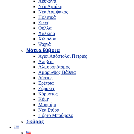
Λευκαντί
Νέα Αρτάκη
Νέα Λάμψακος
Πολιτικά
Στενή
Φύλλα
Χαλκίδα
Χιλιαδού
Ψαχνά
Νότια Εύβοια
Άγιοι Απόστολοι Πετριές
Αλιβέρι
Αλμυροπόταμος
Αμάρυνθος-Βάθεια
Δύστος
Ερέτρια
Ζάρακες
Κάρυστος
Κύμη
Μαρμάρι
Νέα Στύρα
Πόρτο Μπούφαλο
Σκύρος