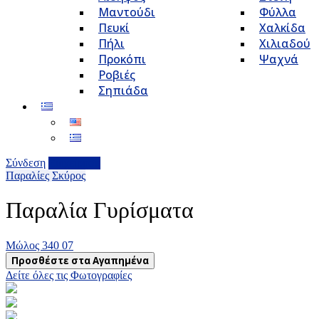
Μαντούδι
Φύλλα
Πευκί
Χαλκίδα
Πήλι
Χιλιαδού
Προκόπι
Ψαχνά
Ροβιές
Σηπιάδα
Σύνδεση
Επιχείρηση
Παραλίες
Σκύρος
Παραλία Γυρίσματα
Μώλος 340 07
Προσθέστε στα Αγαπημένα
Δείτε όλες τις Φωτογραφίες