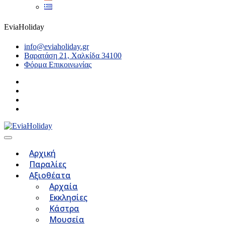
EviaHoliday
info@eviaholiday.gr
Βαρατάση 21, Χαλκίδα 34100
Φόρμα Επικοινωνίας
Αρχική
Παραλίες
Αξιοθέατα
Αρχαία
Εκκλησίες
Κάστρα
Μουσεία