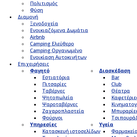
Πολιτισμός
Φύση
Διαμονή
Ξενοδοχεία
Ενοικιαζόμενα Δωμάτια
Airbnb
Camping Ελεύθερο
Camping Οργανωμένο
Ενοικίαση Αυτοκινήτων
Επιχειρήσεις
Φαγητό
Διασκέδαση
Εστιατόρια
Bar
Πιτσαρίες
Club
Ταβέρνες
Θέατρα
Ψητοπωλεία
Καφετέριε
Ψαροταβέρνες
Κινηματο
Ζαχαροπλαστεία
Μπυραρίε
Φούρνοι
Τσιπουρά
Υπηρεσίες
Υγεία
Κατασκευή ιστοσελίδων
Φαρμακεί