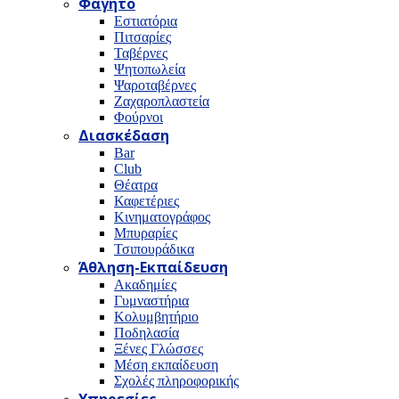
Φαγητό
Εστιατόρια
Πιτσαρίες
Ταβέρνες
Ψητοπωλεία
Ψαροταβέρνες
Ζαχαροπλαστεία
Φούρνοι
Διασκέδαση
Bar
Club
Θέατρα
Καφετέριες
Κινηματογράφος
Μπυραρίες
Τσιπουράδικα
Άθληση-Εκπαίδευση
Ακαδημίες
Γυμναστήρια
Κολυμβητήριο
Ποδηλασία
Ξένες Γλώσσες
Μέση εκπαίδευση
Σχολές πληροφορικής