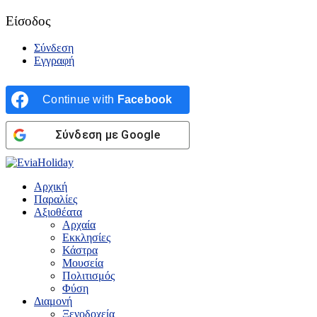
Είσοδος
Σύνδεση
Εγγραφή
Continue with
Facebook
Σύνδεση με Google
Αρχική
Παραλίες
Αξιοθέατα
Αρχαία
Εκκλησίες
Κάστρα
Μουσεία
Πολιτισμός
Φύση
Διαμονή
Ξενοδοχεία