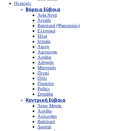
Περιοχές
Βόρεια Εύβοια
Αγία Άννα
Αχλάδι
Βασιλικά (Ψαροπούλι)
Ελληνικά
Ήλια
Ιστιαία
Λίμνη
Λιμνιώνας
Λιχάδα
Αιδηψός
Μαντούδι
Πευκί
Πήλι
Προκόπι
Ροβιές
Σηπιάδα
Κεντρική Εύβοια
Άγιος Μηνάς
Αυλίδα
Αυλωνάρι
Βασιλικό
Δροσιά