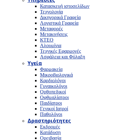
Υπηρεσίες
Κατασκευή ιστοσελίδων
Τεχνολογία
Δικηγορικά Γραφεία
Λογιστικά Γραφεία
Μεταφορές
Μετακινήσεις
ΚΤΕΟ
Αλουμίνια
Τεχνικές Εφαρμογές
Ασφάλεια και Φύλαξη
Υγεία
Φαρμακεία
Μικροβιολογικά
Καρδιολόγοι
Γυναικολόγοι
Ορθοπεδικοί
Οφθμαλίατροι
Παιδίατροι
Γενικοί Ιατροί
Παθολόγοι
Δραστηριότητες
Εκδρομές
Κατάδυση
Ορειβασία