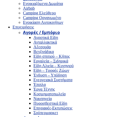
Ενοικιαζόμενα Δωμάτια
Airbnb
Camping Ελεύθερο
Camping Οργανωμένο
Ενοικίαση Αυτοκινήτων
Επιχειρήσεις
Αγορές / Εμπόριο
Αγροτικά Είδη
Ανταλλακτικά
Αξεσουάρ
Βενζινάδικα
Είδη σπιτιού – Κήπος
Εργαλεία – Σιδηρικά
Είδη Αλιεία – Κυνηγιού
Είδη – Τροφές Ζώων
Ένδυση – Υπόδηση
Ενεργειακά Συστήματα
Έπιπλα
Έργα Τέχνης
Κοσμηματοπωλεία
Ναυπηγεία
Πυροσβεστικά Είδη
Επιγραφές-Εκτυπώσεις
Σούπερμαρκετ