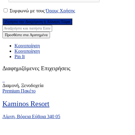
Συμφωνώ με τους
Όρους Χρήσης
Ζητήστε την Διαχείριση ή Αλλαγές Τώρα
Προσθέστε στα Αγαπημένα
Κοινοποίηση
Κοινοποίηση
Pin It
Διαφημιζόμενες Επιχειρήσεις
Διαμονή, Ξενοδοχεία
Premium Πακέτο
Kaminos Resort
Λίμνη, Βόρεια Εύβοια 340 05