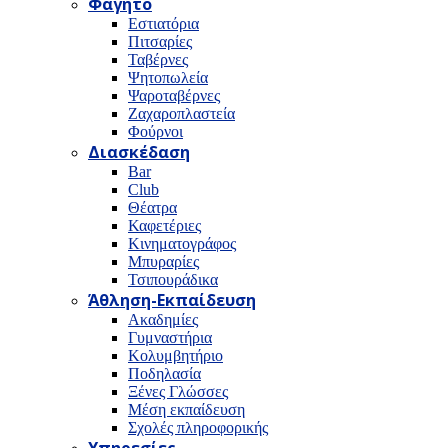
Φαγητό
Εστιατόρια
Πιτσαρίες
Ταβέρνες
Ψητοπωλεία
Ψαροταβέρνες
Ζαχαροπλαστεία
Φούρνοι
Διασκέδαση
Bar
Club
Θέατρα
Καφετέριες
Κινηματογράφος
Μπυραρίες
Τσιπουράδικα
Άθληση-Εκπαίδευση
Ακαδημίες
Γυμναστήρια
Κολυμβητήριο
Ποδηλασία
Ξένες Γλώσσες
Μέση εκπαίδευση
Σχολές πληροφορικής