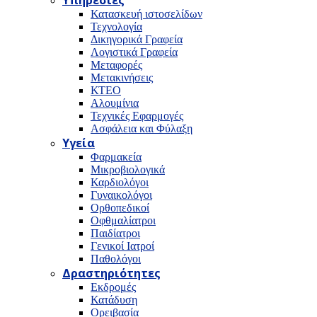
Υπηρεσίες
Κατασκευή ιστοσελίδων
Τεχνολογία
Δικηγορικά Γραφεία
Λογιστικά Γραφεία
Μεταφορές
Μετακινήσεις
ΚΤΕΟ
Αλουμίνια
Τεχνικές Εφαρμογές
Ασφάλεια και Φύλαξη
Υγεία
Φαρμακεία
Μικροβιολογικά
Καρδιολόγοι
Γυναικολόγοι
Ορθοπεδικοί
Οφθμαλίατροι
Παιδίατροι
Γενικοί Ιατροί
Παθολόγοι
Δραστηριότητες
Εκδρομές
Κατάδυση
Ορειβασία