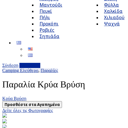
Μαντούδι
Φύλλα
Πευκί
Χαλκίδα
Πήλι
Χιλιαδού
Προκόπι
Ψαχνά
Ροβιές
Σηπιάδα
Σύνδεση
Επιχείρηση
Camping Ελεύθερο
,
Παραλίες
Παραλία Κρύα Βρύση
Κρύα Βρύση
Προσθέστε στα Αγαπημένα
Δείτε όλες τις Φωτογραφίες