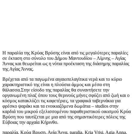
Η παραλία της Κρύας Βρύσης είναι από τις μεγαλύτερες παραλίες
σε έκταση στο σύνολο του Δήμου Μαντουδίου – Λίμνης – Αγίας
Άννας και θεωρείται ως η νότια προέκταση της διάσημης παραλίας
της Αγίας Άννας.
Βρέχεται από τα παγωμένα αιγαιοπελαγίτικα νερά και το κύριο
χαρακτηριστικό της είναι η πλούσια άμμος και μέσα στη
θάλασσα.Στην είσοδο της παραλίας θα συναντήσετε την
οργανωμένη πλαζ όπου τους θερινούς μήνες σφύζει από ζωή και ο
κόσμος κατακλύζει τις καφετέριες, τα γραφικά ταβερνάκια για
φρέσκο ψαράκι και τα ενοικιαζόμενα δωμάτια – studios στην
καρδιά του μικρού εξελισσομένου παραθεριστικού οικισμού Κρύα
Βρύση που ταυτίζεται με μια από της σημαντικότερες πόλεις της
Εύβοιας την αρχαία Κήρινθο.
παραλία, Κρύα Βρυση, Αγία Άννα, paralia, Kria Vrisi, Agia Anna,