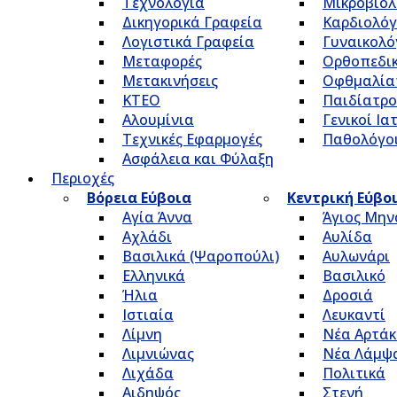
Τεχνολογία
Μικροβιολ
Δικηγορικά Γραφεία
Καρδιολόγ
Λογιστικά Γραφεία
Γυναικολό
Μεταφορές
Ορθοπεδικ
Μετακινήσεις
Οφθμαλία
ΚΤΕΟ
Παιδίατρο
Αλουμίνια
Γενικοί Ια
Τεχνικές Εφαρμογές
Παθολόγο
Ασφάλεια και Φύλαξη
Περιοχές
Βόρεια Εύβοια
Κεντρική Εύβο
Αγία Άννα
Άγιος Μην
Αχλάδι
Αυλίδα
Βασιλικά (Ψαροπούλι)
Αυλωνάρι
Ελληνικά
Βασιλικό
Ήλια
Δροσιά
Ιστιαία
Λευκαντί
Λίμνη
Νέα Αρτάκ
Λιμνιώνας
Νέα Λάμψ
Λιχάδα
Πολιτικά
Αιδηψός
Στενή