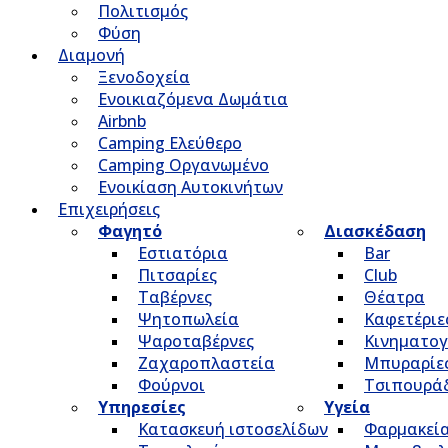
Πολιτισμός
Φύση
Διαμονή
Ξενοδοχεία
Ενοικιαζόμενα Δωμάτια
Airbnb
Camping Ελεύθερο
Camping Οργανωμένο
Ενοικίαση Αυτοκινήτων
Επιχειρήσεις
Φαγητό
Διασκέδαση
Εστιατόρια
Bar
Πιτσαρίες
Club
Ταβέρνες
Θέατρα
Ψητοπωλεία
Καφετέριε
Ψαροταβέρνες
Κινηματο
Ζαχαροπλαστεία
Μπυραρίε
Φούρνοι
Τσιπουρά
Υπηρεσίες
Υγεία
Κατασκευή ιστοσελίδων
Φαρμακεί