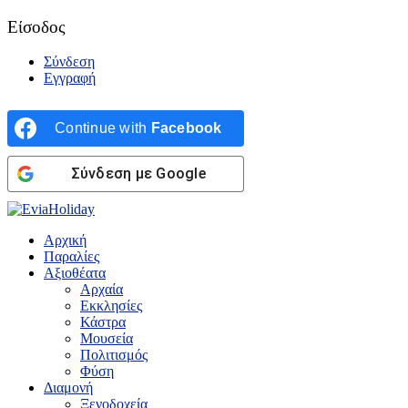
Είσοδος
Σύνδεση
Εγγραφή
Continue with
Facebook
Σύνδεση με Google
Αρχική
Παραλίες
Αξιοθέατα
Αρχαία
Εκκλησίες
Κάστρα
Μουσεία
Πολιτισμός
Φύση
Διαμονή
Ξενοδοχεία