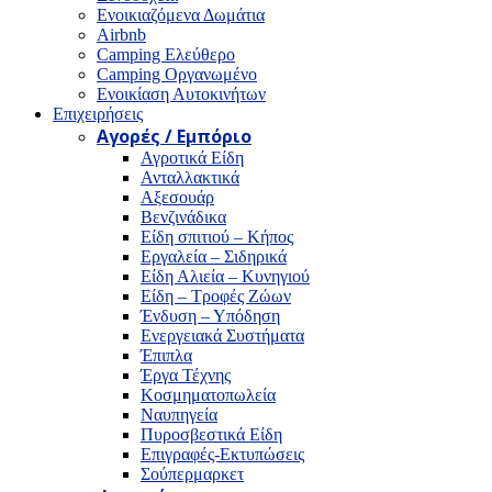
Ενοικιαζόμενα Δωμάτια
Airbnb
Camping Ελεύθερο
Camping Οργανωμένο
Ενοικίαση Αυτοκινήτων
Επιχειρήσεις
Αγορές / Εμπόριο
Αγροτικά Είδη
Ανταλλακτικά
Αξεσουάρ
Βενζινάδικα
Είδη σπιτιού – Κήπος
Εργαλεία – Σιδηρικά
Είδη Αλιεία – Κυνηγιού
Είδη – Τροφές Ζώων
Ένδυση – Υπόδηση
Ενεργειακά Συστήματα
Έπιπλα
Έργα Τέχνης
Κοσμηματοπωλεία
Ναυπηγεία
Πυροσβεστικά Είδη
Επιγραφές-Εκτυπώσεις
Σούπερμαρκετ