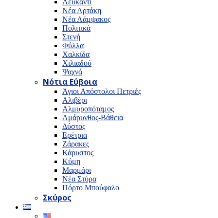
Λευκαντί
Νέα Αρτάκη
Νέα Λάμψακος
Πολιτικά
Στενή
Φύλλα
Χαλκίδα
Χιλιαδού
Ψαχνά
Νότια Εύβοια
Άγιοι Απόστολοι Πετριές
Αλιβέρι
Αλμυροπόταμος
Αμάρυνθος-Βάθεια
Δύστος
Ερέτρια
Ζάρακες
Κάρυστος
Κύμη
Μαρμάρι
Νέα Στύρα
Πόρτο Μπούφαλο
Σκύρος