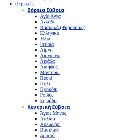
Περιοχές
Βόρεια Εύβοια
Αγία Άννα
Αχλάδι
Βασιλικά (Ψαροπούλι)
Ελληνικά
Ήλια
Ιστιαία
Λίμνη
Λιμνιώνας
Λιχάδα
Αιδηψός
Μαντούδι
Πευκί
Πήλι
Προκόπι
Ροβιές
Σηπιάδα
Κεντρική Εύβοια
Άγιος Μηνάς
Αυλίδα
Αυλωνάρι
Βασιλικό
Δροσιά