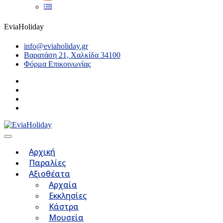
EviaHoliday
info@eviaholiday.gr
Βαρατάση 21, Χαλκίδα 34100
Φόρμα Επικοινωνίας
Αρχική
Παραλίες
Αξιοθέατα
Αρχαία
Εκκλησίες
Κάστρα
Μουσεία