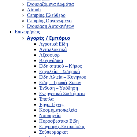
Ενοικιαζόμενα Δωμάτια
Airbnb
Camping Ελεύθερο
Camping Οργανωμένο
Ενοικίαση Αυτοκινήτων
Επιχειρήσεις
Αγορές / Εμπόριο
Αγροτικά Είδη
Ανταλλακτικά
Αξεσουάρ
Βενζινάδικα
Είδη σπιτιού – Κήπος
Εργαλεία – Σιδηρικά
Είδη Αλιεία – Κυνηγιού
Είδη – Τροφές Ζώων
Ένδυση – Υπόδηση
Ενεργειακά Συστήματα
Έπιπλα
Έργα Τέχνης
Κοσμηματοπωλεία
Ναυπηγεία
Πυροσβεστικά Είδη
Επιγραφές-Εκτυπώσεις
Σούπερμαρκετ