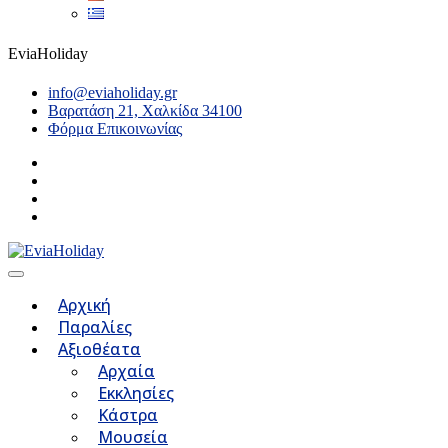
EviaHoliday
info@eviaholiday.gr
Βαρατάση 21, Χαλκίδα 34100
Φόρμα Επικοινωνίας
Αρχική
Παραλίες
Αξιοθέατα
Αρχαία
Εκκλησίες
Κάστρα
Μουσεία