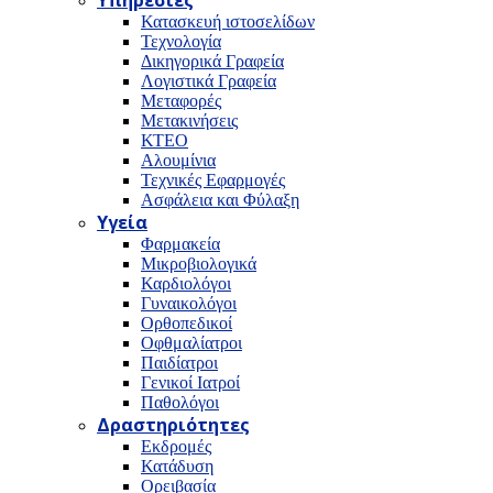
Υπηρεσίες
Κατασκευή ιστοσελίδων
Τεχνολογία
Δικηγορικά Γραφεία
Λογιστικά Γραφεία
Μεταφορές
Μετακινήσεις
ΚΤΕΟ
Αλουμίνια
Τεχνικές Εφαρμογές
Ασφάλεια και Φύλαξη
Υγεία
Φαρμακεία
Μικροβιολογικά
Καρδιολόγοι
Γυναικολόγοι
Ορθοπεδικοί
Οφθμαλίατροι
Παιδίατροι
Γενικοί Ιατροί
Παθολόγοι
Δραστηριότητες
Εκδρομές
Κατάδυση
Ορειβασία