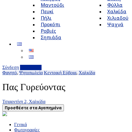
Μαντούδι
Φύλλα
Πευκί
Χαλκίδα
Πήλι
Χιλιαδού
Προκόπι
Ψαχνά
Ροβιές
Σηπιάδα
Σύνδεση
Επιχείρηση
Φαγητό
,
Ψητοπωλεία
Κεντρική Εύβοια
,
Χαλκίδα
Πας Γυρεύοντας
Τσιαρντίνη 2, Χαλκίδα
Προσθέστε στα Αγαπημένα
Γενικά
Φωτογραφίες