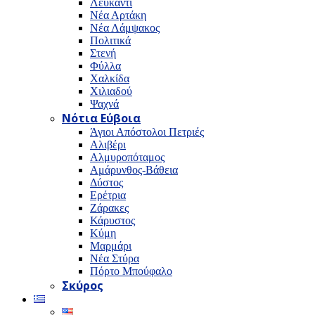
Λευκαντί
Νέα Αρτάκη
Νέα Λάμψακος
Πολιτικά
Στενή
Φύλλα
Χαλκίδα
Χιλιαδού
Ψαχνά
Νότια Εύβοια
Άγιοι Απόστολοι Πετριές
Αλιβέρι
Αλμυροπόταμος
Αμάρυνθος-Βάθεια
Δύστος
Ερέτρια
Ζάρακες
Κάρυστος
Κύμη
Μαρμάρι
Νέα Στύρα
Πόρτο Μπούφαλο
Σκύρος