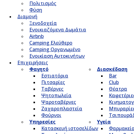
Πολιτισμός
Φύση
Διαμονή
Ξενοδοχεία
Ενοικιαζόμενα Δωμάτια
Airbnb
Camping Ελεύθερο
Camping Οργανωμένο
Ενοικίαση Αυτοκινήτων
Επιχειρήσεις
Φαγητό
Διασκέδαση
Εστιατόρια
Bar
Πιτσαρίες
Club
Ταβέρνες
Θέατρα
Ψητοπωλεία
Καφετέριε
Ψαροταβέρνες
Κινηματο
Ζαχαροπλαστεία
Μπυραρίε
Φούρνοι
Τσιπουρά
Υπηρεσίες
Υγεία
Κατασκευή ιστοσελίδων
Φαρμακεί