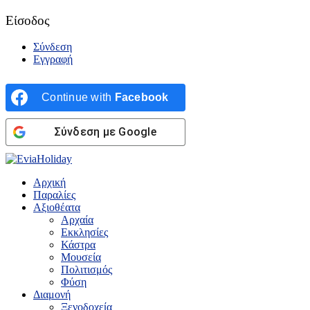
Είσοδος
Σύνδεση
Εγγραφή
Continue with
Facebook
Σύνδεση με Google
Αρχική
Παραλίες
Αξιοθέατα
Αρχαία
Εκκλησίες
Κάστρα
Μουσεία
Πολιτισμός
Φύση
Διαμονή
Ξενοδοχεία