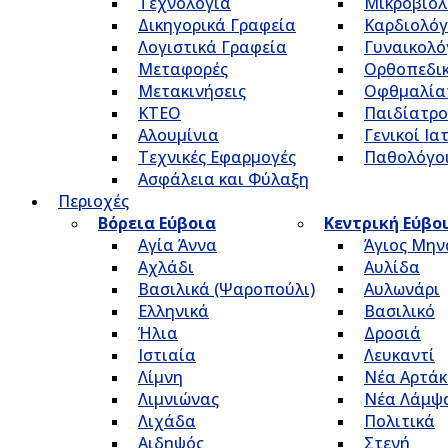
Τεχνολογία
Μικροβιολ
Δικηγορικά Γραφεία
Καρδιολόγ
Λογιστικά Γραφεία
Γυναικολό
Μεταφορές
Ορθοπεδικ
Μετακινήσεις
Οφθμαλία
ΚΤΕΟ
Παιδίατρο
Αλουμίνια
Γενικοί Ια
Τεχνικές Εφαρμογές
Παθολόγο
Ασφάλεια και Φύλαξη
Περιοχές
Βόρεια Εύβοια
Κεντρική Εύβο
Αγία Άννα
Άγιος Μην
Αχλάδι
Αυλίδα
Βασιλικά (Ψαροπούλι)
Αυλωνάρι
Ελληνικά
Βασιλικό
Ήλια
Δροσιά
Ιστιαία
Λευκαντί
Λίμνη
Νέα Αρτάκ
Λιμνιώνας
Νέα Λάμψ
Λιχάδα
Πολιτικά
Αιδηψός
Στενή