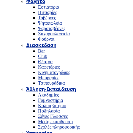
Φαγητό
Εστιατόρια
Πιτσαρίες
Ταβέρνες
Ψητοπωλεία
Ψαροταβέρνες
Ζαχαροπλαστεία
Φούρνοι
Διασκέδαση
Bar
Club
Θέατρα
Καφετέριες
Κινηματογράφος
Μπυραρίες
Τσιπουράδικα
Άθληση-Εκπαίδευση
Ακαδημίες
Γυμναστήρια
Κολυμβητήριο
Ποδηλασία
Ξένες Γλώσσες
Μέση εκπαίδευση
Σχολές πληροφορικής