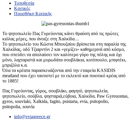
Τοποθεσία
Κριτικές
Προσθήκη Κριτικής
Το ψητοπωλείο Πας Γυρεύοντας κάνει θραύση από τις πρώτες
κιόλας μέρες, που άνοιξε στη Χαλκίδα…
Το ψητοπωλείο του Κώστα Μπουζαίου βρίσκεται στη παραλία της
Χαλκίδας, οδό Τζιαρντίνι 2 και «γεμίζει» καθημερινά από κόσμο,
που σπεύδει να απολαύσει τον καλύτερο γύρο της πόλης και όχι
μόνο, λαχταριστά και μυρωδάτα σουβλάκια, κοτόπουλο, μπιφτέκι,
μπριζόλα κ.α.
Όλα τα κρέατα παρασκευάζονται από την εταιρεία KASIDIS
meatland που έχει ταυτιστεί με το εκλεκτό και ποιοτικό κρέας από
το 1885!
Πας Γυρεύοντας, γύρος, σουβλάκι, φαγητό, ψητοπωλεία,
ψητοπωλείο, σούβλα, ψησταριά,εύβοια, Χαλκίδα, Paw Gyreuontas,
gyros, souvlaki, Xalkida, fagito, psistaria, evia, psitopolio,
psitopolia, souvla
info@eviagreece.gr