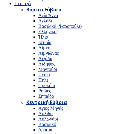
Περιοχές
Βόρεια Εύβοια
Αγία Άννα
Αχλάδι
Βασιλικά (Ψαροπούλι)
Ελληνικά
Ήλια
Ιστιαία
Λίμνη
Λιμνιώνας
Λιχάδα
Αιδηψός
Μαντούδι
Πευκί
Πήλι
Προκόπι
Ροβιές
Σηπιάδα
Κεντρική Εύβοια
Άγιος Μηνάς
Αυλίδα
Αυλωνάρι
Βασιλικό
Δροσιά