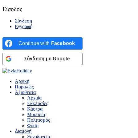
Είσοδος
Σύνδεση
Εγγραφή
Continue with
Facebook
Σύνδεση με Google
Αρχική
Παραλίες
Αξιοθέατα
Αρχαία
Εκκλησίες
Κάστρα
Μουσεία
Πολιτισμός
Φύση
Διαμονή
Ξενοδοχεία