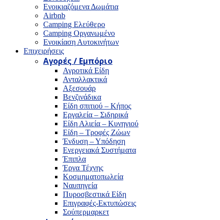
Ενοικιαζόμενα Δωμάτια
Airbnb
Camping Ελεύθερο
Camping Οργανωμένο
Ενοικίαση Αυτοκινήτων
Επιχειρήσεις
Αγορές / Εμπόριο
Αγροτικά Είδη
Ανταλλακτικά
Αξεσουάρ
Βενζινάδικα
Είδη σπιτιού – Κήπος
Εργαλεία – Σιδηρικά
Είδη Αλιεία – Κυνηγιού
Είδη – Τροφές Ζώων
Ένδυση – Υπόδηση
Ενεργειακά Συστήματα
Έπιπλα
Έργα Τέχνης
Κοσμηματοπωλεία
Ναυπηγεία
Πυροσβεστικά Είδη
Επιγραφές-Εκτυπώσεις
Σούπερμαρκετ