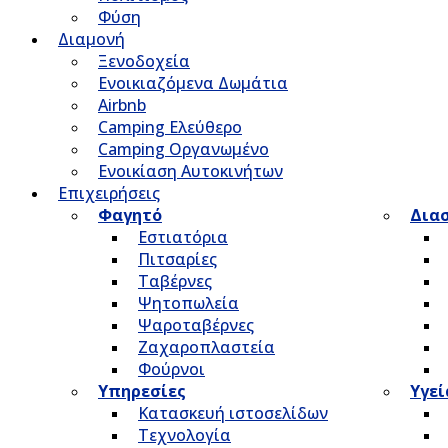
Φύση
Διαμονή
Ξενοδοχεία
Ενοικιαζόμενα Δωμάτια
Airbnb
Camping Ελεύθερο
Camping Οργανωμένο
Ενοικίαση Αυτοκινήτων
Επιχειρήσεις
Φαγητό
Δια
Εστιατόρια
Πιτσαρίες
Ταβέρνες
Ψητοπωλεία
Ψαροταβέρνες
Ζαχαροπλαστεία
Φούρνοι
Υπηρεσίες
Υγεί
Κατασκευή ιστοσελίδων
Τεχνολογία