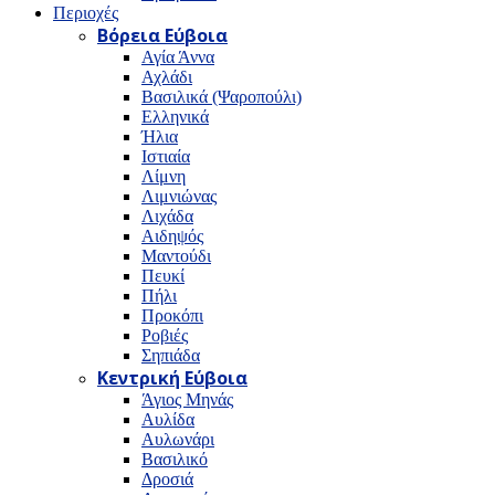
Περιοχές
Βόρεια Εύβοια
Αγία Άννα
Αχλάδι
Βασιλικά (Ψαροπούλι)
Ελληνικά
Ήλια
Ιστιαία
Λίμνη
Λιμνιώνας
Λιχάδα
Αιδηψός
Μαντούδι
Πευκί
Πήλι
Προκόπι
Ροβιές
Σηπιάδα
Κεντρική Εύβοια
Άγιος Μηνάς
Αυλίδα
Αυλωνάρι
Βασιλικό
Δροσιά