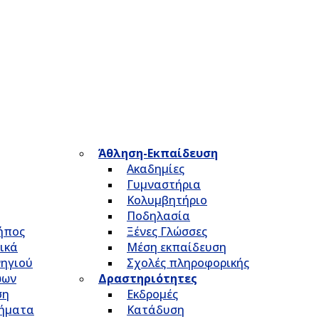
Άθληση-Εκπαίδευση
Ακαδημίες
Γυμναστήρια
Κολυμβητήριο
Ποδηλασία
Κήπος
Ξένες Γλώσσες
ικά
Μέση εκπαίδευση
νηγιού
Σχολές πληροφορικής
ώων
Δραστηριότητες
ση
Εκδρομές
τήματα
Κατάδυση