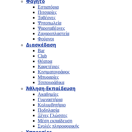
Φαγητό
Εστιατόρια
Πιτσαρίες
Ταβέρνες
Ψητοπωλεία
Ψαροταβέρνες
Ζαχαροπλαστεία
Φούρνοι
Διασκέδαση
Bar
Club
Θέατρα
Καφετέριες
Κινηματογράφος
Μπυραρίες
Τσιπουράδικα
Άθληση-Εκπαίδευση
Ακαδημίες
Γυμναστήρια
Κολυμβητήριο
Ποδηλασία
Ξένες Γλώσσες
Μέση εκπαίδευση
Σχολές πληροφορικής