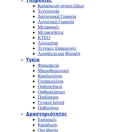
Υπηρεσίες
Κατασκευή ιστοσελίδων
Τεχνολογία
Δικηγορικά Γραφεία
Λογιστικά Γραφεία
Μεταφορές
Μετακινήσεις
ΚΤΕΟ
Αλουμίνια
Τεχνικές Εφαρμογές
Ασφάλεια και Φύλαξη
Υγεία
Φαρμακεία
Μικροβιολογικά
Καρδιολόγοι
Γυναικολόγοι
Ορθοπεδικοί
Οφθμαλίατροι
Παιδίατροι
Γενικοί Ιατροί
Παθολόγοι
Δραστηριότητες
Εκδρομές
Κατάδυση
Ορειβασία