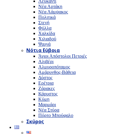
Λευκαντί
Νέα Αρτάκη
Νέα Λάμψακος
Πολιτικά
Στενή
Φύλλα
Χαλκίδα
Χιλιαδού
Ψαχνά
Νότια Εύβοια
Άγιοι Απόστολοι Πετριές
Αλιβέρι
Αλμυροπόταμος
Αμάρυνθος-Βάθεια
Δύστος
Ερέτρια
Ζάρακες
Κάρυστος
Κύμη
Μαρμάρι
Νέα Στύρα
Πόρτο Μπούφαλο
Σκύρος