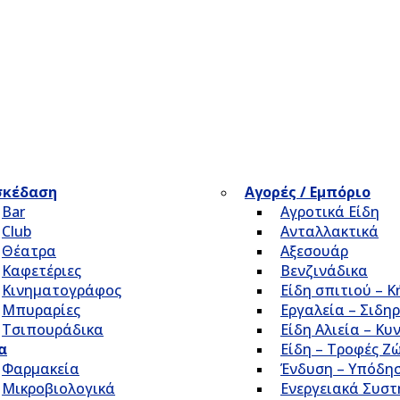
σκέδαση
Αγορές / Εμπόριο
Bar
Αγροτικά Είδη
Club
Ανταλλακτικά
Θέατρα
Αξεσουάρ
Καφετέριες
Βενζινάδικα
Κινηματογράφος
Είδη σπιτιού – 
Μπυραρίες
Εργαλεία – Σιδηρ
Τσιπουράδικα
Είδη Αλιεία – Κυ
α
Είδη – Τροφές Ζ
Φαρμακεία
Ένδυση – Υπόδη
Μικροβιολογικά
Ενεργειακά Συσ