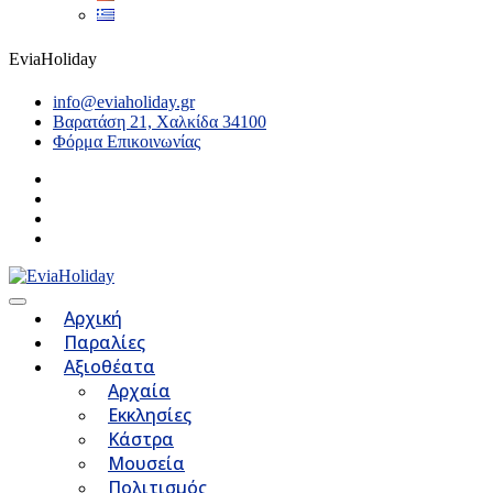
EviaHoliday
info@eviaholiday.gr
Βαρατάση 21, Χαλκίδα 34100
Φόρμα Επικοινωνίας
Αρχική
Παραλίες
Αξιοθέατα
Αρχαία
Εκκλησίες
Κάστρα
Μουσεία
Πολιτισμός