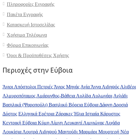
Πληροφορίες Εγγραφής
Πακέτα Εγγραφής
Κατασκευή Ιστοσελίδας
Χρήσιμα Τηλέφωνα
4.9
Φόρμα Επικοινωνίας
Όροι & Προϋποθέσεις Xρήσης
Περιοχές στην Εύβοια
Άγιοι Απόστολοι Πετριές
Άγιος Μηνάς
Αγία Άννα
Αιδηψός
Αλιβέρι
Αλμυροπόταμος
Αμάρυνθος-Βάθεια
Αυλίδα
Αυλωνάρι
Αχλάδι
Βασιλικά (Ψαροπούλι)
Βασιλικό
Βόρεια Εύβοια
Δάφνη
Δροσιά
Δύστος
Ελληνικά
Ερέτρια
Ζάρακες
Ήλια
Ιστιαία
Κάρυστος
Κεντρική Εύβοια
Κύμη
Λίμνη
Λευκαντί
Λιμνιώνας
Λιχάδα
Λουκίσια
Λουτρά Αιδηψού
Μαντούδι
Μαρμάρι
Μουρτερή
Νέα