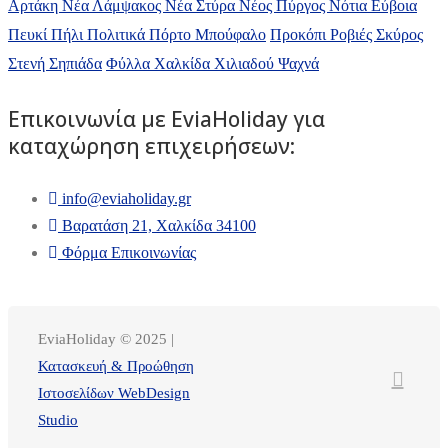
Αρτάκη
Νέα Λάμψακος
Νέα Στύρα
Νέος Πύργος
Νότια Εύβοια
Πευκί
Πήλι
Πολιτικά
Πόρτο Μπούφαλο
Προκόπι
Ροβιές
Σκύρος
Στενή
Σηπιάδα
Φύλλα
Χαλκίδα
Χιλιαδού
Ψαχνά
Επικοινωνία με ΕviaHoliday για
καταχώρηση επιχειρήσεων:
info@eviaholiday.gr
Βαρατάση 21, Χαλκίδα 34100
Φόρμα Επικοινωνίας
EviaHoliday © 2025 |
Κατασκευή & Προώθηση
Ιστοσελίδων WebDesign
Studio