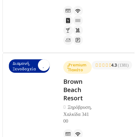
Διαμονή,
Premium
4.3
(1381)
Ξενοδοχεία
Πακέτο
Brown
Beach
Resort
Ξηρόβρυση,
Χαλκίδα 341
00