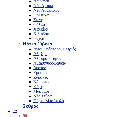
Λευκαντί
Νέα Αρτάκη
Νέα Λάμψακος
Πολιτικά
Στενή
Φύλλα
Χαλκίδα
Χιλιαδού
Ψαχνά
Νότια Εύβοια
Άγιοι Απόστολοι Πετριές
Αλιβέρι
Αλμυροπόταμος
Αμάρυνθος-Βάθεια
Δύστος
Ερέτρια
Ζάρακες
Κάρυστος
Κύμη
Μαρμάρι
Νέα Στύρα
Πόρτο Μπούφαλο
Σκύρος