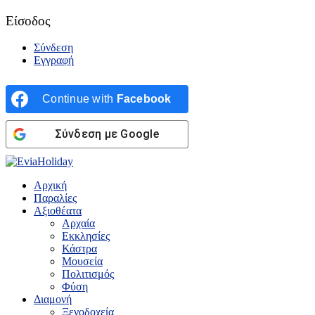
Είσοδος
Σύνδεση
Εγγραφή
Continue with
Facebook
Σύνδεση με Google
Αρχική
Παραλίες
Αξιοθέατα
Αρχαία
Εκκλησίες
Κάστρα
Μουσεία
Πολιτισμός
Φύση
Διαμονή
Ξενοδοχεία