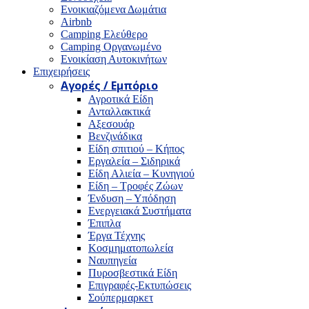
Ενοικιαζόμενα Δωμάτια
Airbnb
Camping Ελεύθερο
Camping Οργανωμένο
Ενοικίαση Αυτοκινήτων
Επιχειρήσεις
Αγορές / Εμπόριο
Αγροτικά Είδη
Ανταλλακτικά
Αξεσουάρ
Βενζινάδικα
Είδη σπιτιού – Κήπος
Εργαλεία – Σιδηρικά
Είδη Αλιεία – Κυνηγιού
Είδη – Τροφές Ζώων
Ένδυση – Υπόδηση
Ενεργειακά Συστήματα
Έπιπλα
Έργα Τέχνης
Κοσμηματοπωλεία
Ναυπηγεία
Πυροσβεστικά Είδη
Επιγραφές-Εκτυπώσεις
Σούπερμαρκετ