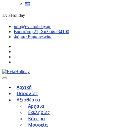
EviaHoliday
info@eviaholiday.gr
Βαρατάση 21, Χαλκίδα 34100
Φόρμα Επικοινωνίας
Αρχική
Παραλίες
Αξιοθέατα
Αρχαία
Εκκλησίες
Κάστρα
Μουσεία