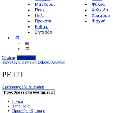
Μαντούδι
Φύλλα
Πευκί
Χαλκίδα
Πήλι
Χιλιαδού
Προκόπι
Ψαχνά
Ροβιές
Σηπιάδα
Σύνδεση
Επιχείρηση
Τεχνολογία
Κεντρική Εύβοια
,
Χαλκίδα
PETIT
Αρεθούσης 151 & Αχαίου
Προσθέστε στα Αγαπημένα
Γενικά
Τοποθεσία
Προσθήκη Κριτικής