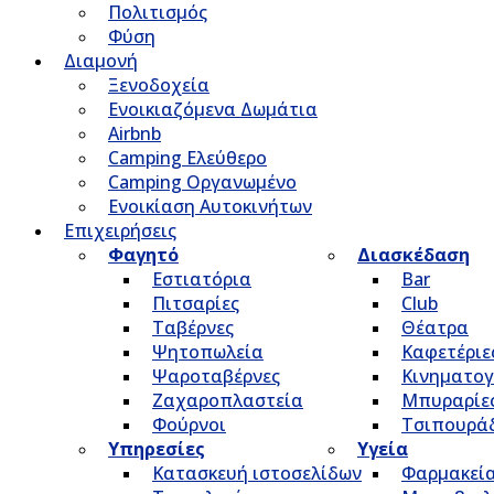
Πολιτισμός
Φύση
Διαμονή
Ξενοδοχεία
Ενοικιαζόμενα Δωμάτια
Airbnb
Camping Ελεύθερο
Camping Οργανωμένο
Ενοικίαση Αυτοκινήτων
Επιχειρήσεις
Φαγητό
Διασκέδαση
Εστιατόρια
Bar
Πιτσαρίες
Club
Ταβέρνες
Θέατρα
Ψητοπωλεία
Καφετέριε
Ψαροταβέρνες
Κινηματο
Ζαχαροπλαστεία
Μπυραρίε
Φούρνοι
Τσιπουρά
Υπηρεσίες
Υγεία
Κατασκευή ιστοσελίδων
Φαρμακεί