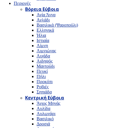
Περιοχές
Βόρεια Εύβοια
Αγία Άννα
Αχλάδι
Βασιλικά (Ψαροπούλι)
Ελληνικά
Ήλια
Ιστιαία
Λίμνη
Λιμνιώνας
Λιχάδα
Αιδηψός
Μαντούδι
Πευκί
Πήλι
Προκόπι
Ροβιές
Σηπιάδα
Κεντρική Εύβοια
Άγιος Μηνάς
Αυλίδα
Αυλωνάρι
Βασιλικό
Δροσιά