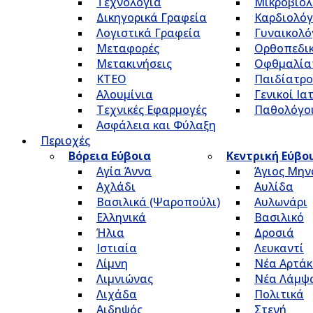
Τεχνολογία
Μικροβιολ
Δικηγορικά Γραφεία
Καρδιολόγ
Λογιστικά Γραφεία
Γυναικολό
Μεταφορές
Ορθοπεδικ
Μετακινήσεις
Οφθμαλία
ΚΤΕΟ
Παιδίατρο
Αλουμίνια
Γενικοί Ια
Τεχνικές Εφαρμογές
Παθολόγο
Ασφάλεια και Φύλαξη
Περιοχές
Βόρεια Εύβοια
Κεντρική Εύβο
Αγία Άννα
Άγιος Μην
Αχλάδι
Αυλίδα
Βασιλικά (Ψαροπούλι)
Αυλωνάρι
Ελληνικά
Βασιλικό
Ήλια
Δροσιά
Ιστιαία
Λευκαντί
Λίμνη
Νέα Αρτάκ
Λιμνιώνας
Νέα Λάμψ
Λιχάδα
Πολιτικά
Αιδηψός
Στενή