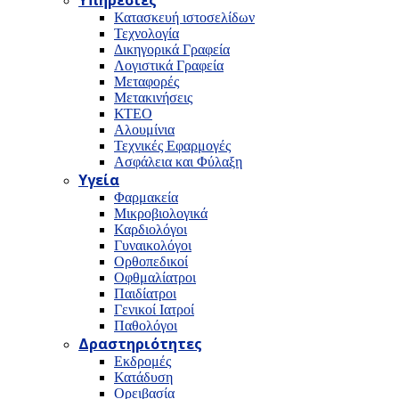
Υπηρεσίες
Κατασκευή ιστοσελίδων
Τεχνολογία
Δικηγορικά Γραφεία
Λογιστικά Γραφεία
Μεταφορές
Μετακινήσεις
ΚΤΕΟ
Αλουμίνια
Τεχνικές Εφαρμογές
Ασφάλεια και Φύλαξη
Υγεία
Φαρμακεία
Μικροβιολογικά
Καρδιολόγοι
Γυναικολόγοι
Ορθοπεδικοί
Οφθμαλίατροι
Παιδίατροι
Γενικοί Ιατροί
Παθολόγοι
Δραστηριότητες
Εκδρομές
Κατάδυση
Ορειβασία