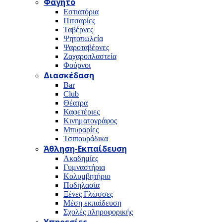
Φαγητό
Εστιατόρια
Πιτσαρίες
Ταβέρνες
Ψητοπωλεία
Ψαροταβέρνες
Ζαχαροπλαστεία
Φούρνοι
Διασκέδαση
Bar
Club
Θέατρα
Καφετέριες
Κινηματογράφος
Μπυραρίες
Τσιπουράδικα
Άθληση-Εκπαίδευση
Ακαδημίες
Γυμναστήρια
Κολυμβητήριο
Ποδηλασία
Ξένες Γλώσσες
Μέση εκπαίδευση
Σχολές πληροφορικής