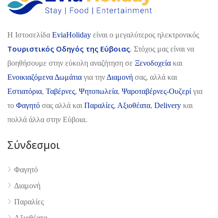
H Ιστοσελίδα
EviaHoliday
είναι ο μεγαλύτερος ηλεκτρονικός
Τουριστικός Οδηγός της Εύβοιας
. Στόχος μας είναι να
βοηθήσουμε στην εύκολη αναζήτηση σε
Ξενοδοχεία
και
Ενοικιαζόμενα Δωμάτια
για την
Διαμονή
σας, αλλά και
Εστιατόρια
,
Ταβέρνες
,
Ψητοπωλεία
,
Ψαροταβέρνες-Ουζερί
για
το
Φαγητό
σας αλλά και
Παραλίες
,
Αξιοθέατα
,
Delivery
και
πολλά άλλα στην Εύβοια.
Σύνδεσμοι
Φαγητό
Διαμονή
Παραλίες
Αξιοθέατα