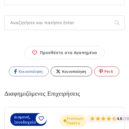
Προσθέστε στα Αγαπημένα
Κοινοποίηση
Κοινοποίηση
Pin It
Διαφημιζόμενες Επιχειρήσεις
Διαμονή,
Premium
4.6
(33
Ξενοδοχεία
Πακέτο