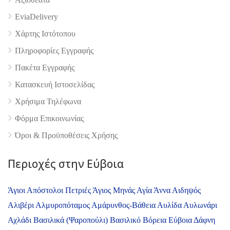
EviaDelivery
Χάρτης Ιστότοπου
Πληροφορίες Εγγραφής
Πακέτα Εγγραφής
Κατασκευή Ιστοσελίδας
4.9
Χρήσιμα Τηλέφωνα
Φόρμα Επικοινωνίας
Όροι & Προϋποθέσεις Xρήσης
Περιοχές στην Εύβοια
Άγιοι Απόστολοι Πετριές
Άγιος Μηνάς
Αγία Άννα
Αιδηψός
Αλιβέρι
Αλμυροπόταμος
Αμάρυνθος-Βάθεια
Αυλίδα
Αυλωνάρι
Αχλάδι
Βασιλικά (Ψαροπούλι)
Βασιλικό
Βόρεια Εύβοια
Δάφνη