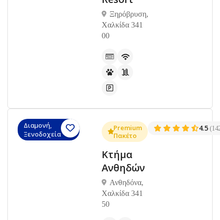
Ξηρόβρυση,
Χαλκίδα 341
00
Διαμονή,
Premium
4.5
(14
Ξενοδοχεία
Πακέτο
Κτήμα
Ανθηδών
Ανθηδόνα,
Χαλκίδα 341
50