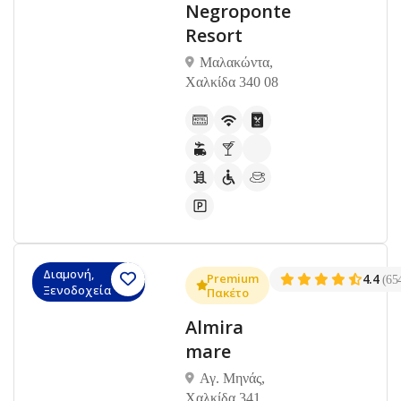
Negroponte
Resort
Μαλακώντα,
Χαλκίδα 340 08
Διαμονή,
Premium
4.4
(65
Ξενοδοχεία
Πακέτο
Almira
mare
Αγ. Μηνάς,
Χαλκίδα 341