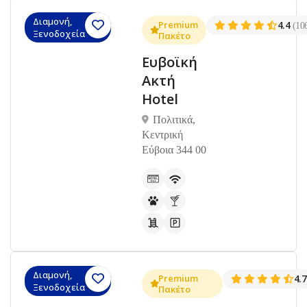
Διαμονή,
Premium
4.4
(10
Ξενοδοχεία
Πακέτο
Ευβοϊκή
Ακτή
Hotel
Πολιτικά,
Κεντρική
Εύβοια 344 00
Διαμονή,
Premium
4.
Ξενοδοχεία
Πακέτο