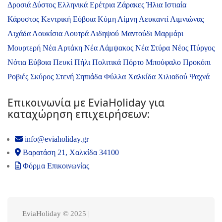
Δροσιά
Δύστος
Ελληνικά
Ερέτρια
Ζάρακες
Ήλια
Ιστιαία
Κάρυστος
Κεντρική Εύβοια
Κύμη
Λίμνη
Λευκαντί
Λιμνιώνας
Λιχάδα
Λουκίσια
Λουτρά Αιδηψού
Μαντούδι
Μαρμάρι
Μουρτερή
Νέα Αρτάκη
Νέα Λάμψακος
Νέα Στύρα
Νέος Πύργος
Νότια Εύβοια
Πευκί
Πήλι
Πολιτικά
Πόρτο Μπούφαλο
Προκόπι
Ροβιές
Σκύρος
Στενή
Σηπιάδα
Φύλλα
Χαλκίδα
Χιλιαδού
Ψαχνά
Επικοινωνία με ΕviaHoliday για
καταχώρηση επιχειρήσεων:
info@eviaholiday.gr
Βαρατάση 21, Χαλκίδα 34100
Φόρμα Επικοινωνίας
EviaHoliday © 2025 |