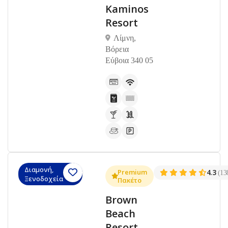
Kaminos
Resort
Λίμνη,
Βόρεια
Εύβοια 340 05
Διαμονή,
Premium
4.3
(13
Ξενοδοχεία
Πακέτο
Brown
Beach
Resort