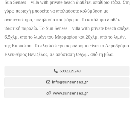
Sun Senses – villa with private beach διαθέτει υπαίθριο τζάκι. Στη
γύρω περιοχή μπορείτε να απολαύσετε κολύμβηση με
αναπνευστήρα, ποδηλασία και ψάρεμα. Το κατάλυμα διαθέτει
ιδιωτική παραλία. Το Sun Senses – villa with private beach απέχει
6,5χλμ. από το λιμάνι του Μαρμαρίου και 20χλμ. από το λιμάνι
της Καρύστου. Το πλησιέστερο αεροδρόμιο είναι το Αεροδρόμιο
Ελευθέριος Βενιζέλος, σε απόσταση 69χλμ. από τη βίλα.
6992329243
info@sunsenses.gr
www.sunsenses.gr