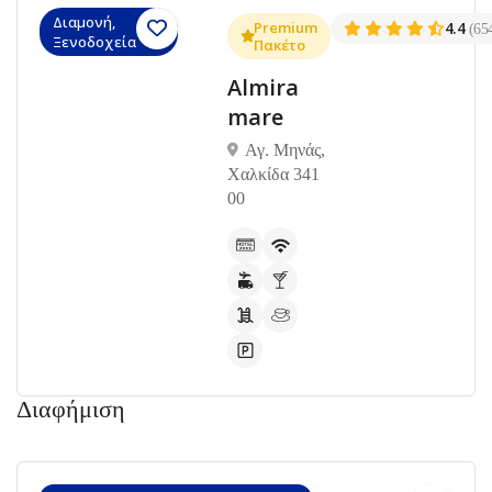
Διαμονή,
Premium
4.4
(65
Ξενοδοχεία
Πακέτο
Almira
mare
Αγ. Μηνάς,
Χαλκίδα 341
00
Διαφήμιση