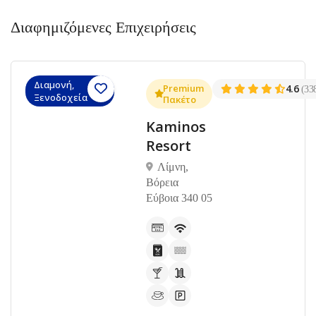
Διαφημιζόμενες Επιχειρήσεις
Διαμονή,
Premium
4.6
(33
Ξενοδοχεία
Πακέτο
Kaminos
Resort
Λίμνη,
Βόρεια
Εύβοια 340 05