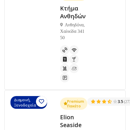
Κτήμα
Ανθηδών
Ανθηδόνα,
Χαλκίδα 341
50
Διαμονή,
Premium
3.5
(27
Ξενοδοχεία
Πακέτο
Elion
Seaside