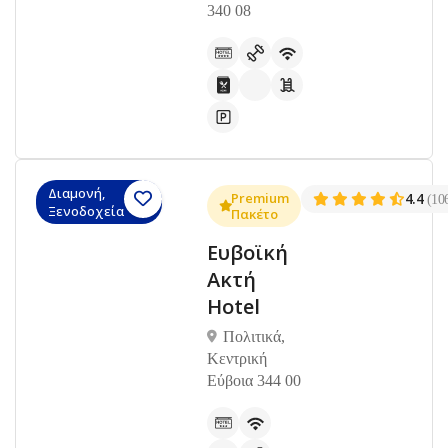
340 08
Διαμονή,
Premium
4.4
(10
Ξενοδοχεία
Πακέτο
Ευβοϊκή
Ακτή
Hotel
Πολιτικά,
Κεντρική
Εύβοια 344 00