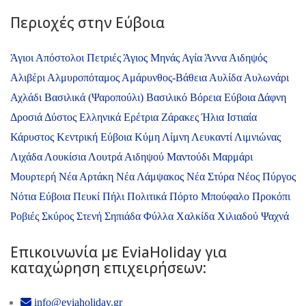
Περιοχές στην Εύβοια
Άγιοι Απόστολοι Πετριές
Άγιος Μηνάς
Αγία Άννα
Αιδηψός
Αλιβέρι
Αλμυροπόταμος
Αμάρυνθος-Βάθεια
Αυλίδα
Αυλωνάρι
Αχλάδι
Βασιλικά (Ψαροπούλι)
Βασιλικό
Βόρεια Εύβοια
Δάφνη
Δροσιά
Δύστος
Ελληνικά
Ερέτρια
Ζάρακες
Ήλια
Ιστιαία
Κάρυστος
Κεντρική Εύβοια
Κύμη
Λίμνη
Λευκαντί
Λιμνιώνας
Λιχάδα
Λουκίσια
Λουτρά Αιδηψού
Μαντούδι
Μαρμάρι
Μουρτερή
Νέα Αρτάκη
Νέα Λάμψακος
Νέα Στύρα
Νέος Πύργος
Νότια Εύβοια
Πευκί
Πήλι
Πολιτικά
Πόρτο Μπούφαλο
Προκόπι
Ροβιές
Σκύρος
Στενή
Σηπιάδα
Φύλλα
Χαλκίδα
Χιλιαδού
Ψαχνά
Επικοινωνία με ΕviaHoliday για
καταχώρηση επιχειρήσεων:
info@eviaholiday.gr