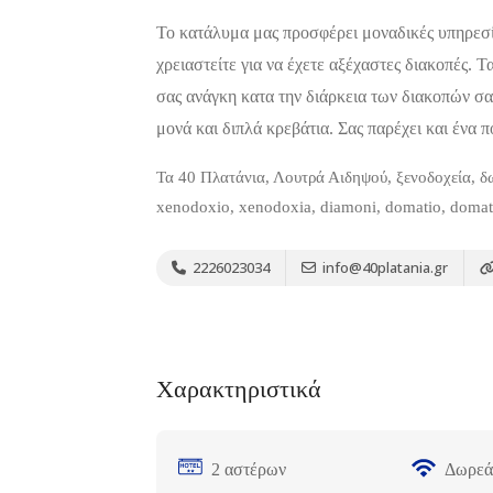
Το κατάλυμα μας προσφέρει μοναδικές υπηρεσίες
χρειαστείτε για να έχετε αξέχαστες διακοπές.
σας ανάγκη κατα την διάρκεια των διακοπών σας
μονά και διπλά κρεβάτια. Σας παρέχει και ένα
Τα 40 Πλατάνια, Λουτρά Αιδηψού, ξενοδοχεία, δω
xenodoxio, xenodoxia, diamoni, domatio, domati
2226023034
info@40platania.gr
Διαμονή,
Premium
Ξενοδοχεία
Πακέτο
Almira
Χαρακτηριστικά
mare
Αγ. Μηνάς
2 αστέρων
Δωρεά
Χαλκίδα 341