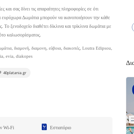
 και σας δίνει τις απαραίτητες πληροφορίες σε ότι
 Τα ευρύχωρα Δωμάτια μπορούν να ικανοποιήσουν την κάθε
. Το ξενοδοχείο διαθέτει δίκλινα και τρίκλινα δωμάτια με
 πότο καλωσορίσματος.
μάτια, διαμονή, διαμονη, εύβοια, διακοπές, Loutra Edipsou,
a, evia, diakopes
Δι
40platania.gr
Διαμονή,
4.4
Premium
(654)
Ξενοδοχεία
Πακέτο
Kaminos
Resort
,
Λίμνη,
ν Wi-Fi
Εστιατόριο
Βόρεια