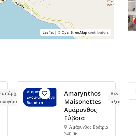
Leaflet
| ©
OpenStreetMap
contributors
Διαμονή,
Amarynthos
ν υπάρχουν ακόμα
Δεν υπάρχ
Ενοικιαζόμενα
Maisonettes
ιολογήσεις
αξιολογήσε
δωμάτια
Αμάρυνθος
Εύβοια
Αμάρυνθος,Ερέτρια
340 06