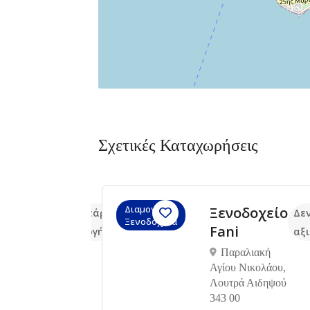
Σχετικές Καταχωρήσεις
Διαμονή,
ari
Ξενοδοχείο
Δεν υπάρχουν ακόμα
Δε
Ξενοδοχεία
LI
Fani
αξιολογήσεις
αξ
OS
Παραλιακή
ONETTE
Αγίου Νικολάου,
Λουτρά Αιδηψού
343 00
άρι,Νότια