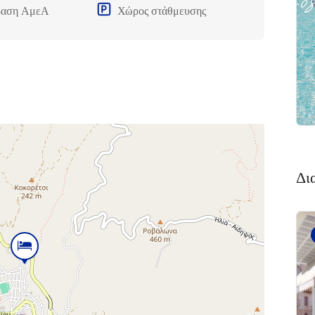
Εύβοια 340 05
αση ΑμεΑ
Χώρος στάθμευσης
Δι