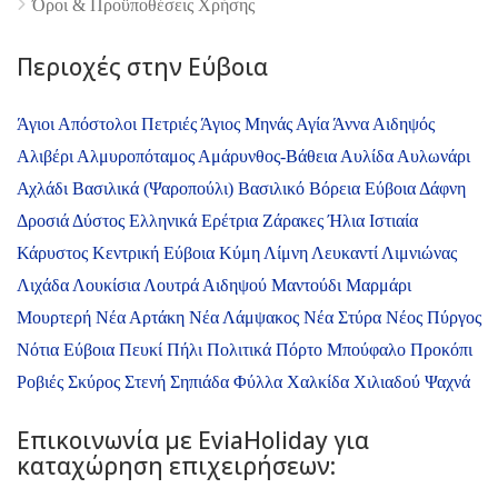
Όροι & Προϋποθέσεις Xρήσης
Περιοχές στην Εύβοια
Άγιοι Απόστολοι Πετριές
Άγιος Μηνάς
Αγία Άννα
Αιδηψός
Αλιβέρι
Αλμυροπόταμος
Αμάρυνθος-Βάθεια
Αυλίδα
Αυλωνάρι
Αχλάδι
Βασιλικά (Ψαροπούλι)
Βασιλικό
Βόρεια Εύβοια
Δάφνη
Δροσιά
Δύστος
Ελληνικά
Ερέτρια
Ζάρακες
Ήλια
Ιστιαία
Κάρυστος
Κεντρική Εύβοια
Κύμη
Λίμνη
Λευκαντί
Λιμνιώνας
Λιχάδα
Λουκίσια
Λουτρά Αιδηψού
Μαντούδι
Μαρμάρι
Μουρτερή
Νέα Αρτάκη
Νέα Λάμψακος
Νέα Στύρα
Νέος Πύργος
Νότια Εύβοια
Πευκί
Πήλι
Πολιτικά
Πόρτο Μπούφαλο
Προκόπι
Ροβιές
Σκύρος
Στενή
Σηπιάδα
Φύλλα
Χαλκίδα
Χιλιαδού
Ψαχνά
Επικοινωνία με ΕviaHoliday για
καταχώρηση επιχειρήσεων: