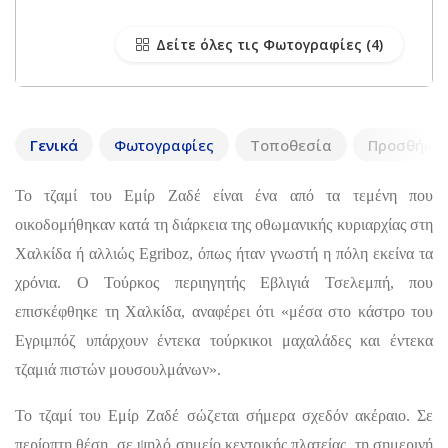
Δείτε όλες τις Φωτογραφίες
Γενικά
Φωτογραφίες
Τοποθεσία
Προσθήκη 
Το τζαμί του Εμίρ Ζαδέ είναι ένα από τα τεμένη που
οικοδομήθηκαν κατά τη διάρκεια της οθωμανικής κυριαρχίας στη
Χαλκίδα ή αλλιώς Egriboz, όπως ήταν γνωστή η πόλη εκείνα τα
χρόνια. Ο Τούρκος περιηγητής Εβλιγιά Τσελεμπή, που
επισκέφθηκε τη Χαλκίδα, αναφέρει ότι «μέσα στο κάστρο του
Εγριμπόζ υπάρχουν έντεκα τούρκικοι μαχαλάδες και έντεκα
τζαμιά πιστών μουσουλμάνων».
Το τζαμί του Εμίρ Ζαδέ σώζεται σήμερα σχεδόν ακέραιο. Σε
περίοπτη θέση, σε ψηλό σημείο κεντρικής πλατείας, τη σημερινή