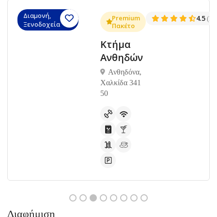
Διαμονή,
.3
Premium
4.5
(1381)
(14
Ξενοδοχεία
Πακέτο
Κτήμα
Ανθηδών
Ανθηδόνα,
Χαλκίδα 341
50
Διαφήμιση