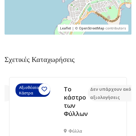
Leaflet
| ©
OpenStreetMap
contributors
Σχετικές Καταχωρήσεις
Αξιοθέατα,
Το
μα
Δεν υπάρχουν ακόμ
Κάστρα
κάστρο
αξιολογήσεις
των
Φύλλων
Φύλλα