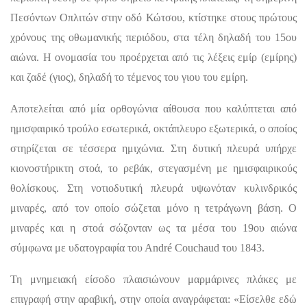
Πεσόντων Οπλιτών στην οδό Κώτσου, κτίστηκε στους πρώτους
χρόνους της οθωμανικής περιόδου, στα τέλη δηλαδή του 15ου
αιώνα. Η ονομασία του προέρχεται από τις λέξεις εμίρ (εμίρης)
και ζαδέ (γιος), δηλαδή το τέμενος του γιου του εμίρη.
Αποτελείται από μία ορθογώνια αίθουσα που καλύπτεται από
ημισφαιρικό τρούλο εσωτερικά, οκτάπλευρο εξωτερικά, ο οποίος
στηρίζεται σε τέσσερα ημιχώνια. Στη δυτική πλευρά υπήρχε
κιονοστήρικτη στοά, το ρεβάκ, στεγασμένη με ημισφαιρικούς
θολίσκους. Στη νοτιοδυτική πλευρά υψωνόταν κυλινδρικός
μιναρές, από τον οποίο σώζεται μόνο η τετράγωνη βάση. Ο
μιναρές και η στοά σώζονταν ως τα μέσα του 19ου αιώνα
σύμφωνα με υδατογραφία του Αndré Couchaud του 1843.
Τη μνημειακή είσοδο πλαισιώνουν μαρμάρινες πλάκες με
επιγραφή στην αραβική, στην οποία αναγράφεται: «Είσελθε εδώ