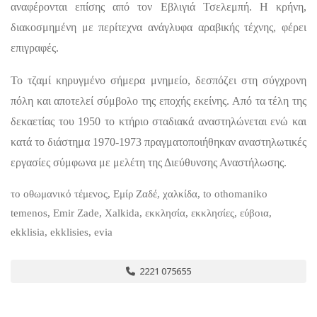
αναφέρονται επίσης από τον Εβλιγιά Τσελεμπή. Η κρήνη,
διακοσμημένη με περίτεχνα ανάγλυφα αραβικής τέχνης, φέρει
επιγραφές.
To τζαμί κηρυγμένο σήμερα μνημείο, δεσπόζει στη σύγχρονη
πόλη και αποτελεί σύμβολο της εποχής εκείνης. Από τα τέλη της
δεκαετίας του 1950 το κτήριο σταδιακά αναστηλώνεται ενώ και
κατά το διάστημα 1970-1973 πραγματοποιήθηκαν αναστηλωτικές
εργασίες σύμφωνα με μελέτη της Διεύθυνσης Αναστήλωσης.
το οθωμανικό τέμενος, Εμίρ Ζαδέ, χαλκίδα, to othomaniko
temenos, Emir Zade, Xalkida, εκκλησία, εκκλησίες, εύβοια,
ekklisia, ekklisies, evia
2221 075655