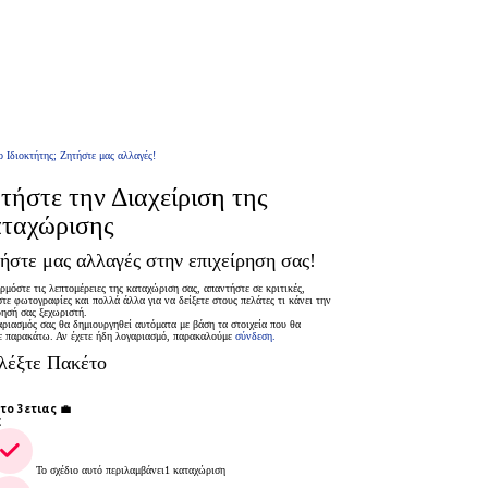
ο Ιδιοκτήτης; Ζητήστε μας αλλαγές!
τήστε την Διαχείριση της
ταχώρισης
ήστε μας αλλαγές στην επιχείρηση σας!
μόστε τις λεπτομέρειες της καταχώριση σας, απαντήστε σε κριτικές,
τε φωτογραφίες και πολλά άλλα για να δείξετε στους πελάτες τι κάνει την
ρησή σας ξεχωριστή.
ριασμός σας θα δημιουργηθεί αυτόματα με βάση τα στοιχεία που θα
ε παρακάτω. Αν έχετε ήδη λογαριασμό, παρακαλούμε
σύνδεση.
λέξτε Πακέτο
το 3ετιας 💼
€
Το σχέδιο αυτό περιλαμβάνει1 καταχώριση