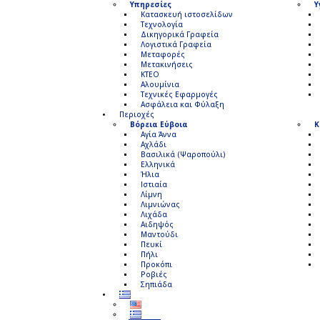
Υπηρεσίες
Υ
Κατασκευή ιστοσελίδων
Τεχνολογία
Δικηγορικά Γραφεία
Λογιστικά Γραφεία
Μεταφορές
Μετακινήσεις
ΚΤΕΟ
Αλουμίνια
Τεχνικές Εφαρμογές
Ασφάλεια και Φύλαξη
Περιοχές
Βόρεια Εύβοια
Κ
Αγία Άννα
Αχλάδι
Βασιλικά (Ψαροπούλι)
Ελληνικά
Ήλια
Ιστιαία
Λίμνη
Λιμνιώνας
Λιχάδα
Αιδηψός
Μαντούδι
Πευκί
Πήλι
Προκόπι
Ροβιές
Σηπιάδα