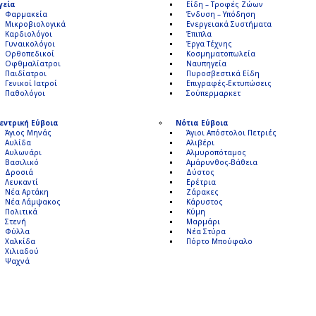
γεία
Είδη – Τροφές Ζώων
Φαρμακεία
Ένδυση – Υπόδηση
Μικροβιολογικά
Ενεργειακά Συστήματα
Καρδιολόγοι
Έπιπλα
Γυναικολόγοι
Έργα Τέχνης
Ορθοπεδικοί
Κοσμηματοπωλεία
Οφθμαλίατροι
Ναυπηγεία
Παιδίατροι
Πυροσβεστικά Είδη
Γενικοί Ιατροί
Επιγραφές-Εκτυπώσεις
Παθολόγοι
Σούπερμαρκετ
εντρική Εύβοια
Νότια Εύβοια
Άγιος Μηνάς
Άγιοι Απόστολοι Πετριές
Αυλίδα
Αλιβέρι
Αυλωνάρι
Αλμυροπόταμος
Βασιλικό
Αμάρυνθος-Βάθεια
Δροσιά
Δύστος
Λευκαντί
Ερέτρια
Νέα Αρτάκη
Ζάρακες
Νέα Λάμψακος
Κάρυστος
Πολιτικά
Κύμη
Στενή
Μαρμάρι
Φύλλα
Νέα Στύρα
Χαλκίδα
Πόρτο Μπούφαλο
Χιλιαδού
Ψαχνά