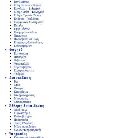
Βενζινάδικα
Είδη σπιτιού – Κήπος
Εργαλεία – Σιδηρικά
Είδη Αλιεία – Κυνηγιού
Είδη – Τροφές Ζώων
Ένδυση – Υπόδηση
Ενεργειακά Συστήματα
Έπιπλα
Έργα Τέχνης
Κοσμηματοπωλεία
Ναυπηγεία
Πυροσβεστικά Είδη
Επιγραφές-Εκτυπώσεις
Σούπερμαρκετ
Φαγητό
Εστιατόρια
Πιτσαρίες
Ταβέρνες
Ψητοπωλεία
Ψαροταβέρνες
Ζαχαροπλαστεία
Φούρνοι
Διασκέδαση
Bar
Club
Θέατρα
Καφετέριες
Κινηματογράφος
Μπυραρίες
Τσιπουράδικα
Άθληση-Εκπαίδευση
Ακαδημίες
Γυμναστήρια
Κολυμβητήριο
Ποδηλασία
Ξένες Γλώσσες
Μέση εκπαίδευση
Σχολές πληροφορικής
Υπηρεσίες
Κατασκευή ιστοσελίδων