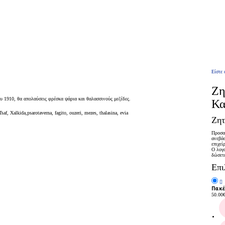
Είστε 
Ζη
υ 1910, θα απολαύσεις φρέσκα ψάρια και θαλασσινούς μεζέδες.
Κα
, Xalkida,psarotaverna, fagito, ouzeri, mezes, thalasina, evia
Ζητ
Προσαρ
ανεβάσ
επιχεί
Ο λογα
δώσετ
Επι
Πακέ
50.00