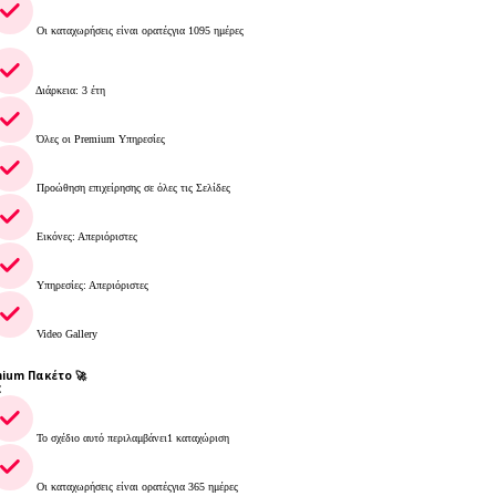
Οι καταχωρήσεις είναι ορατέςγια 1095 ημέρες
Διάρκεια: 3 έτη
Όλες οι Premium Υπηρεσίες
Προώθηση επιχείρησης σε όλες τις Σελίδες
Εικόνες: Απεριόριστες
Υπηρεσίες: Απεριόριστες
Video Gallery
ium Πακέτο 🚀
€
Το σχέδιο αυτό περιλαμβάνει1 καταχώριση
Οι καταχωρήσεις είναι ορατέςγια 365 ημέρες