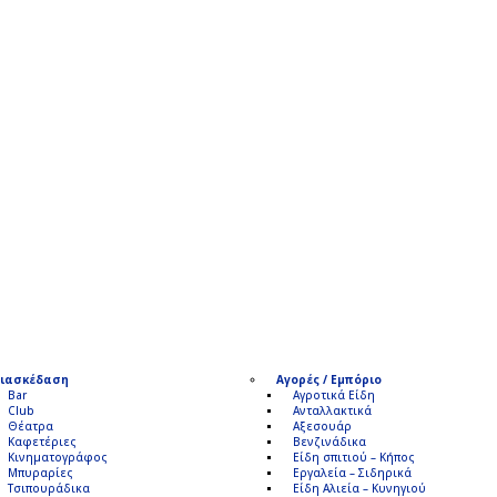
ιασκέδαση
Αγορές / Εμπόριο
Bar
Αγροτικά Είδη
Club
Ανταλλακτικά
Θέατρα
Αξεσουάρ
Καφετέριες
Βενζινάδικα
Κινηματογράφος
Είδη σπιτιού – Κήπος
Μπυραρίες
Εργαλεία – Σιδηρικά
Τσιπουράδικα
Είδη Αλιεία – Κυνηγιού