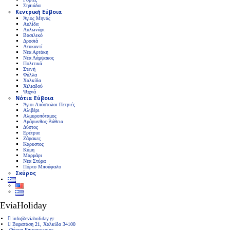
Σηπιάδα
Κεντρική Εύβοια
Άγιος Μηνάς
Αυλίδα
Αυλωνάρι
Βασιλικό
Δροσιά
Λευκαντί
Νέα Αρτάκη
Νέα Λάμψακος
Πολιτικά
Στενή
Φύλλα
Χαλκίδα
Χιλιαδού
Ψαχνά
Νότια Εύβοια
Άγιοι Απόστολοι Πετριές
Αλιβέρι
Αλμυροπόταμος
Αμάρυνθος-Βάθεια
Δύστος
Ερέτρια
Ζάρακες
Κάρυστος
Κύμη
Μαρμάρι
Νέα Στύρα
Πόρτο Μπούφαλο
Σκύρος
EviaHoliday
info@eviaholiday.gr
Βαρατάση 21, Χαλκίδα 34100
Φόρμα Επικοινωνίας