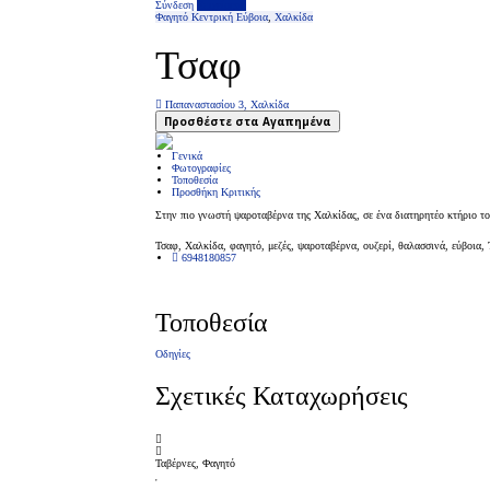
Σύνδεση
Επιχείρηση
Φαγητό
Κεντρική Εύβοια
,
Χαλκίδα
Τσαφ
Παπαναστασίου 3, Χαλκίδα
Προσθέστε στα Αγαπημένα
Γενικά
Φωτογραφίες
Τοποθεσία
Προσθήκη Κριτικής
Στην πιο γνωστή ψαροταβέρνα της Χαλκίδας, σε ένα διατηρητέο κτήριο το
Τσαφ, Χαλκίδα, φαγητό, μεζές, ψαροταβέρνα, ουζερί, θαλασσινά, εύβοια, Tsaf
6948180857
Τοποθεσία
Οδηγίες
Σχετικές Καταχωρήσεις
Ταβέρνες, Φαγητό