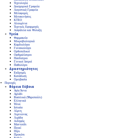
Τεχνολογία
Δικηγορικά Γραφεία
Λογιστικά Γραφεία
Μεταφορές
Μετακινήσεις
ΚΤΕΟ
Αλουμίνια
Τεχνικές Εφαρμογές
Ασφάλεια και Φύλαξη
Υγεία
Φαρμακεία
Μικροβιολογικά
Καρδιολόγοι
Γυναικολόγοι
Ορθοπεδικοί
Οφθμαλίατροι
Παιδίατροι
Γενικοί Ιατροί
Παθολόγοι
Δραστηριότητες
Εκδρομές
Κατάδυση
Ορειβασία
Περιοχές
Βόρεια Εύβοια
Αγία Άννα
Αχλάδι
Βασιλικά (Ψαροπούλι)
Ελληνικά
Ήλια
Ιστιαία
Λίμνη
Λιμνιώνας
Λιχάδα
Αιδηψός
Μαντούδι
Πευκί
Πήλι
Προκόπι
Ροβιές