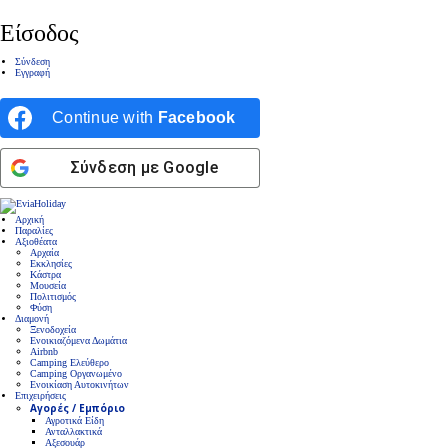
Είσοδος
Σύνδεση
Εγγραφή
Continue with
Facebook
Σύνδεση με Google
Αρχική
Παραλίες
Αξιοθέατα
Αρχαία
Εκκλησίες
Κάστρα
Μουσεία
Πολιτισμός
Φύση
Διαμονή
Ξενοδοχεία
Ενοικιαζόμενα Δωμάτια
Airbnb
Camping Ελεύθερο
Camping Οργανωμένο
Ενοικίαση Αυτοκινήτων
Επιχειρήσεις
Αγορές / Εμπόριο
Αγροτικά Είδη
Ανταλλακτικά
Αξεσουάρ