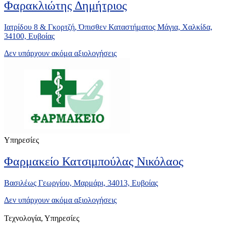
Φαρακλιώτης Δημήτριος
Ιατρίδου 8 & Γκορτζή, Όπισθεν Καταστήματος Μάγια, Χαλκίδα,
34100, Ευβοίας
Δεν υπάρχουν ακόμα αξιολογήσεις
Υπηρεσίες
Φαρμακείο Κατσιμπούλας Νικόλαος
Βασιλέως Γεωργίου, Μαρμάρι, 34013, Ευβοίας
Δεν υπάρχουν ακόμα αξιολογήσεις
Τεχνολογία, Υπηρεσίες