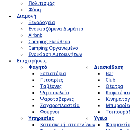
Πολιτισμός
Φύση
Διαμονή
Ξενοδοχεία
Ενοικιαζόμενα Δωμάτια
Airbnb
Camping Ελεύθερο
Camping Οργανωμένο
Ενοικίαση Αυτοκινήτων
Επιχειρήσεις
Φαγητό
Διασκέδαση
Εστιατόρια
Bar
Πιτσαρίες
Club
Ταβέρνες
Θέατρα
Ψητοπωλεία
Καφετέριε
Ψαροταβέρνες
Κινηματο
Ζαχαροπλαστεία
Μπυραρίε
Φούρνοι
Τσιπουρά
Υπηρεσίες
Υγεία
Κατασκευή ιστοσελίδων
Φαρμακεί