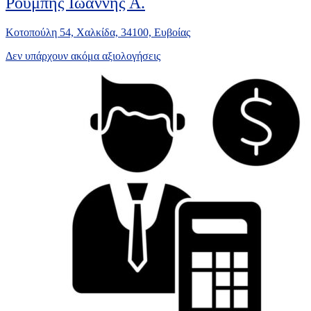
Ρούμπης Ιωάννης Α.
Κοτοπούλη 54, Χαλκίδα, 34100, Ευβοίας
Δεν υπάρχουν ακόμα αξιολογήσεις