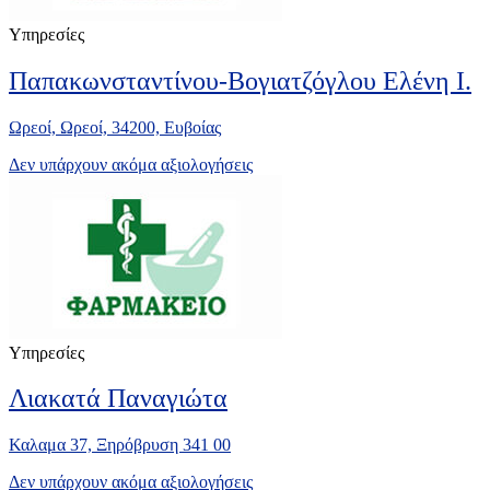
Υπηρεσίες
Παπακωνσταντίνου-Βογιατζόγλου Ελένη Ι.
Ωρεοί, Ωρεοί, 34200, Ευβοίας
Δεν υπάρχουν ακόμα αξιολογήσεις
Υπηρεσίες
Λιακατά Παναγιώτα
Καλαμα 37, Ξηρόβρυση 341 00
Δεν υπάρχουν ακόμα αξιολογήσεις