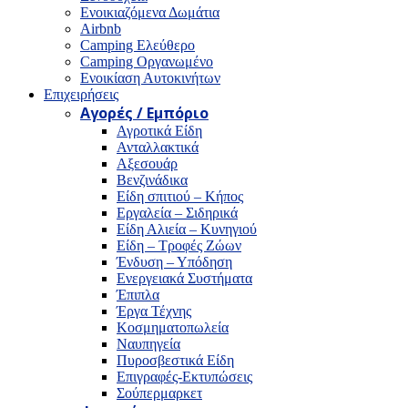
Ενοικιαζόμενα Δωμάτια
Airbnb
Camping Ελεύθερο
Camping Οργανωμένο
Ενοικίαση Αυτοκινήτων
Επιχειρήσεις
Αγορές / Εμπόριο
Αγροτικά Είδη
Ανταλλακτικά
Αξεσουάρ
Βενζινάδικα
Είδη σπιτιού – Κήπος
Εργαλεία – Σιδηρικά
Είδη Αλιεία – Κυνηγιού
Είδη – Τροφές Ζώων
Ένδυση – Υπόδηση
Ενεργειακά Συστήματα
Έπιπλα
Έργα Τέχνης
Κοσμηματοπωλεία
Ναυπηγεία
Πυροσβεστικά Είδη
Επιγραφές-Εκτυπώσεις
Σούπερμαρκετ