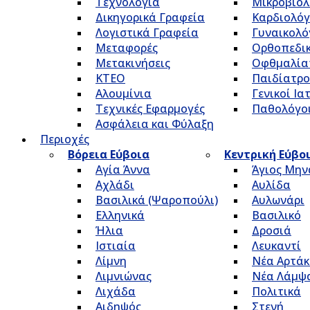
Τεχνολογία
Μικροβιολ
Δικηγορικά Γραφεία
Καρδιολόγ
Λογιστικά Γραφεία
Γυναικολό
Μεταφορές
Ορθοπεδικ
Μετακινήσεις
Οφθμαλία
ΚΤΕΟ
Παιδίατρο
Αλουμίνια
Γενικοί Ια
Τεχνικές Εφαρμογές
Παθολόγο
Ασφάλεια και Φύλαξη
Περιοχές
Βόρεια Εύβοια
Κεντρική Εύβο
Αγία Άννα
Άγιος Μην
Αχλάδι
Αυλίδα
Βασιλικά (Ψαροπούλι)
Αυλωνάρι
Ελληνικά
Βασιλικό
Ήλια
Δροσιά
Ιστιαία
Λευκαντί
Λίμνη
Νέα Αρτάκ
Λιμνιώνας
Νέα Λάμψ
Λιχάδα
Πολιτικά
Αιδηψός
Στενή