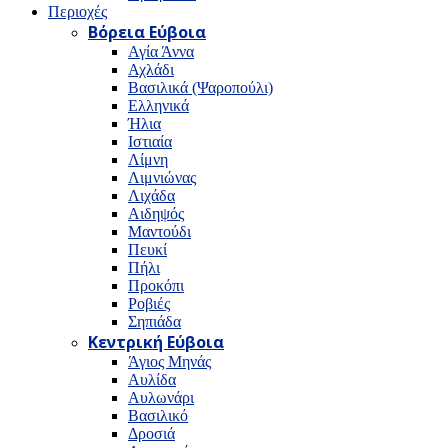
Περιοχές
Βόρεια Εύβοια
Αγία Άννα
Αχλάδι
Βασιλικά (Ψαροπούλι)
Ελληνικά
Ήλια
Ιστιαία
Λίμνη
Λιμνιώνας
Λιχάδα
Αιδηψός
Μαντούδι
Πευκί
Πήλι
Προκόπι
Ροβιές
Σηπιάδα
Κεντρική Εύβοια
Άγιος Μηνάς
Αυλίδα
Αυλωνάρι
Βασιλικό
Δροσιά