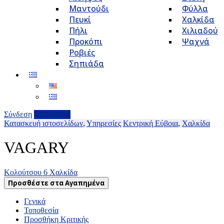
Μαντούδι
Φύλλα
Πευκί
Χαλκίδα
Πήλι
Χιλιαδού
Προκόπι
Ψαχνά
Ροβιές
Σηπιάδα
Σύνδεση
Επιχείρηση
Κατασκευή ιστοσελίδων
,
Υπηρεσίες
Κεντρική Εύβοια
,
Χαλκίδα
VAGARY
Κολούτσου 6 Χαλκίδα
Προσθέστε στα Αγαπημένα
Γενικά
Τοποθεσία
Προσθήκη Κριτικής