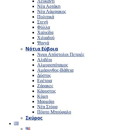
Λευκαντί
Νέα Αρτάκη
Νέα Λάμψακος
Πολιτικά
Στενή
Φύλλα
Χαλκίδα
Χιλιαδού
Ψαχνά
Νότια Εύβοια
Άγιοι Απόστολοι Πετριές
Αλιβέρι
Αλμυροπόταμος
Αμάρυνθος-Βάθεια
Δύστος
Ερέτρια
Ζάρακες
Κάρυστος
Κύμη
Μαρμάρι
Νέα Στύρα
Πόρτο Μπούφαλο
Σκύρος