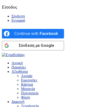
Είσοδος
Σύνδεση
Εγγραφή
Continue with
Facebook
Σύνδεση με Google
Αρχική
Παραλίες
Αξιοθέατα
Αρχαία
Εκκλησίες
Κάστρα
Μουσεία
Πολιτισμός
Φύση
Διαμονή
Ξενοδοχεία