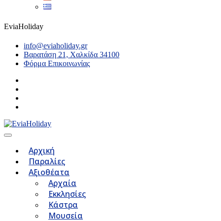
EviaHoliday
info@eviaholiday.gr
Βαρατάση 21, Χαλκίδα 34100
Φόρμα Επικοινωνίας
Αρχική
Παραλίες
Αξιοθέατα
Αρχαία
Εκκλησίες
Κάστρα
Μουσεία