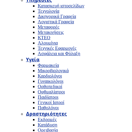
Υπηρεσίες
Κατασκευή ιστοσελίδων
Τεχνολογία
Δικηγορικά Γραφεία
Λογιστικά Γραφεία
Μεταφορές
Μετακινήσεις
ΚΤΕΟ
Αλουμίνια
Τεχνικές Εφαρμογές
Ασφάλεια και Φύλαξη
Υγεία
Φαρμακεία
Μικροβιολογικά
Καρδιολόγοι
Γυναικολόγοι
Ορθοπεδικοί
Οφθμαλίατροι
Παιδίατροι
Γενικοί Ιατροί
Παθολόγοι
Δραστηριότητες
Εκδρομές
Κατάδυση
Ορειβασία