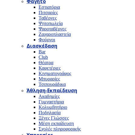
Φαγητό
Εστιατόρια
Πιτσαρίες
Ταβέρνες
Ψητοπωλεία
Ψαροταβέρνες
Ζαχαροπλαστεία
Φούρνοι
Διασκέδαση
Bar
Club
Θέατρα
Καφετέριες
Κινηματογράφος
Μπυραρίες
Τσιπουράδικα
Άθληση-Εκπαίδευση
Ακαδημίες
Γυμναστήρια
Κολυμβητήριο
Ποδηλασία
Ξένες Γλώσσες
Μέση εκπαίδευση
Σχολές πληροφορικής