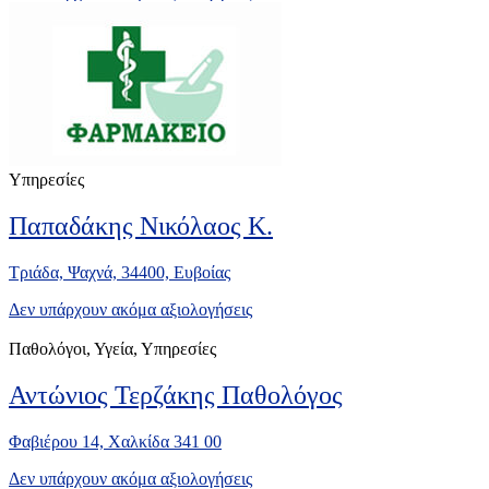
Υπηρεσίες
Παπαδάκης Νικόλαος Κ.
Τριάδα, Ψαχνά, 34400, Ευβοίας
Δεν υπάρχουν ακόμα αξιολογήσεις
Παθολόγοι, Υγεία, Υπηρεσίες
Αντώνιος Τερζάκης Παθολόγος
Φαβιέρου 14, Χαλκίδα 341 00
Δεν υπάρχουν ακόμα αξιολογήσεις