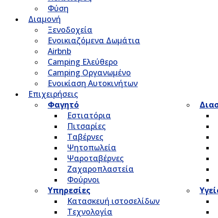
Φύση
Διαμονή
Ξενοδοχεία
Ενοικιαζόμενα Δωμάτια
Airbnb
Camping Ελεύθερο
Camping Οργανωμένο
Ενοικίαση Αυτοκινήτων
Επιχειρήσεις
Φαγητό
Δια
Εστιατόρια
Πιτσαρίες
Ταβέρνες
Ψητοπωλεία
Ψαροταβέρνες
Ζαχαροπλαστεία
Φούρνοι
Υπηρεσίες
Υγεί
Κατασκευή ιστοσελίδων
Τεχνολογία