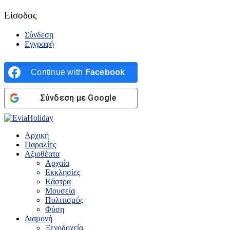
Είσοδος
Σύνδεση
Εγγραφή
Continue with
Facebook
Σύνδεση με Google
Αρχική
Παραλίες
Αξιοθέατα
Αρχαία
Εκκλησίες
Κάστρα
Μουσεία
Πολιτισμός
Φύση
Διαμονή
Ξενοδοχεία