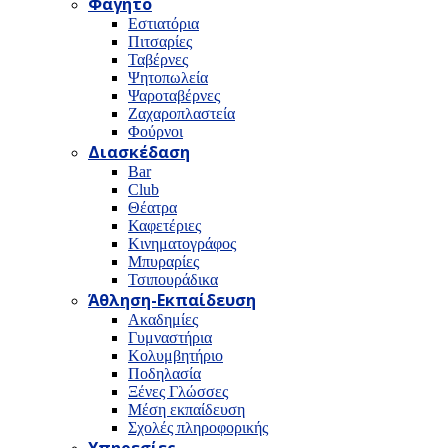
Φαγητό
Εστιατόρια
Πιτσαρίες
Ταβέρνες
Ψητοπωλεία
Ψαροταβέρνες
Ζαχαροπλαστεία
Φούρνοι
Διασκέδαση
Bar
Club
Θέατρα
Καφετέριες
Κινηματογράφος
Μπυραρίες
Τσιπουράδικα
Άθληση-Εκπαίδευση
Ακαδημίες
Γυμναστήρια
Κολυμβητήριο
Ποδηλασία
Ξένες Γλώσσες
Μέση εκπαίδευση
Σχολές πληροφορικής