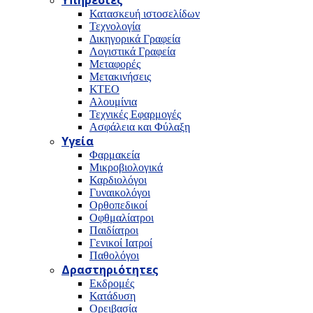
Υπηρεσίες
Κατασκευή ιστοσελίδων
Τεχνολογία
Δικηγορικά Γραφεία
Λογιστικά Γραφεία
Μεταφορές
Μετακινήσεις
ΚΤΕΟ
Αλουμίνια
Τεχνικές Εφαρμογές
Ασφάλεια και Φύλαξη
Υγεία
Φαρμακεία
Μικροβιολογικά
Καρδιολόγοι
Γυναικολόγοι
Ορθοπεδικοί
Οφθμαλίατροι
Παιδίατροι
Γενικοί Ιατροί
Παθολόγοι
Δραστηριότητες
Εκδρομές
Κατάδυση
Ορειβασία