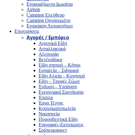
Ενοικιαζόμενα Δωμάτια
Airbnb
Camping Ελεύθερο
Camping Οργανωμένο
Ενοικίαση Αυτοκινήτων
Επιχειρήσεις
Αγορές / Εμπόριο
Αγροτικά Είδη
Ανταλλακτικά
Αξεσουάρ
Βενζινάδικα
Είδη σπιτιού – Κήπος
Εργαλεία – Σιδηρικά
Είδη Αλιεία – Κυνηγιού
Είδη – Τροφές Ζώων
Ένδυση – Υπόδηση
Ενεργειακά Συστήματα
Έπιπλα
Έργα Τέχνης
Κοσμηματοπωλεία
Ναυπηγεία
Πυροσβεστικά Είδη
Επιγραφές-Εκτυπώσεις
Σούπερμαρκετ