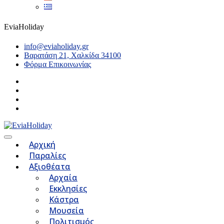
EviaHoliday
info@eviaholiday.gr
Βαρατάση 21, Χαλκίδα 34100
Φόρμα Επικοινωνίας
Αρχική
Παραλίες
Αξιοθέατα
Αρχαία
Εκκλησίες
Κάστρα
Μουσεία
Πολιτισμός