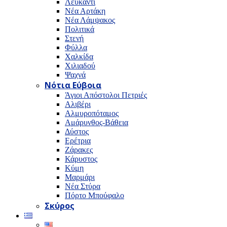
Λευκαντί
Νέα Αρτάκη
Νέα Λάμψακος
Πολιτικά
Στενή
Φύλλα
Χαλκίδα
Χιλιαδού
Ψαχνά
Νότια Εύβοια
Άγιοι Απόστολοι Πετριές
Αλιβέρι
Αλμυροπόταμος
Αμάρυνθος-Βάθεια
Δύστος
Ερέτρια
Ζάρακες
Κάρυστος
Κύμη
Μαρμάρι
Νέα Στύρα
Πόρτο Μπούφαλο
Σκύρος