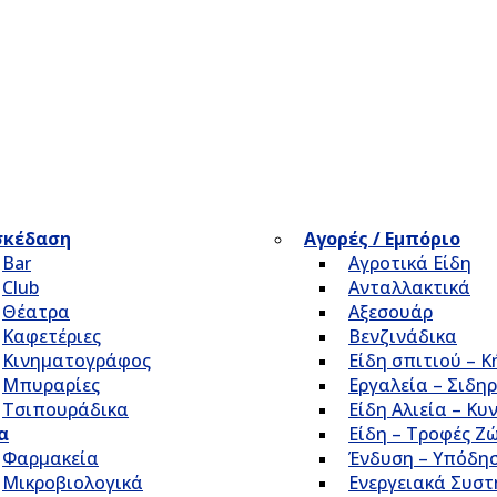
σκέδαση
Αγορές / Εμπόριο
Bar
Αγροτικά Είδη
Club
Ανταλλακτικά
Θέατρα
Αξεσουάρ
Καφετέριες
Βενζινάδικα
Κινηματογράφος
Είδη σπιτιού – 
Μπυραρίες
Εργαλεία – Σιδηρ
Τσιπουράδικα
Είδη Αλιεία – Κυ
α
Είδη – Τροφές Ζ
Φαρμακεία
Ένδυση – Υπόδη
Μικροβιολογικά
Ενεργειακά Συσ