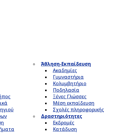
Άθληση-Εκπαίδευση
Ακαδημίες
Γυμναστήρια
Κολυμβητήριο
Ποδηλασία
Κήπος
Ξένες Γλώσσες
ικά
Μέση εκπαίδευση
νηγιού
Σχολές πληροφορικής
ώων
Δραστηριότητες
ση
Εκδρομές
τήματα
Κατάδυση