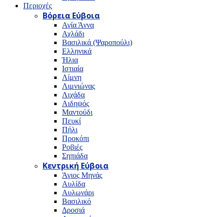
Περιοχές
Βόρεια Εύβοια
Αγία Άννα
Αχλάδι
Βασιλικά (Ψαροπούλι)
Ελληνικά
Ήλια
Ιστιαία
Λίμνη
Λιμνιώνας
Λιχάδα
Αιδηψός
Μαντούδι
Πευκί
Πήλι
Προκόπι
Ροβιές
Σηπιάδα
Κεντρική Εύβοια
Άγιος Μηνάς
Αυλίδα
Αυλωνάρι
Βασιλικό
Δροσιά