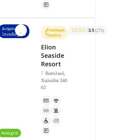
Διαμονή,
Premium
3.5
(273)
Ξενοδοχεία
Πακέτο
Elion
Seaside
Resort
Βασιλικό,
Χαλκίδα 340
02
Ανοιχτά