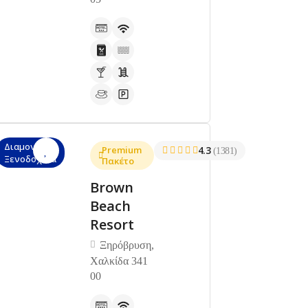
Διαμονή,
Premium
4.3
(1381)
Ξενοδοχεία
Πακέτο
Brown
Beach
Resort
Ξηρόβρυση,
Χαλκίδα 341
00