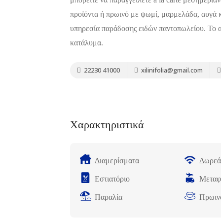
προϊόντα ή πρωινό με ψωμί, μαρμελάδα, αυγά κ
υπηρεσία παράδοσης ειδών παντοπωλείου. Το α
κατάλυμα.
22230 41000
xilinifolia@gmail.com
Χαρακτηριστικά
Διαμερίσματα
Δωρεά
Εστιατόριο
Μεταφ
Παραλία
Πρωιν