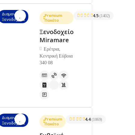
Διαμονή,
Premium
4.5
(1402)
Ξενοδοχεία
Πακέτο
Ξενοδοχείο
Miramare
Ερέτρια,
Κεντρική Εύβοια
340 08
Διαμονή,
Premium
4.4
(1069)
Ξενοδοχεία
Πακέτο