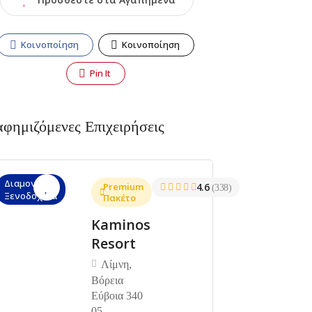
Κοινοποίηση
Κοινοποίηση
Pin It
αφημιζόμενες Επιχειρήσεις
Διαμονή,
Premium
4.6
(338)
Ξενοδοχεία
Πακέτο
Kaminos
Resort
Λίμνη,
Βόρεια
Εύβοια 340
05