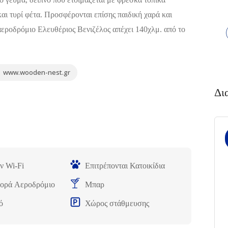
αι τυρί φέτα. Προσφέρονται επίσης παιδική χαρά και
εροδρόμιο Ελευθέριος Βενιζέλος απέχει 140χλμ. από το
www.wooden-nest.gr
Δι
ν Wi-Fi
Επιτρέπονται Κατοικίδια
ορά Αεροδρόμιο
Μπαρ
ό
Χώρος στάθμευσης