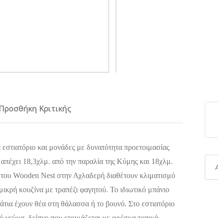
Προσθήκη Κριτικής
εστιατόριο και μονάδες με δυνατότητα προετοιμασίας
απέχει 18,3χλμ. από την παραλία της Κύμης και 18χλμ.
α του Wooden Nest στην Αχλαδερή διαθέτουν κλιματισμό
μικρή κουζίνα με τραπέζι φαγητού. Το ιδιωτικό μπάνιο
άτια έχουν θέα στη θάλασσα ή το βουνό. Στο εστιατόριο
νό γεύμα, δείπνο που ετοιμάζεται με φρέσκα τοπικά