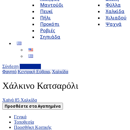
Μαντούδι
Φύλλα
Πευκί
Χαλκίδα
Πήλι
Χιλιαδού
Προκόπι
Ψαχνά
Ροβιές
Σηπιάδα
Σύνδεση
Επιχείρηση
Φαγητό
Κεντρική Εύβοια
,
Χαλκίδα
Χάλκινο Κατσαρόλι
Xαϊνά 85 Χαλκίδα
Προσθέστε στα Αγαπημένα
Γενικά
Τοποθεσία
Προσθήκη Κριτικής