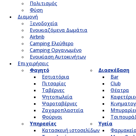
Πολιτισμός
Φύση
Διαμονή
Ξενοδοχεία
Ενοικιαζόμενα Δωμάτια
Airbnb
Camping Ελεύθερο
Camping Οργανωμένο
Ενοικίαση Αυτοκινήτων
Επιχειρήσεις
Φαγητό
Διασκέδαση
Εστιατόρια
Bar
Πιτσαρίες
Club
Ταβέρνες
Θέατρα
Ψητοπωλεία
Καφετέριε
Ψαροταβέρνες
Κινηματο
Ζαχαροπλαστεία
Μπυραρίε
Φούρνοι
Τσιπουρά
Υπηρεσίες
Υγεία
Κατασκευή ιστοσελίδων
Φαρμακεί