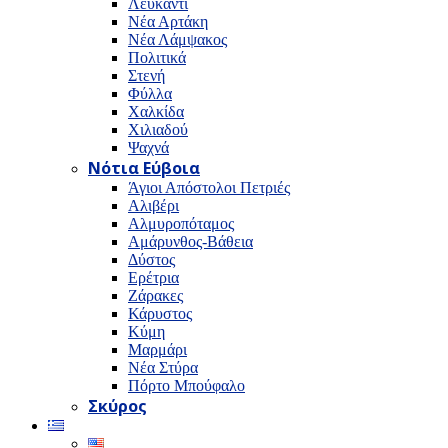
Λευκαντί
Νέα Αρτάκη
Νέα Λάμψακος
Πολιτικά
Στενή
Φύλλα
Χαλκίδα
Χιλιαδού
Ψαχνά
Νότια Εύβοια
Άγιοι Απόστολοι Πετριές
Αλιβέρι
Αλμυροπόταμος
Αμάρυνθος-Βάθεια
Δύστος
Ερέτρια
Ζάρακες
Κάρυστος
Κύμη
Μαρμάρι
Νέα Στύρα
Πόρτο Μπούφαλο
Σκύρος