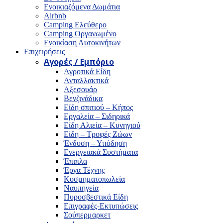
Ενοικιαζόμενα Δωμάτια
Airbnb
Camping Ελεύθερο
Camping Οργανωμένο
Ενοικίαση Αυτοκινήτων
Επιχειρήσεις
Αγορές / Εμπόριο
Αγροτικά Είδη
Ανταλλακτικά
Αξεσουάρ
Βενζινάδικα
Είδη σπιτιού – Κήπος
Εργαλεία – Σιδηρικά
Είδη Αλιεία – Κυνηγιού
Είδη – Τροφές Ζώων
Ένδυση – Υπόδηση
Ενεργειακά Συστήματα
Έπιπλα
Έργα Τέχνης
Κοσμηματοπωλεία
Ναυπηγεία
Πυροσβεστικά Είδη
Επιγραφές-Εκτυπώσεις
Σούπερμαρκετ