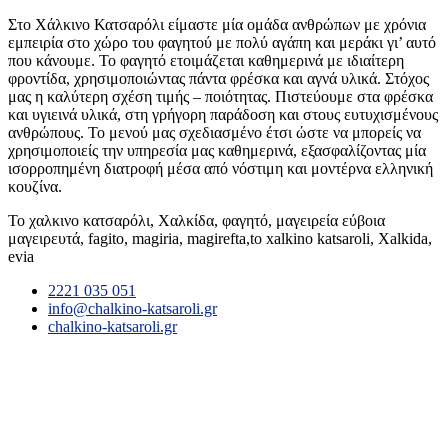
Στο Χάλκινο Κατσαρόλι είμαστε μία ομάδα ανθρώπων με χρόνια
εμπειρία στο χώρο του φαγητού με πολύ αγάπη και μεράκι γι’ αυτό
που κάνουμε. Το φαγητό ετοιμάζεται καθημερινά με ιδιαίτερη
φροντίδα, χρησιμοποιώντας πάντα φρέσκα και αγνά υλικά. Στόχος
μας η καλύτερη σχέση τιμής – ποιότητας. Πιστεύουμε στα φρέσκα
και υγιεινά υλικά, στη γρήγορη παράδοση και στους ευτυχισμένους
ανθρώπους. Το μενού μας σχεδιασμένο έτσι ώστε να μπορείς να
χρησιμοποιείς την υπηρεσία μας καθημερινά, εξασφαλίζοντας μία
ισορροπημένη διατροφή μέσα από νόστιμη και μοντέρνα ελληνική
κουζίνα.
Το χαλκινο κατσαρόλι, Χαλκίδα, φαγητό, μαγειρεία εύβοια
μαγειρευτά, fagito, magiria, magirefta,to xalkino katsaroli, Xalkida,
evia
2221 035 051
info@chalkino-katsaroli.gr
chalkino-katsaroli.gr