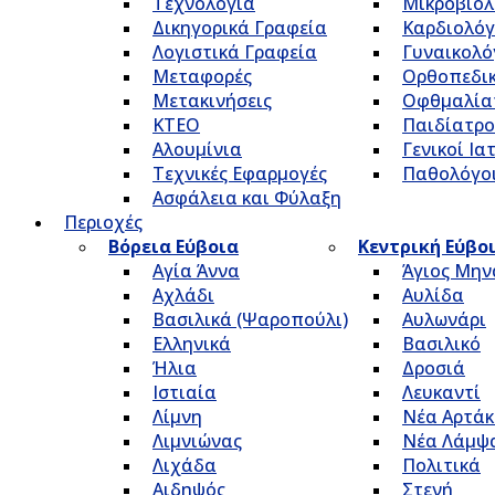
Τεχνολογία
Μικροβιολ
Δικηγορικά Γραφεία
Καρδιολόγ
Λογιστικά Γραφεία
Γυναικολό
Μεταφορές
Ορθοπεδικ
Μετακινήσεις
Οφθμαλία
ΚΤΕΟ
Παιδίατρο
Αλουμίνια
Γενικοί Ια
Τεχνικές Εφαρμογές
Παθολόγο
Ασφάλεια και Φύλαξη
Περιοχές
Βόρεια Εύβοια
Κεντρική Εύβο
Αγία Άννα
Άγιος Μην
Αχλάδι
Αυλίδα
Βασιλικά (Ψαροπούλι)
Αυλωνάρι
Ελληνικά
Βασιλικό
Ήλια
Δροσιά
Ιστιαία
Λευκαντί
Λίμνη
Νέα Αρτάκ
Λιμνιώνας
Νέα Λάμψ
Λιχάδα
Πολιτικά
Αιδηψός
Στενή