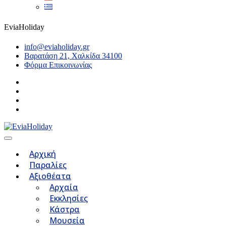
EviaHoliday
info@eviaholiday.gr
Βαρατάση 21, Χαλκίδα 34100
Φόρμα Επικοινωνίας
Αρχική
Παραλίες
Αξιοθέατα
Αρχαία
Εκκλησίες
Κάστρα
Μουσεία