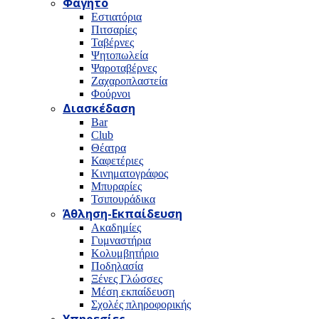
Φαγητό
Εστιατόρια
Πιτσαρίες
Ταβέρνες
Ψητοπωλεία
Ψαροταβέρνες
Ζαχαροπλαστεία
Φούρνοι
Διασκέδαση
Bar
Club
Θέατρα
Καφετέριες
Κινηματογράφος
Μπυραρίες
Τσιπουράδικα
Άθληση-Εκπαίδευση
Ακαδημίες
Γυμναστήρια
Κολυμβητήριο
Ποδηλασία
Ξένες Γλώσσες
Μέση εκπαίδευση
Σχολές πληροφορικής