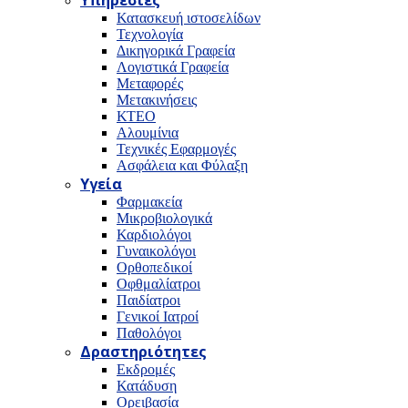
Υπηρεσίες
Κατασκευή ιστοσελίδων
Τεχνολογία
Δικηγορικά Γραφεία
Λογιστικά Γραφεία
Μεταφορές
Μετακινήσεις
ΚΤΕΟ
Αλουμίνια
Τεχνικές Εφαρμογές
Ασφάλεια και Φύλαξη
Υγεία
Φαρμακεία
Μικροβιολογικά
Καρδιολόγοι
Γυναικολόγοι
Ορθοπεδικοί
Οφθμαλίατροι
Παιδίατροι
Γενικοί Ιατροί
Παθολόγοι
Δραστηριότητες
Εκδρομές
Κατάδυση
Ορειβασία