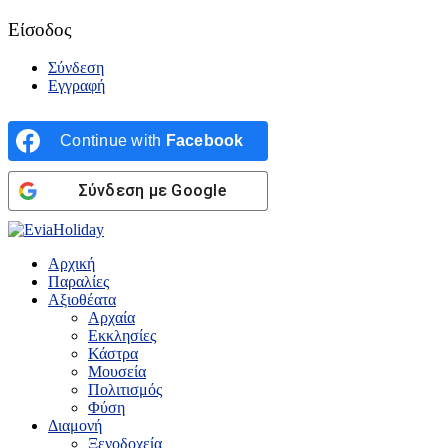
Είσοδος
Σύνδεση
Εγγραφή
Continue with
Facebook
Σύνδεση με Google
Αρχική
Παραλίες
Αξιοθέατα
Αρχαία
Εκκλησίες
Κάστρα
Μουσεία
Πολιτισμός
Φύση
Διαμονή
Ξενοδοχεία