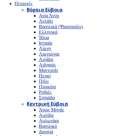
Περιοχές
Βόρεια Εύβοια
Αγία Άννα
Αχλάδι
Βασιλικά (Ψαροπούλι)
Ελληνικά
Ήλια
Ιστιαία
Λίμνη
Λιμνιώνας
Λιχάδα
Αιδηψός
Μαντούδι
Πευκί
Πήλι
Προκόπι
Ροβιές
Σηπιάδα
Κεντρική Εύβοια
Άγιος Μηνάς
Αυλίδα
Αυλωνάρι
Βασιλικό
Δροσιά