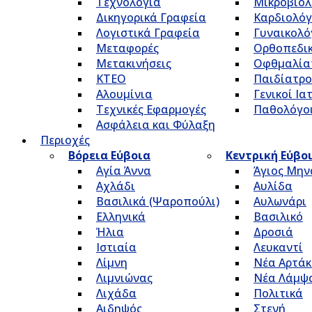
Τεχνολογία
Μικροβιολ
Δικηγορικά Γραφεία
Καρδιολόγ
Λογιστικά Γραφεία
Γυναικολό
Μεταφορές
Ορθοπεδικ
Μετακινήσεις
Οφθμαλία
ΚΤΕΟ
Παιδίατρο
Αλουμίνια
Γενικοί Ια
Τεχνικές Εφαρμογές
Παθολόγο
Ασφάλεια και Φύλαξη
Περιοχές
Βόρεια Εύβοια
Κεντρική Εύβο
Αγία Άννα
Άγιος Μην
Αχλάδι
Αυλίδα
Βασιλικά (Ψαροπούλι)
Αυλωνάρι
Ελληνικά
Βασιλικό
Ήλια
Δροσιά
Ιστιαία
Λευκαντί
Λίμνη
Νέα Αρτάκ
Λιμνιώνας
Νέα Λάμψ
Λιχάδα
Πολιτικά
Αιδηψός
Στενή