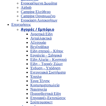
Ενοικιαζόμενα Δωμάτια
Airbnb
Camping Ελεύθερο
Camping Οργανωμένο
Ενοικίαση Αυτοκινήτων
Επιχειρήσεις
Αγορές / Εμπόριο
Αγροτικά Είδη
Ανταλλακτικά
Αξεσουάρ
Βενζινάδικα
Είδη σπιτιού – Κήπος
Εργαλεία – Σιδηρικά
Είδη Αλιεία – Κυνηγιού
Είδη – Τροφές Ζώων
Ένδυση – Υπόδηση
Ενεργειακά Συστήματα
Έπιπλα
Έργα Τέχνης
Κοσμηματοπωλεία
Ναυπηγεία
Πυροσβεστικά Είδη
Επιγραφές-Εκτυπώσεις
Σούπερμαρκετ