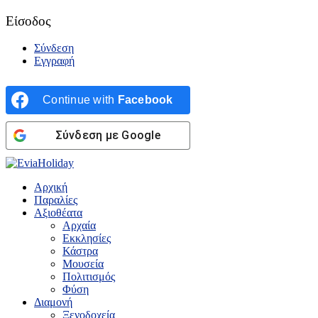
Είσοδος
Σύνδεση
Εγγραφή
Continue with
Facebook
Σύνδεση με Google
Αρχική
Παραλίες
Αξιοθέατα
Αρχαία
Εκκλησίες
Κάστρα
Μουσεία
Πολιτισμός
Φύση
Διαμονή
Ξενοδοχεία