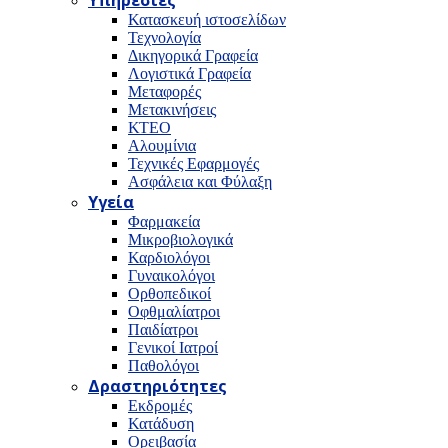
Υπηρεσίες
Κατασκευή ιστοσελίδων
Τεχνολογία
Δικηγορικά Γραφεία
Λογιστικά Γραφεία
Μεταφορές
Μετακινήσεις
ΚΤΕΟ
Αλουμίνια
Τεχνικές Εφαρμογές
Ασφάλεια και Φύλαξη
Υγεία
Φαρμακεία
Μικροβιολογικά
Καρδιολόγοι
Γυναικολόγοι
Ορθοπεδικοί
Οφθμαλίατροι
Παιδίατροι
Γενικοί Ιατροί
Παθολόγοι
Δραστηριότητες
Εκδρομές
Κατάδυση
Ορειβασία