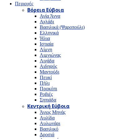
Περιοχές
Βόρεια Εύβοια
Αγία Άννα
Αχλάδι
Βασιλικά (Ψαροπούλι)
Ελληνικά
Ήλια
Ιστιαία
Λίμνη
Λιμνιώνας
Λιχάδα
Αιδηψός
Μαντούδι
Πευκί
Πήλι
Προκόπι
Ροβιές
Σηπιάδα
Κεντρική Εύβοια
Άγιος Μηνάς
Αυλίδα
Αυλωνάρι
Βασιλικό
Δροσιά