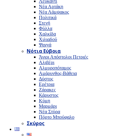
Λευκαντί
Νέα Αρτάκη
Νέα Λάμψακος
Πολιτικά
Στενή
Φύλλα
Χαλκίδα
Χιλιαδού
Ψαχνά
Νότια Εύβοια
Άγιοι Απόστολοι Πετριές
Αλιβέρι
Αλμυροπόταμος
Αμάρυνθος-Βάθεια
Δύστος
Ερέτρια
Ζάρακες
Κάρυστος
Κύμη
Μαρμάρι
Νέα Στύρα
Πόρτο Μπούφαλο
Σκύρος