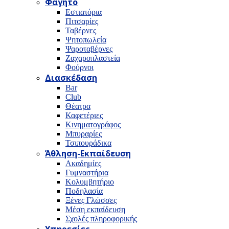
Φαγητό
Εστιατόρια
Πιτσαρίες
Ταβέρνες
Ψητοπωλεία
Ψαροταβέρνες
Ζαχαροπλαστεία
Φούρνοι
Διασκέδαση
Bar
Club
Θέατρα
Καφετέριες
Κινηματογράφος
Μπυραρίες
Τσιπουράδικα
Άθληση-Εκπαίδευση
Ακαδημίες
Γυμναστήρια
Κολυμβητήριο
Ποδηλασία
Ξένες Γλώσσες
Μέση εκπαίδευση
Σχολές πληροφορικής