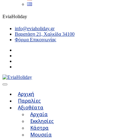
EviaHoliday
info@eviaholiday.gr
Βαρατάση 21, Χαλκίδα 34100
Φόρμα Επικοινωνίας
Αρχική
Παραλίες
Αξιοθέατα
Αρχαία
Εκκλησίες
Κάστρα
Μουσεία