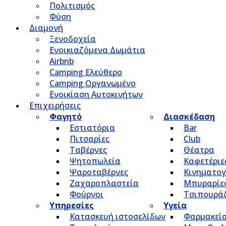
Πολιτισμός
Φύση
Διαμονή
Ξενοδοχεία
Ενοικιαζόμενα Δωμάτια
Airbnb
Camping Ελεύθερο
Camping Οργανωμένο
Ενοικίαση Αυτοκινήτων
Επιχειρήσεις
Φαγητό
Διασκέδαση
Εστιατόρια
Bar
Πιτσαρίες
Club
Ταβέρνες
Θέατρα
Ψητοπωλεία
Καφετέριε
Ψαροταβέρνες
Κινηματο
Ζαχαροπλαστεία
Μπυραρίε
Φούρνοι
Τσιπουρά
Υπηρεσίες
Υγεία
Κατασκευή ιστοσελίδων
Φαρμακεί