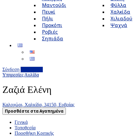
Μαντούδι
Φύλλα
Πευκί
Χαλκίδα
Πήλι
Χιλιαδού
Προκόπι
Ψαχνά
Ροβιές
Σηπιάδα
Σύνδεση
Επιχείρηση
Υπηρεσίες
Αυλίδα
Ζαζιά Ελένη
Καλοχώρι, Χαλκίδα, 34150, Ευβοίας
Προσθέστε στα Αγαπημένα
Γενικά
Τοποθεσία
Προσθήκη Κριτικής