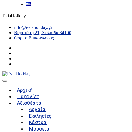
EviaHoliday
info@eviaholiday.gr
Βαρατάση 21, Χαλκίδα 34100
Φόρμα Επικοινωνίας
Αρχική
Παραλίες
Αξιοθέατα
Αρχαία
Εκκλησίες
Κάστρα
Μουσεία