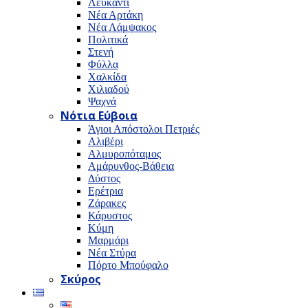
Λευκαντί
Νέα Αρτάκη
Νέα Λάμψακος
Πολιτικά
Στενή
Φύλλα
Χαλκίδα
Χιλιαδού
Ψαχνά
Νότια Εύβοια
Άγιοι Απόστολοι Πετριές
Αλιβέρι
Αλμυροπόταμος
Αμάρυνθος-Βάθεια
Δύστος
Ερέτρια
Ζάρακες
Κάρυστος
Κύμη
Μαρμάρι
Νέα Στύρα
Πόρτο Μπούφαλο
Σκύρος