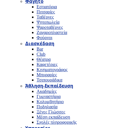
Φαγητό
Εστιατόρια
Πιτσαρίες
Ταβέρνες
Ψητοπωλεία
Ψαροταβέρνες
Ζαχαροπλαστεία
Φούρνοι
Διασκέδαση
Bar
Club
Θέατρα
Καφετέριες
Κινηματογράφος
Μπυραρίες
Τσιπουράδικα
Άθληση-Εκπαίδευση
Ακαδημίες
Γυμναστήρια
Κολυμβητήριο
Ποδηλασία
Ξένες Γλώσσες
Μέση εκπαίδευση
Σχολές πληροφορικής