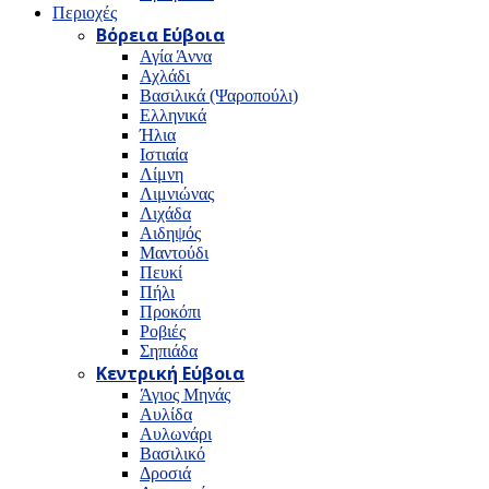
Περιοχές
Βόρεια Εύβοια
Αγία Άννα
Αχλάδι
Βασιλικά (Ψαροπούλι)
Ελληνικά
Ήλια
Ιστιαία
Λίμνη
Λιμνιώνας
Λιχάδα
Αιδηψός
Μαντούδι
Πευκί
Πήλι
Προκόπι
Ροβιές
Σηπιάδα
Κεντρική Εύβοια
Άγιος Μηνάς
Αυλίδα
Αυλωνάρι
Βασιλικό
Δροσιά