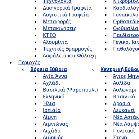
Τεχνολογία
Μικροβιολ
Δικηγορικά Γραφεία
Καρδιολόγ
Λογιστικά Γραφεία
Γυναικολό
Μεταφορές
Ορθοπεδικ
Μετακινήσεις
Οφθμαλία
ΚΤΕΟ
Παιδίατρο
Αλουμίνια
Γενικοί Ια
Τεχνικές Εφαρμογές
Παθολόγο
Ασφάλεια και Φύλαξη
Περιοχές
Βόρεια Εύβοια
Κεντρική Εύβο
Αγία Άννα
Άγιος Μην
Αχλάδι
Αυλίδα
Βασιλικά (Ψαροπούλι)
Αυλωνάρι
Ελληνικά
Βασιλικό
Ήλια
Δροσιά
Ιστιαία
Λευκαντί
Λίμνη
Νέα Αρτάκ
Λιμνιώνας
Νέα Λάμψ
Λιχάδα
Πολιτικά
Αιδηψός
Στενή