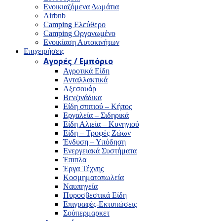
Ενοικιαζόμενα Δωμάτια
Airbnb
Camping Ελεύθερο
Camping Οργανωμένο
Ενοικίαση Αυτοκινήτων
Επιχειρήσεις
Αγορές / Εμπόριο
Αγροτικά Είδη
Ανταλλακτικά
Αξεσουάρ
Βενζινάδικα
Είδη σπιτιού – Κήπος
Εργαλεία – Σιδηρικά
Είδη Αλιεία – Κυνηγιού
Είδη – Τροφές Ζώων
Ένδυση – Υπόδηση
Ενεργειακά Συστήματα
Έπιπλα
Έργα Τέχνης
Κοσμηματοπωλεία
Ναυπηγεία
Πυροσβεστικά Είδη
Επιγραφές-Εκτυπώσεις
Σούπερμαρκετ