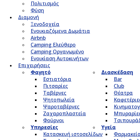
Πολιτισμός
Φύση
Διαμονή
Ξενοδοχεία
Ενοικιαζόμενα Δωμάτια
Airbnb
Camping Ελεύθερο
Camping Οργανωμένο
Ενοικίαση Αυτοκινήτων
Επιχειρήσεις
Φαγητό
Διασκέδαση
Εστιατόρια
Bar
Πιτσαρίες
Club
Ταβέρνες
Θέατρα
Ψητοπωλεία
Καφετέριε
Ψαροταβέρνες
Κινηματο
Ζαχαροπλαστεία
Μπυραρίε
Φούρνοι
Τσιπουρά
Υπηρεσίες
Υγεία
Κατασκευή ιστοσελίδων
Φαρμακεί