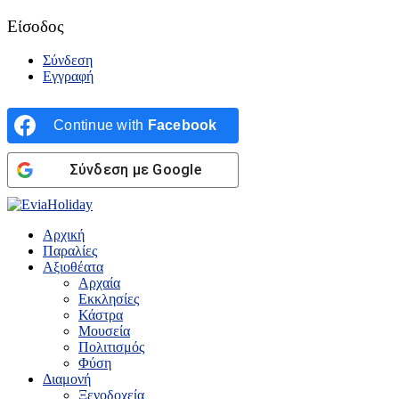
Είσοδος
Σύνδεση
Εγγραφή
Continue with
Facebook
Σύνδεση με Google
Αρχική
Παραλίες
Αξιοθέατα
Αρχαία
Εκκλησίες
Κάστρα
Μουσεία
Πολιτισμός
Φύση
Διαμονή
Ξενοδοχεία