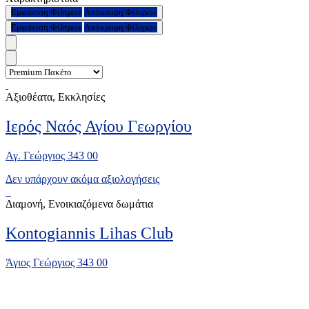
Εμφάνιση Φίλτρων
Απόκρυψη Φίλτρων
Εμφάνιση Φίλτρων
Απόκρυψη Φίλτρων
Αξιοθέατα, Εκκλησίες
Ιερός Ναός Αγίου Γεωργίου
Αγ. Γεώργιος 343 00
Δεν υπάρχουν ακόμα αξιολογήσεις
Διαμονή, Ενοικιαζόμενα δωμάτια
Kontogiannis Lihas Club
Άγιος Γεώργιος 343 00