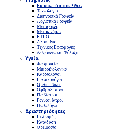
Υπηρεσίες
Κατασκευή ιστοσελίδων
Τεχνολογία
Δικηγορικά Γραφεία
Λογιστικά Γραφεία
Μεταφορές
Μετακινήσεις
ΚΤΕΟ
Αλουμίνια
Τεχνικές Εφαρμογές
Ασφάλεια και Φύλαξη
Υγεία
Φαρμακεία
Μικροβιολογικά
Καρδιολόγοι
Γυναικολόγοι
Ορθοπεδικοί
Οφθμαλίατροι
Παιδίατροι
Γενικοί Ιατροί
Παθολόγοι
Δραστηριότητες
Εκδρομές
Κατάδυση
Ορειβασία