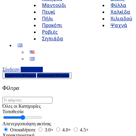
Μαντούδι
Φύλλα
Πευκί
Χαλκίδα
Πήλι
Χιλιαδού
Προκόπι
Ψαχνά
Ροβιές
Σηπιάδα
Σύνδεση
Επιχείρηση
Εμφάνιση Φίλτρων
Απόκρυψη Φίλτρων
Φίλτρα
Όλες οι Κατηγορίες
Τοποθεσία
Απενεργοποίηση ακτίνας
Οποιαδήποτε
3.0+
4.0+
4.5+
Χαρακτηριστικά