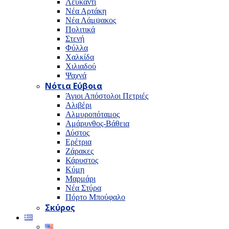
Λευκαντί
Νέα Αρτάκη
Νέα Λάμψακος
Πολιτικά
Στενή
Φύλλα
Χαλκίδα
Χιλιαδού
Ψαχνά
Νότια Εύβοια
Άγιοι Απόστολοι Πετριές
Αλιβέρι
Αλμυροπόταμος
Αμάρυνθος-Βάθεια
Δύστος
Ερέτρια
Ζάρακες
Κάρυστος
Κύμη
Μαρμάρι
Νέα Στύρα
Πόρτο Μπούφαλο
Σκύρος