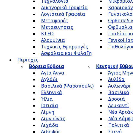
Τεχνολογία
Μικροβιολ
Δικηγορικά Γραφεία
Καρδιολόγ
Λογιστικά Γραφεία
Γυναικολό
Μεταφορές
Ορθοπεδικ
Μετακινήσεις
Οφθμαλία
ΚΤΕΟ
Παιδίατρο
Αλουμίνια
Γενικοί Ια
Τεχνικές Εφαρμογές
Παθολόγο
Ασφάλεια και Φύλαξη
Περιοχές
Βόρεια Εύβοια
Κεντρική Εύβο
Αγία Άννα
Άγιος Μην
Αχλάδι
Αυλίδα
Βασιλικά (Ψαροπούλι)
Αυλωνάρι
Ελληνικά
Βασιλικό
Ήλια
Δροσιά
Ιστιαία
Λευκαντί
Λίμνη
Νέα Αρτάκ
Λιμνιώνας
Νέα Λάμψ
Λιχάδα
Πολιτικά
Αιδηψός
Στενή