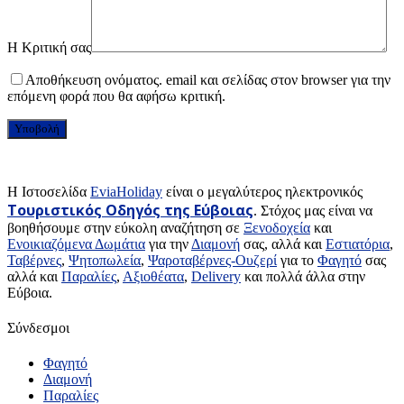
Η Κριτική σας
Αποθήκευση ονόματος. email και σελίδας στον browser για την
επόμενη φορά που θα αφήσω κριτική.
H Ιστοσελίδα
EviaHoliday
είναι ο μεγαλύτερος ηλεκτρονικός
Τουριστικός Οδηγός της Εύβοιας
. Στόχος μας είναι να
βοηθήσουμε στην εύκολη αναζήτηση σε
Ξενοδοχεία
και
Ενοικιαζόμενα Δωμάτια
για την
Διαμονή
σας, αλλά και
Εστιατόρια
,
Ταβέρνες
,
Ψητοπωλεία
,
Ψαροταβέρνες-Ουζερί
για το
Φαγητό
σας
αλλά και
Παραλίες
,
Αξιοθέατα
,
Delivery
και πολλά άλλα στην
Εύβοια.
Σύνδεσμοι
Φαγητό
Διαμονή
Παραλίες