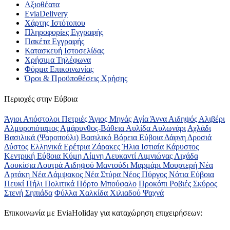
Αξιοθέατα
EviaDelivery
Χάρτης Ιστότοπου
Πληροφορίες Εγγραφής
Πακέτα Εγγραφής
Κατασκευή Ιστοσελίδας
Χρήσιμα Τηλέφωνα
Φόρμα Επικοινωνίας
Όροι & Προϋποθέσεις Xρήσης
Περιοχές στην Εύβοια
Άγιοι Απόστολοι Πετριές
Άγιος Μηνάς
Αγία Άννα
Αιδηψός
Αλιβέρι
Αλμυροπόταμος
Αμάρυνθος-Βάθεια
Αυλίδα
Αυλωνάρι
Αχλάδι
Βασιλικά (Ψαροπούλι)
Βασιλικό
Βόρεια Εύβοια
Δάφνη
Δροσιά
Δύστος
Ελληνικά
Ερέτρια
Ζάρακες
Ήλια
Ιστιαία
Κάρυστος
Κεντρική Εύβοια
Κύμη
Λίμνη
Λευκαντί
Λιμνιώνας
Λιχάδα
Λουκίσια
Λουτρά Αιδηψού
Μαντούδι
Μαρμάρι
Μουρτερή
Νέα
Αρτάκη
Νέα Λάμψακος
Νέα Στύρα
Νέος Πύργος
Νότια Εύβοια
Πευκί
Πήλι
Πολιτικά
Πόρτο Μπούφαλο
Προκόπι
Ροβιές
Σκύρος
Στενή
Σηπιάδα
Φύλλα
Χαλκίδα
Χιλιαδού
Ψαχνά
Επικοινωνία με ΕviaHoliday για καταχώρηση επιχειρήσεων: