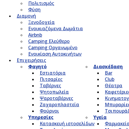
Πολιτισμός
Φύση
Διαμονή
Ξενοδοχεία
Ενοικιαζόμενα Δωμάτια
Airbnb
Camping Ελεύθερο
Camping Οργανωμένο
Ενοικίαση Αυτοκινήτων
Επιχειρήσεις
Φαγητό
Διασκέδαση
Εστιατόρια
Bar
Πιτσαρίες
Club
Ταβέρνες
Θέατρα
Ψητοπωλεία
Καφετέριε
Ψαροταβέρνες
Κινηματο
Ζαχαροπλαστεία
Μπυραρίε
Φούρνοι
Τσιπουρά
Υπηρεσίες
Υγεία
Κατασκευή ιστοσελίδων
Φαρμακεί