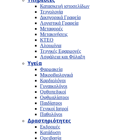
Υπηρεσίες
Κατασκευή ιστοσελίδων
Τεχνολογία
Δικηγορικά Γραφεία
Λογιστικά Γραφεία
Μεταφορές
Μετακινήσεις
ΚΤΕΟ
Αλουμίνια
Τεχνικές Εφαρμογές
Ασφάλεια και Φύλαξη
Υγεία
Φαρμακεία
Μικροβιολογικά
Καρδιολόγοι
Γυναικολόγοι
Ορθοπεδικοί
Οφθμαλίατροι
Παιδίατροι
Γενικοί Ιατροί
Παθολόγοι
Δραστηριότητες
Εκδρομές
Κατάδυση
Ορειβασία