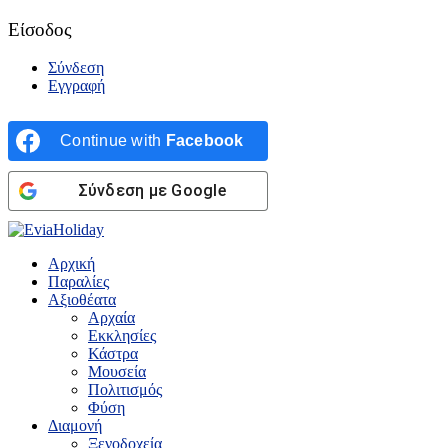
Είσοδος
Σύνδεση
Εγγραφή
Continue with
Facebook
Σύνδεση με Google
Αρχική
Παραλίες
Αξιοθέατα
Αρχαία
Εκκλησίες
Κάστρα
Μουσεία
Πολιτισμός
Φύση
Διαμονή
Ξενοδοχεία