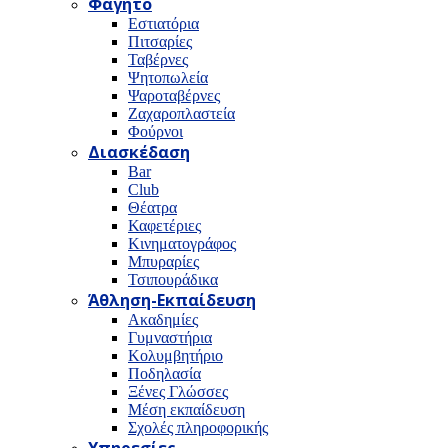
Φαγητό
Εστιατόρια
Πιτσαρίες
Ταβέρνες
Ψητοπωλεία
Ψαροταβέρνες
Ζαχαροπλαστεία
Φούρνοι
Διασκέδαση
Bar
Club
Θέατρα
Καφετέριες
Κινηματογράφος
Μπυραρίες
Τσιπουράδικα
Άθληση-Εκπαίδευση
Ακαδημίες
Γυμναστήρια
Κολυμβητήριο
Ποδηλασία
Ξένες Γλώσσες
Μέση εκπαίδευση
Σχολές πληροφορικής