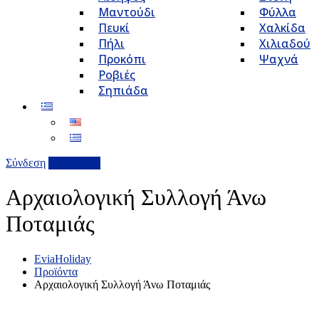
Μαντούδι
Φύλλα
Πευκί
Χαλκίδα
Πήλι
Χιλιαδού
Προκόπι
Ψαχνά
Ροβιές
Σηπιάδα
Σύνδεση
Επιχείρηση
Αρχαιολογική Συλλογή Άνω
Ποταμιάς
EviaHoliday
Προϊόντα
Αρχαιολογική Συλλογή Άνω Ποταμιάς