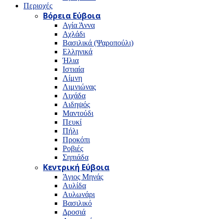
Περιοχές
Βόρεια Εύβοια
Αγία Άννα
Αχλάδι
Βασιλικά (Ψαροπούλι)
Ελληνικά
Ήλια
Ιστιαία
Λίμνη
Λιμνιώνας
Λιχάδα
Αιδηψός
Μαντούδι
Πευκί
Πήλι
Προκόπι
Ροβιές
Σηπιάδα
Κεντρική Εύβοια
Άγιος Μηνάς
Αυλίδα
Αυλωνάρι
Βασιλικό
Δροσιά