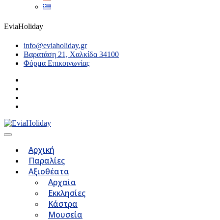
EviaHoliday
info@eviaholiday.gr
Βαρατάση 21, Χαλκίδα 34100
Φόρμα Επικοινωνίας
Αρχική
Παραλίες
Αξιοθέατα
Αρχαία
Εκκλησίες
Κάστρα
Μουσεία