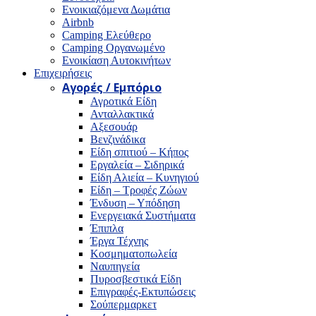
Ενοικιαζόμενα Δωμάτια
Airbnb
Camping Ελεύθερο
Camping Οργανωμένο
Ενοικίαση Αυτοκινήτων
Επιχειρήσεις
Αγορές / Εμπόριο
Αγροτικά Είδη
Ανταλλακτικά
Αξεσουάρ
Βενζινάδικα
Είδη σπιτιού – Κήπος
Εργαλεία – Σιδηρικά
Είδη Αλιεία – Κυνηγιού
Είδη – Τροφές Ζώων
Ένδυση – Υπόδηση
Ενεργειακά Συστήματα
Έπιπλα
Έργα Τέχνης
Κοσμηματοπωλεία
Ναυπηγεία
Πυροσβεστικά Είδη
Επιγραφές-Εκτυπώσεις
Σούπερμαρκετ