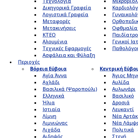
Τεχνολογία
Μικροβιολ
Δικηγορικά Γραφεία
Καρδιολόγ
Λογιστικά Γραφεία
Γυναικολό
Μεταφορές
Ορθοπεδικ
Μετακινήσεις
Οφθμαλία
ΚΤΕΟ
Παιδίατρο
Αλουμίνια
Γενικοί Ια
Τεχνικές Εφαρμογές
Παθολόγο
Ασφάλεια και Φύλαξη
Περιοχές
Βόρεια Εύβοια
Κεντρική Εύβο
Αγία Άννα
Άγιος Μην
Αχλάδι
Αυλίδα
Βασιλικά (Ψαροπούλι)
Αυλωνάρι
Ελληνικά
Βασιλικό
Ήλια
Δροσιά
Ιστιαία
Λευκαντί
Λίμνη
Νέα Αρτάκ
Λιμνιώνας
Νέα Λάμψ
Λιχάδα
Πολιτικά
Αιδηψός
Στενή