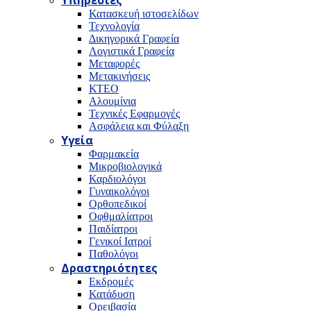
Υπηρεσίες
Κατασκευή ιστοσελίδων
Τεχνολογία
Δικηγορικά Γραφεία
Λογιστικά Γραφεία
Μεταφορές
Μετακινήσεις
ΚΤΕΟ
Αλουμίνια
Τεχνικές Εφαρμογές
Ασφάλεια και Φύλαξη
Υγεία
Φαρμακεία
Μικροβιολογικά
Καρδιολόγοι
Γυναικολόγοι
Ορθοπεδικοί
Οφθμαλίατροι
Παιδίατροι
Γενικοί Ιατροί
Παθολόγοι
Δραστηριότητες
Εκδρομές
Κατάδυση
Ορειβασία