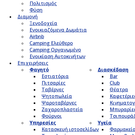
Πολιτισμός
Φύση
Διαμονή
Ξενοδοχεία
Ενοικιαζόμενα Δωμάτια
Airbnb
Camping Ελεύθερο
Camping Οργανωμένο
Ενοικίαση Αυτοκινήτων
Επιχειρήσεις
Φαγητό
Διασκέδαση
Εστιατόρια
Bar
Πιτσαρίες
Club
Ταβέρνες
Θέατρα
Ψητοπωλεία
Καφετέριε
Ψαροταβέρνες
Κινηματο
Ζαχαροπλαστεία
Μπυραρίε
Φούρνοι
Τσιπουρά
Υπηρεσίες
Υγεία
Κατασκευή ιστοσελίδων
Φαρμακεί