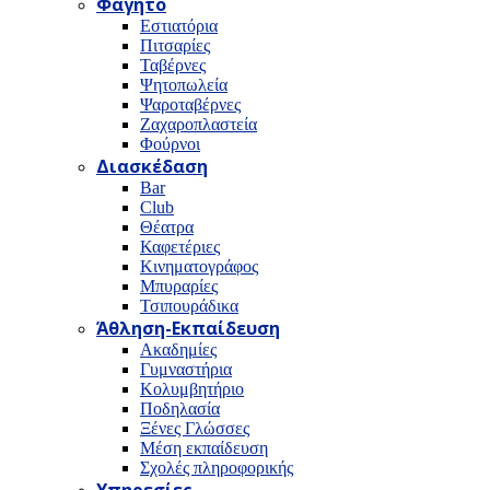
Φαγητό
Εστιατόρια
Πιτσαρίες
Ταβέρνες
Ψητοπωλεία
Ψαροταβέρνες
Ζαχαροπλαστεία
Φούρνοι
Διασκέδαση
Bar
Club
Θέατρα
Καφετέριες
Κινηματογράφος
Μπυραρίες
Τσιπουράδικα
Άθληση-Εκπαίδευση
Ακαδημίες
Γυμναστήρια
Κολυμβητήριο
Ποδηλασία
Ξένες Γλώσσες
Μέση εκπαίδευση
Σχολές πληροφορικής