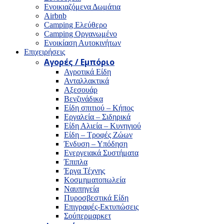
Ενοικιαζόμενα Δωμάτια
Airbnb
Camping Ελεύθερο
Camping Οργανωμένο
Ενοικίαση Αυτοκινήτων
Επιχειρήσεις
Αγορές / Εμπόριο
Αγροτικά Είδη
Ανταλλακτικά
Αξεσουάρ
Βενζινάδικα
Είδη σπιτιού – Κήπος
Εργαλεία – Σιδηρικά
Είδη Αλιεία – Κυνηγιού
Είδη – Τροφές Ζώων
Ένδυση – Υπόδηση
Ενεργειακά Συστήματα
Έπιπλα
Έργα Τέχνης
Κοσμηματοπωλεία
Ναυπηγεία
Πυροσβεστικά Είδη
Επιγραφές-Εκτυπώσεις
Σούπερμαρκετ