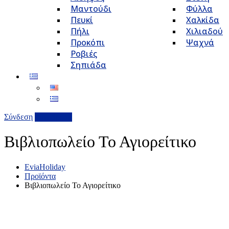
Μαντούδι
Φύλλα
Πευκί
Χαλκίδα
Πήλι
Χιλιαδού
Προκόπι
Ψαχνά
Ροβιές
Σηπιάδα
Σύνδεση
Επιχείρηση
Βιβλιοπωλείο Το Αγιορείτικο
EviaHoliday
Προϊόντα
Βιβλιοπωλείο Το Αγιορείτικο