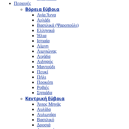
Περιοχές
Βόρεια Εύβοια
Αγία Άννα
Αχλάδι
Βασιλικά (Ψαροπούλι)
Ελληνικά
Ήλια
Ιστιαία
Λίμνη
Λιμνιώνας
Λιχάδα
Αιδηψός
Μαντούδι
Πευκί
Πήλι
Προκόπι
Ροβιές
Σηπιάδα
Κεντρική Εύβοια
Άγιος Μηνάς
Αυλίδα
Αυλωνάρι
Βασιλικό
Δροσιά