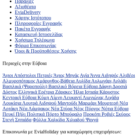
Παραλίες
Αξιοθέατα
EviaDelivery
Χάρτης Ιστότοπου
Πληροφορίες Εγγραφής
Πακέτα Εγγραφής
Κατασκευή Ιστοσελίδας
Χρήσιμα Τηλέφωνα
Φόρμα Επικοινωνίας
Όροι & Προϋποθέσεις Xρήσης
Περιοχές στην Εύβοια
Άγιοι Απόστολοι Πετριές
Άγιος Μηνάς
Αγία Άννα
Αιδηψός
Αλιβέρι
Αλμυροπόταμος
Αμάρυνθος-Βάθεια
Αυλίδα
Αυλωνάρι
Αχλάδι
Βασιλικά (Ψαροπούλι)
Βασιλικό
Βόρεια Εύβοια
Δάφνη
Δροσιά
Δύστος
Ελληνικά
Ερέτρια
Ζάρακες
Ήλια
Ιστιαία
Κάρυστος
Κεντρική Εύβοια
Κύμη
Λίμνη
Λευκαντί
Λιμνιώνας
Λιχάδα
Λουκίσια
Λουτρά Αιδηψού
Μαντούδι
Μαρμάρι
Μουρτερή
Νέα
Αρτάκη
Νέα Λάμψακος
Νέα Στύρα
Νέος Πύργος
Νότια Εύβοια
Πευκί
Πήλι
Πολιτικά
Πόρτο Μπούφαλο
Προκόπι
Ροβιές
Σκύρος
Στενή
Σηπιάδα
Φύλλα
Χαλκίδα
Χιλιαδού
Ψαχνά
Επικοινωνία με ΕviaHoliday για καταχώρηση επιχειρήσεων: