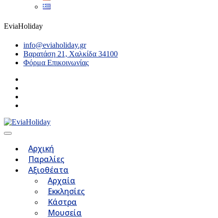
EviaHoliday
info@eviaholiday.gr
Βαρατάση 21, Χαλκίδα 34100
Φόρμα Επικοινωνίας
Αρχική
Παραλίες
Αξιοθέατα
Αρχαία
Εκκλησίες
Κάστρα
Μουσεία