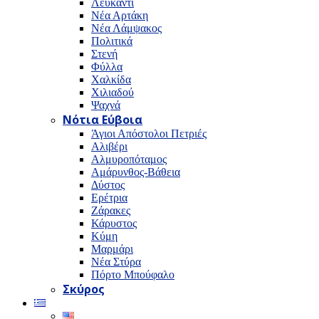
Λευκαντί
Νέα Αρτάκη
Νέα Λάμψακος
Πολιτικά
Στενή
Φύλλα
Χαλκίδα
Χιλιαδού
Ψαχνά
Νότια Εύβοια
Άγιοι Απόστολοι Πετριές
Αλιβέρι
Αλμυροπόταμος
Αμάρυνθος-Βάθεια
Δύστος
Ερέτρια
Ζάρακες
Κάρυστος
Κύμη
Μαρμάρι
Νέα Στύρα
Πόρτο Μπούφαλο
Σκύρος