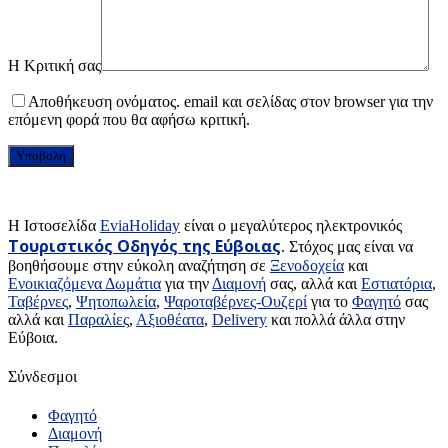
Η Κριτική σας
Αποθήκευση ονόματος. email και σελίδας στον browser για την
επόμενη φορά που θα αφήσω κριτική.
H Ιστοσελίδα
EviaHoliday
είναι ο μεγαλύτερος ηλεκτρονικός
Τουριστικός Οδηγός της Εύβοιας
. Στόχος μας είναι να
βοηθήσουμε στην εύκολη αναζήτηση σε
Ξενοδοχεία
και
Ενοικιαζόμενα Δωμάτια
για την
Διαμονή
σας, αλλά και
Εστιατόρια
,
Ταβέρνες
,
Ψητοπωλεία
,
Ψαροταβέρνες-Ουζερί
για το
Φαγητό
σας
αλλά και
Παραλίες
,
Αξιοθέατα
,
Delivery
και πολλά άλλα στην
Εύβοια.
Σύνδεσμοι
Φαγητό
Διαμονή