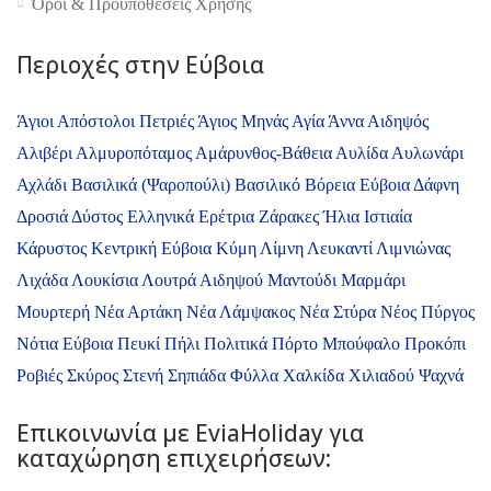
Όροι & Προϋποθέσεις Xρήσης
Περιοχές στην Εύβοια
Άγιοι Απόστολοι Πετριές
Άγιος Μηνάς
Αγία Άννα
Αιδηψός
Αλιβέρι
Αλμυροπόταμος
Αμάρυνθος-Βάθεια
Αυλίδα
Αυλωνάρι
Αχλάδι
Βασιλικά (Ψαροπούλι)
Βασιλικό
Βόρεια Εύβοια
Δάφνη
Δροσιά
Δύστος
Ελληνικά
Ερέτρια
Ζάρακες
Ήλια
Ιστιαία
Κάρυστος
Κεντρική Εύβοια
Κύμη
Λίμνη
Λευκαντί
Λιμνιώνας
Λιχάδα
Λουκίσια
Λουτρά Αιδηψού
Μαντούδι
Μαρμάρι
Μουρτερή
Νέα Αρτάκη
Νέα Λάμψακος
Νέα Στύρα
Νέος Πύργος
Νότια Εύβοια
Πευκί
Πήλι
Πολιτικά
Πόρτο Μπούφαλο
Προκόπι
Ροβιές
Σκύρος
Στενή
Σηπιάδα
Φύλλα
Χαλκίδα
Χιλιαδού
Ψαχνά
Επικοινωνία με ΕviaHoliday για
καταχώρηση επιχειρήσεων: