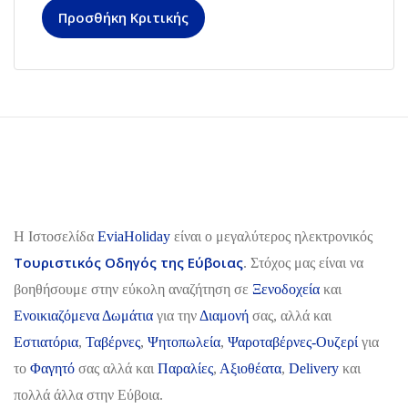
Προσθήκη Κριτικής
H Ιστοσελίδα
EviaHoliday
είναι ο μεγαλύτερος ηλεκτρονικός
Τουριστικός Οδηγός της Εύβοιας
. Στόχος μας είναι να
βοηθήσουμε στην εύκολη αναζήτηση σε
Ξενοδοχεία
και
Ενοικιαζόμενα Δωμάτια
για την
Διαμονή
σας, αλλά και
Εστιατόρια
,
Ταβέρνες
,
Ψητοπωλεία
,
Ψαροταβέρνες-Ουζερί
για
το
Φαγητό
σας αλλά και
Παραλίες
,
Αξιοθέατα
,
Delivery
και
πολλά άλλα στην Εύβοια.