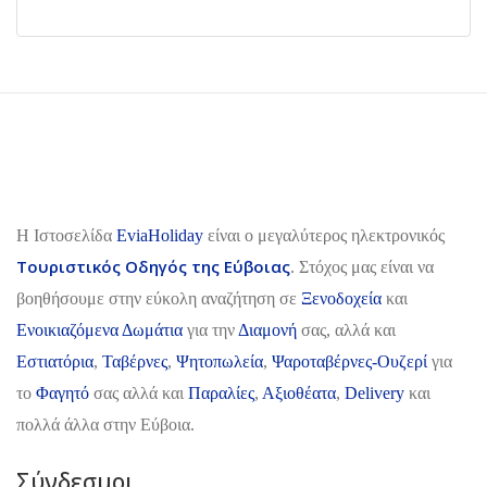
H Ιστοσελίδα
EviaHoliday
είναι ο μεγαλύτερος ηλεκτρονικός
Τουριστικός Οδηγός της Εύβοιας
. Στόχος μας είναι να
βοηθήσουμε στην εύκολη αναζήτηση σε
Ξενοδοχεία
και
Ενοικιαζόμενα Δωμάτια
για την
Διαμονή
σας, αλλά και
Εστιατόρια
,
Ταβέρνες
,
Ψητοπωλεία
,
Ψαροταβέρνες-Ουζερί
για
το
Φαγητό
σας αλλά και
Παραλίες
,
Αξιοθέατα
,
Delivery
και
πολλά άλλα στην Εύβοια.
Σύνδεσμοι