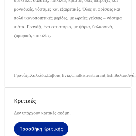
ορεκτικά, σαλάτες, ποικιλίες κρέατος όλες υπέροχες και
μοναδικές, νόστιμες και εξαιρετικές. Όλες οι φρέσκες και
πολύ ικανοποιητικές μερίδες, με ωραίες γεύσεις – νόστιμα
πιάτα. Γρανάζι, ένα εστιατόριο, με ψάρια, θαλασσινά,
ζυμαρικά, ποικιλίες.
Γρανάζι,Χαλκίδα,Εύβοια,Evia,Chalkis,restaurant,fish,θαλασσινά
Κριτικές
Δεν υπάρχουν κριτικές ακόμη.
Προσθήκη Κριτικής