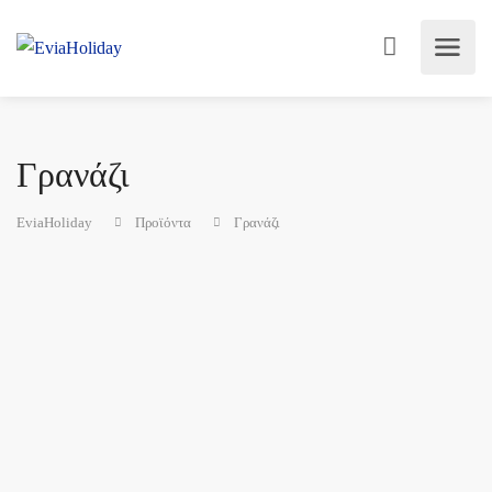
Γρανάζι
EviaHoliday
Προϊόντα
Γρανάζι