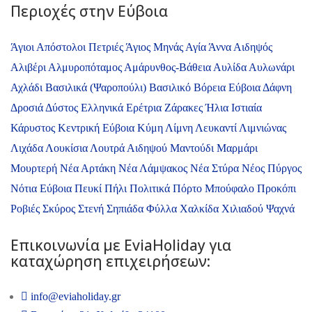
Περιοχές στην Εύβοια
Άγιοι Απόστολοι Πετριές
Άγιος Μηνάς
Αγία Άννα
Αιδηψός
Αλιβέρι
Αλμυροπόταμος
Αμάρυνθος-Βάθεια
Αυλίδα
Αυλωνάρι
Αχλάδι
Βασιλικά (Ψαροπούλι)
Βασιλικό
Βόρεια Εύβοια
Δάφνη
Δροσιά
Δύστος
Ελληνικά
Ερέτρια
Ζάρακες
Ήλια
Ιστιαία
Κάρυστος
Κεντρική Εύβοια
Κύμη
Λίμνη
Λευκαντί
Λιμνιώνας
Λιχάδα
Λουκίσια
Λουτρά Αιδηψού
Μαντούδι
Μαρμάρι
Μουρτερή
Νέα Αρτάκη
Νέα Λάμψακος
Νέα Στύρα
Νέος Πύργος
Νότια Εύβοια
Πευκί
Πήλι
Πολιτικά
Πόρτο Μπούφαλο
Προκόπι
Ροβιές
Σκύρος
Στενή
Σηπιάδα
Φύλλα
Χαλκίδα
Χιλιαδού
Ψαχνά
Επικοινωνία με ΕviaHoliday για
καταχώρηση επιχειρήσεων:
info@eviaholiday.gr